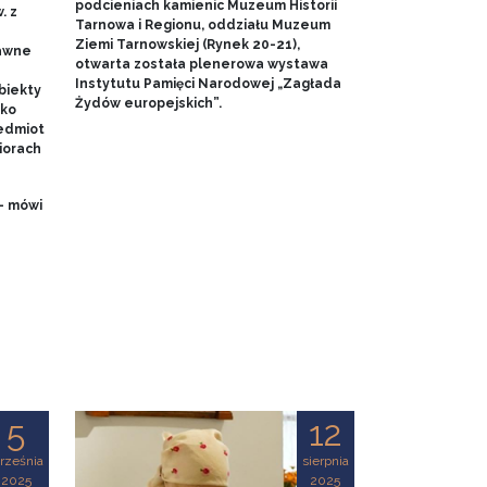
podcieniach kamienic Muzeum Historii
. z
Tarnowa i Regionu, oddziału Muzeum
Ziemi Tarnowskiej (Rynek 20-21),
dawne
otwarta została plenerowa wystawa
Instytutu Pamięci Narodowej „Zagłada
biekty
Żydów europejskich”.
ako
edmiot
iorach
- mówi
5
12
rześnia
sierpnia
2025
2025