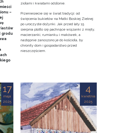
ch
ziołami i kwiatami odsłonie.
mieści
gionu –
Przeniesiecie się w świat tradycji: od
ej
święcenia bukietów na Matki Boskiej Zielnej
wę
po uroczyste dożynki. Jak przed laty 15
Piastów
sierpnia plotło się pachnące wiązanki z mięty,
d grodu
macierzanki, rumianku i makówek, a
tawa
następnie zanoszono je do kościoła, by
chroniły dom i gospodarstwo przed
a
nieszczęściem.
mach
kiego
17
4
maja
kwietnia
2025
2025