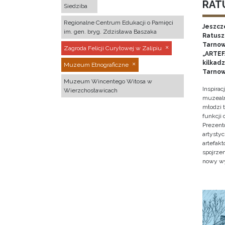
RATU
Siedziba
Regionalne Centrum Edukacji o Pamięci
Jeszcz
im. gen. bryg. Zdzisława Baszaka
Ratusz 
Tarnow
Zagroda Felicji Curyłowej w Zalipiu
„ARTEFA
kilkad
Muzeum Etnograficzne
Tarnow
Muzeum Wincentego Witosa w
Inspira
Wierzchosławicach
muzealn
młodzi 
funkcji
Prezent
artystyc
artefak
spojrze
nowy w