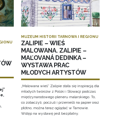
MUZEUM HISTORII TARNOWA I REGIONU
ZALIPIE – WIEŚ
EGIONU
MALOWANA. ZALIPIE –
MAĽOVANÁ DEDINKA –
TÓW
WYSTAWA PRAC
MŁODYCH ARTYSTÓW
„Malowana wieś” Zalipie stała się inspiracją dla
ej”
młodych twórców z Polski i Słowacji podczas
e,
międzynarodowego pleneru malarskiego. To,
co zobaczyli, poczuli i przenieśli na papier oraz
h.
płótno, można teraz oglądać w Tarnowie.
Wstęp na wystawę jest bezpłatny.