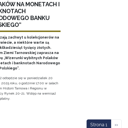
AKÓW NA MONETACH I
KNOTACH
ODOWEGO BANKU
SKIEGO”
ają zachwyt u kolekcjonerów na
wiecie, a niektóre warte są
ilkadziesiąt tysięcy złotych.
 Ziemi Tarnowskiej zaprasza na
ę „Wizerunki wybitnych Polaków
etach i banknotach Narodowego
Polskiego”.
ż odbędzie się w poniedziałek 20
 2025 roku, o godzinie 17.00 w salach
Historii Tarnowa i Regionu w
cy Rynek 20-21. Wstęp na wernisaż
płatny.
icowanie
Nastę
Strona 1
››