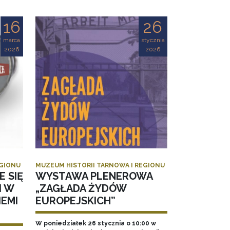
16
26
marca
stycznia
2026
2026
EGIONU
MUZEUM HISTORII TARNOWA I REGIONU
E SIĘ
WYSTAWA PLENEROWA
I W
„ZAGŁADA ŻYDÓW
EMI
EUROPEJSKICH”
W poniedziałek 26 stycznia o 10:00 w