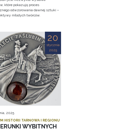
w, które pokazują proces
cznego odwzorowania dawnej sztuki –
ektywy młodych twórców.
20
stycznia
2025
nia, 2025
M HISTORII TARNOWA I REGIONU
ZERUNKI WYBITNYCH