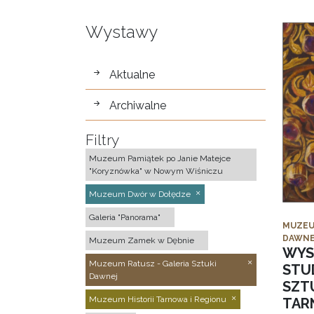
Wystawy
wystawy
Aktualne
Archiwalne
Filtry
Muzeum Pamiątek po Janie Matejce
"Koryznówka" w Nowym Wiśniczu
Muzeum Dwór w Dołędze
Galeria "Panorama"
MUZEU
DAWNE
Muzeum Zamek w Dębnie
WYS
Muzeum Ratusz - Galeria Sztuki
STU
Dawnej
SZTU
Muzeum Historii Tarnowa i Regionu
TAR