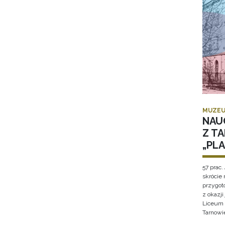
MUZEU
NAU
Z T
„PL
57 prac. 
skrócie
przygot
z okazj
Liceum 
Tarnowi