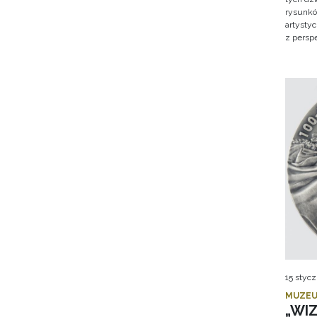
rysunkó
artysty
z persp
15 stycz
MUZEU
„WI