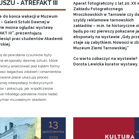
SZU - ATREFAKT III
Aparat fotograficzny z lat 20. XX w
Zakładu Fotograficznego
Mroczkowskich w Tarnowie czy 
e do końca wakacji w Muzeum
szyldy reklamowe tarnowskich
– Galerii Sztuki Dawnej w
zakładów – m.in. te historyczne o
ie można oglądać wystawę
będą po raz pierwszy pokazane j
KT III”, prezentującą
eksponaty na wystawie „Gdy prz
ziesiąt prac studentów Akademii
staje się zabytkiem. Nowości w zb
skiej.
Muzeum Ziemi Tarnowskiej.”
cją do powstania rysunków były
Co warto zobaczyć na wystawie? 
e eksponaty dawnej sztuki, które
Dorota Lewicka kurator wystawy.
twórcy analizowali pod kątem formy,
 oraz bogactwa zdobień i ornamentów.
owane prace ukazują proces
znej interpretacji historycznych
tów i pokazują, jak współczesne
nie młodego pokolenia może nadać
ymiar muzealnym skarbom.
13
października
w
2025