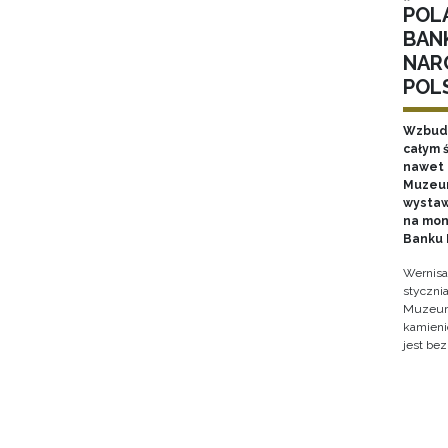
POL
BAN
NAR
POL
Wzbudz
całym ś
nawet k
Muzeum
wystaw
na mon
Banku 
Wernisa
stycznia
Muzeum 
kamieni
jest bez
Stron