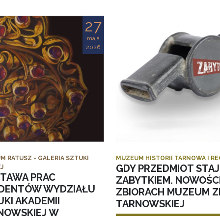
27
maja
2026
M RATUSZ - GALERIA SZTUKI
MUZEUM HISTORII TARNOWA I R
GDY PRZEDMIOT STAJ
J
TAWA PRAC
ZABYTKIEM. NOWOŚC
DENTÓW WYDZIAŁU
ZBIORACH MUZEUM ZI
KI AKADEMII
TARNOWSKIEJ
NOWSKIEJ W