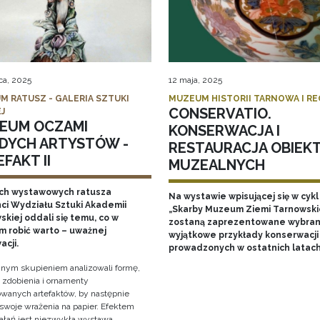
ca, 2025
12 maja, 2025
M RATUSZ - GALERIA SZTUKI
MUZEUM HISTORII TARNOWA I R
CONSERVATIO.
J
EUM OCZAMI
KONSERWACJA I
DYCH ARTYSTÓW -
RESTAURACJA OBIEK
FAKT II
MUZEALNYCH
ch wystawowych ratusza
Na wystawie wpisującej się w cykl
ci Wydziału Sztuki Akademii
„Skarby Muzeum Ziemi Tarnowski
kiej oddali się temu, co w
zostaną zaprezentowane wybran
 robić warto – uważnej
wyjątkowe przykłady konserwacji
acji.
prowadzonych w ostatnich latac
nym skupieniem analizowali formę,
, zdobienia i ornamenty
wanych artefaktów, by następnie
 swoje wrażenia na papier. Efektem
iałań jest niezwykła wystawa