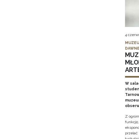
4 czerw
MUZEU
DAWNE
MUZ
MŁO
ARTE
W sala
studen
Tarnows
muzeum
obserw
Z ogrom
funkcję
ekspono
przelać
tych dz