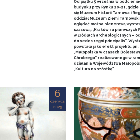
Od piątku 5 września w podcienia
budynku przy Rynku 20-21, gdzie 
się Muzeum Historii Tarnowa i Re
oddział Muzeum Ziemi Tarnowski
oglądać można plenerową wysta
czasową: „Kraków za pierwszych 
w źródłach archeologicznych – o
do sedes regni principalis”. Wys
powstała jako efekt projektu pn.
„Małopolska w czasach Bolesław
Chrobrego” realizowanego w ra
działania Województwa Małopols
„Kultura na szóstkę”.
6
czerwca
2025