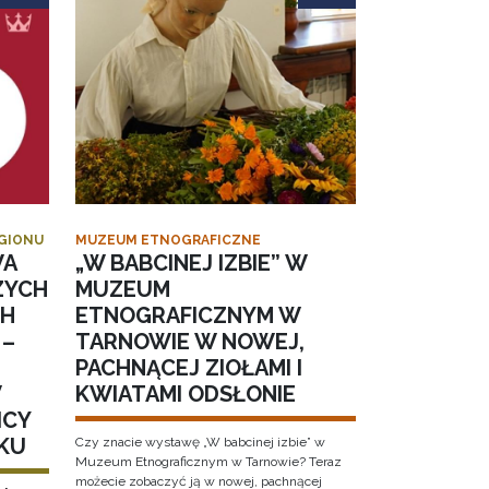
EGIONU
MUZEUM ETNOGRAFICZNE
WA
„W BABCINEJ IZBIE” W
ZYCH
MUZEUM
CH
ETNOGRAFICZNYM W
 –
TARNOWIE W NOWEJ,
PACHNĄCEJ ZIOŁAMI I
W
KWIATAMI ODSŁONIE
ICY
KU
Czy znacie wystawę „W babcinej izbie” w
Muzeum Etnograficznym w Tarnowie? Teraz
możecie zobaczyć ją w nowej, pachnącej