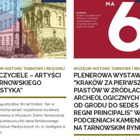
M HISTORII TARNOWA I REGIONU
MUZEUM HISTORII TARNOWA I R
CZYCIELE – ARTYŚCI
PLENEROWA WYSTA
ARNOWSKIEGO
"KRAKÓW ZA PIERWS
ASTYKA”
PIASTÓW W ŹRÓDŁA
ARCHEOLOGICZNYCH
OD GRODU DO SEDES
44 artystów. 80 lat historii. Tak w
 można opisać wyjątkową wystawę
REGNI PRINCIPALIS” 
owaną w Muzeum Ziemi Tarnowskiej
PODCIENIACH KAMIEN
i jubileuszu 80-lecia Państwowego
NA TARNOWSKIM RYN
Sztuk Plastycznych im. A. Grottgera w
e.