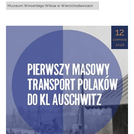
Muzeum Wincentego Witosa w Wierzchosławicach
12
czerwca
2026