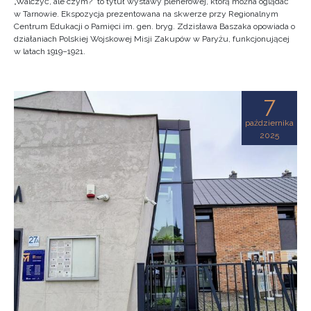
„Walczyć, ale czym?” to tytuł wystawy plenerowej, którą można oglądać
w Tarnowie. Ekspozycja prezentowana na skwerze przy Regionalnym
Centrum Edukacji o Pamięci im. gen. bryg. Zdzisława Baszaka opowiada o
działaniach Polskiej Wojskowej Misji Zakupów w Paryżu, funkcjonującej
w latach 1919–1921.
7
października
2025