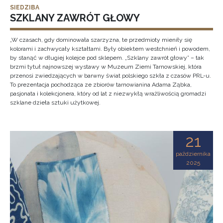
SIEDZIBA
SZKLANY ZAWRÓT GŁOWY
„W czasach, gdy dominowała szarzyzna, te przedmioty mieniły się
kolorami i zachwycały kształtami. Były obiektem westchnień i powodem,
by stanąć w długiej kolejce pod sklepem. „Szklany zawrót głowy” – tak
brzmi tytuł najnowszej wystawy w Muzeum Ziemi Tarnowskiej, która
przenosi zwiedzających w barwny świat polskiego szkła z czasów PRL-u.
To prezentacja pochodząca ze zbiorów tarnowianina Adama Ząbka,
pasjonata i kolekcjonera, który od lat z niezwykłą wrażliwością gromadzi
szklane dzieła sztuki użytkowej.
21
października
2025