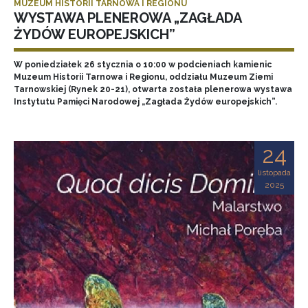
MUZEUM HISTORII TARNOWA I REGIONU
WYSTAWA PLENEROWA „ZAGŁADA
ŻYDÓW EUROPEJSKICH”
W poniedziałek 26 stycznia o 10:00 w podcieniach kamienic
Muzeum Historii Tarnowa i Regionu, oddziału Muzeum Ziemi
Tarnowskiej (Rynek 20-21), otwarta została plenerowa wystawa
Instytutu Pamięci Narodowej „Zagłada Żydów europejskich”.
24
listopada
2025