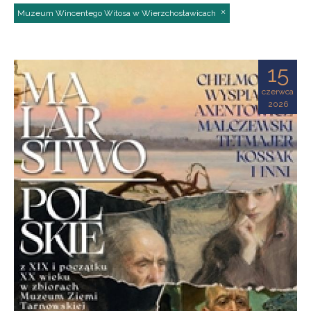
Muzeum Wincentego Witosa w Wierzchosławicach
15
czerwca
2026