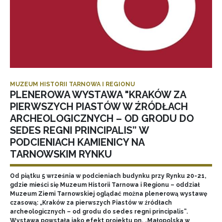
MUZEUM HISTORII TARNOWA I REGIONU
PLENEROWA WYSTAWA "KRAKÓW ZA
PIERWSZYCH PIASTÓW W ŹRÓDŁACH
ARCHEOLOGICZNYCH – OD GRODU DO
SEDES REGNI PRINCIPALIS” W
PODCIENIACH KAMIENICY NA
TARNOWSKIM RYNKU
Od piątku 5 września w podcieniach budynku przy Rynku 20-21,
gdzie mieści się Muzeum Historii Tarnowa i Regionu – oddział
Muzeum Ziemi Tarnowskiej oglądać można plenerową wystawę
czasową: „Kraków za pierwszych Piastów w źródłach
archeologicznych – od grodu do sedes regni principalis”.
Wystawa powstała jako efekt projektu pn. „Małopolska w