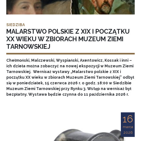
SIEDZIBA
MALARSTWO POLSKIE Z XIX I POCZĄTKU
XX WIEKU W ZBIORACH MUZEUM ZIEMI
TARNOWSKIEJ
Chełmoński, Malczewski, Wyspiański, Axentowicz, Kossak i inni –
ich dzieła można zobaczyć na nowej ekspozycji w Muzeum Ziemi
Tarnowskiej. Wernisaż wystawy „Malarstwo polskie z XIX i
początku XX wieku w zbiorach Muzeum Ziemi Tarnowskiej” odbył
się w poniedziałek, 15 czerwca 2026 r. o godz. 18:00 w Siedzibie
Muzeum Ziemi Tarnowskiej przy Rynku 3. Wstęp na wernisaż był
bezpłatny. Wystawa będzie czynna do 11 października 2026 r.
16
marca
2026