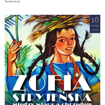
Tarnowskiej
16
lutego
2026