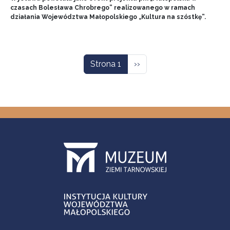
czasach Bolesława Chrobrego” realizowanego w ramach
działania Województwa Małopolskiego „Kultura na szóstkę”.
Stronicowanie
Następna strona
Strona 1
››