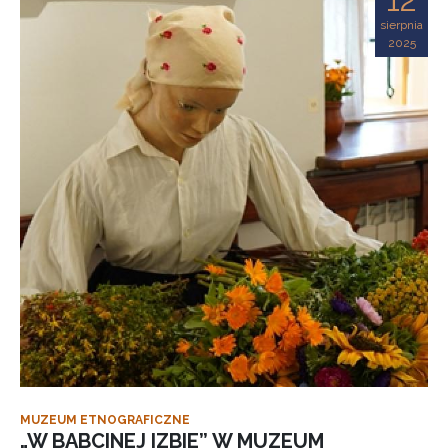
sierpnia
2025
MUZEUM ETNOGRAFICZNE
„W BABCINEJ IZBIE” W MUZEUM