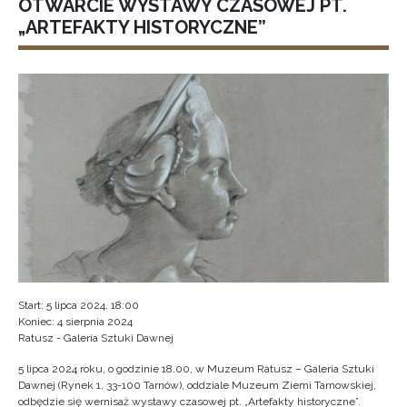
OTWARCIE WYSTAWY CZASOWEJ PT.
„ARTEFAKTY HISTORYCZNE”
Start: 5 lipca 2024, 18:00
Koniec: 4 sierpnia 2024
Ratusz - Galeria Sztuki Dawnej
5 lipca 2024 roku, o godzinie 18.00, w Muzeum Ratusz – Galeria Sztuki
Dawnej (Rynek 1, 33-100 Tarnów), oddziale Muzeum Ziemi Tarnowskiej,
odbędzie się wernisaż wystawy czasowej pt. „Artefakty historyczne”.