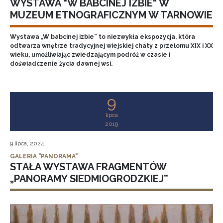
WYSTAWA "W BABCINEJ IZBIE" W
MUZEUM ETNOGRAFICZNYM W TARNOWIE
Wystawa „W babcinej izbie” to niezwykła ekspozycja, która
odtwarza wnętrze tradycyjnej wiejskiej chaty z przełomu XIX i XX
wieku, umożliwiając zwiedzającym podróż w czasie i
doświadczenie życia dawnej wsi.
9
lipca
2019
9 lipca, 2024
GALERIA "PANORAMA"
STAŁA WYSTAWA FRAGMENTÓW
„PANORAMY SIEDMIOGRODZKIEJ”