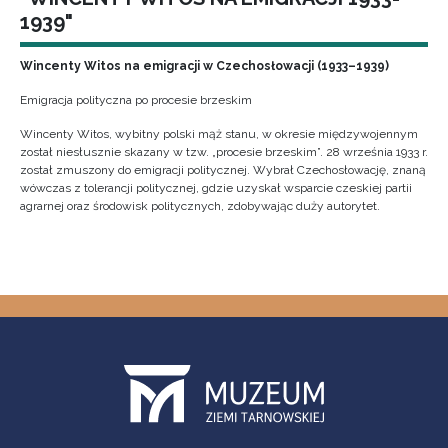
1939"
Wincenty Witos na emigracji w Czechosłowacji (1933–1939)
Emigracja polityczna po procesie brzeskim
Wincenty Witos, wybitny polski mąż stanu, w okresie międzywojennym
został niesłusznie skazany w tzw. „procesie brzeskim”. 28 września 1933 r.
został zmuszony do emigracji politycznej. Wybrał Czechosłowację, znaną
wówczas z tolerancji politycznej, gdzie uzyskał wsparcie czeskiej partii
agrarnej oraz środowisk politycznych, zdobywając duży autorytet.