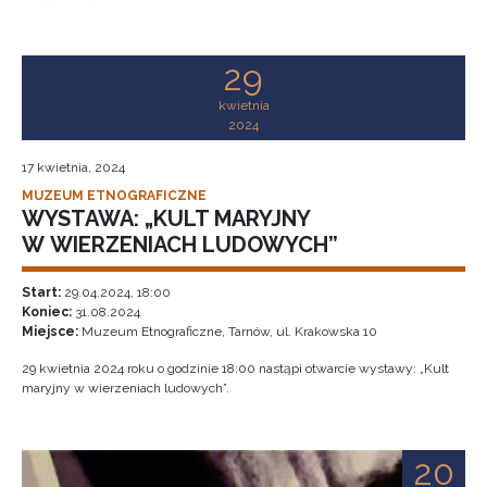
29
kwietnia
2024
17 kwietnia, 2024
MUZEUM ETNOGRAFICZNE
WYSTAWA: „KULT MARYJNY
W WIERZENIACH LUDOWYCH”
Start:
29.04.2024, 18:00
Koniec:
31.08.2024
Miejsce:
Muzeum Etnograficzne, Tarnów, ul. Krakowska 10
29 kwietnia 2024 roku o godzinie 18:00 nastąpi otwarcie wystawy: „Kult
maryjny w wierzeniach ludowych”.
20