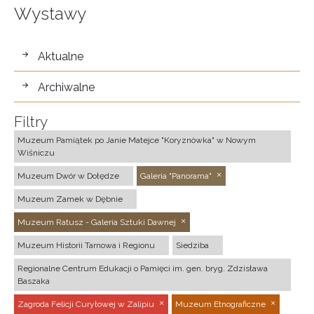
Wystawy
wystawy
Aktualne
Archiwalne
Filtry
Muzeum Pamiątek po Janie Matejce "Koryznówka" w Nowym
Wiśniczu
Muzeum Dwór w Dołędze
Galeria "Panorama"
Muzeum Zamek w Dębnie
Muzeum Ratusz - Galeria Sztuki Dawnej
Muzeum Historii Tarnowa i Regionu
Siedziba
Regionalne Centrum Edukacji o Pamięci im. gen. bryg. Zdzisława
Baszaka
Zagroda Felicji Curyłowej w Zalipiu
Muzeum Etnograficzne