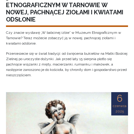
ETNOGRAFICZNYM W TARNOWIE W
NOWEJ, PACHNĄCEJ ZIOŁAMI I KWIATAMI
ODSŁONIE
Czy znacie wystawę „W babcinej izbie” w Muzeum Etnograficznym w
Tarnowie? Teraz możecie zobaczyć ją w nowej, pachnącej ziołami i
kwiatami odsłonie.
Przeniesiecie się w świat tradycji: od święcenia bukietów na Matki Boskiej
Zielnej po uroczyste dożynki. Jak przed laty 15 sierpnia plotło się
pachnące wiązanki z mięty, macierzanki, rumianku i makówek, a
następnie zanoszono je do kościoła, by chroniły dom i gospodarstwo przed
nieszczęściem.
6
czerwca
2025