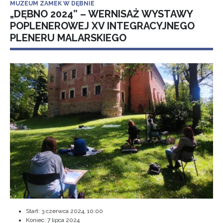
MUZEUM ZAMEK W DĘBNIE
„DĘBNO 2024” – WERNISAŻ WYSTAWY
POPLENEROWEJ XV INTEGRACYJNEGO
PLENERU MALARSKIEGO
Start:
3 czerwca 2024, 10:00
Koniec:
7 lipca 2024