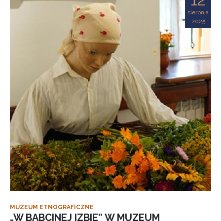
sierpnia
2025
MUZEUM ETNOGRAFICZNE
„W BABCINEJ IZBIE” W MUZEUM