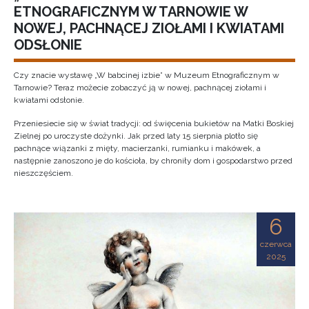
ETNOGRAFICZNYM W TARNOWIE W
NOWEJ, PACHNĄCEJ ZIOŁAMI I KWIATAMI
ODSŁONIE
Czy znacie wystawę „W babcinej izbie” w Muzeum Etnograficznym w
Tarnowie? Teraz możecie zobaczyć ją w nowej, pachnącej ziołami i
kwiatami odsłonie.
Przeniesiecie się w świat tradycji: od święcenia bukietów na Matki Boskiej
Zielnej po uroczyste dożynki. Jak przed laty 15 sierpnia plotło się
pachnące wiązanki z mięty, macierzanki, rumianku i makówek, a
następnie zanoszono je do kościoła, by chroniły dom i gospodarstwo przed
nieszczęściem.
6
czerwca
2025