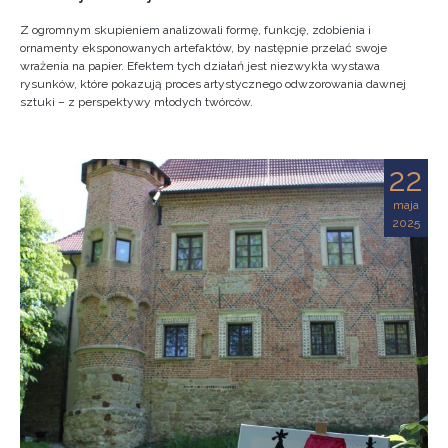
Z ogromnym skupieniem analizowali formę, funkcję, zdobienia i
ornamenty eksponowanych artefaktów, by następnie przelać swoje
wrażenia na papier. Efektem tych działań jest niezwykła wystawa
rysunków, które pokazują proces artystycznego odwzorowania dawnej
sztuki – z perspektywy młodych twórców.
22
maja
2025