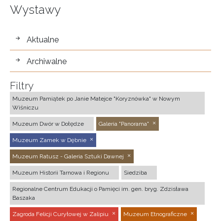
Wystawy
wystawy
Aktualne
Archiwalne
Filtry
Muzeum Pamiątek po Janie Matejce "Koryznówka" w Nowym
Wiśniczu
Muzeum Dwór w Dołędze
Galeria "Panorama"
Muzeum Zamek w Dębnie
Muzeum Ratusz - Galeria Sztuki Dawnej
Muzeum Historii Tarnowa i Regionu
Siedziba
Regionalne Centrum Edukacji o Pamięci im. gen. bryg. Zdzisława
Baszaka
Zagroda Felicji Curyłowej w Zalipiu
Muzeum Etnograficzne