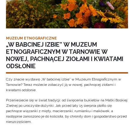
MUZEUM ETNOGRAFICZNE
„W BABCINEJ IZBIE” W MUZEUM
ETNOGRAFICZNYM W TARNOWIE W
NOWEJ, PACHNĄCEJ ZIOŁAMI I KWIATAMI
ODSŁONIE
Czy znacie wystawę „W babcinej izbie” w Muzeum Etnograficznym w
Tarnowie? Teraz możecie zobaczyć ją w nowej, pachnącej ziołami i
kwiatami odsłonie.
Przeniesiecie się w świat tradycji: od święcenia bukietów na Matki Boskiej
Zielnej po uroczyste dożynki. Jak przed laty 15 sierpnia plotło się
pachnące wiązanki z mięty, macierzanki, rumianku i makówek, a
następnie zanoszono je do kościoła, by chroniły dom i gospodarstwo przed
nieszczęściem.