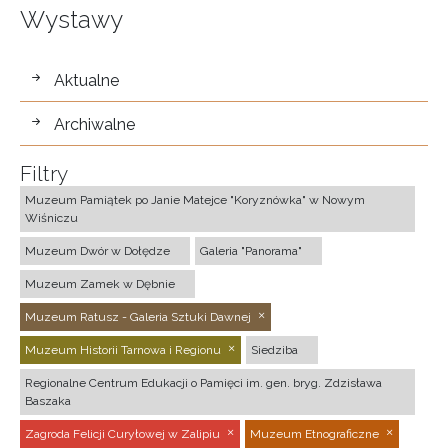
Wystawy
wystawy
Aktualne
Archiwalne
Filtry
Muzeum Pamiątek po Janie Matejce "Koryznówka" w Nowym
Wiśniczu
Muzeum Dwór w Dołędze
Galeria "Panorama"
Muzeum Zamek w Dębnie
Muzeum Ratusz - Galeria Sztuki Dawnej
Muzeum Historii Tarnowa i Regionu
Siedziba
Regionalne Centrum Edukacji o Pamięci im. gen. bryg. Zdzisława
Baszaka
Zagroda Felicji Curyłowej w Zalipiu
Muzeum Etnograficzne