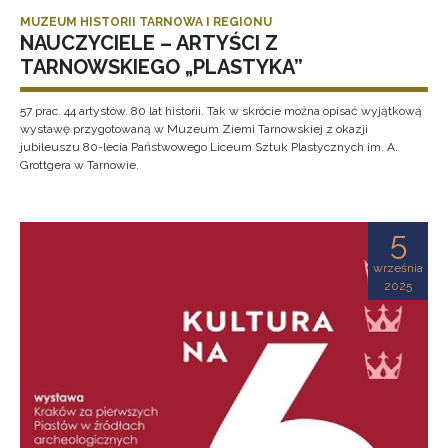
MUZEUM HISTORII TARNOWA I REGIONU
NAUCZYCIELE – ARTYŚCI Z
TARNOWSKIEGO „PLASTYKA”
57 prac. 44 artystów. 80 lat historii. Tak w skrócie można opisać wyjątkową
wystawę przygotowaną w Muzeum Ziemi Tarnowskiej z okazji
jubileuszu 80-lecia Państwowego Liceum Sztuk Plastycznych im. A.
Grottgera w Tarnowie.
5
września
2025