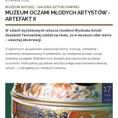
4 czerwca, 2025
MUZEUM RATUSZ - GALERIA SZTUKI DAWNEJ
MUZEUM OCZAMI MŁODYCH ARTYSTÓW -
ARTEFAKT II
W salach wystawowych ratusza studenci Wydziału Sztuki
Akademii Tarnowskiej oddali się temu, co w muzeum robić warto
– uważnej obserwacji.
Z ogromnym skupieniem analizowali formę, funkcję, zdobienia i
ornamenty eksponowanych artefaktów, by następnie przelać swoje
wrażenia na papier. Efektem tych działań jest niezwykła wystawa
rysunków, które pokazują proces artystycznego odwzorowania dawnej
sztuki – z perspektywy młodych twórców.
17
maja
2025