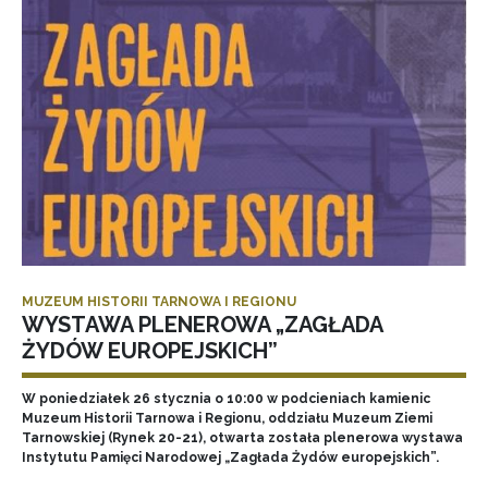
MUZEUM HISTORII TARNOWA I REGIONU
WYSTAWA PLENEROWA „ZAGŁADA
ŻYDÓW EUROPEJSKICH”
W poniedziałek 26 stycznia o 10:00 w podcieniach kamienic
Muzeum Historii Tarnowa i Regionu, oddziału Muzeum Ziemi
Tarnowskiej (Rynek 20-21), otwarta została plenerowa wystawa
Instytutu Pamięci Narodowej „Zagłada Żydów europejskich”.