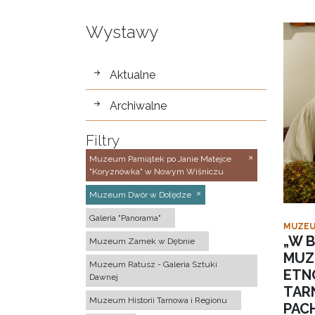
Wystawy
wystawy
Aktualne
Archiwalne
Filtry
Muzeum Pamiątek po Janie Matejce
"Koryznówka" w Nowym Wiśniczu
Muzeum Dwór w Dołędze
Galeria "Panorama"
MUZEU
„W B
Muzeum Zamek w Dębnie
MUZ
Muzeum Ratusz - Galeria Sztuki
ETN
Dawnej
TAR
Muzeum Historii Tarnowa i Regionu
PACH