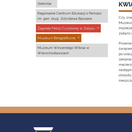
KWI
Siedziba
Regionalne Centrum Edukacji o Pamięci
Czy zna
im. gen. bryg. Zdzisława Baszaka
Muzeum 
możecie
Zagroda Felicji Curyłowej w Zalipiu
ziołami 
Muzeum Etnograficzne
Przenies
Muzeum Wincentego Witosa w
święcen
Wierzchosławicach
po urocz
sierpnia
macierz
następni
chronił
nieszcz