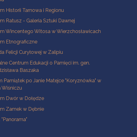
 Historii Tarnowa i Regionu
 Ratusz - Galeria Sztuki Dawnej
m Wincentego Witosa w Wierzchosławicach
m Etnograficzne
a Felicji Curyłowej w Zalipiu
lne Centrum Edukacji o Pamięci im. gen.
dzisława Baszaka
 Pamiątek po Janie Matejce "Koryznówka" w
Wiśniczu
m Dwór w Dołędze
m Zamek w Dębnie
a "Panorama"