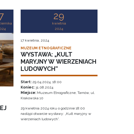
7
29
iernika
kwietnia
024
2024
17 kwietnia, 2024
MUZEUM ETNOGRAFICZNE
WYSTAWA: „KULT
MARYJNY W WIERZENIACH
LUDOWYCH”
Start:
29.04.2024, 18:00
Koniec:
31.08.2024
Miejsce:
Muzeum Etnograficzne, Tarnów, ul.
Krakowska 10
EJ
29 kwietnia 2024 roku o godzinie 18:00
nastąpi otwarcie wystawy: „Kult maryjny w
wierzeniach ludowych”.