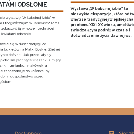
ATAMI ODSŁONIE
Wystawa „W babcinej izbie” to
niezwykła ekspozycja, która odt
cie wystawę „W babcinej izbie” w
wnętrze tradycyjnej wiejskiej cha
Etnograficznym w Tarnowie? Teraz
przełomu XIX i XX wieku, umożliwi
 zobaczyć ją w nowej, pachnącej
zwiedzającym podróż w czasie i
i kwiatami odsłonie.
doświadczenie życia dawnej wsi.
iecie się w świat tradycji: od
ia bukietów na Matki Boskiej Zielnej
yste dożynki. Jak przed laty 15
 plotło się pachnące wiązanki z mięty,
anki, rumianku i makówek, a
e zanoszono je do kościoła, by
y dom i gospodarstwo przed
ęściem.
Na skróty
Oddziały
Dostępność
Siedzi