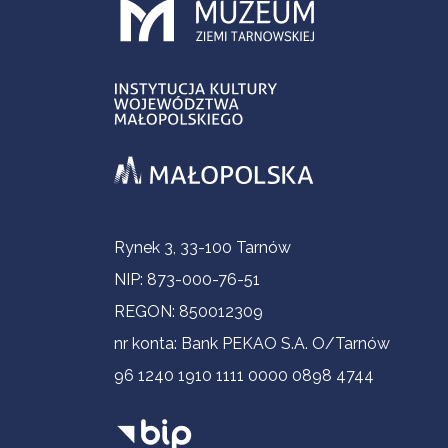
Informacje kontaktowe
Rynek 3, 33-100 Tarnów
NIP: 873-000-76-51
REGON: 850012309
nr konta: Bank PEKAO S.A. O/Tarnów
96 1240 1910 1111 0000 0898 4744