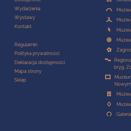
Wydarzenia
Muzeum
Wystawy
Muzeum
Kontakt
Muzeu
Muzeu
Na skróty
Regulamin
Zagrod
Polityka prywatności
Regiona
Deklaracja dostępności
bryg. Z
Mapa strony
Muzeum
Sklep
Nowym 
Muzeu
Muzeu
Galeri