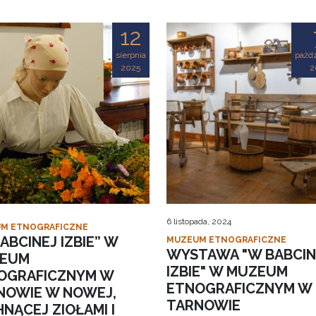
12
sierpnia
paźdz
2025
2
6 listopada, 2024
M ETNOGRAFICZNE
ABCINEJ IZBIE” W
MUZEUM ETNOGRAFICZNE
WYSTAWA "W BABCIN
EUM
IZBIE" W MUZEUM
OGRAFICZNYM W
ETNOGRAFICZNYM W
NOWIE W NOWEJ,
TARNOWIE
NĄCEJ ZIOŁAMI I