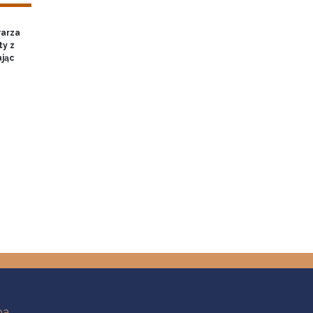
warza
ty z
ając
ba