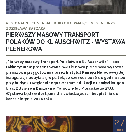
REGIONALNE CENTRUM EDUKACJI O PAMIĘCI IM. GEN. BRYG.
ZDZISŁAWA BASZAKA
PIERWSZY MASOWY TRANSPORT
POLAKÓW DO KL AUSCHWITZ - WYSTAWA
PLENEROWA
„Pierwszy masowy transport Polaków do KL Auschwitz” – pod
takim tytułem prezentowana będzie nowa plenerowa wystawa
planszowa przygotowana przez Instytut Pamięci Narodowej. Jej
inauguracja odbyła się w piątek, 12 czerwca 2026 r. o godz. 12:00
przy budynku Regionalnego Centrum Edukacji o Pamięci im. gen.
bryg. Zdzisława Baszaka w Tarnowie (ul. Mościckiego 27A).
Wystawa będzie dostępna dla zwiedzających bezpłatnie do
końca sierpnia 2026 roku.
27
maja