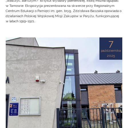
„Walczyć, ale czym?” to tytuł wystawy plenerowej, którą można oglądać
w Tarnowie. Ekspozycja prezentowana na skwerze przy Regionalnym
Centrum Edukacji o Pamięci im. gen. bryg. Zdzisława Baszaka opowiada o
działaniach Polskiej Wojskowej Misji Zakupów w Paryżu, funkcjonującej
w latach 1919–1921.
7
października
2025