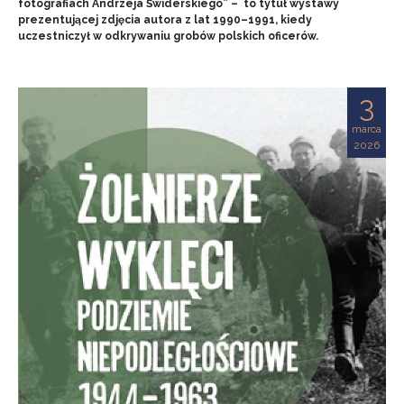
fotografiach Andrzeja Świderskiego” – to tytuł wystawy
prezentującej zdjęcia autora z lat 1990–1991, kiedy
uczestniczył w odkrywaniu grobów polskich oficerów.
3
marca
2026