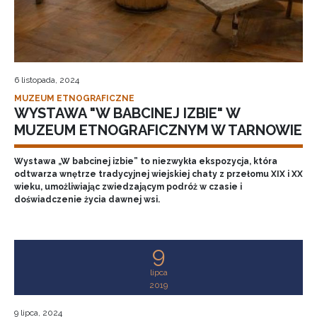
6 listopada, 2024
MUZEUM ETNOGRAFICZNE
WYSTAWA "W BABCINEJ IZBIE" W
MUZEUM ETNOGRAFICZNYM W TARNOWIE
Wystawa „W babcinej izbie” to niezwykła ekspozycja, która
odtwarza wnętrze tradycyjnej wiejskiej chaty z przełomu XIX i XX
wieku, umożliwiając zwiedzającym podróż w czasie i
doświadczenie życia dawnej wsi.
9
lipca
2019
9 lipca, 2024