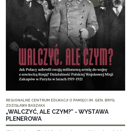
REGIONALNE CENTRUM EDUKACJI O PAMIĘCI IM. GEN. BRYG.
ZDZISŁAWA BASZAKA
„WALCZYĆ, ALE CZYM?” - WYSTAWA
PLENEROWA