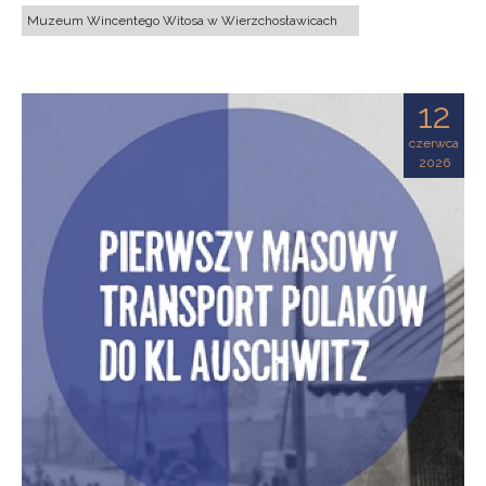
Muzeum Wincentego Witosa w Wierzchosławicach
12
czerwca
2026