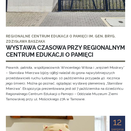
REGIONALNE CENTRUM EDUKACJI O PAMIĘCI IM. GEN. BRYG.
ZDZISŁAWA BASZAKA
WYSTAWA CZASOWA PRZY REGIONALNYM
CENTRUM EDUKACJI O PAMIĘCI
Prawnik, patriota, współpracownik Wincentego Witosa i „więzień Moskwy”
– Stanisław Mierzwa (1905–1985) należał do grona najwybitniejszych
przedstawicieli ruchu ludowego. 10 października przypada 40. rocznica
jego śmierci. Można go poznać, oglądając wystawę plenerową „Stanisław
Mierzwa”. Ekspozycja prezentowana jest od 7 października na dziedzińcu
Regionalnego Centrum Edukacji o Pamięci – Oddziale Muzeum Ziemi
Tarnowskiej przy ul. Mościckiego 27A w Tarnowie.
12
sierpnia