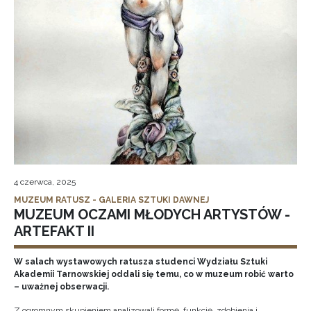
4 czerwca, 2025
MUZEUM RATUSZ - GALERIA SZTUKI DAWNEJ
MUZEUM OCZAMI MŁODYCH ARTYSTÓW -
ARTEFAKT II
W salach wystawowych ratusza studenci Wydziału Sztuki
Akademii Tarnowskiej oddali się temu, co w muzeum robić warto
– uważnej obserwacji.
Z ogromnym skupieniem analizowali formę, funkcję, zdobienia i