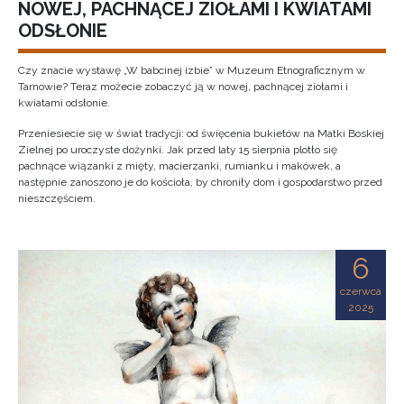
NOWEJ, PACHNĄCEJ ZIOŁAMI I KWIATAMI
ODSŁONIE
Czy znacie wystawę „W babcinej izbie” w Muzeum Etnograficznym w
Tarnowie? Teraz możecie zobaczyć ją w nowej, pachnącej ziołami i
kwiatami odsłonie.
Przeniesiecie się w świat tradycji: od święcenia bukietów na Matki Boskiej
Zielnej po uroczyste dożynki. Jak przed laty 15 sierpnia plotło się
pachnące wiązanki z mięty, macierzanki, rumianku i makówek, a
następnie zanoszono je do kościoła, by chroniły dom i gospodarstwo przed
nieszczęściem.
6
czerwca
2025