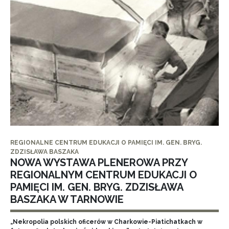
REGIONALNE CENTRUM EDUKACJI O PAMIĘCI IM. GEN. BRYG.
ZDZISŁAWA BASZAKA
NOWA WYSTAWA PLENEROWA PRZY
REGIONALNYM CENTRUM EDUKACJI O
PAMIĘCI IM. GEN. BRYG. ZDZISŁAWA
BASZAKA W TARNOWIE
„Nekropolia polskich oficerów w Charkowie-Piatichatkach w