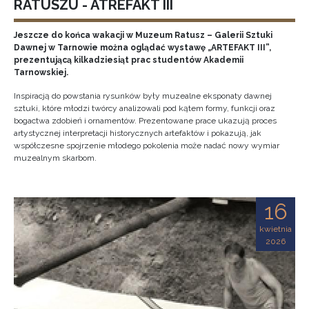
RATUSZU - ATREFAKT III
Jeszcze do końca wakacji w Muzeum Ratusz – Galerii Sztuki
Dawnej w Tarnowie można oglądać wystawę „ARTEFAKT III”,
prezentującą kilkadziesiąt prac studentów Akademii
Tarnowskiej.
Inspiracją do powstania rysunków były muzealne eksponaty dawnej
sztuki, które młodzi twórcy analizowali pod kątem formy, funkcji oraz
bogactwa zdobień i ornamentów. Prezentowane prace ukazują proces
artystycznej interpretacji historycznych artefaktów i pokazują, jak
współczesne spojrzenie młodego pokolenia może nadać nowy wymiar
muzealnym skarbom.
16
kwietnia
2026