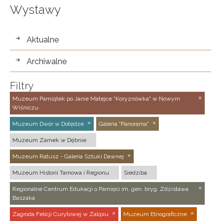
Wystawy
wystawy
Aktualne
Archiwalne
Filtry
Muzeum Pamiątek po Janie Matejce "Koryznówka" w Nowym
Wiśniczu
Muzeum Dwór w Dołędze
Galeria "Panorama"
Muzeum Zamek w Dębnie
Muzeum Ratusz - Galeria Sztuki Dawnej
Muzeum Historii Tarnowa i Regionu
Siedziba
Regionalne Centrum Edukacji o Pamięci im. gen. bryg. Zdzisława
Baszaka
Zagroda Felicji Curyłowej w Zalipiu
Muzeum Etnograficzne