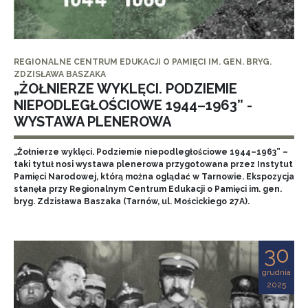
REGIONALNE CENTRUM EDUKACJI O PAMIĘCI IM. GEN. BRYG.
ZDZISŁAWA BASZAKA
„ŻOŁNIERZE WYKLĘCI. PODZIEMIE
NIEPODLEGŁOŚCIOWE 1944–1963” -
WYSTAWA PLENEROWA
„Żołnierze wyklęci. Podziemie niepodległościowe 1944–1963” –
taki tytuł nosi wystawa plenerowa przygotowana przez Instytut
Pamięci Narodowej, którą można oglądać w Tarnowie. Ekspozycja
stanęła przy Regionalnym Centrum Edukacji o Pamięci im. gen.
bryg. Zdzisława Baszaka (Tarnów, ul. Mościckiego 27A).
30
grudnia
2025