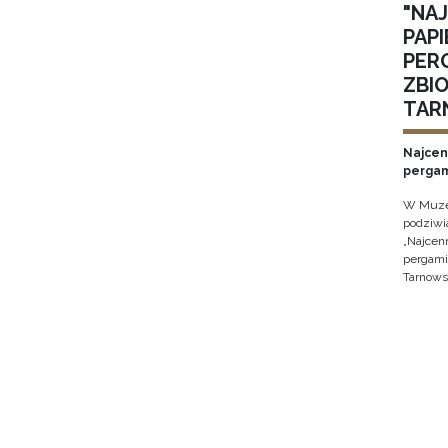
"NA
PAPI
PER
ZBI
TAR
Najcen
perga
W Muze
podziwi
„Najcen
pergam
Tarnowsk
Stron