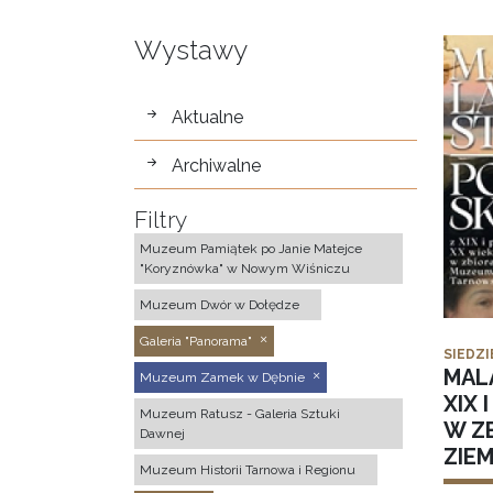
Wystawy
wystawy
Aktualne
Archiwalne
Filtry
Muzeum Pamiątek po Janie Matejce
"Koryznówka" w Nowym Wiśniczu
Muzeum Dwór w Dołędze
Galeria "Panorama"
SIEDZI
MAL
Muzeum Zamek w Dębnie
XIX 
Muzeum Ratusz - Galeria Sztuki
W Z
Dawnej
ZIE
Muzeum Historii Tarnowa i Regionu