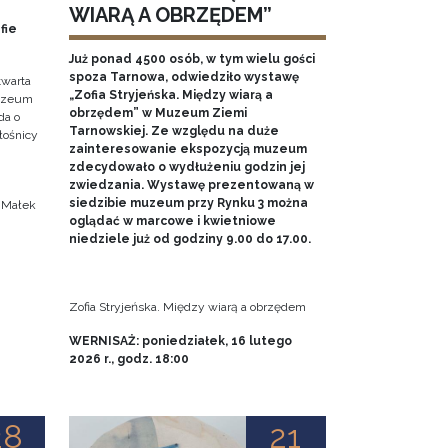
WIARĄ A OBRZĘDEM”
fie
Już ponad 4500 osób, w tym wielu gości
spoza Tarnowa, odwiedziło wystawę
twarta
„Zofia Stryjeńska. Między wiarą a
Muzeum
obrzędem” w Muzeum Ziemi
da o
Tarnowskiej. Ze względu na duże
iłośnicy
zainteresowanie ekspozycją muzeum
zdecydowało o wydłużeniu godzin jej
.
zwiedzania. Wystawę prezentowaną w
siedzibie muzeum przy Rynku 3 można
a Małek
oglądać w marcowe i kwietniowe
niedziele już od godziny 9.00 do 17.00.
Zofia Stryjeńska. Między wiarą a obrzędem
WERNISAŻ: poniedziałek, 16 lutego
2026 r., godz. 18:00
28
21