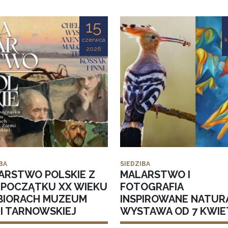
15
czerwca
k
2026
BA
SIEDZIBA
ARSTWO POLSKIE Z
MALARSTWO I
I POCZĄTKU XX WIEKU
FOTOGRAFIA
BIORACH MUZEUM
INSPIROWANE NATUR
MI TARNOWSKIEJ
WYSTAWA OD 7 KWIE