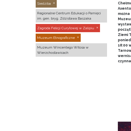
Chełmo
Siedziba
Axentow
Regionalne Centrum Edukacji o Pamięci
można 
im. gen. bryg. Zdzisława Baszaka
Muzeum
wystawy
Zagroda Felicji Curyłowej w Zalipiu
począt
Ziemi T
Muzeum Etnograficzne
poniedz
18:00 
Muzeum Wincentego Witosa w
Tarnow
Wierzchosławicach
wernis
czynna 