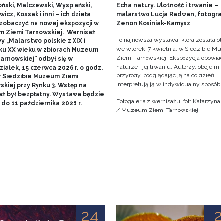
ński, Malczewski, Wyspiański,
Echa natury. Ulotność i trwanie –
icz, Kossak i inni – ich dzieła
malarstwo Lucja Radwan, fotogra
zobaczyć na nowej ekspozycji w
Zenon Kosiniak-Kamysz
 Ziemi Tarnowskiej. Wernisaż
To najnowsza wystawa, która została o
 „Malarstwo polskie z XIX i
we wtorek, 7 kwietnia, w Siedzibie 
ku XX wieku w zbiorach Muzeum
Ziemi Tarnowskiej. Ekspozycja opowia
arnowskiej” odbył się w
naturze i jej trwaniu. Autorzy, oboje m
iałek, 15 czerwca 2026 r. o godz.
przyrody, podglądając ją na co dzień,
w Siedzibie Muzeum Ziemi
interpretują ją w indywidualny sposób
skiej przy Rynku 3. Wstęp na
aż był bezpłatny. Wystawa będzie
Fotogaleria z wernisażu, fot: Katarzyn
do 11 października 2026 r.
/ Muzeum Ziemi Tarnowskiej
24