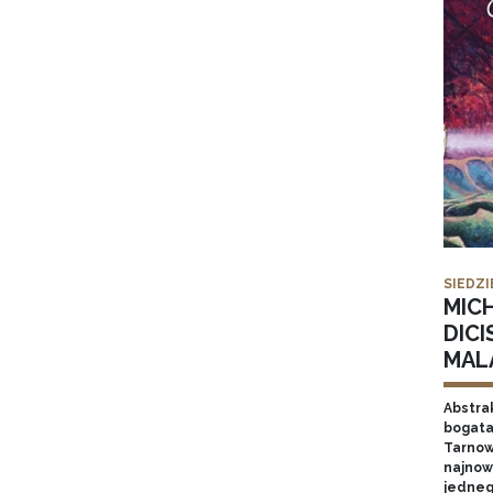
SIEDZI
MIC
DICI
MAL
Abstrak
bogata
Tarnow
najnow
jednego