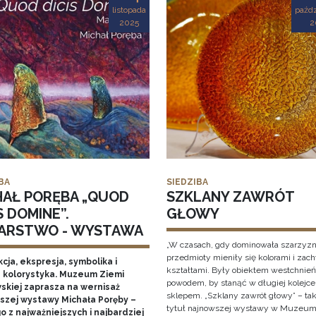
listopada
paźdz
2025
2
BA
SIEDZIBA
HAŁ PORĘBA „QUOD
SZKLANY ZAWRÓT
S DOMINE”.
GŁOWY
ARSTWO - WYSTAWA
„W czasach, gdy dominowała szarzyzn
przedmioty mieniły się kolorami i zac
cja, ekspresja, symbolika i
kształtami. Były obiektem westchnień
 kolorystyka. Muzeum Ziemi
powodem, by stanąć w długiej kolejce
skiej zaprasza na wernisaż
sklepem. „Szklany zawrót głowy” – ta
szej wystawy Michała Poręby –
tytuł najnowszej wystawy w Muzeum
 z najważniejszych i najbardziej