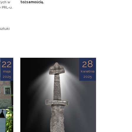
ących w
tożsamością.
w PRL-u.
sztuki
22
28
maja
kwietnia
2025
2025