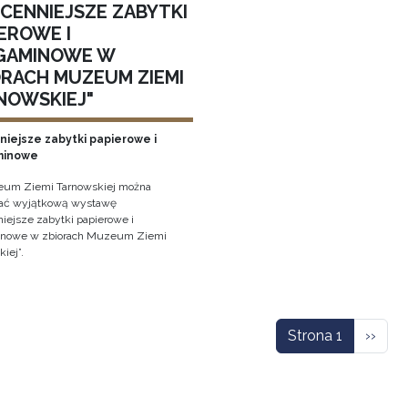
JCENNIEJSZE ZABYTKI
EROWE I
GAMINOWE W
ORACH MUZEUM ZIEMI
NOWSKIEJ"
niejsze zabytki papierowe i
minowe
um Ziemi Tarnowskiej można
ać wyjątkową wystawę
niejsze zabytki papierowe i
inowe w zbiorach Muzeum Ziemi
iej”.
icowanie
Nastę
Strona 1
››