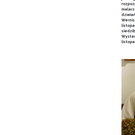
rozpoz
malarz
działa
Wernis
listopa
siedzi
Wystaw
listop