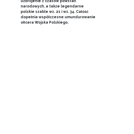
uzbrojenie z czasów powstań
narodowych, a także legendarne
polskie szable wz. 21 i wz. 34. Całość
dopełnia współczesne umundurowanie
oficera Wojska Polskiego.