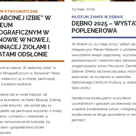
23 maja, 2025
M ETNOGRAFICZNE
ABCINEJ IZBIE” W
MUZEUM ZAMEK W DĘBNIE
DĘBNO 2025 – WYST
EUM
POPLENEROWA
OGRAFICZNYM W
NOWIE W NOWEJ,
W dniach 21–22 maja 2025 r. odbył się
NĄCEJ ZIOŁAMI I
Integracyjny Plener Malarski z udział
ATAMI ODSŁONIE
warsztatów terapii zajęciowej, ucznió
podstawowych i średnich oraz senioró
zorganizowany przez Muzeum Zame
cie wystawę „W babcinej izbie” w
Dębnie. Efekty tej twórczej pracy moż
Etnograficznym w Tarnowie? Teraz
podziwiać na wystawie w siedzibie
 zobaczyć ją w nowej, pachnącej
Dębińskiego Centrum Kultury w Jastw
i kwiatami odsłonie.
lipca 2025 r.
iecie się w świat tradycji: od
Serdecznie dziękujemy wszystkim
ia bukietów na Matki Boskiej Zielnej
uczestnikom i gościom za obecność or
yste dożynki. Jak przed laty 15
wspólne świętowanie sztuki i integracji
 plotło się pachnące wiązanki z mięty,
wydarzenie na długo pozostanie w na
anki, rumianku i makówek, a
pamięci!
e zanoszono je do kościoła, by
y dom i gospodarstwo przed
ęściem.