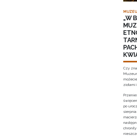
MUZEU
„W B
MUZ
ETN
TAR
PACH
KWI
Czy zna
Muzeum 
możecie
ziołami 
Przenies
święcen
po urocz
sierpnia
macierz
następni
chronił
nieszcz