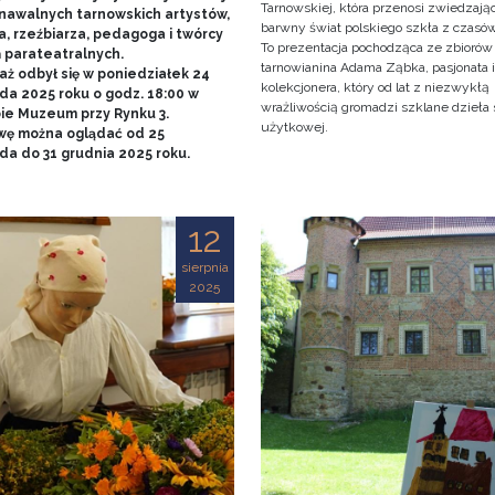
Tarnowskiej, która przenosi zwiedzaj
nawalnych tarnowskich artystów,
barwny świat polskiego szkła z czasó
a, rzeźbiarza, pedagoga i twórcy
To prezentacja pochodząca ze zbiorów
ń parateatralnych.
tarnowianina Adama Ząbka, pasjonata i
aż odbył się w poniedziałek 24
kolekcjonera, który od lat z niezwykłą
da 2025 roku o godz. 18:00 w
wrażliwością gromadzi szklane dzieła 
bie Muzeum przy Rynku 3.
użytkowej.
ę można oglądać od 25
ada do 31 grudnia 2025 roku.
12
sierpnia
2025