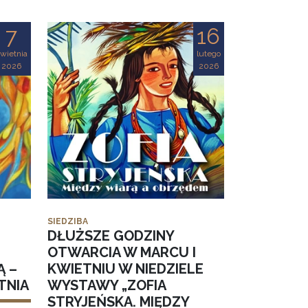
7
16
wietnia
lutego
2026
2026
SIEDZIBA
DŁUŻSZE GODZINY
OTWARCIA W MARCU I
Ą –
KWIETNIU W NIEDZIELE
TNIA
WYSTAWY „ZOFIA
STRYJEŃSKA. MIĘDZY