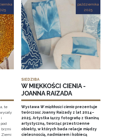
iernika
października
025
2025
SIEDZIBA
W MIĘKKOŚCI CIENIA -
JOANNA RAIZADA
a, te
Wystawa
W miękkości cienia
prezentuje
hwycały
twórczość Joanny Raizady z lat 2014–
 i
2025. Artystka łączy fotografię z tkaniną
 pod
artystyczną, tworząc przestrzenne
k brzmi
obiekty, w których bada relacje między
 Ziemi
cielesnością, nadmiarem i kobiecą