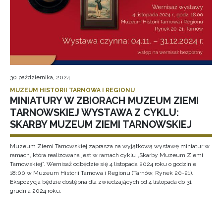
30 października, 2024
MUZEUM HISTORII TARNOWA I REGIONU
MINIATURY W ZBIORACH MUZEUM ZIEMI
TARNOWSKIEJ WYSTAWA Z CYKLU:
SKARBY MUZEUM ZIEMI TARNOWSKIEJ
Muzeum Ziemi Tarnowskiej zaprasza na wyjątkową wystawę miniatur w
ramach, która realizowana jest w ramach cyklu „Skarby Muzeum Ziemi
Tarnowskiej”. Wernisaż odbędzie się 4 listopada 2024 roku o godzinie
18:00 w Muzeum Historii Tarnowa i Regionu (Tarnów, Rynek 20-21).
Ekspozycja będzie dostępna dla zwiedzających od 4 listopada do 31
grudnia 2024 roku.