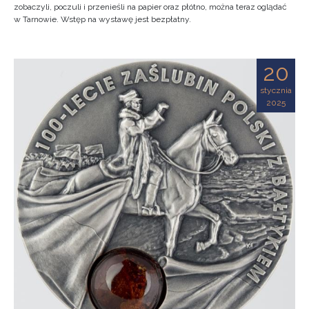
zobaczyli, poczuli i przenieśli na papier oraz płótno, można teraz oglądać
w Tarnowie. Wstęp na wystawę jest bezpłatny.
20
stycznia
2025