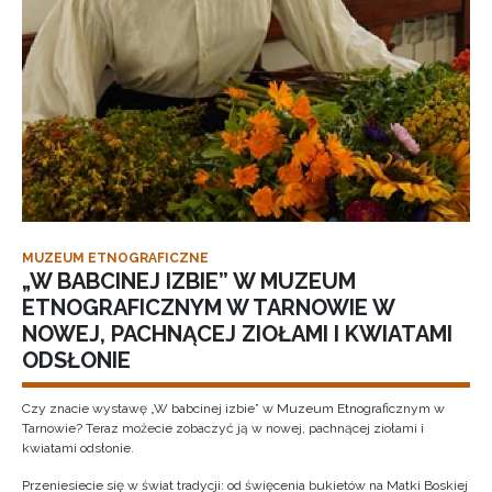
MUZEUM ETNOGRAFICZNE
„W BABCINEJ IZBIE” W MUZEUM
ETNOGRAFICZNYM W TARNOWIE W
NOWEJ, PACHNĄCEJ ZIOŁAMI I KWIATAMI
ODSŁONIE
Czy znacie wystawę „W babcinej izbie” w Muzeum Etnograficznym w
Tarnowie? Teraz możecie zobaczyć ją w nowej, pachnącej ziołami i
kwiatami odsłonie.
Przeniesiecie się w świat tradycji: od święcenia bukietów na Matki Boskiej