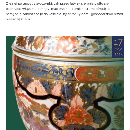
Zielnej po uroczyste dożynki. Jak przed laty 15 sierpnia plotło się
pachnące wiązanki z mięty, macierzanki, rumianku i makówek, a
następnie zanoszono je do kościoła, by chroniły dom i gospodarstwo przed
nieszczęściem.
17
maja
2025