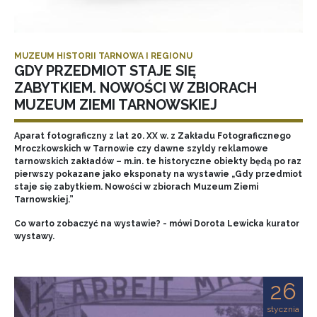
MUZEUM HISTORII TARNOWA I REGIONU
GDY PRZEDMIOT STAJE SIĘ
ZABYTKIEM. NOWOŚCI W ZBIORACH
MUZEUM ZIEMI TARNOWSKIEJ
Aparat fotograficzny z lat 20. XX w. z Zakładu Fotograficznego
Mroczkowskich w Tarnowie czy dawne szyldy reklamowe
tarnowskich zakładów – m.in. te historyczne obiekty będą po raz
pierwszy pokazane jako eksponaty na wystawie „Gdy przedmiot
staje się zabytkiem. Nowości w zbiorach Muzeum Ziemi
Tarnowskiej.”
Co warto zobaczyć na wystawie? - mówi Dorota Lewicka kurator
wystawy.
26
stycznia