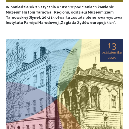
W poniedziałek 26 stycznia o 10:00 w podcieniach kamienic
Muzeum Historii Tarnowa i Regionu, oddziału Muzeum Ziemi
Tarnowskiej (Rynek 20-21), otwarta została plenerowa wystawa
Instytutu Pamięci Narodowej „Zagłada Żydów europejskich”.
13
października
2025