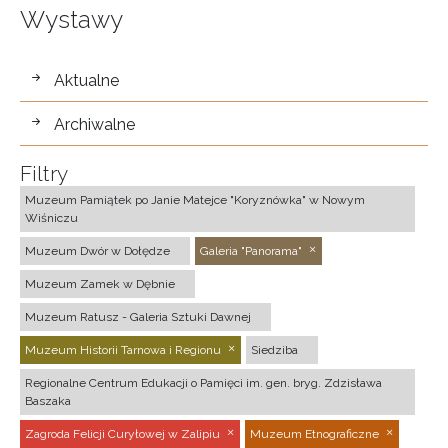
Wystawy
wystawy
Aktualne
Archiwalne
Filtry
Muzeum Pamiątek po Janie Matejce "Koryznówka" w Nowym
Wiśniczu
Muzeum Dwór w Dołędze
Galeria "Panorama"
Muzeum Zamek w Dębnie
Muzeum Ratusz - Galeria Sztuki Dawnej
Muzeum Historii Tarnowa i Regionu
Siedziba
Regionalne Centrum Edukacji o Pamięci im. gen. bryg. Zdzisława
Baszaka
Zagroda Felicji Curyłowej w Zalipiu
Muzeum Etnograficzne