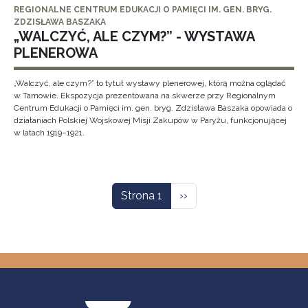
REGIONALNE CENTRUM EDUKACJI O PAMIĘCI IM. GEN. BRYG.
ZDZISŁAWA BASZAKA
„WALCZYĆ, ALE CZYM?” - WYSTAWA
PLENEROWA
„Walczyć, ale czym?” to tytuł wystawy plenerowej, którą można oglądać
w Tarnowie. Ekspozycja prezentowana na skwerze przy Regionalnym
Centrum Edukacji o Pamięci im. gen. bryg. Zdzisława Baszaka opowiada o
działaniach Polskiej Wojskowej Misji Zakupów w Paryżu, funkcjonującej
w latach 1919–1921.
Stronicowanie
Następna strona
Strona 1
››