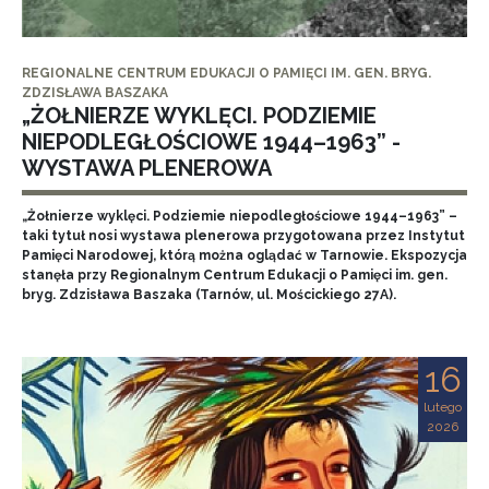
REGIONALNE CENTRUM EDUKACJI O PAMIĘCI IM. GEN. BRYG.
ZDZISŁAWA BASZAKA
„ŻOŁNIERZE WYKLĘCI. PODZIEMIE
NIEPODLEGŁOŚCIOWE 1944–1963” -
WYSTAWA PLENEROWA
„Żołnierze wyklęci. Podziemie niepodległościowe 1944–1963” –
taki tytuł nosi wystawa plenerowa przygotowana przez Instytut
Pamięci Narodowej, którą można oglądać w Tarnowie. Ekspozycja
stanęła przy Regionalnym Centrum Edukacji o Pamięci im. gen.
bryg. Zdzisława Baszaka (Tarnów, ul. Mościckiego 27A).
16
lutego
2026