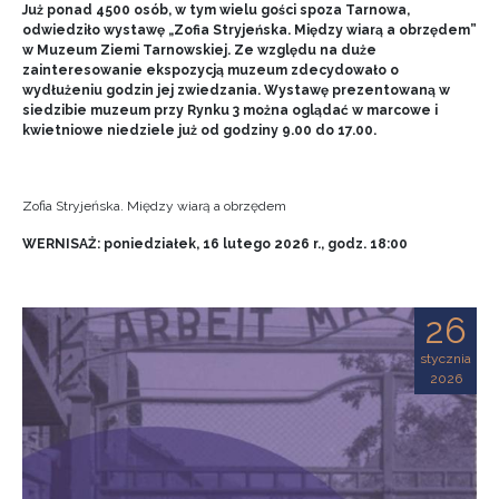
Już ponad 4500 osób, w tym wielu gości spoza Tarnowa,
odwiedziło wystawę „Zofia Stryjeńska. Między wiarą a obrzędem”
w Muzeum Ziemi Tarnowskiej. Ze względu na duże
zainteresowanie ekspozycją muzeum zdecydowało o
wydłużeniu godzin jej zwiedzania. Wystawę prezentowaną w
siedzibie muzeum przy Rynku 3 można oglądać w marcowe i
kwietniowe niedziele już od godziny 9.00 do 17.00.
Zofia Stryjeńska. Między wiarą a obrzędem
WERNISAŻ: poniedziałek, 16 lutego 2026 r., godz. 18:00
26
stycznia
2026