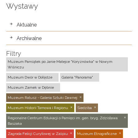
Wystawy
wystawy
Aktualne
Archiwalne
Filtry
Muzeum Pamiątek po Janie Matejce "Koryznówka" w Nowym
Wiśniczu
Muzeum Dwór w Dołędze
Galeria "Panorama"
Muzeum Zamek w Dębnie
Muzeum Ratusz - Galeria Sztuki Dawnej
Muzeum Historii Tarnowa i Regionu
Siedziba
Regionalne Centrum Edukacji o Pamięci im. gen. bryg. Zdzisława
Baszaka
Zagroda Felicji Curyłowej w Zalipiu
Muzeum Etnograficzne