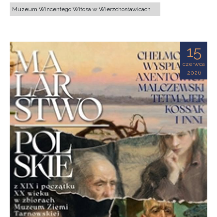
Muzeum Wincentego Witosa w Wierzchosławicach
15
czerwca
2026