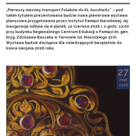
„Pierwszy masowy transport Polaków do KL Auschwitz” – pod
takim tytułem prezentowana będzie nowa plenerowa wystawa
planszowa przygotowana przez Instytut Pamięci Narodowej. Jej
inauguracja odbyła się w piątek, 12 czerwca 2026 r. o godz. 12:00
przy budynku Regionalnego Centrum Edukacji o Pamięci im. gen.
bryg. Zdzisława Baszaka w Tarnowie (ul. Mościckiego 27A).
Wystawa będzie dostępna dla zwiedzających bezpłatnie do
końca sierpnia 2026 roku.
27
maja
2026