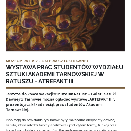
MUZEUM RATUSZ - GALERIA SZTUKI DAWNEJ
WYSTAWA PRAC STUDENTÓW WYDZIAŁU
SZTUKI AKADEMII TARNOWSKIEJ W
RATUSZU - ATREFAKT III
Jeszcze do końca wakacji w Muzeum Ratusz – Galerii Sztuki
Dawnej w Tarnowie można oglądać wystawę „ARTEFAKT III”,
prezentującą kilkadziesiąt prac studentów Akademii
Tarnowskiej.
Inspiracją do powstania rysunków były muzealne eksponaty dawnej
sztuki, które młodzi twórcy analizowali pod kątem formy, funkcji oraz
bogactwa zdobień i ornamentów. Prezentowane prace ukazują proces