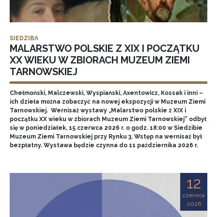
SIEDZIBA
MALARSTWO POLSKIE Z XIX I POCZĄTKU
XX WIEKU W ZBIORACH MUZEUM ZIEMI
TARNOWSKIEJ
Chełmoński, Malczewski, Wyspiański, Axentowicz, Kossak i inni –
ich dzieła można zobaczyć na nowej ekspozycji w Muzeum Ziemi
Tarnowskiej. Wernisaż wystawy „Malarstwo polskie z XIX i
początku XX wieku w zbiorach Muzeum Ziemi Tarnowskiej” odbył
się w poniedziałek, 15 czerwca 2026 r. o godz. 18:00 w Siedzibie
Muzeum Ziemi Tarnowskiej przy Rynku 3. Wstęp na wernisaż był
bezpłatny. Wystawa będzie czynna do 11 października 2026 r.
12
czerwca
2026