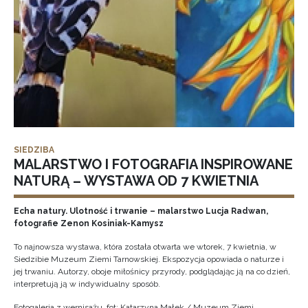
SIEDZIBA
MALARSTWO I FOTOGRAFIA INSPIROWANE
NATURĄ – WYSTAWA OD 7 KWIETNIA
Echa natury. Ulotność i trwanie – malarstwo Lucja Radwan,
fotografie Zenon Kosiniak-Kamysz
To najnowsza wystawa, która została otwarta we wtorek, 7 kwietnia, w
Siedzibie Muzeum Ziemi Tarnowskiej. Ekspozycja opowiada o naturze i
jej trwaniu. Autorzy, oboje miłośnicy przyrody, podglądając ją na co dzień,
interpretują ją w indywidualny sposób.
Fotogaleria z wernisażu, fot: Katarzyna Małek / Muzeum Ziemi