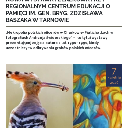
REGIONALNYM CENTRUM EDUKACJI O
PAMIĘCI IM. GEN. BRYG. ZDZISŁAWA
BASZAKA W TARNOWIE
„Nekropolia polskich oficerów w Charkowie-Piatichatkach w
fotografiach Andrzeja Świderskiego” – to tytuł wystawy
prezentującej zdjęcia autora z lat 1990–1991, kiedy
uczestniczył w odkrywaniu grobów polskich oficerów.
7
kwietnia
2026