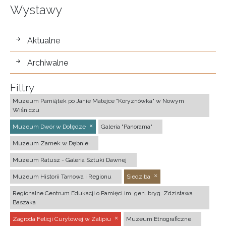
Wystawy
wystawy
Aktualne
Archiwalne
Filtry
Muzeum Pamiątek po Janie Matejce "Koryznówka" w Nowym
Wiśniczu
Muzeum Dwór w Dołędze
Galeria "Panorama"
Muzeum Zamek w Dębnie
Muzeum Ratusz - Galeria Sztuki Dawnej
Muzeum Historii Tarnowa i Regionu
Siedziba
Regionalne Centrum Edukacji o Pamięci im. gen. bryg. Zdzisława
Baszaka
Zagroda Felicji Curyłowej w Zalipiu
Muzeum Etnograficzne