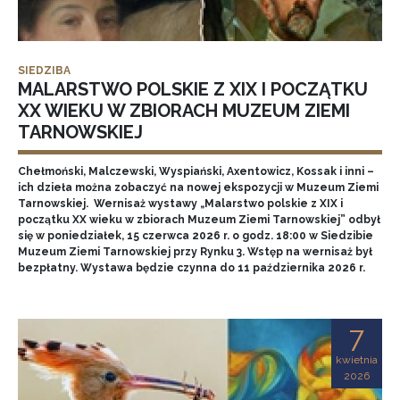
SIEDZIBA
MALARSTWO POLSKIE Z XIX I POCZĄTKU
XX WIEKU W ZBIORACH MUZEUM ZIEMI
TARNOWSKIEJ
Chełmoński, Malczewski, Wyspiański, Axentowicz, Kossak i inni –
ich dzieła można zobaczyć na nowej ekspozycji w Muzeum Ziemi
Tarnowskiej. Wernisaż wystawy „Malarstwo polskie z XIX i
początku XX wieku w zbiorach Muzeum Ziemi Tarnowskiej” odbył
się w poniedziałek, 15 czerwca 2026 r. o godz. 18:00 w Siedzibie
Muzeum Ziemi Tarnowskiej przy Rynku 3. Wstęp na wernisaż był
bezpłatny. Wystawa będzie czynna do 11 października 2026 r.
7
kwietnia
2026