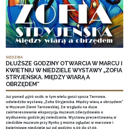
SIEDZIBA
DŁUŻSZE GODZINY OTWARCIA W MARCU I
KWIETNIU W NIEDZIELE WYSTAWY „ZOFIA
STRYJEŃSKA. MIĘDZY WIARĄ A
OBRZĘDEM”
Już ponad 4500 osób, w tym wielu gości spoza Tarnowa,
odwiedziło wystawę „Zofia Stryjeńska. Między wiarą a obrzędem”
w Muzeum Ziemi Tarnowskiej. Ze względu na duże
zainteresowanie ekspozycją muzeum zdecydowało o
wydłużeniu godzin jej zwiedzania. Wystawę prezentowaną w
siedzibie muzeum przy Rynku 3 można oglądać w marcowe i
kwietniowe niedziele już od godziny 9.00 do 17.00.