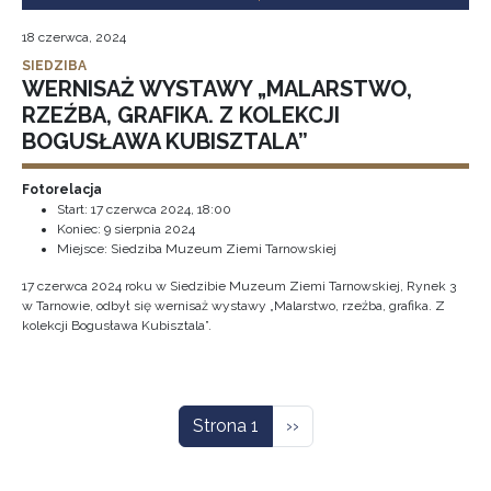
18 czerwca, 2024
SIEDZIBA
WERNISAŻ WYSTAWY „MALARSTWO,
RZEŹBA, GRAFIKA. Z KOLEKCJI
BOGUSŁAWA KUBISZTALA”
Fotorelacja
Start:
17 czerwca 2024, 18:00
Koniec:
9 sierpnia 2024
Miejsce: Siedziba Muzeum Ziemi Tarnowskiej
17 czerwca 2024 roku w Siedzibie Muzeum Ziemi Tarnowskiej, Rynek 3
w Tarnowie, odbył się wernisaż wystawy „Malarstwo, rzeźba, grafika. Z
kolekcji Bogusława Kubisztala”.
Stronicowanie
Następna strona
Strona 1
››