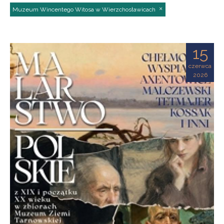
Muzeum Wincentego Witosa w Wierzchosławicach
15
czerwca
2026