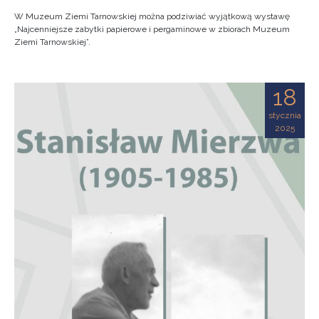
W Muzeum Ziemi Tarnowskiej można podziwiać wyjątkową wystawę
„Najcenniejsze zabytki papierowe i pergaminowe w zbiorach Muzeum
Ziemi Tarnowskiej”.
18
stycznia
2025