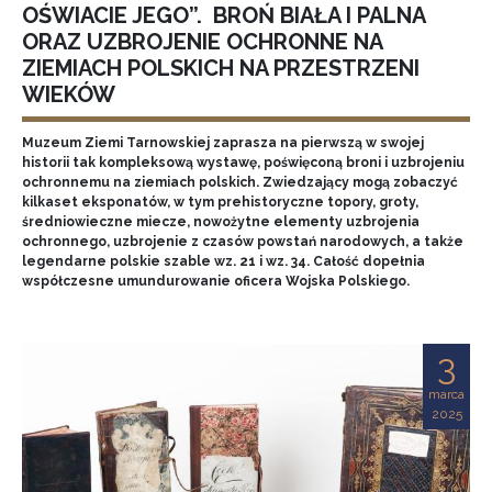
OŚWIACIE JEGO”. BROŃ BIAŁA I PALNA
ORAZ UZBROJENIE OCHRONNE NA
ZIEMIACH POLSKICH NA PRZESTRZENI
WIEKÓW
Muzeum Ziemi Tarnowskiej zaprasza na pierwszą w swojej
historii tak kompleksową wystawę, poświęconą broni i uzbrojeniu
ochronnemu na ziemiach polskich. Zwiedzający mogą zobaczyć
kilkaset eksponatów, w tym prehistoryczne topory, groty,
średniowieczne miecze, nowożytne elementy uzbrojenia
ochronnego, uzbrojenie z czasów powstań narodowych, a także
legendarne polskie szable wz. 21 i wz. 34. Całość dopełnia
współczesne umundurowanie oficera Wojska Polskiego.
3
marca
2025