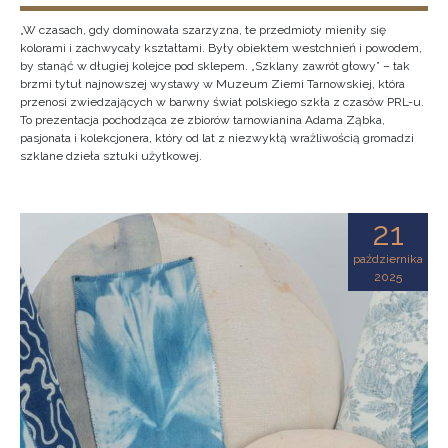
„W czasach, gdy dominowała szarzyzna, te przedmioty mieniły się
kolorami i zachwycały kształtami. Były obiektem westchnień i powodem,
by stanąć w długiej kolejce pod sklepem. „Szklany zawrót głowy” – tak
brzmi tytuł najnowszej wystawy w Muzeum Ziemi Tarnowskiej, która
przenosi zwiedzających w barwny świat polskiego szkła z czasów PRL-u.
To prezentacja pochodząca ze zbiorów tarnowianina Adama Ząbka,
pasjonata i kolekcjonera, który od lat z niezwykłą wrażliwością gromadzi
szklane dzieła sztuki użytkowej.
21
października
2025