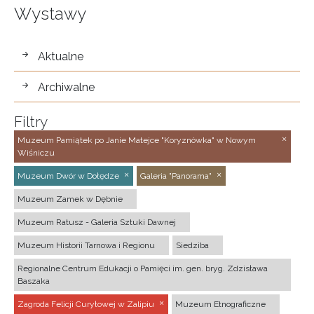
Wystawy
wystawy
Aktualne
Archiwalne
Filtry
Muzeum Pamiątek po Janie Matejce "Koryznówka" w Nowym
Wiśniczu
Muzeum Dwór w Dołędze
Galeria "Panorama"
Muzeum Zamek w Dębnie
Muzeum Ratusz - Galeria Sztuki Dawnej
Muzeum Historii Tarnowa i Regionu
Siedziba
Regionalne Centrum Edukacji o Pamięci im. gen. bryg. Zdzisława
Baszaka
Zagroda Felicji Curyłowej w Zalipiu
Muzeum Etnograficzne