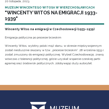
20 listopada, 2023
MUZEUM WINCENTEGO WITOSA W WIERZCHOSŁAWICACH
"WINCENTY WITOS NA EMIGRACJI 1933-
1939"
Wincenty Witos na emigracji w Czechosłowacji (1933–1939)
Emigracja polityczna po procesie brzeskim
Wincenty Witos, wybitny polski mąż stanu, w okresie międzywojennym
został niesłusznie skazany w tzw. „procesie brzeskim”. 28 września 1933 r.
został zmuszony do emigracji politycznej. Wybrał Czechosłowację, znaną
wówczas z tolerancji politycznej, gdzie uzyskał wsparcie czeskiej partii
agrarnej oraz środowisk politycznych, zdobywając duży autorytet.