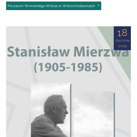
Muzeum Wincentego Witosa w Wierzchosławicach
18
stycznia
2025