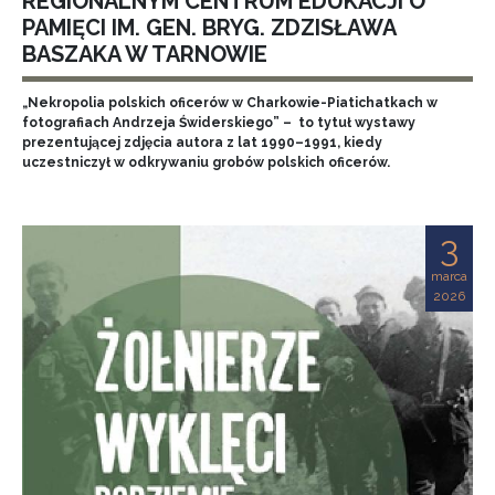
REGIONALNYM CENTRUM EDUKACJI O
PAMIĘCI IM. GEN. BRYG. ZDZISŁAWA
BASZAKA W TARNOWIE
„Nekropolia polskich oficerów w Charkowie-Piatichatkach w
fotografiach Andrzeja Świderskiego” – to tytuł wystawy
prezentującej zdjęcia autora z lat 1990–1991, kiedy
uczestniczył w odkrywaniu grobów polskich oficerów.
3
marca
2026