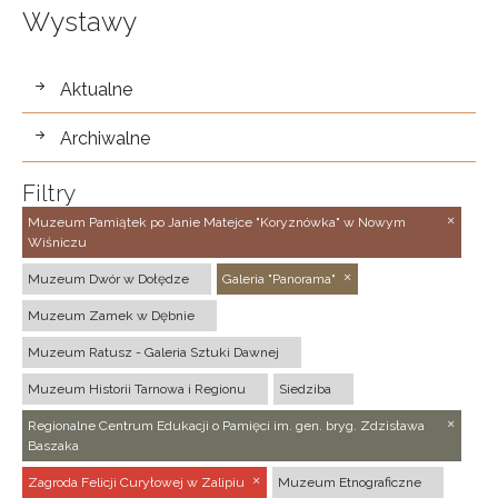
Wystawy
wystawy
Aktualne
Archiwalne
Filtry
Muzeum Pamiątek po Janie Matejce "Koryznówka" w Nowym
Wiśniczu
Muzeum Dwór w Dołędze
Galeria "Panorama"
Muzeum Zamek w Dębnie
Muzeum Ratusz - Galeria Sztuki Dawnej
Muzeum Historii Tarnowa i Regionu
Siedziba
Regionalne Centrum Edukacji o Pamięci im. gen. bryg. Zdzisława
Baszaka
Zagroda Felicji Curyłowej w Zalipiu
Muzeum Etnograficzne