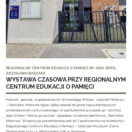
REGIONALNE CENTRUM EDUKACJI O PAMIĘCI IM. GEN. BRYG.
ZDZISŁAWA BASZAKA
WYSTAWA CZASOWA PRZY REGIONALNYM
CENTRUM EDUKACJI O PAMIĘCI
Prawnik, patriota, współpracownik Wincentego Witosa i „więzień Moskwy”
– Stanisław Mierzwa (1905–1985) należał do grona najwybitniejszych
przedstawicieli ruchu ludowego. 10 października przypada 40. rocznica
jego śmierci. Można go poznać, oglądając wystawę plenerową „Stanisław
Mierzwa”. Ekspozycja prezentowana jest od 7 października na dziedzińcu
Regionalnego Centrum Edukacji o Pamięci – Oddziale Muzeum Ziemi
Tarnowskiej przy ul. Mościckiego 27A w Tarnowie.