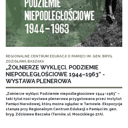
REGIONALNE CENTRUM EDUKACJI O PAMIĘCI IM. GEN. BRYG.
ZDZISŁAWA BASZAKA
„ŻOŁNIERZE WYKLĘCI. PODZIEMIE
NIEPODLEGŁOŚCIOWE 1944–1963” -
WYSTAWA PLENEROWA
„Żołnierze wyklęci. Podziemie niepodległościowe 1944–1963” –
taki tytuł nosi wystawa plenerowa przygotowana przez Instytut
Pamięci Narodowej, którą można oglądać w Tarnowie. Ekspozycja
stanęła przy Regionalnym Centrum Edukacji o Pamięci im. gen.
bryg. Zdzisława Baszaka (Tarnów, ul. Mościckiego 27A).