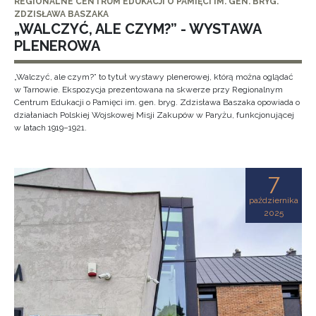
REGIONALNE CENTRUM EDUKACJI O PAMIĘCI IM. GEN. BRYG.
ZDZISŁAWA BASZAKA
„WALCZYĆ, ALE CZYM?” - WYSTAWA
PLENEROWA
„Walczyć, ale czym?” to tytuł wystawy plenerowej, którą można oglądać
w Tarnowie. Ekspozycja prezentowana na skwerze przy Regionalnym
Centrum Edukacji o Pamięci im. gen. bryg. Zdzisława Baszaka opowiada o
działaniach Polskiej Wojskowej Misji Zakupów w Paryżu, funkcjonującej
w latach 1919–1921.
7
października
2025