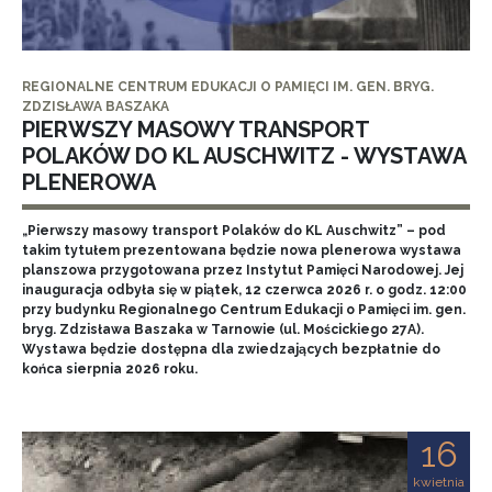
REGIONALNE CENTRUM EDUKACJI O PAMIĘCI IM. GEN. BRYG.
ZDZISŁAWA BASZAKA
PIERWSZY MASOWY TRANSPORT
POLAKÓW DO KL AUSCHWITZ - WYSTAWA
PLENEROWA
„Pierwszy masowy transport Polaków do KL Auschwitz” – pod
takim tytułem prezentowana będzie nowa plenerowa wystawa
planszowa przygotowana przez Instytut Pamięci Narodowej. Jej
inauguracja odbyła się w piątek, 12 czerwca 2026 r. o godz. 12:00
przy budynku Regionalnego Centrum Edukacji o Pamięci im. gen.
bryg. Zdzisława Baszaka w Tarnowie (ul. Mościckiego 27A).
Wystawa będzie dostępna dla zwiedzających bezpłatnie do
końca sierpnia 2026 roku.
16
kwietnia