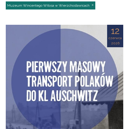
Muzeum Wincentego Witosa w Wierzchosławicach
12
czerwca
2026