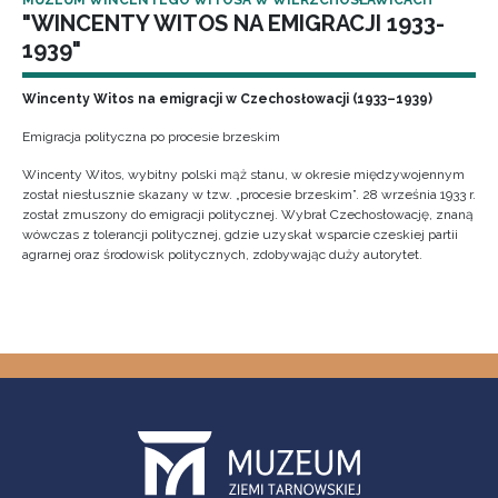
MUZEUM WINCENTEGO WITOSA W WIERZCHOSŁAWICACH
"WINCENTY WITOS NA EMIGRACJI 1933-
1939"
Wincenty Witos na emigracji w Czechosłowacji (1933–1939)
Emigracja polityczna po procesie brzeskim
Wincenty Witos, wybitny polski mąż stanu, w okresie międzywojennym
został niesłusznie skazany w tzw. „procesie brzeskim”. 28 września 1933 r.
został zmuszony do emigracji politycznej. Wybrał Czechosłowację, znaną
wówczas z tolerancji politycznej, gdzie uzyskał wsparcie czeskiej partii
agrarnej oraz środowisk politycznych, zdobywając duży autorytet.