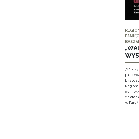
REGIO
PAMIĘC
BASZA
„WAL
WYS
„Walczy
plenero
Ekspozy
Regiona
gen. br
działan
w Paryżu