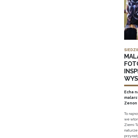
SIEDZI
MAL
FOT
INS
WYS
Echa na
malars
Zenon 
To najn
we wtor
Ziemi T
naturze 
przyrody