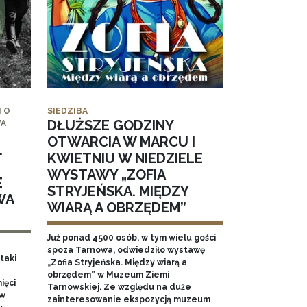
 O
SIEDZIBA
DŁUŻSZE GODZINY
WA
OTWARCIA W MARCU I
.
KWIETNIU W NIEDZIELE
WYSTAWY „ZOFIA
E
STRYJEŃSKA. MIĘDZY
WA
WIARĄ A OBRZĘDEM”
Już ponad 4500 osób, w tym wielu gości
spoza Tarnowa, odwiedziło wystawę
taki
„Zofia Stryjeńska. Między wiarą a
obrzędem” w Muzeum Ziemi
ięci
Tarnowskiej. Ze względu na duże
 w
zainteresowanie ekspozycją muzeum