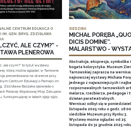
NALNE CENTRUM EDUKACJI O
SIEDZIBA
MICHAŁ PORĘBA „QU
I IM. GEN. BRYG. ZDZISŁAWA
KA
DICIS DOMINE”.
CZYĆ, ALE CZYM?” -
MALARSTWO - WYST
TAWA PLENEROWA
Abstrakcja, ekspresja, symbolika i
ć, ale czym?” to tytuł wystawy
bogata kolorystyka. Muzeum Zie
wej, którą można oglądać w Tarnowie.
Tarnowskiej zaprasza na wernisa
cja prezentowana na skwerze przy
najnowszej wystawy Michała Porę
lnym Centrum Edukacji o Pamięci im.
jednego z najważniejszych i najba
yg. Zdzisława Baszaka opowiada o
rozpoznawalnych tarnowskich art
iach Polskiej Wojskowej Misji Zakupów
malarza, rzeźbiarza, pedagoga i 
, funkcjonującej w latach 1919–1921.
działań parateatralnych.
Wernisaż odbył się w poniedziałe
listopada 2025 roku o godz. 18:0
siedzibie Muzeum przy Rynku 3.
Wystawę można oglądać od 25
listopada do 31 grudnia 2025 rok