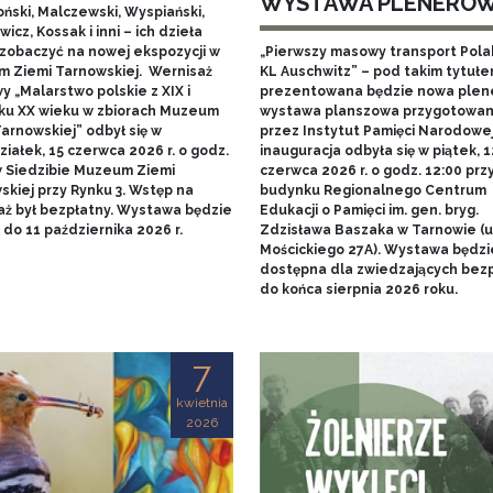
WYSTAWA PLENERO
ński, Malczewski, Wyspiański,
icz, Kossak i inni – ich dzieła
zobaczyć na nowej ekspozycji w
„Pierwszy masowy transport Pol
 Ziemi Tarnowskiej. Wernisaż
KL Auschwitz” – pod takim tytuł
 „Malarstwo polskie z XIX i
prezentowana będzie nowa ple
ku XX wieku w zbiorach Muzeum
wystawa planszowa przygotowa
arnowskiej” odbył się w
przez Instytut Pamięci Narodowej.
iałek, 15 czerwca 2026 r. o godz.
inauguracja odbyła się w piątek, 1
w Siedzibie Muzeum Ziemi
czerwca 2026 r. o godz. 12:00 prz
skiej przy Rynku 3. Wstęp na
budynku Regionalnego Centrum
aż był bezpłatny. Wystawa będzie
Edukacji o Pamięci im. gen. bryg.
do 11 października 2026 r.
Zdzisława Baszaka w Tarnowie (u
Mościckiego 27A). Wystawa będzi
dostępna dla zwiedzających bezp
do końca sierpnia 2026 roku.
7
kwietnia
2026