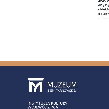
2025. A
artyst
obiekt
cieles
tożsam
Stron