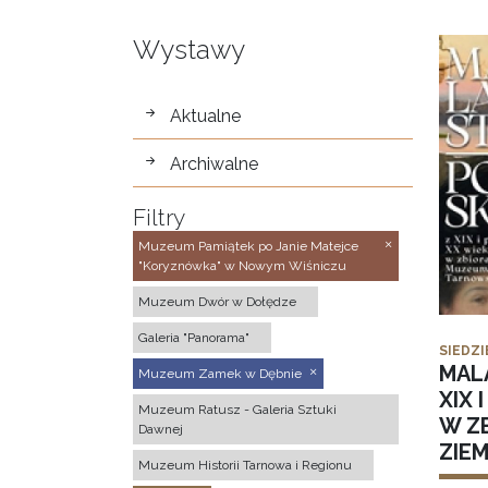
Wystawy
wystawy
Aktualne
Archiwalne
Filtry
Muzeum Pamiątek po Janie Matejce
"Koryznówka" w Nowym Wiśniczu
Muzeum Dwór w Dołędze
Galeria "Panorama"
SIEDZI
MAL
Muzeum Zamek w Dębnie
XIX 
Muzeum Ratusz - Galeria Sztuki
W Z
Dawnej
ZIE
Muzeum Historii Tarnowa i Regionu