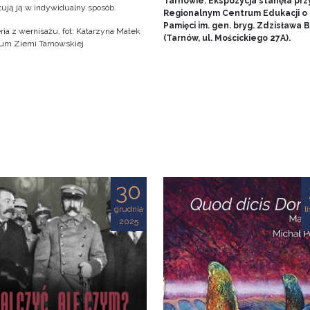
Tarnowie. Ekspozycja stanęła prz
tują ją w indywidualny sposób.
Regionalnym Centrum Edukacji o
Pamięci im. gen. bryg. Zdzisława
ria z wernisażu, fot: Katarzyna Małek
(Tarnów, ul. Mościckiego 27A).
m Ziemi Tarnowskiej
30
grudnia
l
2025