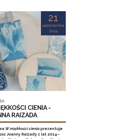
21
października
2025
BA
ĘKKOŚCI CIENIA -
NNA RAIZADA
wa
W miękkości cienia
prezentuje
ość Joanny Raizady z lat 2014–