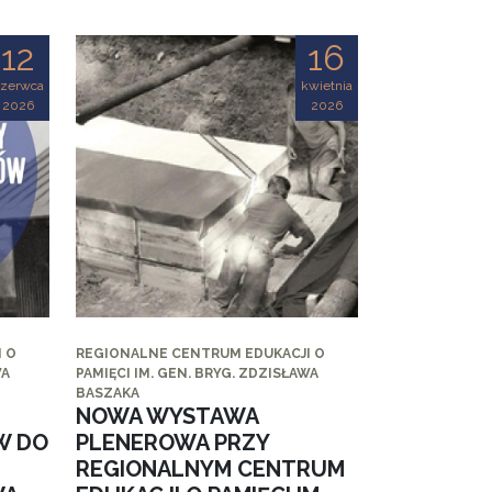
12
16
czerwca
kwietnia
2026
2026
 O
REGIONALNE CENTRUM EDUKACJI O
WA
PAMIĘCI IM. GEN. BRYG. ZDZISŁAWA
BASZAKA
NOWA WYSTAWA
W DO
PLENEROWA PRZY
REGIONALNYM CENTRUM