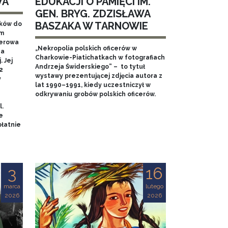
WA
EDUKACJI O PAMIĘCI IM.
GEN. BRYG. ZDZISŁAWA
BASZAKA W TARNOWIE
aków do
em
nerowa
„Nekropolia polskich oficerów w
na
Charkowie-Piatichatkach w fotografiach
 Jej
Andrzeja Świderskiego” – to tytuł
2
wystawy prezentującej zdjęcia autora z
y
lat 1990–1991, kiedy uczestniczył w
odkrywaniu grobów polskich oficerów.
l.
e
łatnie
3
16
marca
lutego
2026
2026