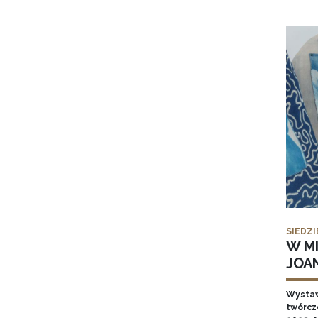
SIEDZI
W MI
JOA
Wysta
twórcz