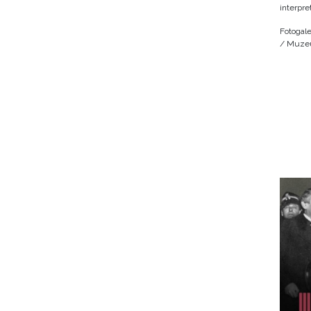
interpre
Fotogale
/ Muzeu