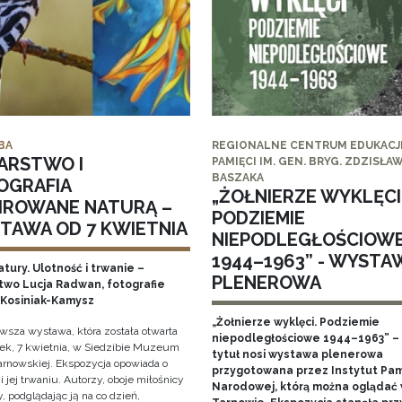
BA
REGIONALNE CENTRUM EDUKACJI
ARSTWO I
PAMIĘCI IM. GEN. BRYG. ZDZISŁA
BASZAKA
OGRAFIA
„ŻOŁNIERZE WYKLĘCI
PIROWANE NATURĄ –
PODZIEMIE
TAWA OD 7 KWIETNIA
NIEPODLEGŁOŚCIOW
1944–1963” - WYSTA
tury. Ulotność i trwanie –
PLENEROWA
two Lucja Radwan, fotografie
Kosiniak-Kamysz
„Żołnierze wyklęci. Podziemie
owsza wystawa, która została otwarta
niepodległościowe 1944–1963” – 
ek, 7 kwietnia, w Siedzibie Muzeum
tytuł nosi wystawa plenerowa
arnowskiej. Ekspozycja opowiada o
przygotowana przez Instytut Pam
i jej trwaniu. Autorzy, oboje miłośnicy
Narodowej, którą można oglądać
, podglądając ją na co dzień,