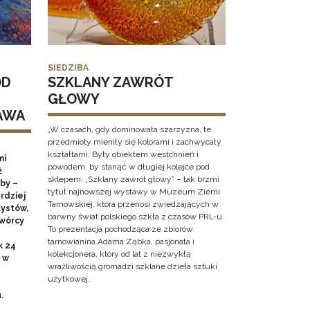
SIEDZIBA
OD
SZKLANY ZAWRÓT
GŁOWY
AWA
„W czasach, gdy dominowała szarzyzna, te
przedmioty mieniły się kolorami i zachwycały
kształtami. Były obiektem westchnień i
mi
powodem, by stanąć w długiej kolejce pod
ż
sklepem. „Szklany zawrót głowy” – tak brzmi
by –
tytuł najnowszej wystawy w Muzeum Ziemi
rdziej
Tarnowskiej, która przenosi zwiedzających w
ystów,
barwny świat polskiego szkła z czasów PRL-u.
twórcy
To prezentacja pochodząca ze zbiorów
tarnowianina Adama Ząbka, pasjonata i
k 24
kolekcjonera, który od lat z niezwykłą
0 w
wrażliwością gromadzi szklane dzieła sztuki
użytkowej.
u.