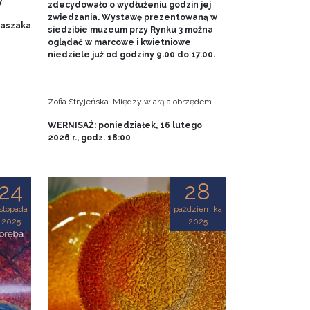
y
zdecydowało o wydłużeniu godzin jej
zwiedzania. Wystawę prezentowaną w
 Baszaka
siedzibie muzeum przy Rynku 3 można
oglądać w marcowe i kwietniowe
niedziele już od godziny 9.00 do 17.00.
Zofia Stryjeńska. Między wiarą a obrzędem
WERNISAŻ: poniedziałek, 16 lutego
2026 r., godz. 18:00
24
28
istopada
października
2025
2025