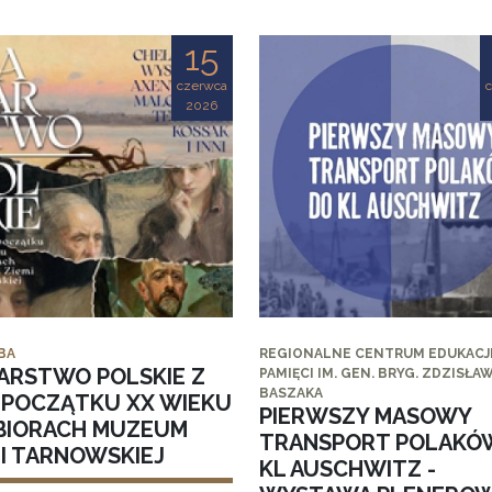
15
czerwca
2026
BA
REGIONALNE CENTRUM EDUKACJI
ARSTWO POLSKIE Z
PAMIĘCI IM. GEN. BRYG. ZDZISŁA
BASZAKA
I POCZĄTKU XX WIEKU
PIERWSZY MASOWY
BIORACH MUZEUM
TRANSPORT POLAKÓ
MI TARNOWSKIEJ
KL AUSCHWITZ -