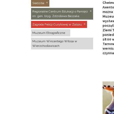
Chełmo
Siedziba
Axentow
Regionalne Centrum Edukacji o Pamięci
można 
im. gen. bryg. Zdzisława Baszaka
Muzeum
wystawy
Zagroda Felicji Curyłowej w Zalipiu
począt
Ziemi T
Muzeum Etnograficzne
poniedz
18:00 
Muzeum Wincentego Witosa w
Tarnow
Wierzchosławicach
wernis
czynna 