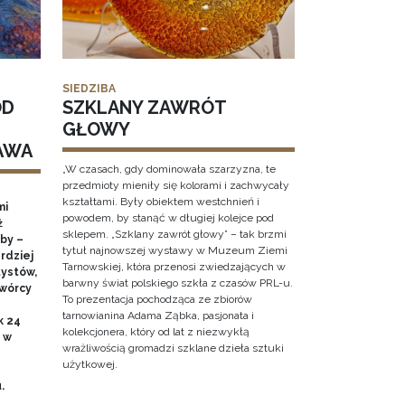
SIEDZIBA
OD
SZKLANY ZAWRÓT
GŁOWY
AWA
„W czasach, gdy dominowała szarzyzna, te
przedmioty mieniły się kolorami i zachwycały
kształtami. Były obiektem westchnień i
mi
powodem, by stanąć w długiej kolejce pod
ż
sklepem. „Szklany zawrót głowy” – tak brzmi
by –
tytuł najnowszej wystawy w Muzeum Ziemi
rdziej
Tarnowskiej, która przenosi zwiedzających w
ystów,
barwny świat polskiego szkła z czasów PRL-u.
twórcy
To prezentacja pochodząca ze zbiorów
tarnowianina Adama Ząbka, pasjonata i
k 24
kolekcjonera, który od lat z niezwykłą
0 w
wrażliwością gromadzi szklane dzieła sztuki
użytkowej.
u.