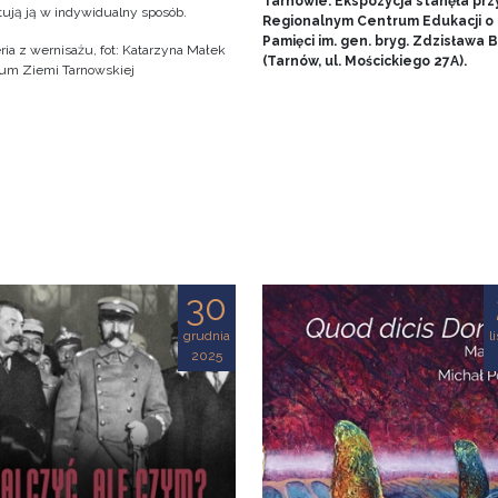
Tarnowie. Ekspozycja stanęła prz
tują ją w indywidualny sposób.
Regionalnym Centrum Edukacji o
Pamięci im. gen. bryg. Zdzisława
ria z wernisażu, fot: Katarzyna Małek
(Tarnów, ul. Mościckiego 27A).
m Ziemi Tarnowskiej
30
grudnia
l
2025