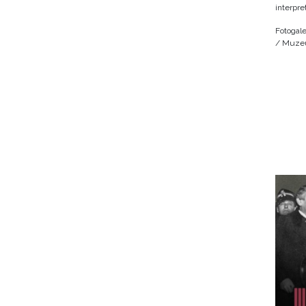
interpre
Fotogale
/ Muzeu