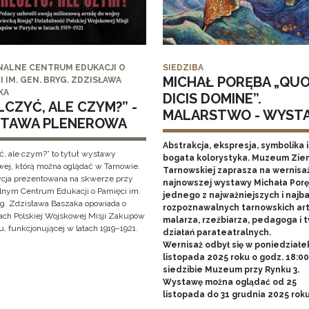
NALNE CENTRUM EDUKACJI O
SIEDZIBA
MICHAŁ PORĘBA „QU
I IM. GEN. BRYG. ZDZISŁAWA
KA
DICIS DOMINE”.
CZYĆ, ALE CZYM?” -
MALARSTWO - WYST
TAWA PLENEROWA
Abstrakcja, ekspresja, symbolika i
ć, ale czym?” to tytuł wystawy
bogata kolorystyka. Muzeum Zie
wej, którą można oglądać w Tarnowie.
Tarnowskiej zaprasza na wernisa
cja prezentowana na skwerze przy
najnowszej wystawy Michała Porę
lnym Centrum Edukacji o Pamięci im.
jednego z najważniejszych i najba
yg. Zdzisława Baszaka opowiada o
rozpoznawalnych tarnowskich art
iach Polskiej Wojskowej Misji Zakupów
malarza, rzeźbiarza, pedagoga i 
, funkcjonującej w latach 1919–1921.
działań parateatralnych.
Wernisaż odbył się w poniedziałe
listopada 2025 roku o godz. 18:0
siedzibie Muzeum przy Rynku 3.
Wystawę można oglądać od 25
listopada do 31 grudnia 2025 rok