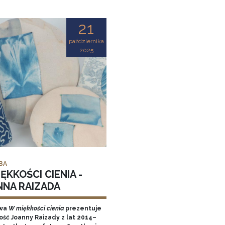
21
października
2025
BA
ĘKKOŚCI CIENIA -
NNA RAIZADA
wa
W miękkości cienia
prezentuje
ość Joanny Raizady z lat 2014–