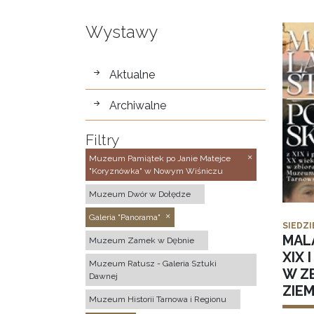
Wystawy
wystawy
Aktualne
Archiwalne
Filtry
Muzeum Pamiątek po Janie Matejce
"Koryznówka" w Nowym Wiśniczu
Muzeum Dwór w Dołędze
Galeria "Panorama"
SIEDZI
MAL
Muzeum Zamek w Dębnie
XIX 
Muzeum Ratusz - Galeria Sztuki
W Z
Dawnej
ZIE
Muzeum Historii Tarnowa i Regionu