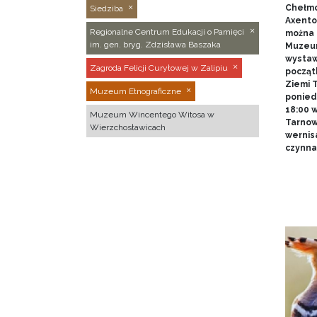
Chełmo
Siedziba
Axentow
Regionalne Centrum Edukacji o Pamięci
można 
im. gen. bryg. Zdzisława Baszaka
Muzeum
wystawy
Zagroda Felicji Curyłowej w Zalipiu
począt
Ziemi T
Muzeum Etnograficzne
poniedz
18:00 
Muzeum Wincentego Witosa w
Tarnow
Wierzchosławicach
wernis
czynna 