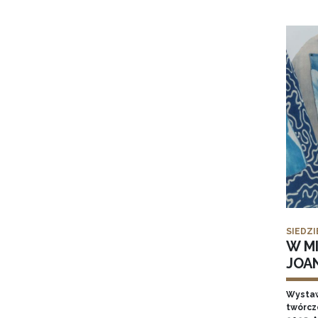
SIEDZI
W MI
JOA
Wysta
twórcz