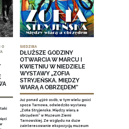
 O
SIEDZIBA
DŁUŻSZE GODZINY
WA
OTWARCIA W MARCU I
.
KWIETNIU W NIEDZIELE
WYSTAWY „ZOFIA
E
STRYJEŃSKA. MIĘDZY
WA
WIARĄ A OBRZĘDEM”
Już ponad 4500 osób, w tym wielu gości
spoza Tarnowa, odwiedziło wystawę
taki
„Zofia Stryjeńska. Między wiarą a
obrzędem” w Muzeum Ziemi
ięci
Tarnowskiej. Ze względu na duże
 w
zainteresowanie ekspozycją muzeum