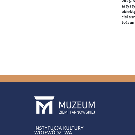
2025. A
artyst
obiekt
cieles
tożsam
Stron