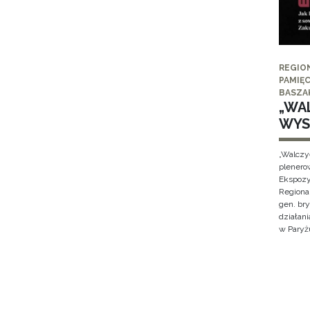
REGIO
PAMIĘC
BASZA
„WAL
WYS
„Walczy
plenero
Ekspozy
Regiona
gen. br
działan
w Paryżu