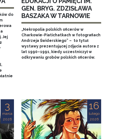
WA
EDUKACJI O PAMIĘCI IM.
GEN. BRYG. ZDZISŁAWA
BASZAKA W TARNOWIE
aków do
em
nerowa
„Nekropolia polskich oficerów w
na
Charkowie-Piatichatkach w fotografiach
 Jej
Andrzeja Świderskiego” – to tytuł
2
wystawy prezentującej zdjęcia autora z
y
lat 1990–1991, kiedy uczestniczył w
odkrywaniu grobów polskich oficerów.
l.
e
łatnie
3
16
marca
lutego
2026
2026