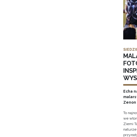
SIEDZI
MAL
FOT
INS
WYS
Echa na
malars
Zenon 
To najn
we wtor
Ziemi T
naturze 
przyrody