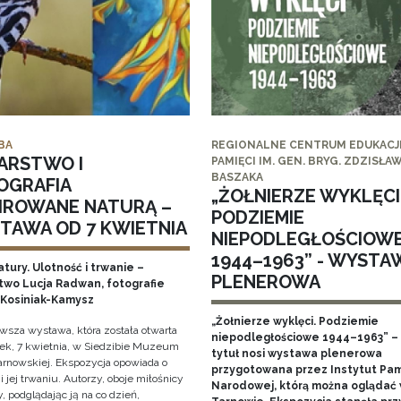
BA
REGIONALNE CENTRUM EDUKACJI
ARSTWO I
PAMIĘCI IM. GEN. BRYG. ZDZISŁA
BASZAKA
OGRAFIA
„ŻOŁNIERZE WYKLĘCI
PIROWANE NATURĄ –
PODZIEMIE
TAWA OD 7 KWIETNIA
NIEPODLEGŁOŚCIOW
1944–1963” - WYSTA
tury. Ulotność i trwanie –
PLENEROWA
two Lucja Radwan, fotografie
Kosiniak-Kamysz
„Żołnierze wyklęci. Podziemie
owsza wystawa, która została otwarta
niepodległościowe 1944–1963” – 
ek, 7 kwietnia, w Siedzibie Muzeum
tytuł nosi wystawa plenerowa
arnowskiej. Ekspozycja opowiada o
przygotowana przez Instytut Pam
i jej trwaniu. Autorzy, oboje miłośnicy
Narodowej, którą można oglądać
, podglądając ją na co dzień,