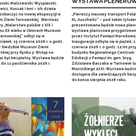
WYSTAWA PLENERO
ński, Malczewski, Wyspiański,
icz, Kossak i inni – ich dzieła
zobaczyć na nowej ekspozycji w
„Pierwszy masowy transport Pol
 Ziemi Tarnowskiej. Wernisaż
KL Auschwitz” – pod takim tytuł
 „Malarstwo polskie z XIX i
prezentowana będzie nowa ple
ku XX wieku w zbiorach Muzeum
wystawa planszowa przygotowa
arnowskiej” odbył się w
przez Instytut Pamięci Narodowej.
iałek, 15 czerwca 2026 r. o godz.
inauguracja odbyła się w piątek, 1
w Siedzibie Muzeum Ziemi
czerwca 2026 r. o godz. 12:00 prz
skiej przy Rynku 3. Wstęp na
budynku Regionalnego Centrum
aż był bezpłatny. Wystawa będzie
Edukacji o Pamięci im. gen. bryg.
do 11 października 2026 r.
Zdzisława Baszaka w Tarnowie (u
Mościckiego 27A). Wystawa będzi
dostępna dla zwiedzających bezp
do końca sierpnia 2026 roku.
7
kwietnia
2026