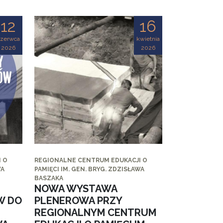
12
16
czerwca
kwietnia
2026
2026
 O
REGIONALNE CENTRUM EDUKACJI O
WA
PAMIĘCI IM. GEN. BRYG. ZDZISŁAWA
BASZAKA
NOWA WYSTAWA
W DO
PLENEROWA PRZY
REGIONALNYM CENTRUM