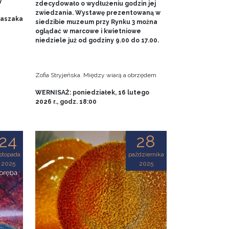
y
zdecydowało o wydłużeniu godzin jej
zwiedzania. Wystawę prezentowaną w
 Baszaka
siedzibie muzeum przy Rynku 3 można
oglądać w marcowe i kwietniowe
niedziele już od godziny 9.00 do 17.00.
Zofia Stryjeńska. Między wiarą a obrzędem
WERNISAŻ: poniedziałek, 16 lutego
2026 r., godz. 18:00
24
28
istopada
października
2025
2025