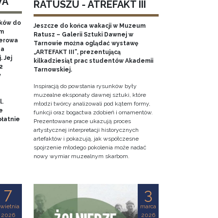
WA
RATUSZU - ATREFAKT III
aków do
Jeszcze do końca wakacji w Muzeum
em
Ratusz – Galerii Sztuki Dawnej w
nerowa
Tarnowie można oglądać wystawę
na
„ARTEFAKT III”, prezentującą
 Jej
kilkadziesiąt prac studentów Akademii
2
Tarnowskiej.
y
Inspiracją do powstania rysunków były
muzealne eksponaty dawnej sztuki, które
l.
młodzi twórcy analizowali pod kątem formy,
e
funkcji oraz bogactwa zdobień i ornamentów.
łatnie
Prezentowane prace ukazują proces
artystycznej interpretacji historycznych
artefaktów i pokazują, jak współczesne
spojrzenie młodego pokolenia może nadać
nowy wymiar muzealnym skarbom.
7
3
wietnia
marca
2026
2026