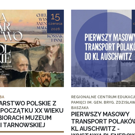
15
czerwca
2026
BA
REGIONALNE CENTRUM EDUKACJI
ARSTWO POLSKIE Z
PAMIĘCI IM. GEN. BRYG. ZDZISŁA
BASZAKA
I POCZĄTKU XX WIEKU
PIERWSZY MASOWY
BIORACH MUZEUM
TRANSPORT POLAKÓ
MI TARNOWSKIEJ
KL AUSCHWITZ -