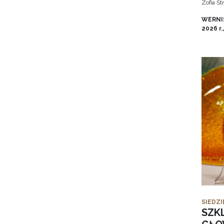
Zofia S
WERNIS
2026 r.
SIEDZI
SZK