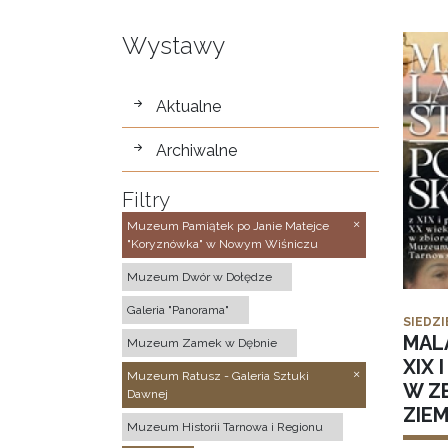
Wystawy
wystawy
Aktualne
Archiwalne
Filtry
Muzeum Pamiątek po Janie Matejce
"Koryznówka" w Nowym Wiśniczu
Muzeum Dwór w Dołędze
Galeria "Panorama"
SIEDZI
MAL
Muzeum Zamek w Dębnie
XIX 
Muzeum Ratusz - Galeria Sztuki
W Z
Dawnej
ZIE
Muzeum Historii Tarnowa i Regionu