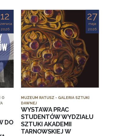
12
27
czerwca
maja
2026
2026
 O
MUZEUM RATUSZ - GALERIA SZTUKI
WA
DAWNEJ
WYSTAWA PRAC
STUDENTÓW WYDZIAŁU
W DO
SZTUKI AKADEMII
TARNOWSKIEJ W