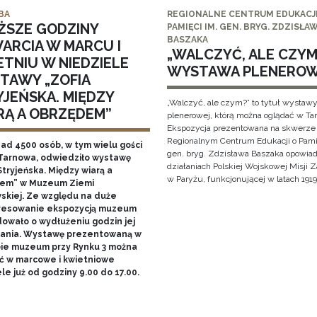
BA
REGIONALNE CENTRUM EDUKACJI
ŻSZE GODZINY
PAMIĘCI IM. GEN. BRYG. ZDZISŁA
BASZAKA
ARCIA W MARCU I
„WALCZYĆ, ALE CZYM?
ETNIU W NIEDZIELE
WYSTAWA PLENERO
TAWY „ZOFIA
YJEŃSKA. MIĘDZY
„Walczyć, ale czym?” to tytuł wystaw
RĄ A OBRZĘDEM”
plenerowej, którą można oglądać w Ta
Ekspozycja prezentowana na skwerze
Regionalnym Centrum Edukacji o Pami
nad 4500 osób, w tym wielu gości
gen. bryg. Zdzisława Baszaka opowiad
Tarnowa, odwiedziło wystawę
działaniach Polskiej Wojskowej Misji
Stryjeńska. Między wiarą a
w Paryżu, funkcjonującej w latach 1919
em” w Muzeum Ziemi
skiej. Ze względu na duże
resowanie ekspozycją muzeum
owało o wydłużeniu godzin jej
ania. Wystawę prezentowaną w
bie muzeum przy Rynku 3 można
ć w marcowe i kwietniowe
le już od godziny 9.00 do 17.00.