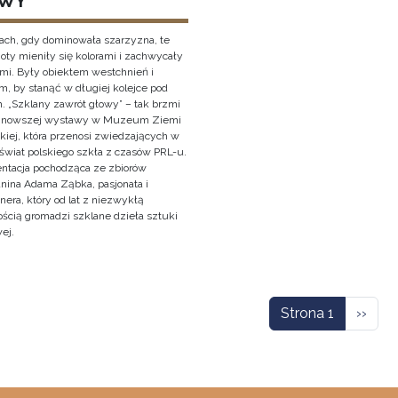
WY
ach, gdy dominowała szarzyzna, te
oty mieniły się kolorami i zachwycały
ami. Były obiektem westchnień i
, by stanąć w długiej kolejce pod
. „Szklany zawrót głowy” – tak brzmi
ajnowszej wystawy w Muzeum Ziemi
kiej, która przenosi zwiedzających w
świat polskiego szkła z czasów PRL-u.
entacja pochodząca ze zbiorów
anina Adama Ząbka, pasjonata i
nera, który od lat z niezwykłą
ością gromadzi szklane dzieła sztuki
ej.
icowanie
Nastę
Strona 1
››