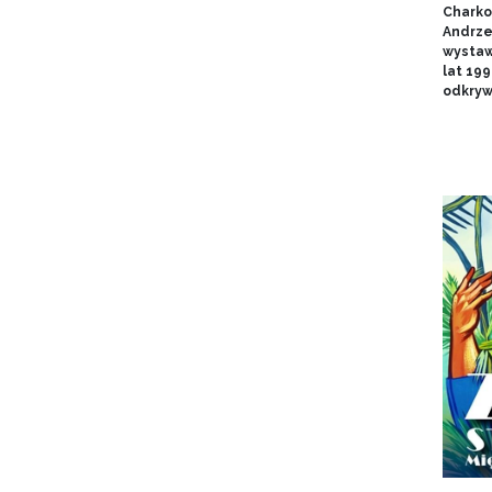
Charko
Andrze
wystaw
lat 19
odkryw