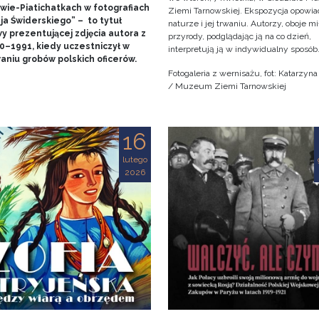
wie-Piatichatkach w fotografiach
Ziemi Tarnowskiej. Ekspozycja opowia
ja Świderskiego” – to tytuł
naturze i jej trwaniu. Autorzy, oboje m
y prezentującej zdjęcia autora z
przyrody, podglądając ją na co dzień,
90–1991, kiedy uczestniczył w
interpretują ją w indywidualny sposób
aniu grobów polskich oficerów.
Fotogaleria z wernisażu, fot: Katarzyn
/ Muzeum Ziemi Tarnowskiej
16
lutego
2026