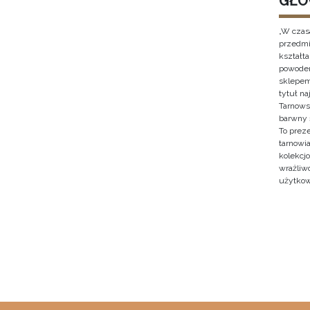
GŁO
„W czas
przedmi
kształt
powodem
sklepem
tytuł n
Tarnows
barwny 
To prez
tarnowi
kolekcjo
wrażliw
użytkow
Stron