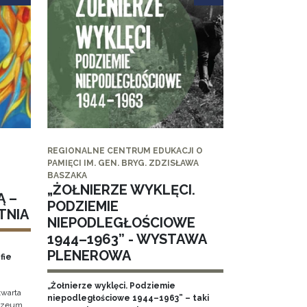
REGIONALNE CENTRUM EDUKACJI O
PAMIĘCI IM. GEN. BRYG. ZDZISŁAWA
BASZAKA
„ŻOŁNIERZE WYKLĘCI.
Ą –
PODZIEMIE
TNIA
NIEPODLEGŁOŚCIOWE
1944–1963” - WYSTAWA
PLENEROWA
fie
„Żołnierze wyklęci. Podziemie
twarta
niepodległościowe 1944–1963” – taki
Muzeum