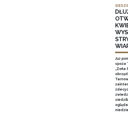
SIEDZI
DŁU
OTW
KWI
WYS
STR
WIA
Już po
spoza 
„Zofia 
obrzęd
Tarnow
zainte
zdecyd
zwiedz
siedzi
ogląda
niedzie