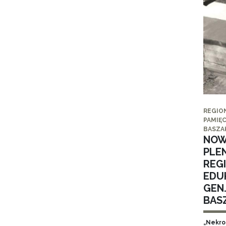
REGIO
PAMIĘC
BASZA
NOW
PLE
REG
EDUK
GEN
BAS
„Nekro