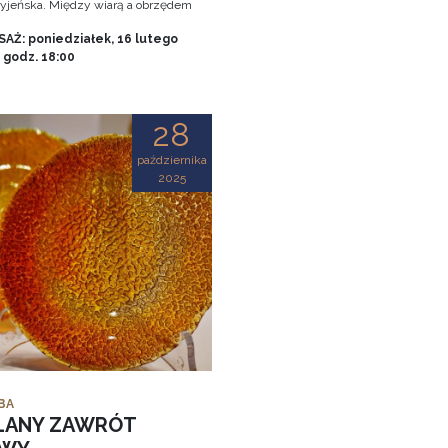
tryjeńska. Między wiarą a obrzędem
AŻ: poniedziałek, 16 lutego
, godz. 18:00
28
października
2025
BA
LANY ZAWRÓT