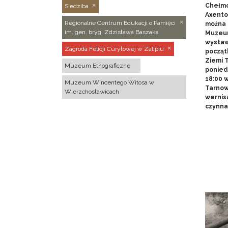
Chełmo
Siedziba
Axentow
Regionalne Centrum Edukacji o Pamięci
można 
im. gen. bryg. Zdzisława Baszaka
Muzeum
wystawy
Zagroda Felicji Curyłowej w Zalipiu
począt
Ziemi T
Muzeum Etnograficzne
poniedz
18:00 
Muzeum Wincentego Witosa w
Tarnow
Wierzchosławicach
wernis
czynna 