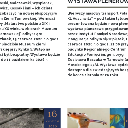
WYSTAWA PLENERO
ński, Malczewski, Wyspiański,
icz, Kossak i inni – ich dzieła
zobaczyć na nowej ekspozycji w
„Pierwszy masowy transport Pol
 Ziemi Tarnowskiej. Wernisaż
KL Auschwitz” – pod takim tytuł
 „Malarstwo polskie z XIX i
prezentowana będzie nowa ple
ku XX wieku w zbiorach Muzeum
wystawa planszowa przygotowa
arnowskiej” odbył się w
przez Instytut Pamięci Narodowej.
iałek, 15 czerwca 2026 r. o godz.
inauguracja odbyła się w piątek, 1
w Siedzibie Muzeum Ziemi
czerwca 2026 r. o godz. 12:00 prz
skiej przy Rynku 3. Wstęp na
budynku Regionalnego Centrum
aż był bezpłatny. Wystawa będzie
Edukacji o Pamięci im. gen. bryg.
do 11 października 2026 r.
Zdzisława Baszaka w Tarnowie (u
Mościckiego 27A). Wystawa będzi
dostępna dla zwiedzających bezp
do końca sierpnia 2026 roku.
16
kwietnia
k
2026