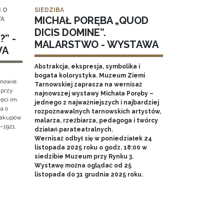
 O
SIEDZIBA
MICHAŁ PORĘBA „QUOD
WA
DICIS DOMINE”.
” -
MALARSTWO - WYSTAWA
WA
Abstrakcja, ekspresja, symbolika i
y
bogata kolorystyka. Muzeum Ziemi
rnowie.
Tarnowskiej zaprasza na wernisaż
 przy
najnowszej wystawy Michała Poręby –
ęci im.
jednego z najważniejszych i najbardziej
a o
rozpoznawalnych tarnowskich artystów,
 Zakupów
malarza, rzeźbiarza, pedagoga i twórcy
–1921.
działań parateatralnych.
Wernisaż odbył się w poniedziałek 24
listopada 2025 roku o godz. 18:00 w
siedzibie Muzeum przy Rynku 3.
Wystawę można oglądać od 25
listopada do 31 grudnia 2025 roku.