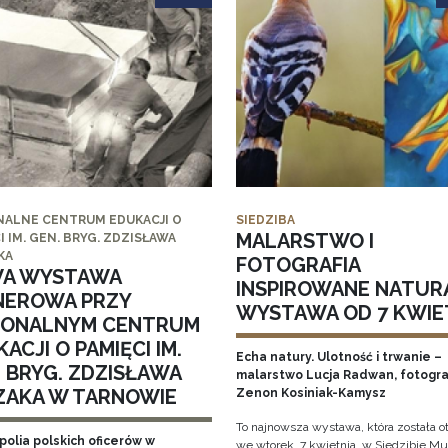
NALNE CENTRUM EDUKACJI O
SIEDZIBA
MALARSTWO I
I IM. GEN. BRYG. ZDZISŁAWA
KA
FOTOGRAFIA
A WYSTAWA
INSPIROWANE NATUR
NEROWA PRZY
WYSTAWA OD 7 KWIE
IONALNYM CENTRUM
ACJI O PAMIĘCI IM.
Echa natury. Ulotność i trwanie –
. BRYG. ZDZISŁAWA
malarstwo Lucja Radwan, fotogra
ZAKA W TARNOWIE
Zenon Kosiniak-Kamysz
To najnowsza wystawa, która została o
polia polskich oficerów w
we wtorek, 7 kwietnia, w Siedzibie 