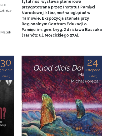
tytuł nosi wystawa plenerowa
da o
przygotowana przez Instytut Pamięci
iłośnicy
Narodowej, którą można oglądać w
Tarnowie. Ekspozycja stanęła przy
.
Regionalnym Centrum Edukacji o
Pamięci im. gen. bryg. Zdzisława Baszaka
a Małek
(Tarnów, ul. Mościckiego 27A).
30
24
grudnia
listopada
2025
2025