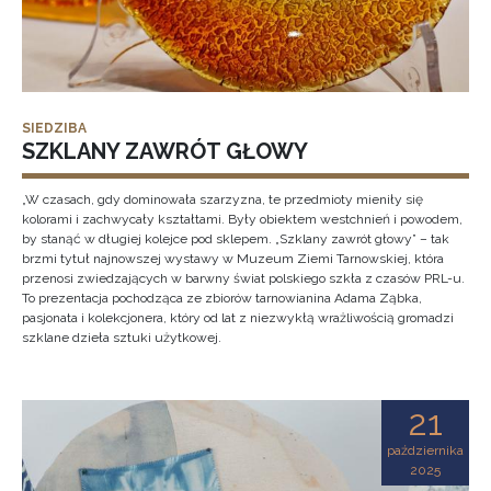
SIEDZIBA
SZKLANY ZAWRÓT GŁOWY
„W czasach, gdy dominowała szarzyzna, te przedmioty mieniły się
kolorami i zachwycały kształtami. Były obiektem westchnień i powodem,
by stanąć w długiej kolejce pod sklepem. „Szklany zawrót głowy” – tak
brzmi tytuł najnowszej wystawy w Muzeum Ziemi Tarnowskiej, która
przenosi zwiedzających w barwny świat polskiego szkła z czasów PRL-u.
To prezentacja pochodząca ze zbiorów tarnowianina Adama Ząbka,
pasjonata i kolekcjonera, który od lat z niezwykłą wrażliwością gromadzi
szklane dzieła sztuki użytkowej.
21
października
2025