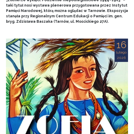
„Żołnierze wyklęci. Podziemie niepodległościowe 1944–1963” –
taki tytuł nosi wystawa plenerowa przygotowana przez Instytut
Pamięci Narodowej, którą można oglądać w Tarnowie. Ekspozycja
stanęła przy Regionalnym Centrum Edukacji o Pamięci im. gen.
bryg. Zdzisława Baszaka (Tarnów, ul. Mościckiego 27A).
16
lutego
2026