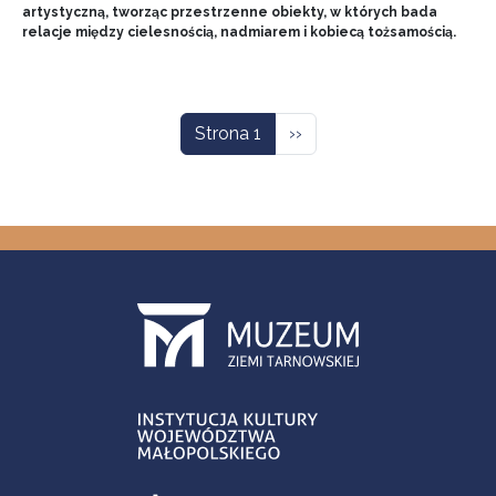
artystyczną, tworząc przestrzenne obiekty, w których bada
relacje między cielesnością, nadmiarem i kobiecą tożsamością.
Stronicowanie
Następna strona
Strona 1
››