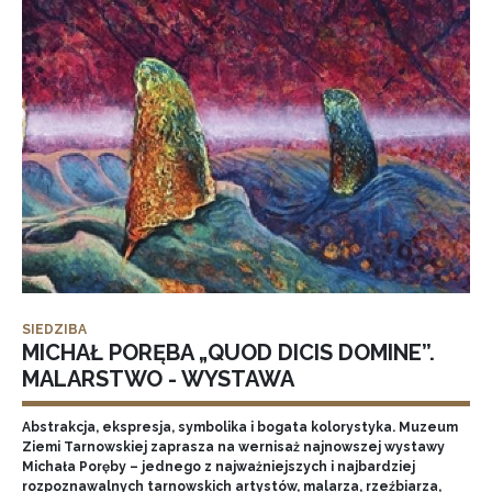
SIEDZIBA
MICHAŁ PORĘBA „QUOD DICIS DOMINE”.
MALARSTWO - WYSTAWA
Abstrakcja, ekspresja, symbolika i bogata kolorystyka. Muzeum
Ziemi Tarnowskiej zaprasza na wernisaż najnowszej wystawy
Michała Poręby – jednego z najważniejszych i najbardziej
rozpoznawalnych tarnowskich artystów, malarza, rzeźbiarza,