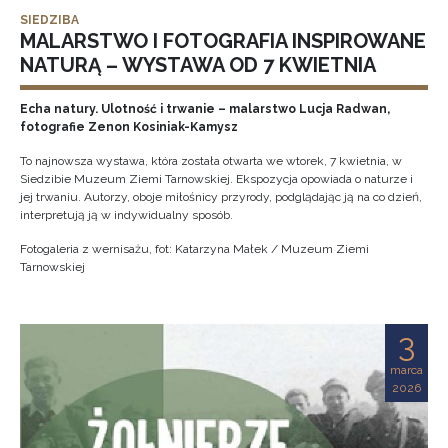
SIEDZIBA
MALARSTWO I FOTOGRAFIA INSPIROWANE
NATURĄ – WYSTAWA OD 7 KWIETNIA
Echa natury. Ulotność i trwanie – malarstwo Lucja Radwan,
fotografie Zenon Kosiniak-Kamysz
To najnowsza wystawa, która została otwarta we wtorek, 7 kwietnia, w
Siedzibie Muzeum Ziemi Tarnowskiej. Ekspozycja opowiada o naturze i
jej trwaniu. Autorzy, oboje miłośnicy przyrody, podglądając ją na co dzień,
interpretują ją w indywidualny sposób.
Fotogaleria z wernisażu, fot: Katarzyna Małek / Muzeum Ziemi
Tarnowskiej
3
marca
2026