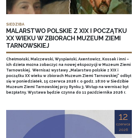
SIEDZIBA
MALARSTWO POLSKIE Z XIX I POCZĄTKU
XX WIEKU W ZBIORACH MUZEUM ZIEMI
TARNOWSKIEJ
Chełmoński, Malczewski, Wyspiański, Axentowicz, Kossak i inni –
ich dzieła można zobaczyć na nowej ekspozycji w Muzeum Ziemi
Tarnowskiej. Wernisaż wystawy „Malarstwo polskie z XIX i
początku XX wieku w zbiorach Muzeum Ziemi Tarnowskiej” odbył
się w poniedziałek, 15 czerwca 2026 r. o godz. 18:00 w Siedzibie
Muzeum Ziemi Tarnowskiej przy Rynku 3. Wstęp na wernisaż był
bezpłatny. Wystawa będzie czynna do 11 października 2026 r.
12
czerwca
2026