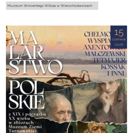
Muzeum Wincentego Witosa w Wierzchosławicach
15
czerwca
2026