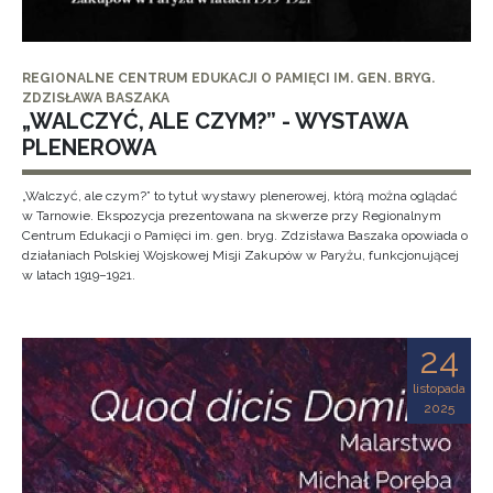
REGIONALNE CENTRUM EDUKACJI O PAMIĘCI IM. GEN. BRYG.
ZDZISŁAWA BASZAKA
„WALCZYĆ, ALE CZYM?” - WYSTAWA
PLENEROWA
„Walczyć, ale czym?” to tytuł wystawy plenerowej, którą można oglądać
w Tarnowie. Ekspozycja prezentowana na skwerze przy Regionalnym
Centrum Edukacji o Pamięci im. gen. bryg. Zdzisława Baszaka opowiada o
działaniach Polskiej Wojskowej Misji Zakupów w Paryżu, funkcjonującej
w latach 1919–1921.
24
listopada
2025