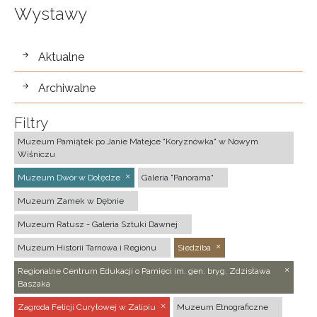
Wystawy
wystawy
Aktualne
Archiwalne
Filtry
Muzeum Pamiątek po Janie Matejce "Koryznówka" w Nowym
Wiśniczu
Muzeum Dwór w Dołędze
Galeria "Panorama"
Muzeum Zamek w Dębnie
Muzeum Ratusz - Galeria Sztuki Dawnej
Muzeum Historii Tarnowa i Regionu
Siedziba
Regionalne Centrum Edukacji o Pamięci im. gen. bryg. Zdzisława
Baszaka
Zagroda Felicji Curyłowej w Zalipiu
Muzeum Etnograficzne