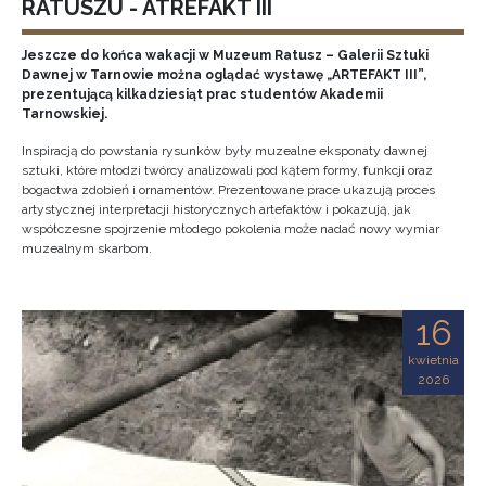
RATUSZU - ATREFAKT III
Jeszcze do końca wakacji w Muzeum Ratusz – Galerii Sztuki
Dawnej w Tarnowie można oglądać wystawę „ARTEFAKT III”,
prezentującą kilkadziesiąt prac studentów Akademii
Tarnowskiej.
Inspiracją do powstania rysunków były muzealne eksponaty dawnej
sztuki, które młodzi twórcy analizowali pod kątem formy, funkcji oraz
bogactwa zdobień i ornamentów. Prezentowane prace ukazują proces
artystycznej interpretacji historycznych artefaktów i pokazują, jak
współczesne spojrzenie młodego pokolenia może nadać nowy wymiar
muzealnym skarbom.
16
kwietnia
2026