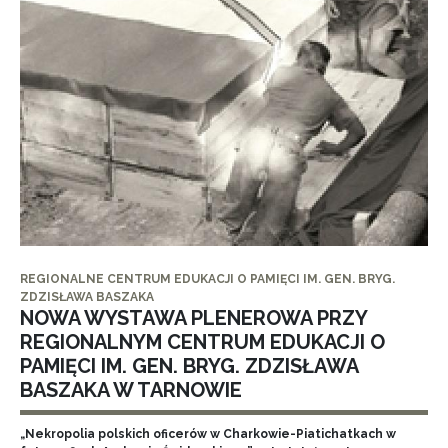
REGIONALNE CENTRUM EDUKACJI O PAMIĘCI IM. GEN. BRYG.
ZDZISŁAWA BASZAKA
NOWA WYSTAWA PLENEROWA PRZY
REGIONALNYM CENTRUM EDUKACJI O
PAMIĘCI IM. GEN. BRYG. ZDZISŁAWA
BASZAKA W TARNOWIE
„Nekropolia polskich oficerów w Charkowie-Piatichatkach w