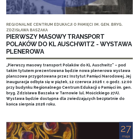
REGIONALNE CENTRUM EDUKACJI O PAMIĘCI IM. GEN. BRYG.
ZDZISŁAWA BASZAKA
PIERWSZY MASOWY TRANSPORT
POLAKÓW DO KL AUSCHWITZ - WYSTAWA
PLENEROWA
„Pierwszy masowy transport Polaków do KL Auschwitz” – pod
takim tytułem prezentowana będzie nowa plenerowa wystawa
planszowa przygotowana przez Instytut Pamięci Narodowej. Jej
inauguracja odbyła się w piątek, 12 czerwca 2026 r. o godz. 12:00
przy budynku Regionalnego Centrum Edukacji o Pamięci im. gen.
bryg. Zdzisława Baszaka w Tarnowie (ul. Mościckiego 27A).
Wystawa będzie dostępna dla zwiedzających bezpłatnie do
końca sierpnia 2026 roku.
27
maja