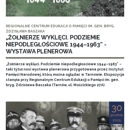
REGIONALNE CENTRUM EDUKACJI O PAMIĘCI IM. GEN. BRYG.
ZDZISŁAWA BASZAKA
„ŻOŁNIERZE WYKLĘCI. PODZIEMIE
NIEPODLEGŁOŚCIOWE 1944–1963” -
WYSTAWA PLENEROWA
„Żołnierze wyklęci. Podziemie niepodległościowe 1944–1963” –
taki tytuł nosi wystawa plenerowa przygotowana przez Instytut
Pamięci Narodowej, którą można oglądać w Tarnowie. Ekspozycja
stanęła przy Regionalnym Centrum Edukacji o Pamięci im. gen.
bryg. Zdzisława Baszaka (Tarnów, ul. Mościckiego 27A).
30
grudnia
2025