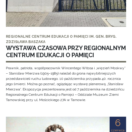
REGIONALNE CENTRUM EDUKACJI O PAMIĘCI IM. GEN. BRYG.
ZDZISŁAWA BASZAKA
WYSTAWA CZASOWA PRZY REGIONALNYM
CENTRUM EDUKACJI O PAMIĘCI
Prawnik, patriota, współpracownik Wincentego Witosa i „więzień Moskwy”
– Stanisław Mierzwa (1905–1985) należał do grona najwybitniejszych
przedstawicieli ruchu ludowego. 10 października przypada 40. rocznica
jego śmierci. Można go poznać, oglądając wystawę plenerową „Stanisław
Mierzwa”. Ekspozycja prezentowana jest od 7 października na dziedzińcu
Regionalnego Centrum Edukacji o Pamięci – Oddziale Muzeum Ziemi
Tarnowskiej przy ul. Mościckiego 27A w Tarnowie.
6
czerwca