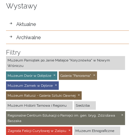
Wystawy
wystawy
Aktualne
Archiwalne
Filtry
Muzeum Pamiątek po Janie Matejce "Koryznówka" w Nowym
Wiśniczu
Muzeum Dwór w Dołędze
Galeria "Panorama"
Muzeum Zamek w Dębnie
Muzeum Ratusz - Galeria Sztuki Dawnej
Muzeum Historii Tarnowa i Regionu
Siedziba
Regionalne Centrum Edukacji o Pamięci im. gen. bryg. Zdzisława
Baszaka
Zagroda Felicji Curyłowej w Zalipiu
Muzeum Etnograficzne