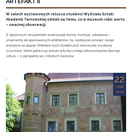
ARTEFAKT II
W salach wystawowych ratusza studenci Wydziału Sztuki
Akademii Tarnowskiej oddali się temu, co w muzeum robić warto
– uważnej obserwacji.
Z ogromnym skupieniem analizowali formę, funkcję, zdobienia i
ornamenty eksponowanych artefaktów, by następnie przelać swoje
wrażenia na papier. Efektem tych działań jest niezwykła wystawa
rysunków, które pokazują proces artystycznego odwzorowania dawnej
sztuki – z perspektywy młodych twórców.
22
maja
2025