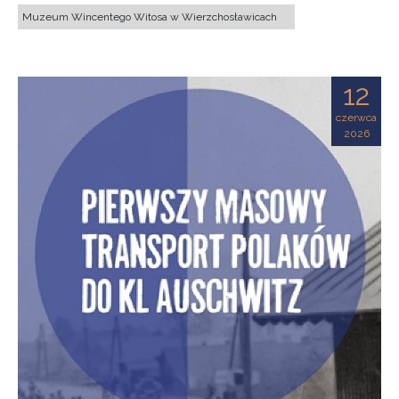
Muzeum Wincentego Witosa w Wierzchosławicach
12
czerwca
2026