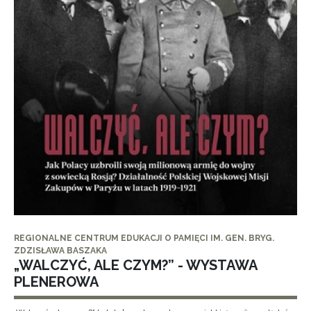
REGIONALNE CENTRUM EDUKACJI O PAMIĘCI IM. GEN. BRYG.
ZDZISŁAWA BASZAKA
„WALCZYĆ, ALE CZYM?” - WYSTAWA
PLENEROWA