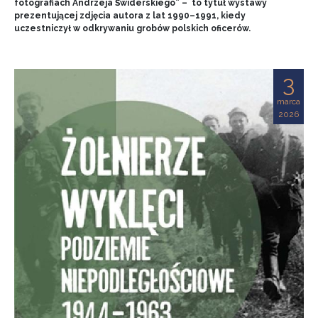
fotografiach Andrzeja Świderskiego” – to tytuł wystawy
prezentującej zdjęcia autora z lat 1990–1991, kiedy
uczestniczył w odkrywaniu grobów polskich oficerów.
3
marca
2026