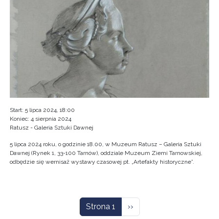
Start: 5 lipca 2024, 18:00
Koniec: 4 sierpnia 2024
Ratusz - Galeria Sztuki Dawnej
5 lipca 2024 roku, o godzinie 18.00, w Muzeum Ratusz – Galeria Sztuki
Dawnej (Rynek 1, 33-100 Tarnów), oddziale Muzeum Ziemi Tarnowskiej,
odbędzie się wernisaż wystawy czasowej pt. „Artefakty historyczne”.
Stronicowanie
Następna strona
Strona 1
››