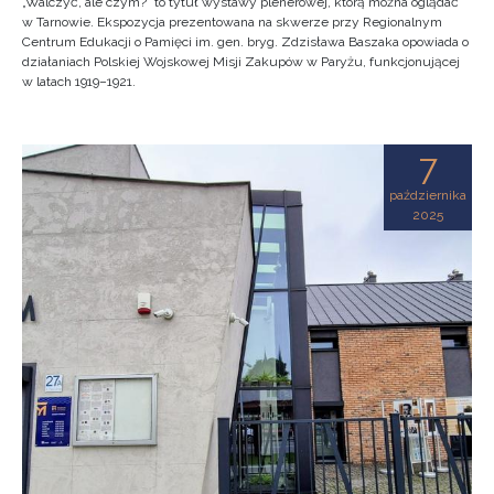
„Walczyć, ale czym?” to tytuł wystawy plenerowej, którą można oglądać
w Tarnowie. Ekspozycja prezentowana na skwerze przy Regionalnym
Centrum Edukacji o Pamięci im. gen. bryg. Zdzisława Baszaka opowiada o
działaniach Polskiej Wojskowej Misji Zakupów w Paryżu, funkcjonującej
w latach 1919–1921.
7
października
2025