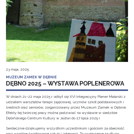
23 maja, 2025
MUZEUM ZAMEK W DĘBNIE
DĘBNO 2025 – WYSTAWA POPLENEROWA
W dniach 21–22 maja 2025 r. odbył się XVI Integracyjny Plener Malarski z
udziałem warsztatów terapii zajęciowej, uczniów szkół podstawowych i
średnich oraz seniorów, zorganizowany przez Muzeum Zamek w Dębnie.
Efekty tej twórczej pracy można podziwiać na wystawie w siedzibie
Dębińskiego Centrum Kultury w Jastwi do 27 lipca 2025 r.
Serdecznie dziękujemy wszystkim uczestnikom i gościom za obecność
oraz wspólne świętowanie sztuki i integracji. To wydarzenie na długo