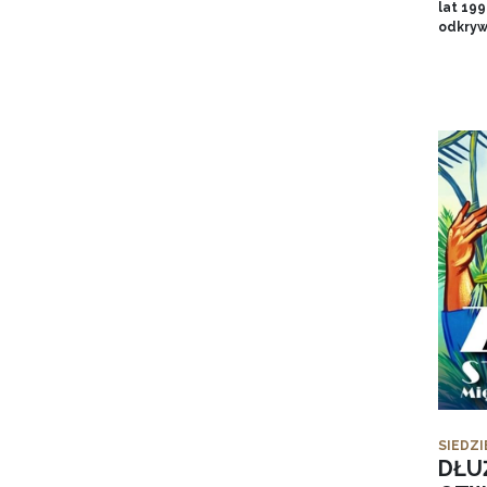
lat 19
odkryw
SIEDZI
DŁU