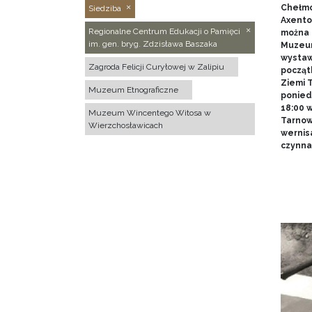
Chełmo
Siedziba
Axentow
Regionalne Centrum Edukacji o Pamięci
można 
im. gen. bryg. Zdzisława Baszaka
Muzeum
wystawy
Zagroda Felicji Curyłowej w Zalipiu
począt
Ziemi T
Muzeum Etnograficzne
poniedz
18:00 
Muzeum Wincentego Witosa w
Tarnow
Wierzchosławicach
wernis
czynna 