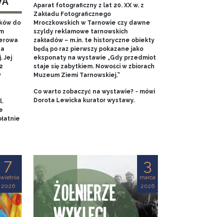
WA
Aparat fotograficzny z lat 20. XX w. z
Zakładu Fotograficznego
aków do
Mroczkowskich w Tarnowie czy dawne
em
szyldy reklamowe tarnowskich
nerowa
zakładów – m.in. te historyczne obiekty
na
będą po raz pierwszy pokazane jako
 Jej
eksponaty na wystawie „Gdy przedmiot
2
staje się zabytkiem. Nowości w zbiorach
y
Muzeum Ziemi Tarnowskiej.”
Co warto zobaczyć na wystawie? - mówi
Dorota Lewicka kurator wystawy.
l.
e
łatnie
7
3
wietnia
marca
2026
2026