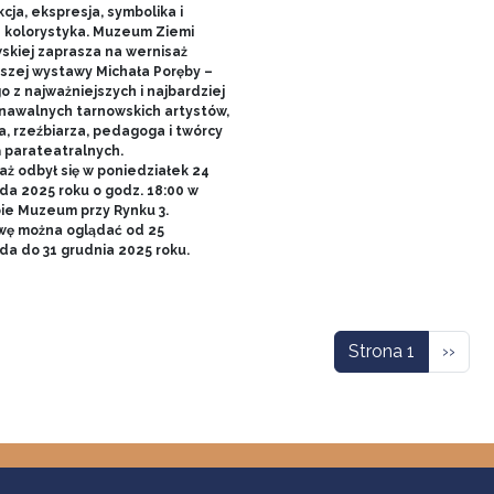
cja, ekspresja, symbolika i
 kolorystyka. Muzeum Ziemi
skiej zaprasza na wernisaż
szej wystawy Michała Poręby –
 z najważniejszych i najbardziej
nawalnych tarnowskich artystów,
a, rzeźbiarza, pedagoga i twórcy
ń parateatralnych.
aż odbył się w poniedziałek 24
da 2025 roku o godz. 18:00 w
bie Muzeum przy Rynku 3.
ę można oglądać od 25
ada do 31 grudnia 2025 roku.
icowanie
Nastę
Strona 1
››