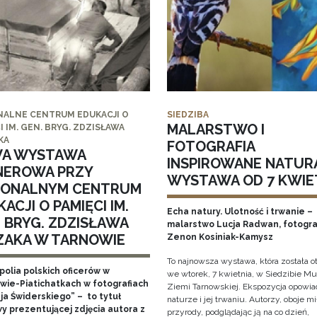
NALNE CENTRUM EDUKACJI O
SIEDZIBA
MALARSTWO I
I IM. GEN. BRYG. ZDZISŁAWA
KA
FOTOGRAFIA
A WYSTAWA
INSPIROWANE NATUR
NEROWA PRZY
WYSTAWA OD 7 KWIE
IONALNYM CENTRUM
ACJI O PAMIĘCI IM.
Echa natury. Ulotność i trwanie –
. BRYG. ZDZISŁAWA
malarstwo Lucja Radwan, fotogra
ZAKA W TARNOWIE
Zenon Kosiniak-Kamysz
To najnowsza wystawa, która została o
polia polskich oficerów w
we wtorek, 7 kwietnia, w Siedzibie 
wie-Piatichatkach w fotografiach
Ziemi Tarnowskiej. Ekspozycja opowia
ja Świderskiego” – to tytuł
naturze i jej trwaniu. Autorzy, oboje m
y prezentującej zdjęcia autora z
przyrody, podglądając ją na co dzień,