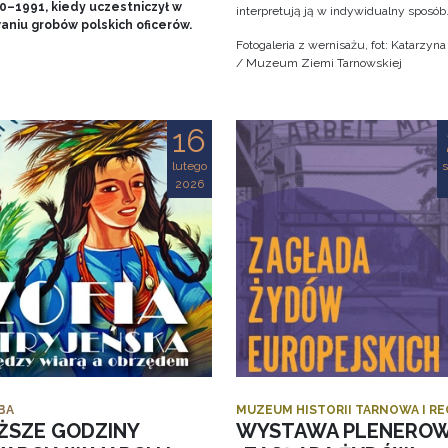
90–1991, kiedy uczestniczył w
interpretują ją w indywidualny sposób
aniu grobów polskich oficerów.
Fotogaleria z wernisażu, fot: Katarzyn
/ Muzeum Ziemi Tarnowskiej
16
lutego
s
2026
BA
MUZEUM HISTORII TARNOWA I R
ŻSZE GODZINY
WYSTAWA PLENERO