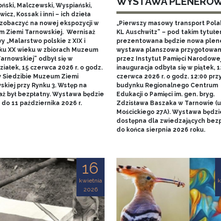
WYSTAWA PLENERO
ński, Malczewski, Wyspiański,
icz, Kossak i inni – ich dzieła
zobaczyć na nowej ekspozycji w
„Pierwszy masowy transport Pol
 Ziemi Tarnowskiej. Wernisaż
KL Auschwitz” – pod takim tytuł
 „Malarstwo polskie z XIX i
prezentowana będzie nowa ple
ku XX wieku w zbiorach Muzeum
wystawa planszowa przygotowa
arnowskiej” odbył się w
przez Instytut Pamięci Narodowej.
iałek, 15 czerwca 2026 r. o godz.
inauguracja odbyła się w piątek, 1
w Siedzibie Muzeum Ziemi
czerwca 2026 r. o godz. 12:00 prz
skiej przy Rynku 3. Wstęp na
budynku Regionalnego Centrum
aż był bezpłatny. Wystawa będzie
Edukacji o Pamięci im. gen. bryg.
do 11 października 2026 r.
Zdzisława Baszaka w Tarnowie (u
Mościckiego 27A). Wystawa będzi
dostępna dla zwiedzających bezp
do końca sierpnia 2026 roku.
16
kwietnia
k
2026