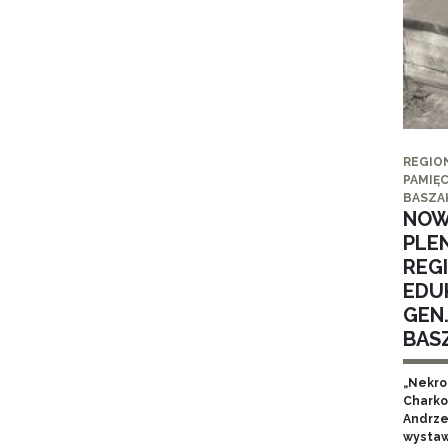
REGIO
PAMIĘC
BASZA
NOW
PLE
REG
EDUK
GEN
BAS
„Nekro
Charko
Andrze
wystaw