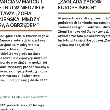
ARCIA W MARCU I
„ZAGŁADA ŻYDÓW
ETNIU W NIEDZIELE
EUROPEJSKICH”
TAWY „ZOFIA
YJEŃSKA. MIĘDZY
W poniedziałek 26 stycznia o 10:
podcieniach kamienic Muzeum His
RĄ A OBRZĘDEM”
Tarnowa i Regionu, oddziału Mu
Ziemi Tarnowskiej (Rynek 20-21),
nad 4500 osób, w tym wielu gości
otwarta została plenerowa wyst
Tarnowa, odwiedziło wystawę
Instytutu Pamięci Narodowej „Za
Stryjeńska. Między wiarą a
Żydów europejskich”.
em” w Muzeum Ziemi
skiej. Ze względu na duże
resowanie ekspozycją muzeum
owało o wydłużeniu godzin jej
ania. Wystawę prezentowaną w
bie muzeum przy Rynku 3 można
ć w marcowe i kwietniowe
le już od godziny 9.00 do 17.00.
tryjeńska. Między wiarą a obrzędem
AŻ: poniedziałek, 16 lutego
, godz. 18:00