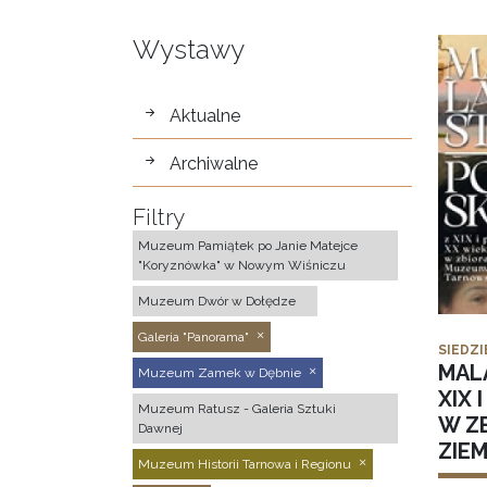
Wystawy
wystawy
Aktualne
Archiwalne
Filtry
Muzeum Pamiątek po Janie Matejce
"Koryznówka" w Nowym Wiśniczu
Muzeum Dwór w Dołędze
Galeria "Panorama"
SIEDZI
MAL
Muzeum Zamek w Dębnie
XIX 
Muzeum Ratusz - Galeria Sztuki
W Z
Dawnej
ZIE
Muzeum Historii Tarnowa i Regionu