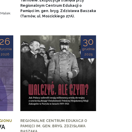
Tarnowie. Ekspozycja stanęła przy
.
Regionalnym Centrum Edukacji o
Pamięci im. gen. bryg. Zdzisława Baszaka
a Małek
(Tarnów, ul. Mościckiego 27A).
26
30
tycznia
grudnia
2026
2025
EGIONU
REGIONALNE CENTRUM EDUKACJI O
WA
PAMIĘCI IM. GEN. BRYG. ZDZISŁAWA
BASZAKA