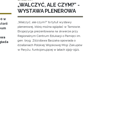
„WALCZYĆ, ALE CZYM?” -
WYSTAWA PLENEROWA
00 w
„Walczyć, ale czym?” to tytuł wystawy
torii
plenerowej, którą można oglądać w Tarnowie.
zeum
Ekspozycja prezentowana na skwerze przy
Regionalnym Centrum Edukacji o Pamięci im.
awa
gen. bryg. Zdzisława Baszaka opowiada o
głada
działaniach Polskiej Wojskowej Misji Zakupów
w Paryżu, funkcjonującej w latach 1919–1921.