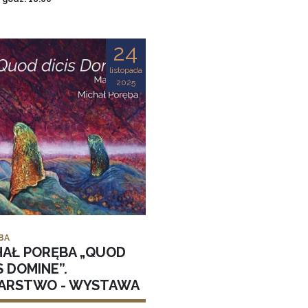
24
listopada
2025
BA
HAŁ PORĘBA „QUOD
S DOMINE”.
ARSTWO - WYSTAWA