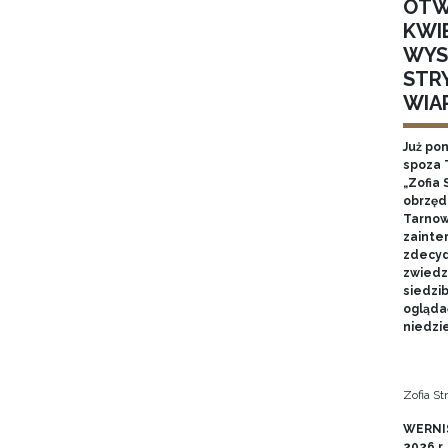
OTW
KWI
WYS
STR
WIA
Już po
spoza 
„Zofia 
obrzęd
Tarnow
zainte
zdecyd
zwiedz
siedzi
ogląda
niedzie
Zofia S
WERNIS
2026 r.