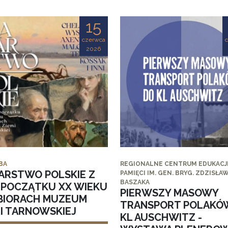
15
czerwca
2026
BA
REGIONALNE CENTRUM EDUKACJI
ARSTWO POLSKIE Z
PAMIĘCI IM. GEN. BRYG. ZDZISŁA
BASZAKA
I POCZĄTKU XX WIEKU
PIERWSZY MASOWY
BIORACH MUZEUM
TRANSPORT POLAKÓ
MI TARNOWSKIEJ
KL AUSCHWITZ -