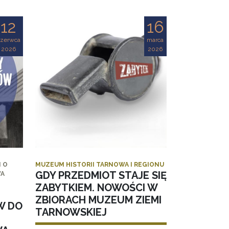
12
16
czerwca
marca
2026
2026
 O
MUZEUM HISTORII TARNOWA I REGIONU
GDY PRZEDMIOT STAJE SIĘ
WA
ZABYTKIEM. NOWOŚCI W
ZBIORACH MUZEUM ZIEMI
W DO
TARNOWSKIEJ