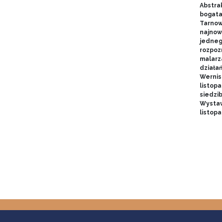
Abstrak
bogata
Tarnow
najnow
jednego
rozpoz
malarz
działa
Wernis
listopa
siedzi
Wystaw
listop
Stron