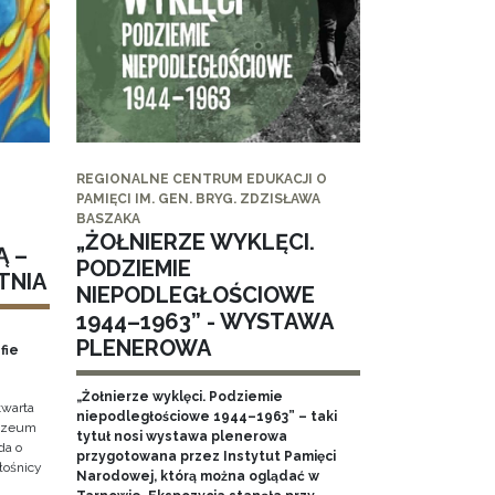
REGIONALNE CENTRUM EDUKACJI O
PAMIĘCI IM. GEN. BRYG. ZDZISŁAWA
BASZAKA
„ŻOŁNIERZE WYKLĘCI.
Ą –
PODZIEMIE
TNIA
NIEPODLEGŁOŚCIOWE
1944–1963” - WYSTAWA
PLENEROWA
fie
„Żołnierze wyklęci. Podziemie
twarta
niepodległościowe 1944–1963” – taki
Muzeum
tytuł nosi wystawa plenerowa
da o
przygotowana przez Instytut Pamięci
iłośnicy
Narodowej, którą można oglądać w