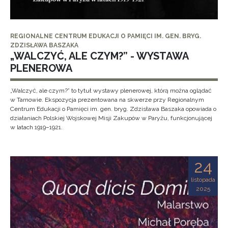
REGIONALNE CENTRUM EDUKACJI O PAMIĘCI IM. GEN. BRYG.
ZDZISŁAWA BASZAKA
„WALCZYĆ, ALE CZYM?” - WYSTAWA
PLENEROWA
„Walczyć, ale czym?” to tytuł wystawy plenerowej, którą można oglądać
w Tarnowie. Ekspozycja prezentowana na skwerze przy Regionalnym
Centrum Edukacji o Pamięci im. gen. bryg. Zdzisława Baszaka opowiada o
działaniach Polskiej Wojskowej Misji Zakupów w Paryżu, funkcjonującej
w latach 1919–1921.
24
listopada
2025