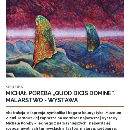
SIEDZIBA
MICHAŁ PORĘBA „QUOD DICIS DOMINE”.
MALARSTWO - WYSTAWA
Abstrakcja, ekspresja, symbolika i bogata kolorystyka. Muzeum
Ziemi Tarnowskiej zaprasza na wernisaż najnowszej wystawy
Michała Poręby – jednego z najważniejszych i najbardziej
rozpoznawalnych tarnowskich artystów, malarza, rzeźbiarza,