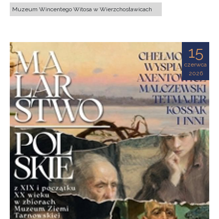
Muzeum Wincentego Witosa w Wierzchosławicach
15
czerwca
2026