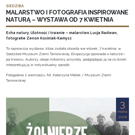
SIEDZIBA
MALARSTWO I FOTOGRAFIA INSPIROWANE
NATURĄ – WYSTAWA OD 7 KWIETNIA
Echa natury. Ulotność i trwanie – malarstwo Lucja Radwan,
fotografie Zenon Kosiniak-Kamysz
To najnowsza wystawa, która została otwarta we wtorek, 7 kwietnia, w
Siedzibie Muzeum Ziemi Tarnowskiej. Ekspozycja opowiada o naturze i
jej trwaniu. Autorzy, oboje miłośnicy przyrody, podglądając ją na co dzień,
interpretują ją w indywidualny sposób.
Fotogaleria z wernisażu, fot: Katarzyna Małek / Muzeum Ziemi
Tarnowskiej
3
marca
2026