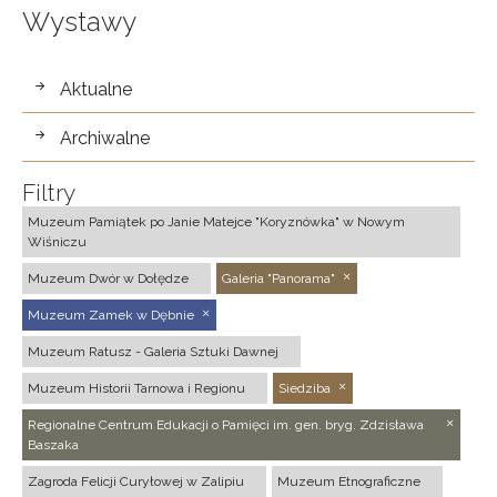
Wystawy
wystawy
Aktualne
Archiwalne
Filtry
Muzeum Pamiątek po Janie Matejce "Koryznówka" w Nowym
Wiśniczu
Muzeum Dwór w Dołędze
Galeria "Panorama"
Muzeum Zamek w Dębnie
Muzeum Ratusz - Galeria Sztuki Dawnej
Muzeum Historii Tarnowa i Regionu
Siedziba
Regionalne Centrum Edukacji o Pamięci im. gen. bryg. Zdzisława
Baszaka
Zagroda Felicji Curyłowej w Zalipiu
Muzeum Etnograficzne