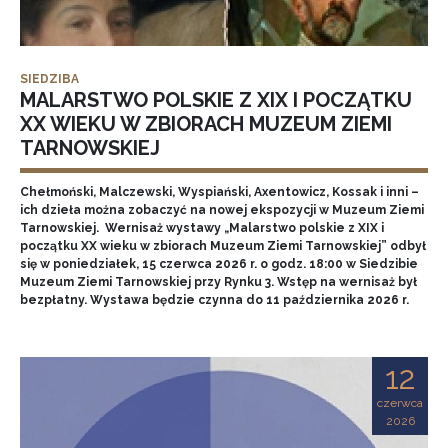
SIEDZIBA
MALARSTWO POLSKIE Z XIX I POCZĄTKU
XX WIEKU W ZBIORACH MUZEUM ZIEMI
TARNOWSKIEJ
Chełmoński, Malczewski, Wyspiański, Axentowicz, Kossak i inni –
ich dzieła można zobaczyć na nowej ekspozycji w Muzeum Ziemi
Tarnowskiej. Wernisaż wystawy „Malarstwo polskie z XIX i
początku XX wieku w zbiorach Muzeum Ziemi Tarnowskiej” odbył
się w poniedziałek, 15 czerwca 2026 r. o godz. 18:00 w Siedzibie
Muzeum Ziemi Tarnowskiej przy Rynku 3. Wstęp na wernisaż był
bezpłatny. Wystawa będzie czynna do 11 października 2026 r.
12
czerwca
2026