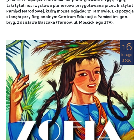
„Żołnierze wyklęci. Podziemie niepodległościowe 1944–1963” –
taki tytuł nosi wystawa plenerowa przygotowana przez Instytut
Pamięci Narodowej, którą można oglądać w Tarnowie. Ekspozycja
stanęła przy Regionalnym Centrum Edukacji o Pamięci im. gen.
bryg. Zdzisława Baszaka (Tarnów, ul. Mościckiego 27A).
16
lutego
2026