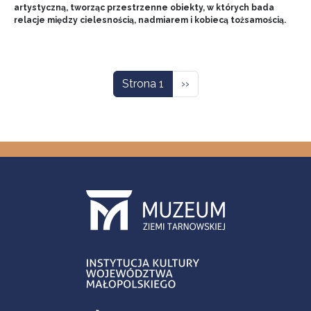
artystyczną, tworząc przestrzenne obiekty, w których bada
relacje między cielesnością, nadmiarem i kobiecą tożsamością.
Stronicowanie
Następna strona
Strona 1
››