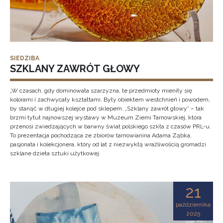
SIEDZIBA
SZKLANY ZAWRÓT GŁOWY
„W czasach, gdy dominowała szarzyzna, te przedmioty mieniły się
kolorami i zachwycały kształtami. Były obiektem westchnień i powodem,
by stanąć w długiej kolejce pod sklepem. „Szklany zawrót głowy” – tak
brzmi tytuł najnowszej wystawy w Muzeum Ziemi Tarnowskiej, która
przenosi zwiedzających w barwny świat polskiego szkła z czasów PRL-u.
To prezentacja pochodząca ze zbiorów tarnowianina Adama Ząbka,
pasjonata i kolekcjonera, który od lat z niezwykłą wrażliwością gromadzi
szklane dzieła sztuki użytkowej.
21
października
2025