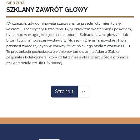
SIEDZIBA
SZKLANY ZAWRÓT GŁOWY
„W czasach, gdy dominowała szarzyzna, te przedmioty mieniły się
kolorami i zachwycały kształtami. Były obiektem westchnień i powodem,
by stanąć w długiej kolejce pod sklepem. „Szklany zawrót głowy” – tak
brzmi tytuł najnowszej wystawy w Muzeum Ziemi Tarnowskiej, która
przenosi zwiedzających w barwny świat polskiego szkła z czasów PRL-u.
To prezentacja pochodząca ze zbiorów tarnowianina Adama Ząbka,
pasjonata i kolekcjonera, który od lat z niezwykłą wrażliwością gromadzi
szklane dzieła sztuki użytkowej.
Stronicowanie
Następna strona
Strona 1
››