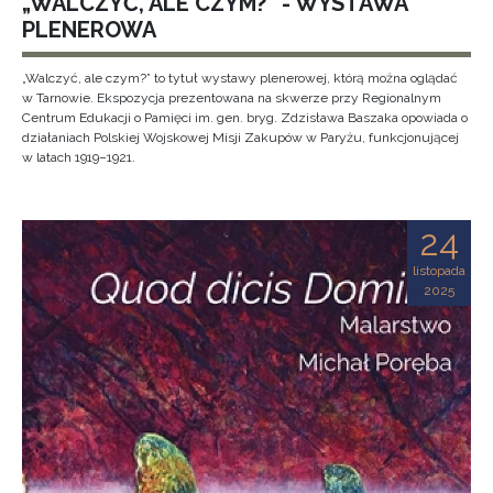
„WALCZYĆ, ALE CZYM?” - WYSTAWA
PLENEROWA
„Walczyć, ale czym?” to tytuł wystawy plenerowej, którą można oglądać
w Tarnowie. Ekspozycja prezentowana na skwerze przy Regionalnym
Centrum Edukacji o Pamięci im. gen. bryg. Zdzisława Baszaka opowiada o
działaniach Polskiej Wojskowej Misji Zakupów w Paryżu, funkcjonującej
w latach 1919–1921.
24
listopada
2025