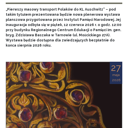
„Pierwszy masowy transport Polaków do KL Auschwitz” – pod
takim tytułem prezentowana będzie nowa plenerowa wystawa
planszowa przygotowana przez Instytut Pamięci Narodowej. Jej
inauguracja odbyła się w piątek, 12 czerwca 2026 r. o godz. 12:00
przy budynku Regionalnego Centrum Edukacji o Pamięci im. gen.
bryg. Zdzisława Baszaka w Tarnowie (ul. Mościckiego 27A).
Wystawa będzie dostępna dla zwiedzających bezpłatnie do
końca sierpnia 2026 roku.
27
maja
2026