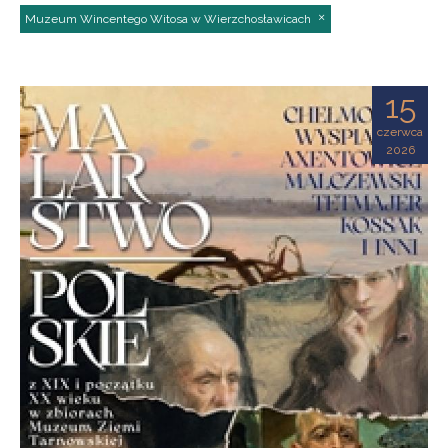
Muzeum Wincentego Witosa w Wierzchosławicach
15
czerwca
2026