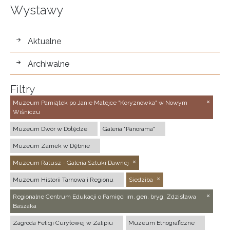
Wystawy
wystawy
Aktualne
Archiwalne
Filtry
Muzeum Pamiątek po Janie Matejce "Koryznówka" w Nowym
Wiśniczu
Muzeum Dwór w Dołędze
Galeria "Panorama"
Muzeum Zamek w Dębnie
Muzeum Ratusz - Galeria Sztuki Dawnej
Muzeum Historii Tarnowa i Regionu
Siedziba
Regionalne Centrum Edukacji o Pamięci im. gen. bryg. Zdzisława
Baszaka
Zagroda Felicji Curyłowej w Zalipiu
Muzeum Etnograficzne