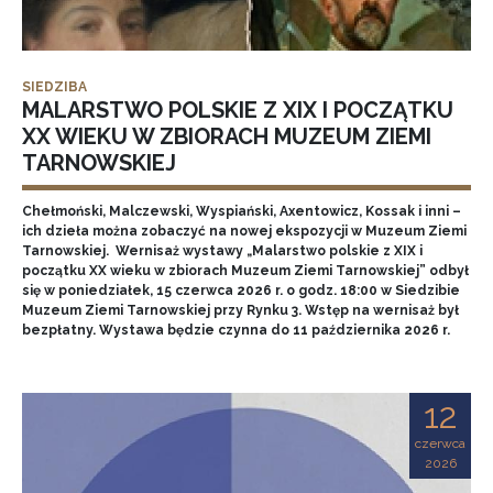
SIEDZIBA
MALARSTWO POLSKIE Z XIX I POCZĄTKU
XX WIEKU W ZBIORACH MUZEUM ZIEMI
TARNOWSKIEJ
Chełmoński, Malczewski, Wyspiański, Axentowicz, Kossak i inni –
ich dzieła można zobaczyć na nowej ekspozycji w Muzeum Ziemi
Tarnowskiej. Wernisaż wystawy „Malarstwo polskie z XIX i
początku XX wieku w zbiorach Muzeum Ziemi Tarnowskiej” odbył
się w poniedziałek, 15 czerwca 2026 r. o godz. 18:00 w Siedzibie
Muzeum Ziemi Tarnowskiej przy Rynku 3. Wstęp na wernisaż był
bezpłatny. Wystawa będzie czynna do 11 października 2026 r.
12
czerwca
2026