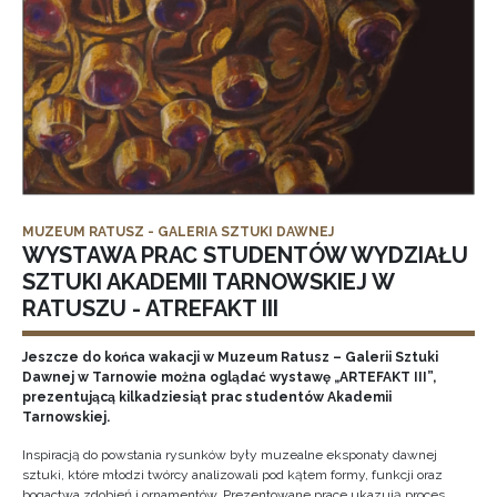
MUZEUM RATUSZ - GALERIA SZTUKI DAWNEJ
WYSTAWA PRAC STUDENTÓW WYDZIAŁU
SZTUKI AKADEMII TARNOWSKIEJ W
RATUSZU - ATREFAKT III
Jeszcze do końca wakacji w Muzeum Ratusz – Galerii Sztuki
Dawnej w Tarnowie można oglądać wystawę „ARTEFAKT III”,
prezentującą kilkadziesiąt prac studentów Akademii
Tarnowskiej.
Inspiracją do powstania rysunków były muzealne eksponaty dawnej
sztuki, które młodzi twórcy analizowali pod kątem formy, funkcji oraz
bogactwa zdobień i ornamentów. Prezentowane prace ukazują proces