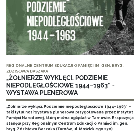
REGIONALNE CENTRUM EDUKACJI O PAMIĘCI IM. GEN. BRYG.
ZDZISŁAWA BASZAKA
„ŻOŁNIERZE WYKLĘCI. PODZIEMIE
NIEPODLEGŁOŚCIOWE 1944–1963” -
WYSTAWA PLENEROWA
„Żołnierze wyklęci. Podziemie niepodległościowe 1944–1963” –
taki tytuł nosi wystawa plenerowa przygotowana przez Instytut
Pamięci Narodowej, którą można oglądać w Tarnowie. Ekspozycja
stanęła przy Regionalnym Centrum Edukacji o Pamięci im. gen.
bryg. Zdzisława Baszaka (Tarnów, ul. Mościckiego 27A).