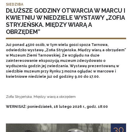
SIEDZIBA
DŁUŻSZE GODZINY OTWARCIA W MARCU I
KWIETNIU W NIEDZIELE WYSTAWY „ZOFIA
STRYJEŃSKA. MIĘDZY WIARĄ A
OBRZĘDEM”
Już ponad 4500 osób, w tym wielu gości spoza Tarnowa,
odwiedziło wystawę „Zofia Stryjeńska. Między wiarą a obrzędem”
w Muzeum Ziemi Tarnowskiej. Ze względu na duże
zainteresowanie ekspozycją muzeum zdecydowało o
wydłużeniu godzin jej zwiedzania. Wystawę prezentowaną w
siedzibie muzeum przy Rynku 3 można oglądać w marcowe i
kwietniowe niedziele już od godziny 9.00 do 17.00.
Zofia Stryjeńska. Między wiarą a obrzędem
WERNISAŻ: poniedziałek, 16 lutego 2026 r., godz. 18:00
30