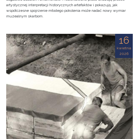
artystycznej interpretacji historycznych artefaktów i pokazują, jak
współczesne spojrzenie młodego pokolenia może nadać nowy wymiar
muzealnym skarbom.
16
kwietnia
2026