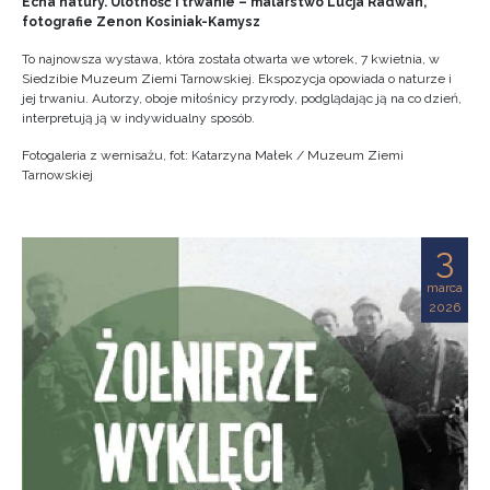
Echa natury. Ulotność i trwanie – malarstwo Lucja Radwan,
fotografie Zenon Kosiniak-Kamysz
To najnowsza wystawa, która została otwarta we wtorek, 7 kwietnia, w
Siedzibie Muzeum Ziemi Tarnowskiej. Ekspozycja opowiada o naturze i
jej trwaniu. Autorzy, oboje miłośnicy przyrody, podglądając ją na co dzień,
interpretują ją w indywidualny sposób.
Fotogaleria z wernisażu, fot: Katarzyna Małek / Muzeum Ziemi
Tarnowskiej
3
marca
2026