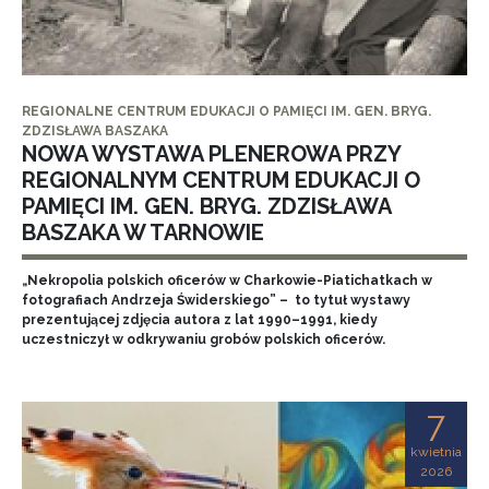
REGIONALNE CENTRUM EDUKACJI O PAMIĘCI IM. GEN. BRYG.
ZDZISŁAWA BASZAKA
NOWA WYSTAWA PLENEROWA PRZY
REGIONALNYM CENTRUM EDUKACJI O
PAMIĘCI IM. GEN. BRYG. ZDZISŁAWA
BASZAKA W TARNOWIE
„Nekropolia polskich oficerów w Charkowie-Piatichatkach w
fotografiach Andrzeja Świderskiego” – to tytuł wystawy
prezentującej zdjęcia autora z lat 1990–1991, kiedy
uczestniczył w odkrywaniu grobów polskich oficerów.
7
kwietnia
2026