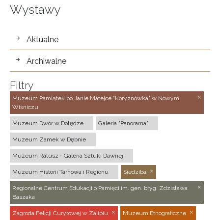
Wystawy
wystawy
Aktualne
Archiwalne
Filtry
Muzeum Pamiątek po Janie Matejce "Koryznówka" w Nowym
Wiśniczu
Muzeum Dwór w Dołędze
Galeria "Panorama"
Muzeum Zamek w Dębnie
Muzeum Ratusz - Galeria Sztuki Dawnej
Muzeum Historii Tarnowa i Regionu
Siedziba
Regionalne Centrum Edukacji o Pamięci im. gen. bryg. Zdzisława
Baszaka
Zagroda Felicji Curyłowej w Zalipiu
Muzeum Etnograficzne