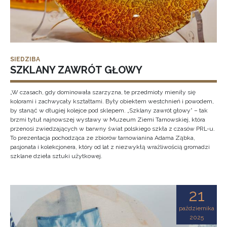
SIEDZIBA
SZKLANY ZAWRÓT GŁOWY
„W czasach, gdy dominowała szarzyzna, te przedmioty mieniły się
kolorami i zachwycały kształtami. Były obiektem westchnień i powodem,
by stanąć w długiej kolejce pod sklepem. „Szklany zawrót głowy” – tak
brzmi tytuł najnowszej wystawy w Muzeum Ziemi Tarnowskiej, która
przenosi zwiedzających w barwny świat polskiego szkła z czasów PRL-u.
To prezentacja pochodząca ze zbiorów tarnowianina Adama Ząbka,
pasjonata i kolekcjonera, który od lat z niezwykłą wrażliwością gromadzi
szklane dzieła sztuki użytkowej.
21
października
2025