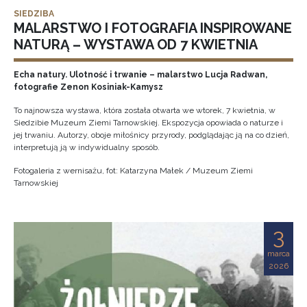
SIEDZIBA
MALARSTWO I FOTOGRAFIA INSPIROWANE
NATURĄ – WYSTAWA OD 7 KWIETNIA
Echa natury. Ulotność i trwanie – malarstwo Lucja Radwan,
fotografie Zenon Kosiniak-Kamysz
To najnowsza wystawa, która została otwarta we wtorek, 7 kwietnia, w
Siedzibie Muzeum Ziemi Tarnowskiej. Ekspozycja opowiada o naturze i
jej trwaniu. Autorzy, oboje miłośnicy przyrody, podglądając ją na co dzień,
interpretują ją w indywidualny sposób.
Fotogaleria z wernisażu, fot: Katarzyna Małek / Muzeum Ziemi
Tarnowskiej
3
marca
2026