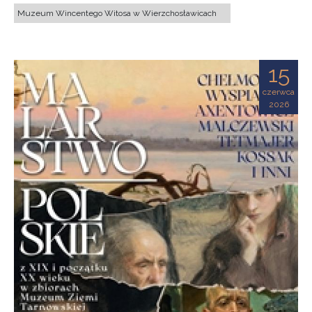
Muzeum Wincentego Witosa w Wierzchosławicach
15
czerwca
2026