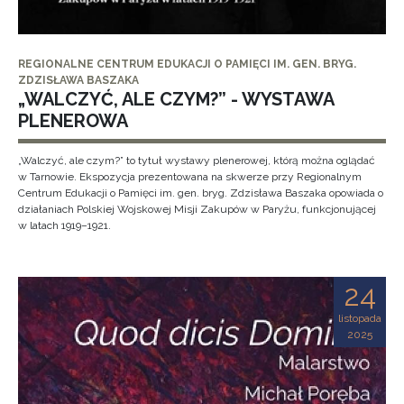
REGIONALNE CENTRUM EDUKACJI O PAMIĘCI IM. GEN. BRYG.
ZDZISŁAWA BASZAKA
„WALCZYĆ, ALE CZYM?” - WYSTAWA
PLENEROWA
„Walczyć, ale czym?” to tytuł wystawy plenerowej, którą można oglądać
w Tarnowie. Ekspozycja prezentowana na skwerze przy Regionalnym
Centrum Edukacji o Pamięci im. gen. bryg. Zdzisława Baszaka opowiada o
działaniach Polskiej Wojskowej Misji Zakupów w Paryżu, funkcjonującej
w latach 1919–1921.
24
listopada
2025