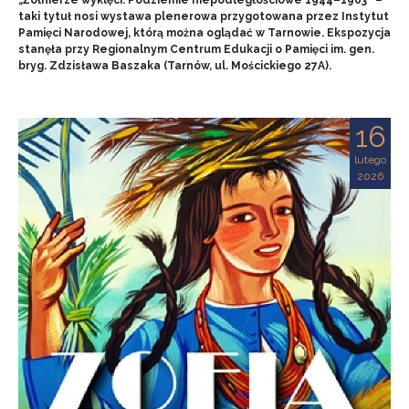
„Żołnierze wyklęci. Podziemie niepodległościowe 1944–1963” –
taki tytuł nosi wystawa plenerowa przygotowana przez Instytut
Pamięci Narodowej, którą można oglądać w Tarnowie. Ekspozycja
stanęła przy Regionalnym Centrum Edukacji o Pamięci im. gen.
bryg. Zdzisława Baszaka (Tarnów, ul. Mościckiego 27A).
16
lutego
2026