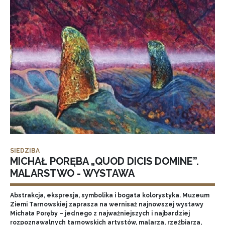
SIEDZIBA
MICHAŁ PORĘBA „QUOD DICIS DOMINE”.
MALARSTWO - WYSTAWA
Abstrakcja, ekspresja, symbolika i bogata kolorystyka. Muzeum
Ziemi Tarnowskiej zaprasza na wernisaż najnowszej wystawy
Michała Poręby – jednego z najważniejszych i najbardziej
rozpoznawalnych tarnowskich artystów, malarza, rzeźbiarza,