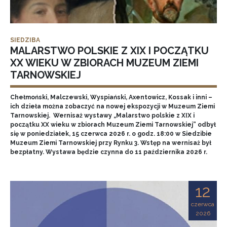
SIEDZIBA
MALARSTWO POLSKIE Z XIX I POCZĄTKU
XX WIEKU W ZBIORACH MUZEUM ZIEMI
TARNOWSKIEJ
Chełmoński, Malczewski, Wyspiański, Axentowicz, Kossak i inni –
ich dzieła można zobaczyć na nowej ekspozycji w Muzeum Ziemi
Tarnowskiej. Wernisaż wystawy „Malarstwo polskie z XIX i
początku XX wieku w zbiorach Muzeum Ziemi Tarnowskiej” odbył
się w poniedziałek, 15 czerwca 2026 r. o godz. 18:00 w Siedzibie
Muzeum Ziemi Tarnowskiej przy Rynku 3. Wstęp na wernisaż był
bezpłatny. Wystawa będzie czynna do 11 października 2026 r.
12
czerwca
2026