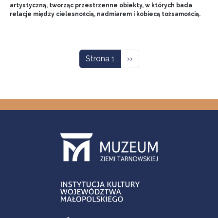
artystyczną, tworząc przestrzenne obiekty, w których bada
relacje między cielesnością, nadmiarem i kobiecą tożsamością.
Stronicowanie
Następna strona
Strona 1
››