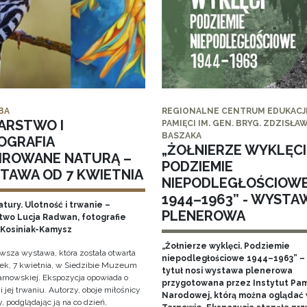
BA
REGIONALNE CENTRUM EDUKACJI
ARSTWO I
PAMIĘCI IM. GEN. BRYG. ZDZISŁA
BASZAKA
OGRAFIA
„ŻOŁNIERZE WYKLĘCI
PIROWANE NATURĄ –
PODZIEMIE
TAWA OD 7 KWIETNIA
NIEPODLEGŁOŚCIOW
1944–1963” - WYSTA
tury. Ulotność i trwanie –
PLENEROWA
two Lucja Radwan, fotografie
Kosiniak-Kamysz
„Żołnierze wyklęci. Podziemie
owsza wystawa, która została otwarta
niepodległościowe 1944–1963” – 
ek, 7 kwietnia, w Siedzibie Muzeum
tytuł nosi wystawa plenerowa
arnowskiej. Ekspozycja opowiada o
przygotowana przez Instytut Pam
i jej trwaniu. Autorzy, oboje miłośnicy
Narodowej, którą można oglądać
, podglądając ją na co dzień,