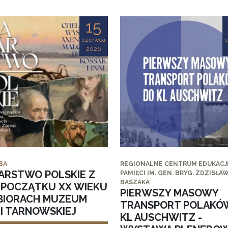
15
czerwca
2026
BA
REGIONALNE CENTRUM EDUKACJI
ARSTWO POLSKIE Z
PAMIĘCI IM. GEN. BRYG. ZDZISŁA
BASZAKA
I POCZĄTKU XX WIEKU
PIERWSZY MASOWY
BIORACH MUZEUM
TRANSPORT POLAKÓ
MI TARNOWSKIEJ
KL AUSCHWITZ -