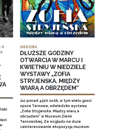
 O
SIEDZIBA
DŁUŻSZE GODZINY
WA
OTWARCIA W MARCU I
.
KWIETNIU W NIEDZIELE
WYSTAWY „ZOFIA
E
STRYJEŃSKA. MIĘDZY
WA
WIARĄ A OBRZĘDEM”
Już ponad 4500 osób, w tym wielu gości
spoza Tarnowa, odwiedziło wystawę
taki
„Zofia Stryjeńska. Między wiarą a
obrzędem” w Muzeum Ziemi
ięci
Tarnowskiej. Ze względu na duże
 w
zainteresowanie ekspozycją muzeum