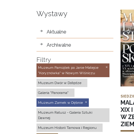
Wystawy
wystawy
Aktualne
Archiwalne
Filtry
Muzeum Pamiątek po Janie Matejce
"Koryznówka" w Nowym Wiśniczu
Muzeum Dwór w Dołędze
Galeria "Panorama"
SIEDZI
MAL
Muzeum Zamek w Dębnie
XIX 
Muzeum Ratusz - Galeria Sztuki
W Z
Dawnej
ZIE
Muzeum Historii Tarnowa i Regionu