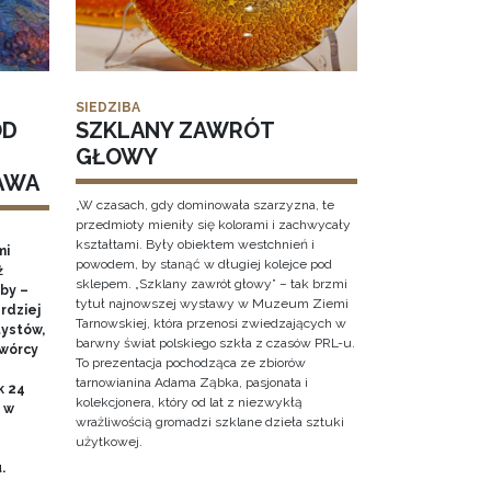
SIEDZIBA
OD
SZKLANY ZAWRÓT
GŁOWY
AWA
„W czasach, gdy dominowała szarzyzna, te
przedmioty mieniły się kolorami i zachwycały
kształtami. Były obiektem westchnień i
mi
powodem, by stanąć w długiej kolejce pod
ż
sklepem. „Szklany zawrót głowy” – tak brzmi
by –
tytuł najnowszej wystawy w Muzeum Ziemi
rdziej
Tarnowskiej, która przenosi zwiedzających w
ystów,
barwny świat polskiego szkła z czasów PRL-u.
twórcy
To prezentacja pochodząca ze zbiorów
tarnowianina Adama Ząbka, pasjonata i
k 24
kolekcjonera, który od lat z niezwykłą
0 w
wrażliwością gromadzi szklane dzieła sztuki
użytkowej.
u.