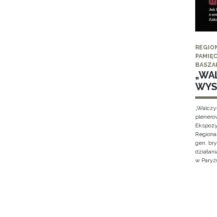
REGIO
PAMIĘC
BASZA
„WAL
WYS
„Walczy
plenero
Ekspozy
Regiona
gen. br
działan
w Paryżu