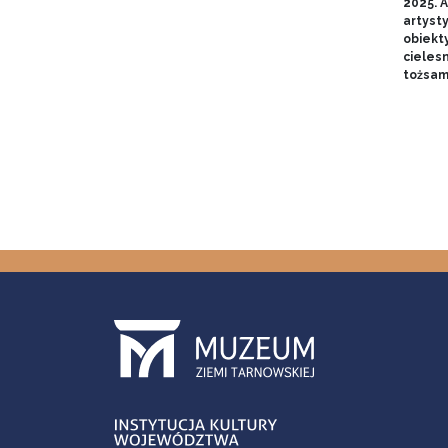
2025. A
artyst
obiekt
cieles
tożsam
Stron