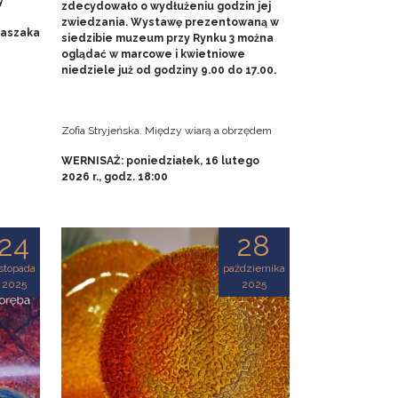
y
zdecydowało o wydłużeniu godzin jej
zwiedzania. Wystawę prezentowaną w
 Baszaka
siedzibie muzeum przy Rynku 3 można
oglądać w marcowe i kwietniowe
niedziele już od godziny 9.00 do 17.00.
Zofia Stryjeńska. Między wiarą a obrzędem
WERNISAŻ: poniedziałek, 16 lutego
2026 r., godz. 18:00
24
28
istopada
października
2025
2025