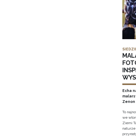
SIEDZI
MAL
FOT
INS
WYS
Echa na
malars
Zenon 
To najn
we wtor
Ziemi T
naturze 
przyrody