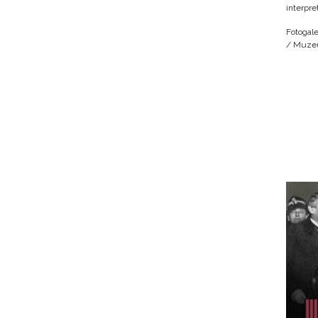
interpre
Fotogale
/ Muzeu