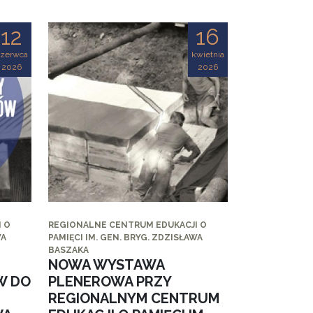
12
16
czerwca
kwietnia
2026
2026
 O
REGIONALNE CENTRUM EDUKACJI O
WA
PAMIĘCI IM. GEN. BRYG. ZDZISŁAWA
BASZAKA
NOWA WYSTAWA
W DO
PLENEROWA PRZY
REGIONALNYM CENTRUM