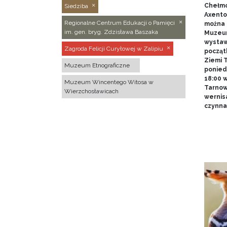
Chełmo
Siedziba
Axentow
Regionalne Centrum Edukacji o Pamięci
można 
im. gen. bryg. Zdzisława Baszaka
Muzeum
wystawy
Zagroda Felicji Curyłowej w Zalipiu
począt
Ziemi T
Muzeum Etnograficzne
poniedz
18:00 
Muzeum Wincentego Witosa w
Tarnow
Wierzchosławicach
wernis
czynna 