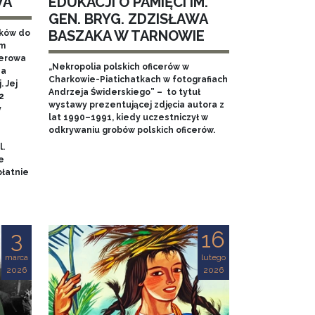
WA
EDUKACJI O PAMIĘCI IM.
GEN. BRYG. ZDZISŁAWA
BASZAKA W TARNOWIE
aków do
em
nerowa
„Nekropolia polskich oficerów w
na
Charkowie-Piatichatkach w fotografiach
 Jej
Andrzeja Świderskiego” – to tytuł
2
wystawy prezentującej zdjęcia autora z
y
lat 1990–1991, kiedy uczestniczył w
odkrywaniu grobów polskich oficerów.
l.
e
łatnie
3
16
marca
lutego
2026
2026