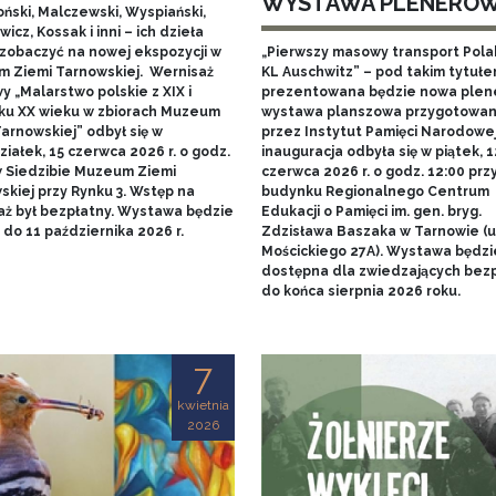
WYSTAWA PLENERO
ński, Malczewski, Wyspiański,
icz, Kossak i inni – ich dzieła
zobaczyć na nowej ekspozycji w
„Pierwszy masowy transport Pol
 Ziemi Tarnowskiej. Wernisaż
KL Auschwitz” – pod takim tytuł
 „Malarstwo polskie z XIX i
prezentowana będzie nowa ple
ku XX wieku w zbiorach Muzeum
wystawa planszowa przygotowa
arnowskiej” odbył się w
przez Instytut Pamięci Narodowej.
iałek, 15 czerwca 2026 r. o godz.
inauguracja odbyła się w piątek, 1
w Siedzibie Muzeum Ziemi
czerwca 2026 r. o godz. 12:00 prz
skiej przy Rynku 3. Wstęp na
budynku Regionalnego Centrum
aż był bezpłatny. Wystawa będzie
Edukacji o Pamięci im. gen. bryg.
do 11 października 2026 r.
Zdzisława Baszaka w Tarnowie (u
Mościckiego 27A). Wystawa będzi
dostępna dla zwiedzających bezp
do końca sierpnia 2026 roku.
7
kwietnia
2026