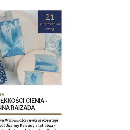
21
października
2025
BA
ĘKKOŚCI CIENIA -
NNA RAIZADA
wa
W miękkości cienia
prezentuje
ość Joanny Raizady z lat 2014–