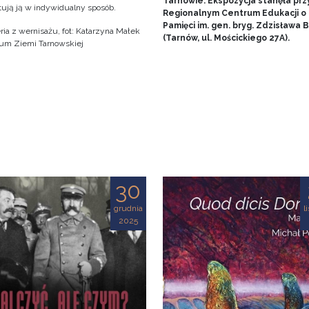
Tarnowie. Ekspozycja stanęła prz
tują ją w indywidualny sposób.
Regionalnym Centrum Edukacji o
Pamięci im. gen. bryg. Zdzisława
ria z wernisażu, fot: Katarzyna Małek
(Tarnów, ul. Mościckiego 27A).
m Ziemi Tarnowskiej
30
grudnia
l
2025