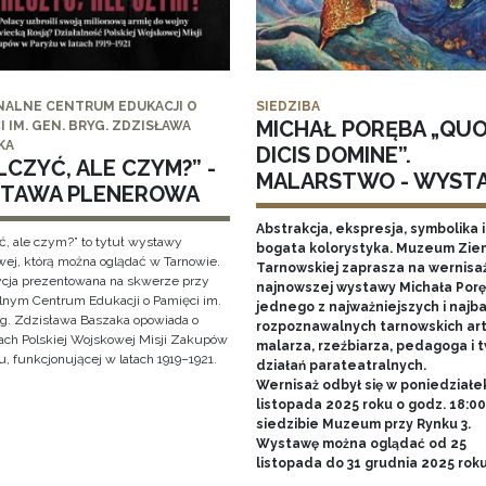
NALNE CENTRUM EDUKACJI O
SIEDZIBA
MICHAŁ PORĘBA „QU
I IM. GEN. BRYG. ZDZISŁAWA
KA
DICIS DOMINE”.
CZYĆ, ALE CZYM?” -
MALARSTWO - WYST
TAWA PLENEROWA
Abstrakcja, ekspresja, symbolika i
ć, ale czym?” to tytuł wystawy
bogata kolorystyka. Muzeum Zie
wej, którą można oglądać w Tarnowie.
Tarnowskiej zaprasza na wernisa
cja prezentowana na skwerze przy
najnowszej wystawy Michała Porę
lnym Centrum Edukacji o Pamięci im.
jednego z najważniejszych i najba
yg. Zdzisława Baszaka opowiada o
rozpoznawalnych tarnowskich art
iach Polskiej Wojskowej Misji Zakupów
malarza, rzeźbiarza, pedagoga i 
, funkcjonującej w latach 1919–1921.
działań parateatralnych.
Wernisaż odbył się w poniedziałe
listopada 2025 roku o godz. 18:0
siedzibie Muzeum przy Rynku 3.
Wystawę można oglądać od 25
listopada do 31 grudnia 2025 rok