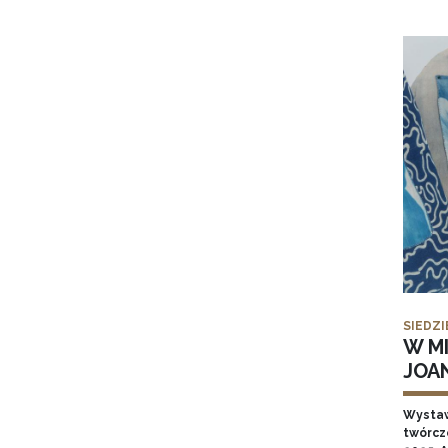
SIEDZI
W MI
JOA
Wysta
twórcz