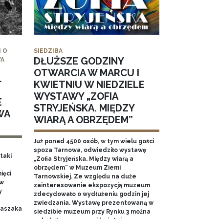
 O
SIEDZIBA
DŁUŻSZE GODZINY
WA
OTWARCIA W MARCU I
.
KWIETNIU W NIEDZIELE
WYSTAWY „ZOFIA
E
STRYJEŃSKA. MIĘDZY
WA
WIARĄ A OBRZĘDEM”
Już ponad 4500 osób, w tym wielu gości
spoza Tarnowa, odwiedziło wystawę
taki
„Zofia Stryjeńska. Między wiarą a
obrzędem” w Muzeum Ziemi
ięci
Tarnowskiej. Ze względu na duże
 w
zainteresowanie ekspozycją muzeum
y
zdecydowało o wydłużeniu godzin jej
zwiedzania. Wystawę prezentowaną w
 Baszaka
siedzibie muzeum przy Rynku 3 można