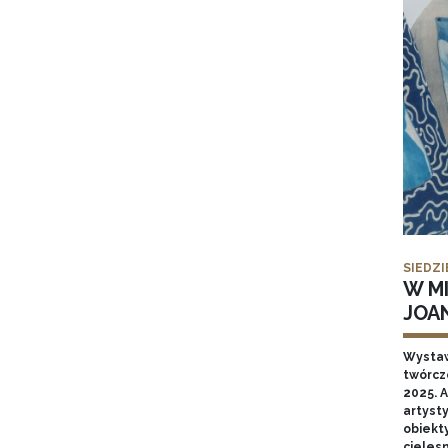
SIEDZI
W MI
JOA
Wysta
twórcz
2025. A
artyst
obiekt
cieles