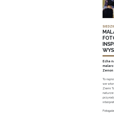
SIEDZI
MAL
FOT
INS
WYS
Echa na
malars
Zenon 
To najn
we wtor
Ziemi T
naturze 
przyrody
interpre
Fotogale