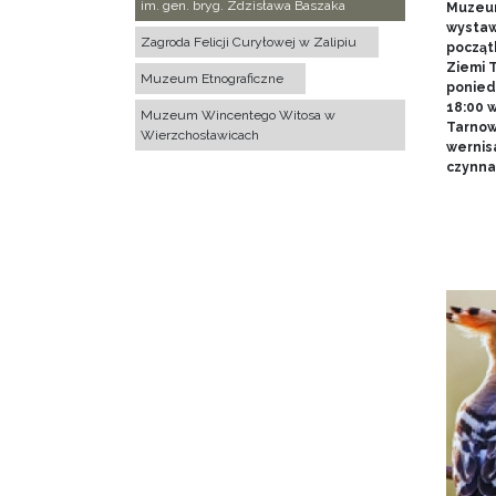
im. gen. bryg. Zdzisława Baszaka
Muzeum
wystawy
Zagroda Felicji Curyłowej w Zalipiu
począt
Ziemi T
Muzeum Etnograficzne
poniedz
18:00 
Muzeum Wincentego Witosa w
Tarnow
Wierzchosławicach
wernis
czynna 