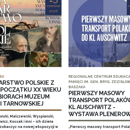
czerwca
2026
BA
REGIONALNE CENTRUM EDUKACJI
ARSTWO POLSKIE Z
PAMIĘCI IM. GEN. BRYG. ZDZISŁA
BASZAKA
I POCZĄTKU XX WIEKU
PIERWSZY MASOWY
BIORACH MUZEUM
TRANSPORT POLAKÓ
MI TARNOWSKIEJ
KL AUSCHWITZ -
WYSTAWA PLENERO
ński, Malczewski, Wyspiański,
icz, Kossak i inni – ich dzieła
zobaczyć na nowej ekspozycji w
„Pierwszy masowy transport Pol