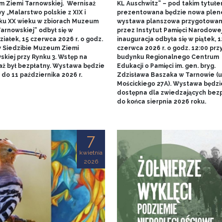
 Ziemi Tarnowskiej. Wernisaż
KL Auschwitz” – pod takim tytuł
 „Malarstwo polskie z XIX i
prezentowana będzie nowa ple
ku XX wieku w zbiorach Muzeum
wystawa planszowa przygotowa
arnowskiej” odbył się w
przez Instytut Pamięci Narodowej.
iałek, 15 czerwca 2026 r. o godz.
inauguracja odbyła się w piątek, 1
w Siedzibie Muzeum Ziemi
czerwca 2026 r. o godz. 12:00 prz
skiej przy Rynku 3. Wstęp na
budynku Regionalnego Centrum
aż był bezpłatny. Wystawa będzie
Edukacji o Pamięci im. gen. bryg.
do 11 października 2026 r.
Zdzisława Baszaka w Tarnowie (u
Mościckiego 27A). Wystawa będzi
dostępna dla zwiedzających bezp
do końca sierpnia 2026 roku.
7
kwietnia
2026