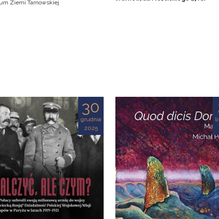
m Ziemi Tarnowskiej
30
grudnia
l
2025