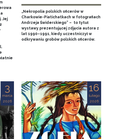
em
nerowa
„Nekropolia polskich oficerów w
na
Charkowie-Piatichatkach w fotografiach
 Jej
Andrzeja Świderskiego” – to tytuł
2
wystawy prezentującej zdjęcia autora z
y
lat 1990–1991, kiedy uczestniczył w
odkrywaniu grobów polskich oficerów.
l.
e
łatnie
3
16
marca
lutego
2026
2026