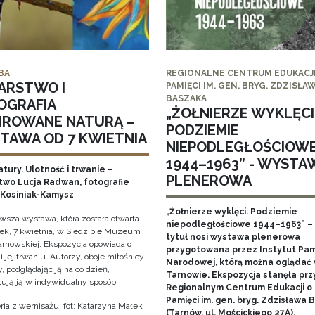
BA
REGIONALNE CENTRUM EDUKACJI
ARSTWO I
PAMIĘCI IM. GEN. BRYG. ZDZISŁA
BASZAKA
OGRAFIA
„ŻOŁNIERZE WYKLĘCI
PIROWANE NATURĄ –
PODZIEMIE
TAWA OD 7 KWIETNIA
NIEPODLEGŁOŚCIOW
1944–1963” - WYSTA
tury. Ulotność i trwanie –
PLENEROWA
two Lucja Radwan, fotografie
Kosiniak-Kamysz
„Żołnierze wyklęci. Podziemie
owsza wystawa, która została otwarta
niepodległościowe 1944–1963” – 
ek, 7 kwietnia, w Siedzibie Muzeum
tytuł nosi wystawa plenerowa
arnowskiej. Ekspozycja opowiada o
przygotowana przez Instytut Pam
i jej trwaniu. Autorzy, oboje miłośnicy
Narodowej, którą można oglądać
, podglądając ją na co dzień,
Tarnowie. Ekspozycja stanęła prz
tują ją w indywidualny sposób.
Regionalnym Centrum Edukacji o
Pamięci im. gen. bryg. Zdzisława
ria z wernisażu, fot: Katarzyna Małek
(Tarnów, ul. Mościckiego 27A).