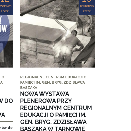
czerwca
kwietnia
2026
2026
 O
REGIONALNE CENTRUM EDUKACJI O
WA
PAMIĘCI IM. GEN. BRYG. ZDZISŁAWA
BASZAKA
NOWA WYSTAWA
W DO
PLENEROWA PRZY
REGIONALNYM CENTRUM
WA
EDUKACJI O PAMIĘCI IM.
GEN. BRYG. ZDZISŁAWA
BASZAKA W TARNOWIE
aków do