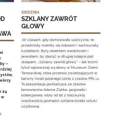
SIEDZIBA
OD
SZKLANY ZAWRÓT
GŁOWY
AWA
„W czasach, gdy dominowała szarzyzna, te
przedmioty mieniły się kolorami i zachwycały
kształtami. Były obiektem westchnień i
mi
powodem, by stanąć w długiej kolejce pod
ż
sklepem. „Szklany zawrót głowy” – tak brzmi
by –
tytuł najnowszej wystawy w Muzeum Ziemi
rdziej
Tarnowskiej, która przenosi zwiedzających w
ystów,
barwny świat polskiego szkła z czasów PRL-u.
twórcy
To prezentacja pochodząca ze zbiorów
tarnowianina Adama Ząbka, pasjonata i
k 24
kolekcjonera, który od lat z niezwykłą
0 w
wrażliwością gromadzi szklane dzieła sztuki
użytkowej.
u.