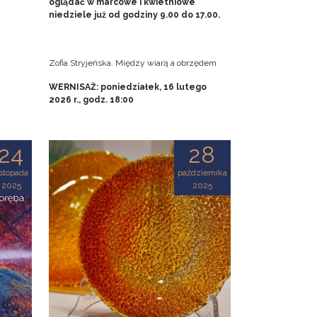
oglądać w marcowe i kwietniowe
niedziele już od godziny 9.00 do 17.00.
Zofia Stryjeńska. Między wiarą a obrzędem
WERNISAŻ: poniedziałek, 16 lutego
2026 r., godz. 18:00
24
28
istopada
października
2025
2025