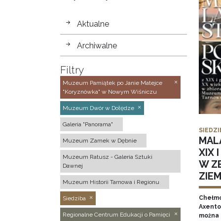
wystawy
Aktualne
Archiwalne
Filtry
Muzeum Pamiątek po Janie Matejce
"Koryznówka" w Nowym Wiśniczu
Muzeum Dwór w Dołędze
Galeria "Panorama"
SIEDZI
MAL
Muzeum Zamek w Dębnie
XIX 
Muzeum Ratusz - Galeria Sztuki
W Z
Dawnej
ZIE
Muzeum Historii Tarnowa i Regionu
Chełmo
Siedziba
Axentow
Regionalne Centrum Edukacji o Pamięci
można 