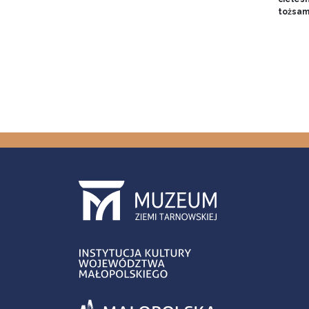
tożsam
Stron