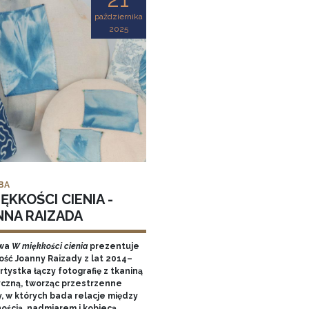
października
2025
BA
ĘKKOŚCI CIENIA -
NNA RAIZADA
wa
W miękkości cienia
prezentuje
ość Joanny Raizady z lat 2014–
rtystka łączy fotografię z tkaniną
yczną, tworząc przestrzenne
y, w których bada relacje między
nością, nadmiarem i kobiecą