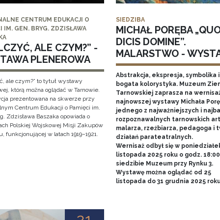
NALNE CENTRUM EDUKACJI O
SIEDZIBA
MICHAŁ PORĘBA „QU
I IM. GEN. BRYG. ZDZISŁAWA
KA
DICIS DOMINE”.
CZYĆ, ALE CZYM?” -
MALARSTWO - WYST
TAWA PLENEROWA
Abstrakcja, ekspresja, symbolika i
ć, ale czym?” to tytuł wystawy
bogata kolorystyka. Muzeum Zie
wej, którą można oglądać w Tarnowie.
Tarnowskiej zaprasza na wernisa
cja prezentowana na skwerze przy
najnowszej wystawy Michała Porę
lnym Centrum Edukacji o Pamięci im.
jednego z najważniejszych i najba
yg. Zdzisława Baszaka opowiada o
rozpoznawalnych tarnowskich art
iach Polskiej Wojskowej Misji Zakupów
malarza, rzeźbiarza, pedagoga i 
, funkcjonującej w latach 1919–1921.
działań parateatralnych.
Wernisaż odbył się w poniedziałe
listopada 2025 roku o godz. 18:0
siedzibie Muzeum przy Rynku 3.
Wystawę można oglądać od 25
listopada do 31 grudnia 2025 rok
21