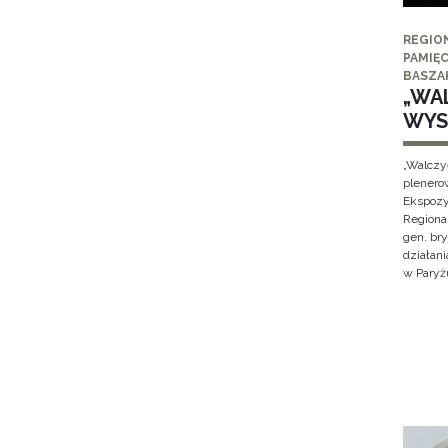
REGIO
PAMIĘC
BASZA
„WAL
WYS
„Walczy
plenero
Ekspozy
Regiona
gen. br
działan
w Paryżu