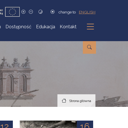
change to
ENGLISH
h
Dostępność
Edukacja
Kontakt
Podmenu
Strona główna
12
16