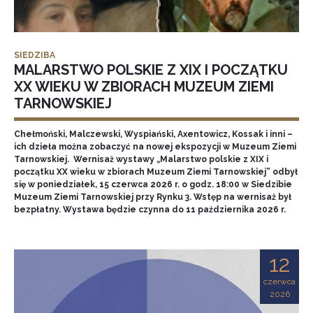
SIEDZIBA
MALARSTWO POLSKIE Z XIX I POCZĄTKU
XX WIEKU W ZBIORACH MUZEUM ZIEMI
TARNOWSKIEJ
Chełmoński, Malczewski, Wyspiański, Axentowicz, Kossak i inni –
ich dzieła można zobaczyć na nowej ekspozycji w Muzeum Ziemi
Tarnowskiej. Wernisaż wystawy „Malarstwo polskie z XIX i
początku XX wieku w zbiorach Muzeum Ziemi Tarnowskiej” odbył
się w poniedziałek, 15 czerwca 2026 r. o godz. 18:00 w Siedzibie
Muzeum Ziemi Tarnowskiej przy Rynku 3. Wstęp na wernisaż był
bezpłatny. Wystawa będzie czynna do 11 października 2026 r.
12
czerwca
2026