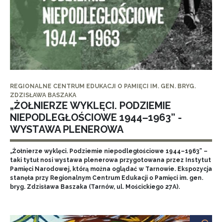
REGIONALNE CENTRUM EDUKACJI O PAMIĘCI IM. GEN. BRYG.
ZDZISŁAWA BASZAKA
„ŻOŁNIERZE WYKLĘCI. PODZIEMIE
NIEPODLEGŁOŚCIOWE 1944–1963” -
WYSTAWA PLENEROWA
„Żołnierze wyklęci. Podziemie niepodległościowe 1944–1963” –
taki tytuł nosi wystawa plenerowa przygotowana przez Instytut
Pamięci Narodowej, którą można oglądać w Tarnowie. Ekspozycja
stanęła przy Regionalnym Centrum Edukacji o Pamięci im. gen.
bryg. Zdzisława Baszaka (Tarnów, ul. Mościckiego 27A).