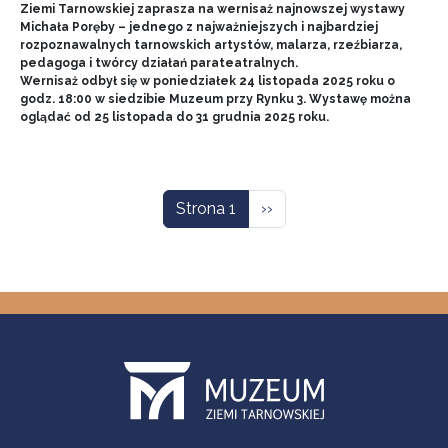
Ziemi Tarnowskiej zaprasza na wernisaż najnowszej wystawy
Michała Poręby – jednego z najważniejszych i najbardziej
rozpoznawalnych tarnowskich artystów, malarza, rzeźbiarza,
pedagoga i twórcy działań parateatralnych.
Wernisaż odbył się w poniedziałek 24 listopada 2025 roku o
godz. 18:00 w siedzibie Muzeum przy Rynku 3. Wystawę można
oglądać od 25 listopada do 31 grudnia 2025 roku.
Stronicowanie
Następna strona
Strona 1
››