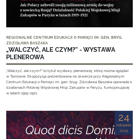
REGIONALNE CENTRUM EDUKACJI O PAMIĘCI IM. GEN. BRYG.
ZDZISŁAWA BASZAKA
„WALCZYĆ, ALE CZYM?” - WYSTAWA
PLENEROWA
„Walczyć, ale czym?” to tytuł wystawy plenerowej, którą można oglądać
w Tarnowie. Ekspozycja prezentowana na skwerze przy Regionalnym
Centrum Edukacji o Pamięci im. gen. bryg. Zdzisława Baszaka opowiada o
działaniach Polskiej Wojskowej Misji Zakupów w Paryżu, funkcjonującej
w latach 1919–1921.
24
listopada
2025