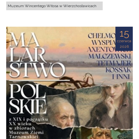
Muzeum Wincentego Witosa w Wierzchosławicach
15
czerwca
2026