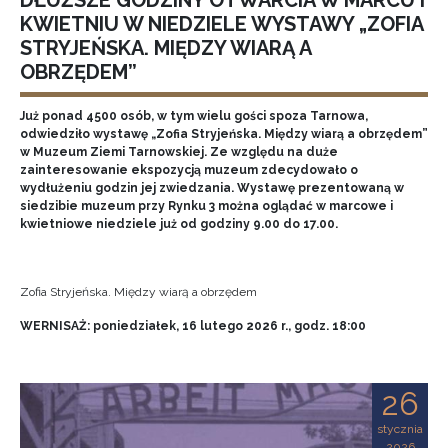
DŁUŻSZE GODZINY OTWARCIA W MARCU I
KWIETNIU W NIEDZIELE WYSTAWY „ZOFIA
STRYJEŃSKA. MIĘDZY WIARĄ A
OBRZĘDEM”
Już ponad 4500 osób, w tym wielu gości spoza Tarnowa,
odwiedziło wystawę „Zofia Stryjeńska. Między wiarą a obrzędem”
w Muzeum Ziemi Tarnowskiej. Ze względu na duże
zainteresowanie ekspozycją muzeum zdecydowało o
wydłużeniu godzin jej zwiedzania. Wystawę prezentowaną w
siedzibie muzeum przy Rynku 3 można oglądać w marcowe i
kwietniowe niedziele już od godziny 9.00 do 17.00.
Zofia Stryjeńska. Między wiarą a obrzędem
WERNISAŻ: poniedziałek, 16 lutego 2026 r., godz. 18:00
26
stycznia
2026