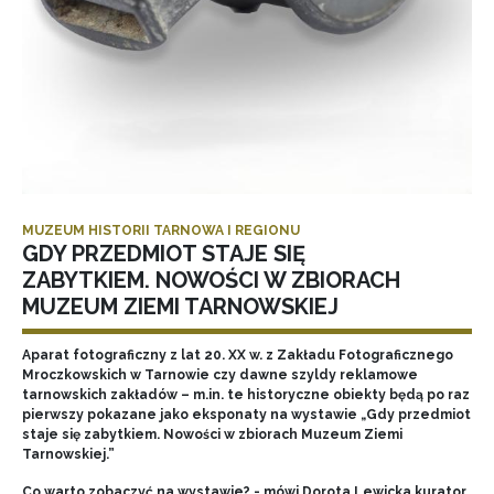
MUZEUM HISTORII TARNOWA I REGIONU
GDY PRZEDMIOT STAJE SIĘ
ZABYTKIEM. NOWOŚCI W ZBIORACH
MUZEUM ZIEMI TARNOWSKIEJ
Aparat fotograficzny z lat 20. XX w. z Zakładu Fotograficznego
Mroczkowskich w Tarnowie czy dawne szyldy reklamowe
tarnowskich zakładów – m.in. te historyczne obiekty będą po raz
pierwszy pokazane jako eksponaty na wystawie „Gdy przedmiot
staje się zabytkiem. Nowości w zbiorach Muzeum Ziemi
Tarnowskiej.”
Co warto zobaczyć na wystawie? - mówi Dorota Lewicka kurator