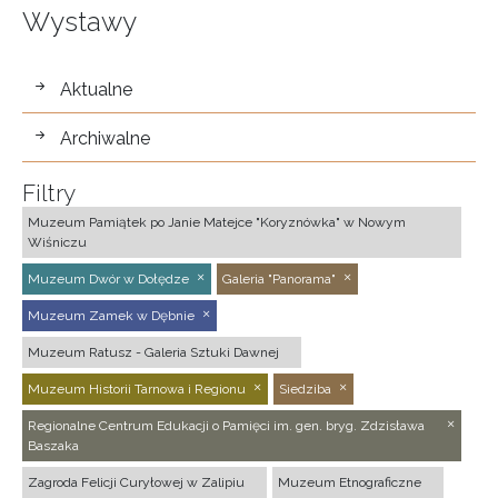
Wystawy
wystawy
Aktualne
Archiwalne
Filtry
Muzeum Pamiątek po Janie Matejce "Koryznówka" w Nowym
Wiśniczu
Muzeum Dwór w Dołędze
Galeria "Panorama"
Muzeum Zamek w Dębnie
Muzeum Ratusz - Galeria Sztuki Dawnej
Muzeum Historii Tarnowa i Regionu
Siedziba
Regionalne Centrum Edukacji o Pamięci im. gen. bryg. Zdzisława
Baszaka
Zagroda Felicji Curyłowej w Zalipiu
Muzeum Etnograficzne