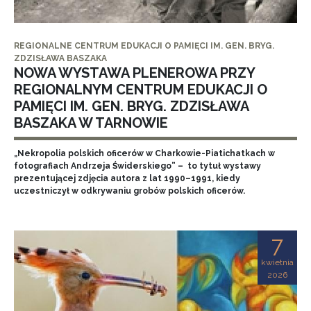
REGIONALNE CENTRUM EDUKACJI O PAMIĘCI IM. GEN. BRYG.
ZDZISŁAWA BASZAKA
NOWA WYSTAWA PLENEROWA PRZY
REGIONALNYM CENTRUM EDUKACJI O
PAMIĘCI IM. GEN. BRYG. ZDZISŁAWA
BASZAKA W TARNOWIE
„Nekropolia polskich oficerów w Charkowie-Piatichatkach w
fotografiach Andrzeja Świderskiego” – to tytuł wystawy
prezentującej zdjęcia autora z lat 1990–1991, kiedy
uczestniczył w odkrywaniu grobów polskich oficerów.
7
kwietnia
2026