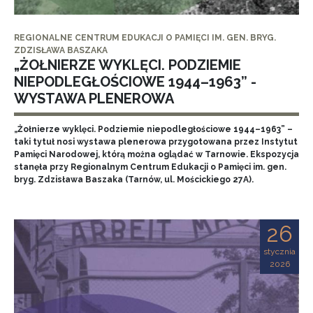
REGIONALNE CENTRUM EDUKACJI O PAMIĘCI IM. GEN. BRYG.
ZDZISŁAWA BASZAKA
„ŻOŁNIERZE WYKLĘCI. PODZIEMIE
NIEPODLEGŁOŚCIOWE 1944–1963” -
WYSTAWA PLENEROWA
„Żołnierze wyklęci. Podziemie niepodległościowe 1944–1963” –
taki tytuł nosi wystawa plenerowa przygotowana przez Instytut
Pamięci Narodowej, którą można oglądać w Tarnowie. Ekspozycja
stanęła przy Regionalnym Centrum Edukacji o Pamięci im. gen.
bryg. Zdzisława Baszaka (Tarnów, ul. Mościckiego 27A).
26
stycznia
2026