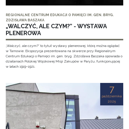
REGIONALNE CENTRUM EDUKACJI O PAMIĘCI IM. GEN. BRYG.
ZDZISŁAWA BASZAKA
„WALCZYĆ, ALE CZYM?” - WYSTAWA
PLENEROWA
„Walczyć, ale czym?” to tytuł wystawy plenerowej, którą można oglądać
w Tarnowie. Ekspozycja prezentowana na skwerze przy Regionalnym
Centrum Edukacji o Pamięci im. gen. bryg. Zdzisława Baszaka opowiada o
działaniach Polskiej Wojskowej Misji Zakupów w Paryżu, funkcjonującej
w latach 1919–1921.
7
października
2025