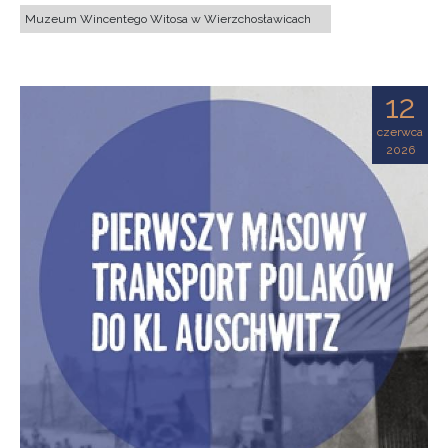
Muzeum Wincentego Witosa w Wierzchosławicach
12
czerwca
2026