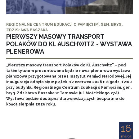
REGIONALNE CENTRUM EDUKACJI O PAMIĘCI IM. GEN. BRYG.
ZDZISŁAWA BASZAKA
PIERWSZY MASOWY TRANSPORT
POLAKÓW DO KL AUSCHWITZ - WYSTAWA
PLENEROWA
„Pierwszy masowy transport Polaków do KL Auschwitz” – pod
takim tytułem prezentowana będzie nowa plenerowa wystawa
planszowa przygotowana przez Instytut Pamięci Narodowej. Jej
inauguracja odbyła się w piątek, 12 czerwca 2026 r. o godz. 12:00
przy budynku Regionalnego Centrum Edukacji o Pamięci im. gen.
bryg. Zdzisława Baszaka w Tarnowie (ul. Mościckiego 27A).
Wystawa będzie dostępna dla zwiedzających bezpłatnie do
końca sierpnia 2026 roku.
16
marca