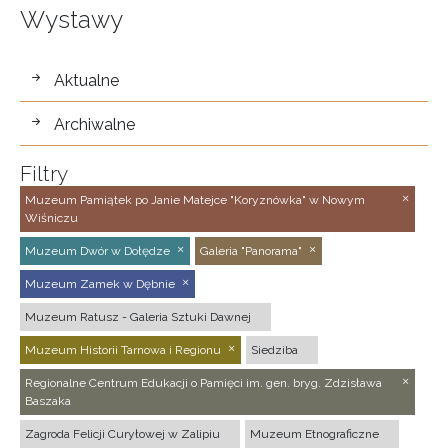
Wystawy
wystawy
Aktualne
Archiwalne
Filtry
Muzeum Pamiątek po Janie Matejce "Koryznówka" w Nowym
Wiśniczu
Muzeum Dwór w Dołędze
Galeria "Panorama"
Muzeum Zamek w Dębnie
Muzeum Ratusz - Galeria Sztuki Dawnej
Muzeum Historii Tarnowa i Regionu
Siedziba
Regionalne Centrum Edukacji o Pamięci im. gen. bryg. Zdzisława
Baszaka
Zagroda Felicji Curyłowej w Zalipiu
Muzeum Etnograficzne