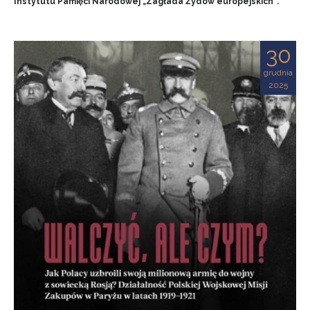
Instytutu Pamięci Narodowej „Zagłada Żydów europejskich”.
30
grudnia
2025