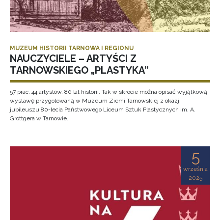
MUZEUM HISTORII TARNOWA I REGIONU
NAUCZYCIELE – ARTYŚCI Z
TARNOWSKIEGO „PLASTYKA”
57 prac. 44 artystów. 80 lat historii. Tak w skrócie można opisać wyjątkową
wystawę przygotowaną w Muzeum Ziemi Tarnowskiej z okazji
jubileuszu 80-lecia Państwowego Liceum Sztuk Plastycznych im. A.
Grottgera w Tarnowie.
5
września
2025