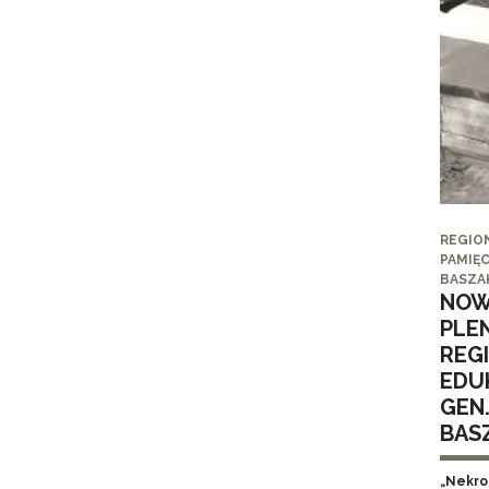
REGIO
PAMIĘC
BASZA
NOW
PLE
REG
EDUK
GEN
BAS
„Nekro