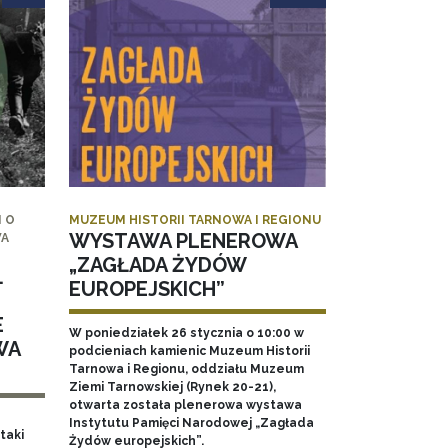
 O
MUZEUM HISTORII TARNOWA I REGIONU
WYSTAWA PLENEROWA
WA
„ZAGŁADA ŻYDÓW
.
EUROPEJSKICH”
E
W poniedziałek 26 stycznia o 10:00 w
WA
podcieniach kamienic Muzeum Historii
Tarnowa i Regionu, oddziału Muzeum
Ziemi Tarnowskiej (Rynek 20-21),
otwarta została plenerowa wystawa
Instytutu Pamięci Narodowej „Zagłada
taki
Żydów europejskich”.