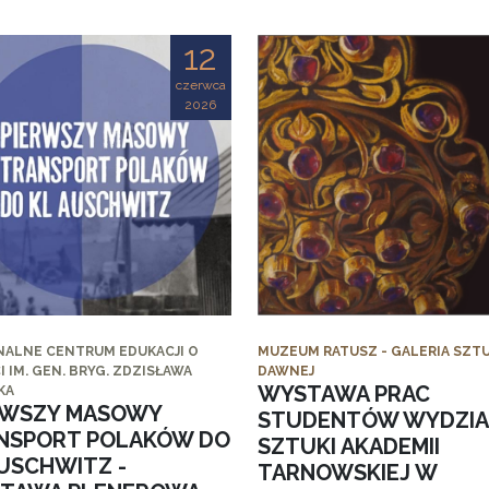
12
czerwca
2026
NALNE CENTRUM EDUKACJI O
MUZEUM RATUSZ - GALERIA SZTU
I IM. GEN. BRYG. ZDZISŁAWA
DAWNEJ
WYSTAWA PRAC
KA
RWSZY MASOWY
STUDENTÓW WYDZI
NSPORT POLAKÓW DO
SZTUKI AKADEMII
AUSCHWITZ -
TARNOWSKIEJ W