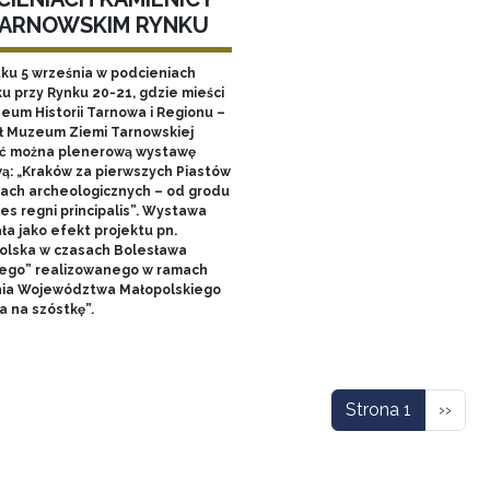
TARNOWSKIM RYNKU
tku 5 września w podcieniach
u przy Rynku 20-21, gdzie mieści
zeum Historii Tarnowa i Regionu –
ł Muzeum Ziemi Tarnowskiej
ć można plenerową wystawę
ą: „Kraków za pierwszych Piastów
łach archeologicznych – od grodu
es regni principalis”. Wystawa
ła jako efekt projektu pn.
olska w czasach Bolesława
ego” realizowanego w ramach
nia Województwa Małopolskiego
a na szóstkę”.
icowanie
Nastę
Strona 1
››