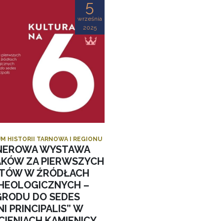
5
września
2025
M HISTORII TARNOWA I REGIONU
NEROWA WYSTAWA
AKÓW ZA PIERWSZYCH
STÓW W ŹRÓDŁACH
HEOLOGICZNYCH –
GRODU DO SEDES
I PRINCIPALIS” W
CIENIACH KAMIENICY