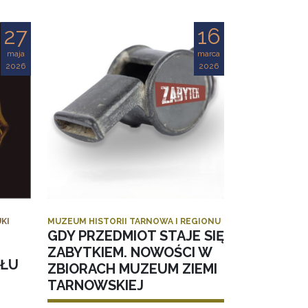
27
16
maja
marca
2026
2026
KI
MUZEUM HISTORII TARNOWA I REGIONU
GDY PRZEDMIOT STAJE SIĘ
ZABYTKIEM. NOWOŚCI W
AŁU
ZBIORACH MUZEUM ZIEMI
TARNOWSKIEJ