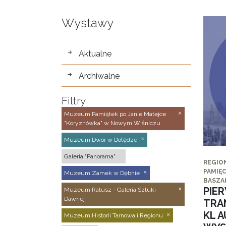
Wystawy
wystawy
Aktualne
Archiwalne
Filtry
Muzeum Pamiątek po Janie Matejce
"Koryznówka" w Nowym Wiśniczu
Muzeum Dwór w Dołędze
Galeria "Panorama"
REGIO
PAMIĘC
Muzeum Zamek w Dębnie
BASZA
PIE
Muzeum Ratusz - Galeria Sztuki
Dawnej
TRA
KL 
Muzeum Historii Tarnowa i Regionu