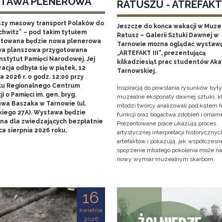
TAWA PLENEROWA
RATUSZU - ATREFAKT I
szy masowy transport Polaków do
Jeszcze do końca wakacji w Muz
chwitz” – pod takim tytułem
Ratusz – Galerii Sztuki Dawnej w
towana będzie nowa plenerowa
Tarnowie można oglądać wystaw
a planszowa przygotowana
„ARTEFAKT III”, prezentującą
nstytut Pamięci Narodowej. Jej
kilkadziesiąt prac studentów Ak
acja odbyła się w piątek, 12
Tarnowskiej.
 2026 r. o godz. 12:00 przy
u Regionalnego Centrum
Inspiracją do powstania rysunków były
i o Pamięci im. gen. bryg.
muzealne eksponaty dawnej sztuki, k
awa Baszaka w Tarnowie (ul.
młodzi twórcy analizowali pod kątem f
kiego 27A). Wystawa będzie
funkcji oraz bogactwa zdobień i ornam
na dla zwiedzających bezpłatnie
Prezentowane prace ukazują proces
a sierpnia 2026 roku.
artystycznej interpretacji historycznyc
artefaktów i pokazują, jak współczesn
spojrzenie młodego pokolenia może n
nowy wymiar muzealnym skarbom.
16
kwietnia
2026