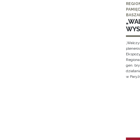
REGIO
PAMIĘC
BASZA
„WAL
WYS
„Walczy
plenero
Ekspozy
Regiona
gen. br
działan
w Paryżu