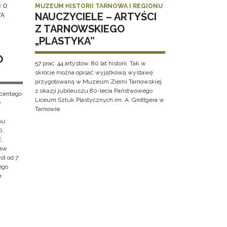
 O
MUZEUM HISTORII TARNOWA I REGIONU
NAUCZYCIELE – ARTYŚCI
WA
Z TARNOWSKIEGO
„PLASTYKA”
O
57 prac. 44 artystów. 80 lat historii. Tak w
skrócie można opisać wyjątkową wystawę
przygotowaną w Muzeum Ziemi Tarnowskiej
z okazji jubileuszu 80-lecia Państwowego
ncentego
Liceum Sztuk Plastycznych im. A. Grottgera w
w
Tarnowie.
hu
0.
ć,
ław
st od 7
ego
e