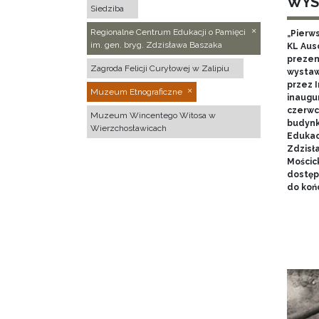
WYS
Siedziba
Regionalne Centrum Edukacji o Pamięci
„Pierw
im. gen. bryg. Zdzisława Baszaka
KL Aus
prezen
Zagroda Felicji Curyłowej w Zalipiu
wystaw
przez I
Muzeum Etnograficzne
inaugur
czerwca
Muzeum Wincentego Witosa w
budynk
Wierzchosławicach
Edukacj
Zdzisł
Mościc
dostęp
do końc