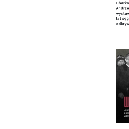
Charko
Andrze
wystaw
lat 19
odkryw