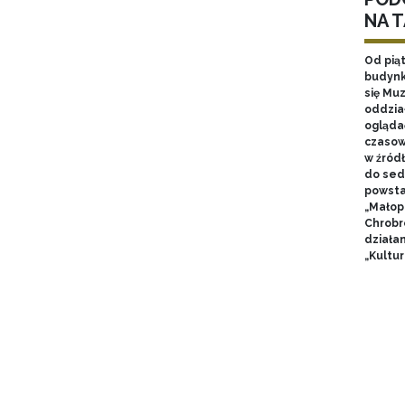
NA 
Od pią
budynk
się Mu
oddzia
ogląda
czasow
w źród
do sed
powsta
„Małop
Chrobr
działa
„Kultur
Stron