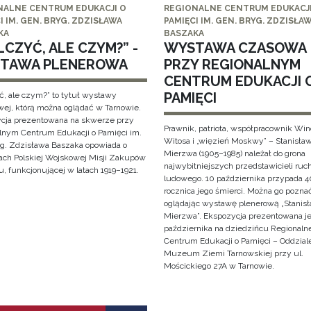
NALNE CENTRUM EDUKACJI O
REGIONALNE CENTRUM EDUKACJI
I IM. GEN. BRYG. ZDZISŁAWA
PAMIĘCI IM. GEN. BRYG. ZDZISŁA
KA
BASZAKA
CZYĆ, ALE CZYM?” -
WYSTAWA CZASOWA
TAWA PLENEROWA
PRZY REGIONALNYM
CENTRUM EDUKACJI 
PAMIĘCI
ć, ale czym?” to tytuł wystawy
wej, którą można oglądać w Tarnowie.
cja prezentowana na skwerze przy
Prawnik, patriota, współpracownik Wi
lnym Centrum Edukacji o Pamięci im.
Witosa i „więzień Moskwy” – Stanisła
yg. Zdzisława Baszaka opowiada o
Mierzwa (1905–1985) należał do grona
iach Polskiej Wojskowej Misji Zakupów
najwybitniejszych przedstawicieli ruc
, funkcjonującej w latach 1919–1921.
ludowego. 10 października przypada 4
rocznica jego śmierci. Można go pozna
oglądając wystawę plenerową „Stanis
Mierzwa”. Ekspozycja prezentowana je
października na dziedzińcu Regionaln
Centrum Edukacji o Pamięci – Oddzial
Muzeum Ziemi Tarnowskiej przy ul.
Mościckiego 27A w Tarnowie.