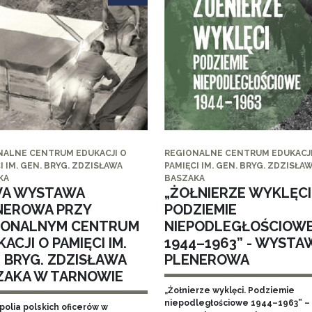
NALNE CENTRUM EDUKACJI O
REGIONALNE CENTRUM EDUKACJI
I IM. GEN. BRYG. ZDZISŁAWA
PAMIĘCI IM. GEN. BRYG. ZDZISŁA
KA
BASZAKA
A WYSTAWA
„ŻOŁNIERZE WYKLĘCI
NEROWA PRZY
PODZIEMIE
IONALNYM CENTRUM
NIEPODLEGŁOŚCIOW
ACJI O PAMIĘCI IM.
1944–1963” - WYSTA
. BRYG. ZDZISŁAWA
PLENEROWA
ZAKA W TARNOWIE
„Żołnierze wyklęci. Podziemie
niepodległościowe 1944–1963” – 
polia polskich oficerów w