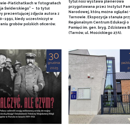
tytuł nosi wystawa plenerowa
wie-Piatichatkach w fotografiach
przygotowana przez Instytut Pam
ja Świderskiego” – to tytuł
Narodowej, którą można oglądać
y prezentującej zdjęcia autora z
Tarnowie. Ekspozycja stanęła prz
90–1991, kiedy uczestniczył w
Regionalnym Centrum Edukacji o
aniu grobów polskich oficerów.
Pamięci im. gen. bryg. Zdzisława
(Tarnów, ul. Mościckiego 27A).
30
grudnia
paźdz
2025
2