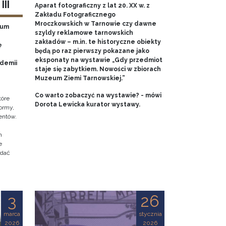
II
Aparat fotograficzny z lat 20. XX w. z
Zakładu Fotograficznego
Mroczkowskich w Tarnowie czy dawne
eum
szyldy reklamowe tarnowskich
zakładów – m.in. te historyczne obiekty
ę
będą po raz pierwszy pokazane jako
eksponaty na wystawie „Gdy przedmiot
ademii
staje się zabytkiem. Nowości w zbiorach
Muzeum Ziemi Tarnowskiej.”
Co warto zobaczyć na wystawie? - mówi
tóre
Dorota Lewicka kurator wystawy.
ormy,
entów.
h
e
adać
3
26
marca
stycznia
2026
2026