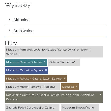
Wystawy
wystawy
Aktualne
Archiwalne
Filtry
Muzeum Pamiątek po Janie Matejce "Koryznówka" w Nowym
Wiśniczu
Muzeum Dwór w Dołędze
Galeria "Panorama"
Muzeum Zamek w Dębnie
Muzeum Ratusz - Galeria Sztuki Dawnej
Muzeum Historii Tarnowa i Regionu
Siedziba
Regionalne Centrum Edukacji o Pamięci im. gen. bryg. Zdzisława
Baszaka
Zagroda Felicji Curyłowej w Zalipiu
Muzeum Etnograficzne