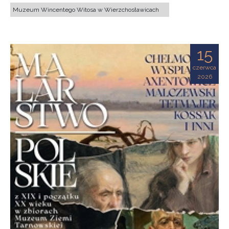
Muzeum Wincentego Witosa w Wierzchosławicach
15
czerwca
2026