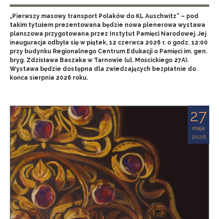
„Pierwszy masowy transport Polaków do KL Auschwitz” – pod
takim tytułem prezentowana będzie nowa plenerowa wystawa
planszowa przygotowana przez Instytut Pamięci Narodowej. Jej
inauguracja odbyła się w piątek, 12 czerwca 2026 r. o godz. 12:00
przy budynku Regionalnego Centrum Edukacji o Pamięci im. gen.
bryg. Zdzisława Baszaka w Tarnowie (ul. Mościckiego 27A).
Wystawa będzie dostępna dla zwiedzających bezpłatnie do
końca sierpnia 2026 roku.
27
maja
2026