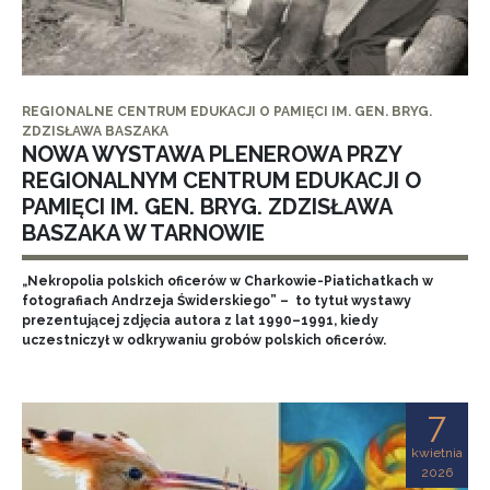
REGIONALNE CENTRUM EDUKACJI O PAMIĘCI IM. GEN. BRYG.
ZDZISŁAWA BASZAKA
NOWA WYSTAWA PLENEROWA PRZY
REGIONALNYM CENTRUM EDUKACJI O
PAMIĘCI IM. GEN. BRYG. ZDZISŁAWA
BASZAKA W TARNOWIE
„Nekropolia polskich oficerów w Charkowie-Piatichatkach w
fotografiach Andrzeja Świderskiego” – to tytuł wystawy
prezentującej zdjęcia autora z lat 1990–1991, kiedy
uczestniczył w odkrywaniu grobów polskich oficerów.
7
kwietnia
2026