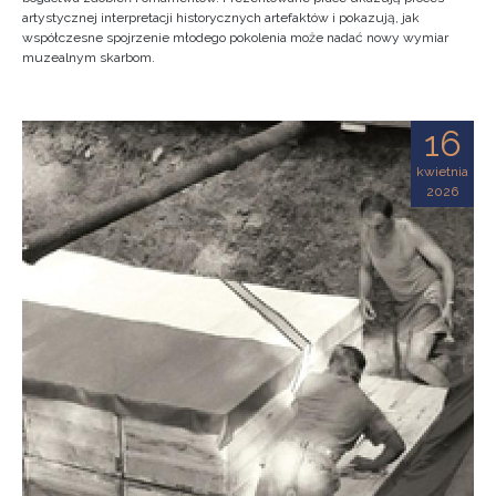
artystycznej interpretacji historycznych artefaktów i pokazują, jak
współczesne spojrzenie młodego pokolenia może nadać nowy wymiar
muzealnym skarbom.
16
kwietnia
2026