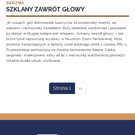
SIEDZIBA
SZKLANY ZAWRÓT GŁOWY
„W czasach, gdy dominowała szarzyzna, te przedmioty mieniły się
kolorami i zachwycały kształtami. Były obiektem westchnień i powodem,
by stanąć w długiej kolejce pod sklepem. „Szklany zawrót głowy” – tak
brzmi tytuł najnowszej wystawy w Muzeum Ziemi Tarnowskiej, która
przenosi zwiedzających w barwny świat polskiego szkła z czasów PRL-u.
To prezentacja pochodząca ze zbiorów tarnowianina Adama Ząbka,
pasjonata i kolekcjonera, który od lat z niezwykłą wrażliwością gromadzi
szklane dzieła sztuki użytkowej.
Stronicowanie
Następna strona
Strona 1
››