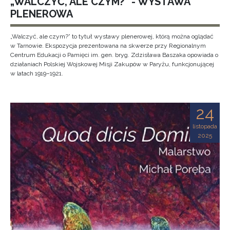
„WALCZYĆ, ALE CZYM?” - WYSTAWA
PLENEROWA
„Walczyć, ale czym?” to tytuł wystawy plenerowej, którą można oglądać
w Tarnowie. Ekspozycja prezentowana na skwerze przy Regionalnym
Centrum Edukacji o Pamięci im. gen. bryg. Zdzisława Baszaka opowiada o
działaniach Polskiej Wojskowej Misji Zakupów w Paryżu, funkcjonującej
w latach 1919–1921.
24
listopada
2025