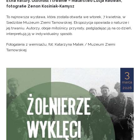
Echa natury. Ulotność i trwanie – malarstwo Lucja Radwan,
fotografie Zenon Kosiniak-Kamysz
To najnowsza wystawa, która została otwarta we wtorek, 7 kwietnia, w
Siedzibie Muzeum Ziemi Tarnowskiej. Ekspozycja opowiada o naturze i
jej trwaniu. Autorzy, oboje miłośnicy przyrody, podglądając ją na co dzień,
interpretują ją w indywidualny sposób.
Fotogaleria z wernisażu, fot: Katarzyna Małek / Muzeum Ziemi
Tarnowskiej
3
marca
2026