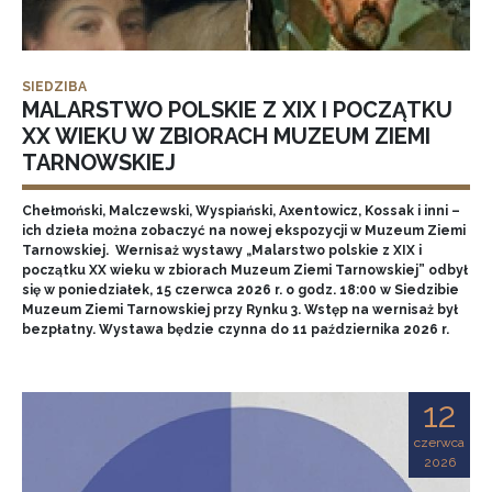
SIEDZIBA
MALARSTWO POLSKIE Z XIX I POCZĄTKU
XX WIEKU W ZBIORACH MUZEUM ZIEMI
TARNOWSKIEJ
Chełmoński, Malczewski, Wyspiański, Axentowicz, Kossak i inni –
ich dzieła można zobaczyć na nowej ekspozycji w Muzeum Ziemi
Tarnowskiej. Wernisaż wystawy „Malarstwo polskie z XIX i
początku XX wieku w zbiorach Muzeum Ziemi Tarnowskiej” odbył
się w poniedziałek, 15 czerwca 2026 r. o godz. 18:00 w Siedzibie
Muzeum Ziemi Tarnowskiej przy Rynku 3. Wstęp na wernisaż był
bezpłatny. Wystawa będzie czynna do 11 października 2026 r.
12
czerwca
2026