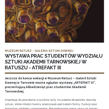
MUZEUM RATUSZ - GALERIA SZTUKI DAWNEJ
WYSTAWA PRAC STUDENTÓW WYDZIAŁU
SZTUKI AKADEMII TARNOWSKIEJ W
RATUSZU - ATREFAKT III
Jeszcze do końca wakacji w Muzeum Ratusz – Galerii Sztuki
Dawnej w Tarnowie można oglądać wystawę „ARTEFAKT III”,
prezentującą kilkadziesiąt prac studentów Akademii
Tarnowskiej.
Inspiracją do powstania rysunków były muzealne eksponaty dawnej
sztuki, które młodzi twórcy analizowali pod kątem formy, funkcji oraz
bogactwa zdobień i ornamentów. Prezentowane prace ukazują proces