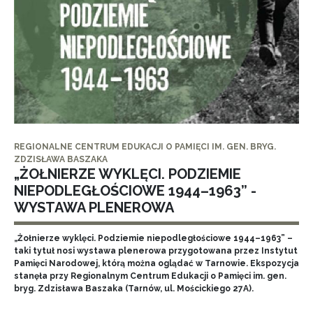
REGIONALNE CENTRUM EDUKACJI O PAMIĘCI IM. GEN. BRYG.
ZDZISŁAWA BASZAKA
„ŻOŁNIERZE WYKLĘCI. PODZIEMIE
NIEPODLEGŁOŚCIOWE 1944–1963” -
WYSTAWA PLENEROWA
„Żołnierze wyklęci. Podziemie niepodległościowe 1944–1963” –
taki tytuł nosi wystawa plenerowa przygotowana przez Instytut
Pamięci Narodowej, którą można oglądać w Tarnowie. Ekspozycja
stanęła przy Regionalnym Centrum Edukacji o Pamięci im. gen.
bryg. Zdzisława Baszaka (Tarnów, ul. Mościckiego 27A).