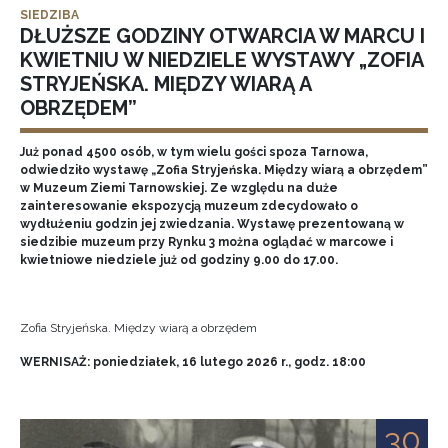
SIEDZIBA
DŁUŻSZE GODZINY OTWARCIA W MARCU I
KWIETNIU W NIEDZIELE WYSTAWY „ZOFIA
STRYJEŃSKA. MIĘDZY WIARĄ A
OBRZĘDEM”
Już ponad 4500 osób, w tym wielu gości spoza Tarnowa,
odwiedziło wystawę „Zofia Stryjeńska. Między wiarą a obrzędem”
w Muzeum Ziemi Tarnowskiej. Ze względu na duże
zainteresowanie ekspozycją muzeum zdecydowało o
wydłużeniu godzin jej zwiedzania. Wystawę prezentowaną w
siedzibie muzeum przy Rynku 3 można oglądać w marcowe i
kwietniowe niedziele już od godziny 9.00 do 17.00.
Zofia Stryjeńska. Między wiarą a obrzędem
WERNISAŻ: poniedziałek, 16 lutego 2026 r., godz. 18:00
30