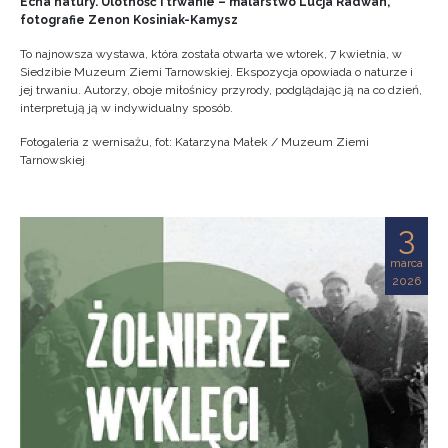
Echa natury. Ulotność i trwanie – malarstwo Lucja Radwan,
fotografie Zenon Kosiniak-Kamysz
To najnowsza wystawa, która została otwarta we wtorek, 7 kwietnia, w
Siedzibie Muzeum Ziemi Tarnowskiej. Ekspozycja opowiada o naturze i
jej trwaniu. Autorzy, oboje miłośnicy przyrody, podglądając ją na co dzień,
interpretują ją w indywidualny sposób.
Fotogaleria z wernisażu, fot: Katarzyna Małek / Muzeum Ziemi
Tarnowskiej
3
marca
2026