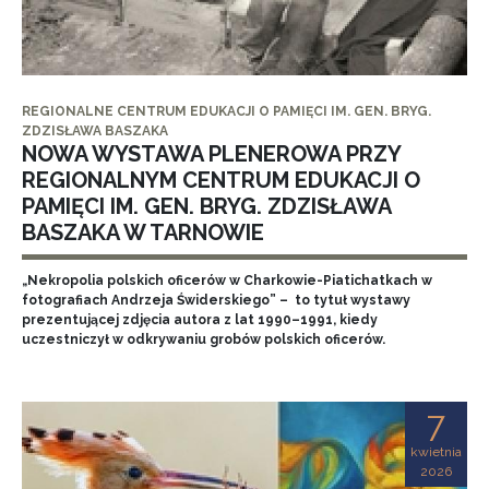
REGIONALNE CENTRUM EDUKACJI O PAMIĘCI IM. GEN. BRYG.
ZDZISŁAWA BASZAKA
NOWA WYSTAWA PLENEROWA PRZY
REGIONALNYM CENTRUM EDUKACJI O
PAMIĘCI IM. GEN. BRYG. ZDZISŁAWA
BASZAKA W TARNOWIE
„Nekropolia polskich oficerów w Charkowie-Piatichatkach w
fotografiach Andrzeja Świderskiego” – to tytuł wystawy
prezentującej zdjęcia autora z lat 1990–1991, kiedy
uczestniczył w odkrywaniu grobów polskich oficerów.
7
kwietnia
2026