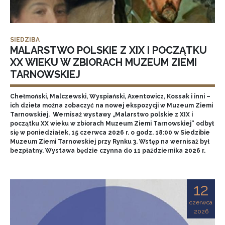
SIEDZIBA
MALARSTWO POLSKIE Z XIX I POCZĄTKU
XX WIEKU W ZBIORACH MUZEUM ZIEMI
TARNOWSKIEJ
Chełmoński, Malczewski, Wyspiański, Axentowicz, Kossak i inni –
ich dzieła można zobaczyć na nowej ekspozycji w Muzeum Ziemi
Tarnowskiej. Wernisaż wystawy „Malarstwo polskie z XIX i
początku XX wieku w zbiorach Muzeum Ziemi Tarnowskiej” odbył
się w poniedziałek, 15 czerwca 2026 r. o godz. 18:00 w Siedzibie
Muzeum Ziemi Tarnowskiej przy Rynku 3. Wstęp na wernisaż był
bezpłatny. Wystawa będzie czynna do 11 października 2026 r.
12
czerwca
2026