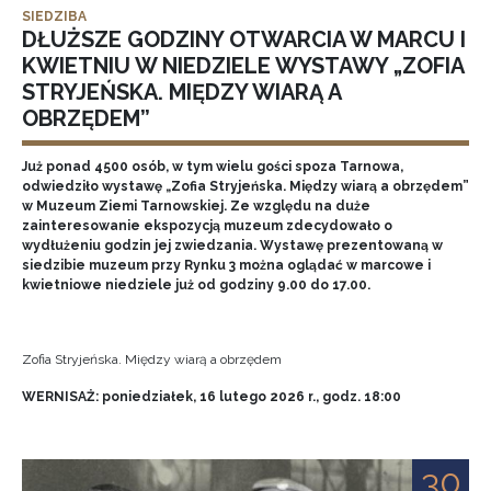
SIEDZIBA
DŁUŻSZE GODZINY OTWARCIA W MARCU I
KWIETNIU W NIEDZIELE WYSTAWY „ZOFIA
STRYJEŃSKA. MIĘDZY WIARĄ A
OBRZĘDEM”
Już ponad 4500 osób, w tym wielu gości spoza Tarnowa,
odwiedziło wystawę „Zofia Stryjeńska. Między wiarą a obrzędem”
w Muzeum Ziemi Tarnowskiej. Ze względu na duże
zainteresowanie ekspozycją muzeum zdecydowało o
wydłużeniu godzin jej zwiedzania. Wystawę prezentowaną w
siedzibie muzeum przy Rynku 3 można oglądać w marcowe i
kwietniowe niedziele już od godziny 9.00 do 17.00.
Zofia Stryjeńska. Między wiarą a obrzędem
WERNISAŻ: poniedziałek, 16 lutego 2026 r., godz. 18:00
30