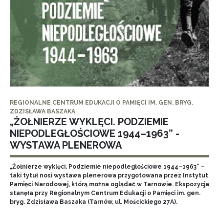
REGIONALNE CENTRUM EDUKACJI O PAMIĘCI IM. GEN. BRYG.
ZDZISŁAWA BASZAKA
„ŻOŁNIERZE WYKLĘCI. PODZIEMIE
NIEPODLEGŁOŚCIOWE 1944–1963” -
WYSTAWA PLENEROWA
„Żołnierze wyklęci. Podziemie niepodległościowe 1944–1963” –
taki tytuł nosi wystawa plenerowa przygotowana przez Instytut
Pamięci Narodowej, którą można oglądać w Tarnowie. Ekspozycja
stanęła przy Regionalnym Centrum Edukacji o Pamięci im. gen.
bryg. Zdzisława Baszaka (Tarnów, ul. Mościckiego 27A).