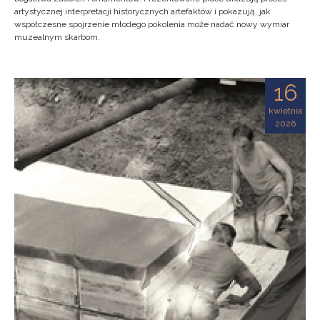
artystycznej interpretacji historycznych artefaktów i pokazują, jak
współczesne spojrzenie młodego pokolenia może nadać nowy wymiar
muzealnym skarbom.
16
kwietnia
2026