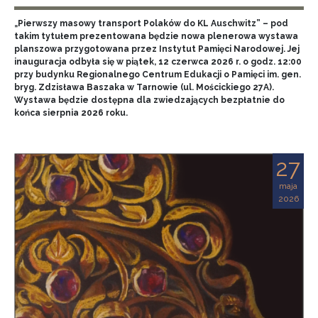
„Pierwszy masowy transport Polaków do KL Auschwitz” – pod
takim tytułem prezentowana będzie nowa plenerowa wystawa
planszowa przygotowana przez Instytut Pamięci Narodowej. Jej
inauguracja odbyła się w piątek, 12 czerwca 2026 r. o godz. 12:00
przy budynku Regionalnego Centrum Edukacji o Pamięci im. gen.
bryg. Zdzisława Baszaka w Tarnowie (ul. Mościckiego 27A).
Wystawa będzie dostępna dla zwiedzających bezpłatnie do
końca sierpnia 2026 roku.
27
maja
2026