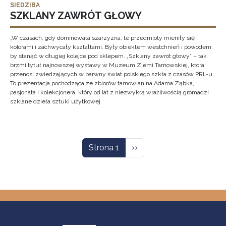
SIEDZIBA
SZKLANY ZAWRÓT GŁOWY
„W czasach, gdy dominowała szarzyzna, te przedmioty mieniły się
kolorami i zachwycały kształtami. Były obiektem westchnień i powodem,
by stanąć w długiej kolejce pod sklepem. „Szklany zawrót głowy” – tak
brzmi tytuł najnowszej wystawy w Muzeum Ziemi Tarnowskiej, która
przenosi zwiedzających w barwny świat polskiego szkła z czasów PRL-u.
To prezentacja pochodząca ze zbiorów tarnowianina Adama Ząbka,
pasjonata i kolekcjonera, który od lat z niezwykłą wrażliwością gromadzi
szklane dzieła sztuki użytkowej.
Stronicowanie
Następna strona
Strona 1
››