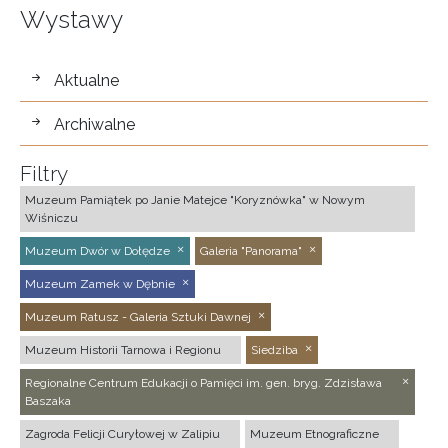
Wystawy
wystawy
Aktualne
Archiwalne
Filtry
Muzeum Pamiątek po Janie Matejce "Koryznówka" w Nowym
Wiśniczu
Muzeum Dwór w Dołędze
Galeria "Panorama"
Muzeum Zamek w Dębnie
Muzeum Ratusz - Galeria Sztuki Dawnej
Muzeum Historii Tarnowa i Regionu
Siedziba
Regionalne Centrum Edukacji o Pamięci im. gen. bryg. Zdzisława
Baszaka
Zagroda Felicji Curyłowej w Zalipiu
Muzeum Etnograficzne