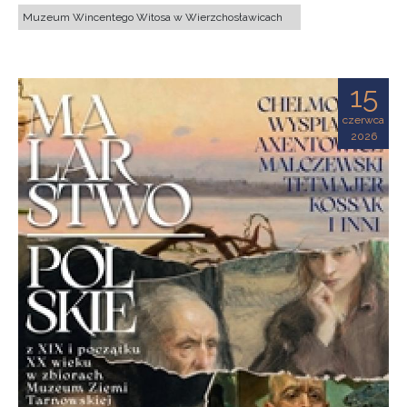
Muzeum Wincentego Witosa w Wierzchosławicach
15
czerwca
2026