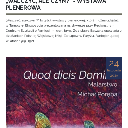
„WALCZYĆ, ALE CZYM?” - WYSTAWA
PLENEROWA
„Walczyć, ale czym?” to tytuł wystawy plenerowej, którą można oglądać
w Tarnowie. Ekspozycja prezentowana na skwerze przy Regionalnym
Centrum Edukacji o Pamięci im. gen. bryg. Zdzisława Baszaka opowiada o
działaniach Polskiej Wojskowej Misji Zakupów w Paryżu, funkcjonującej
w latach 1919–1921.
24
listopada
2025