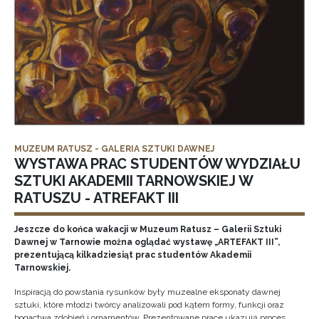
MUZEUM RATUSZ - GALERIA SZTUKI DAWNEJ
WYSTAWA PRAC STUDENTÓW WYDZIAŁU
SZTUKI AKADEMII TARNOWSKIEJ W
RATUSZU - ATREFAKT III
Jeszcze do końca wakacji w Muzeum Ratusz – Galerii Sztuki
Dawnej w Tarnowie można oglądać wystawę „ARTEFAKT III”,
prezentującą kilkadziesiąt prac studentów Akademii
Tarnowskiej.
Inspiracją do powstania rysunków były muzealne eksponaty dawnej
sztuki, które młodzi twórcy analizowali pod kątem formy, funkcji oraz
bogactwa zdobień i ornamentów. Prezentowane prace ukazują proces