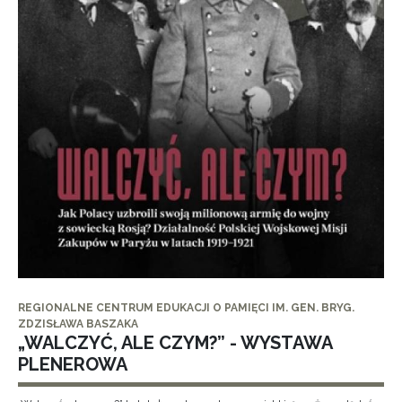
REGIONALNE CENTRUM EDUKACJI O PAMIĘCI IM. GEN. BRYG.
ZDZISŁAWA BASZAKA
„WALCZYĆ, ALE CZYM?” - WYSTAWA
PLENEROWA