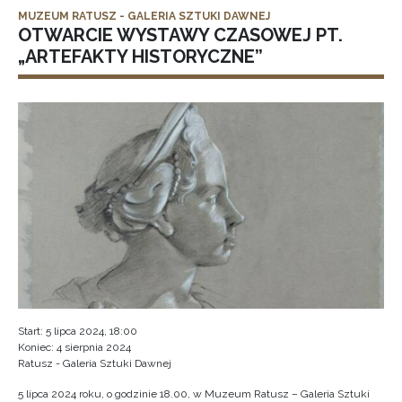
MUZEUM RATUSZ - GALERIA SZTUKI DAWNEJ
OTWARCIE WYSTAWY CZASOWEJ PT.
„ARTEFAKTY HISTORYCZNE”
Start: 5 lipca 2024, 18:00
Koniec: 4 sierpnia 2024
Ratusz - Galeria Sztuki Dawnej
5 lipca 2024 roku, o godzinie 18.00, w Muzeum Ratusz – Galeria Sztuki