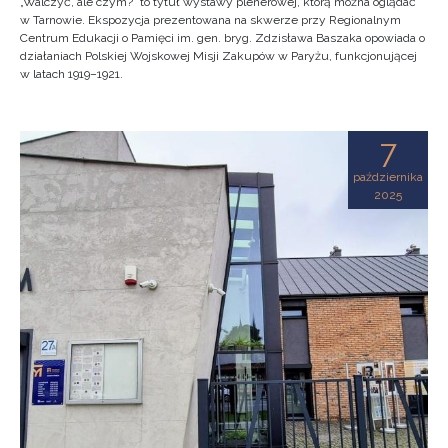
„Walczyć, ale czym?” to tytuł wystawy plenerowej, którą można oglądać
w Tarnowie. Ekspozycja prezentowana na skwerze przy Regionalnym
Centrum Edukacji o Pamięci im. gen. bryg. Zdzisława Baszaka opowiada o
działaniach Polskiej Wojskowej Misji Zakupów w Paryżu, funkcjonującej
w latach 1919–1921.
7
października
2025