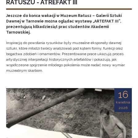
RATUSZU - ATREFAKT III
Jeszcze do końca wakacji w Muzeum Ratusz – Galerii Sztuki
Dawnej w Tarnowie można oglądać wystawę „ARTEFAKT III”,
prezentującą kilkadziesiąt prac studentów Akademii
Tarnowskiej.
Inspiracją do powstania rysunków były muzealne eksponaty dawnej
sztuki, które młodzi twórcy analizowali pod kątem formy, funkcji oraz
bogactwa zdobień i ornamentów. Prezentowane prace ukazują proces
artystycznej interpretacji historycznych artefaktów i pokazują, jak
współczesne spojrzenie młodego pokolenia może nadać nowy wymiar
muzealnym skarbom.
16
kwietnia
2026