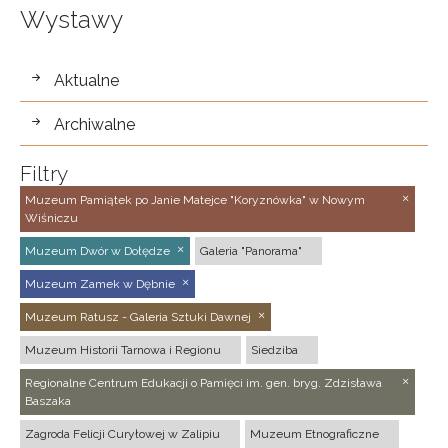
Wystawy
wystawy
Aktualne
Archiwalne
Filtry
Muzeum Pamiątek po Janie Matejce "Koryznówka" w Nowym
Wiśniczu
Muzeum Dwór w Dołędze
Galeria "Panorama"
Muzeum Zamek w Dębnie
Muzeum Ratusz - Galeria Sztuki Dawnej
Muzeum Historii Tarnowa i Regionu
Siedziba
Regionalne Centrum Edukacji o Pamięci im. gen. bryg. Zdzisława
Baszaka
Zagroda Felicji Curyłowej w Zalipiu
Muzeum Etnograficzne