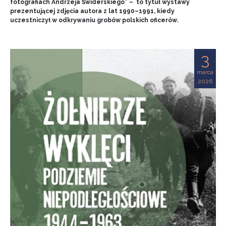
fotografiach Andrzeja Świderskiego” – to tytuł wystawy
prezentującej zdjęcia autora z lat 1990–1991, kiedy
uczestniczył w odkrywaniu grobów polskich oficerów.
3
marca
2026