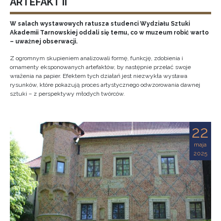
ARTEFAKT II
W salach wystawowych ratusza studenci Wydziału Sztuki
Akademii Tarnowskiej oddali się temu, co w muzeum robić warto
– uważnej obserwacji.
Z ogromnym skupieniem analizowali formę, funkcję, zdobienia i
ornamenty eksponowanych artefaktów, by następnie przelać swoje
wrażenia na papier. Efektem tych działań jest niezwykła wystawa
rysunków, które pokazują proces artystycznego odwzorowania dawnej
sztuki – z perspektywy młodych twórców.
22
maja
2025