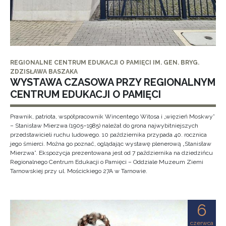
REGIONALNE CENTRUM EDUKACJI O PAMIĘCI IM. GEN. BRYG.
ZDZISŁAWA BASZAKA
WYSTAWA CZASOWA PRZY REGIONALNYM
CENTRUM EDUKACJI O PAMIĘCI
Prawnik, patriota, współpracownik Wincentego Witosa i „więzień Moskwy”
– Stanisław Mierzwa (1905–1985) należał do grona najwybitniejszych
przedstawicieli ruchu ludowego. 10 października przypada 40. rocznica
jego śmierci. Można go poznać, oglądając wystawę plenerową „Stanisław
Mierzwa”. Ekspozycja prezentowana jest od 7 października na dziedzińcu
Regionalnego Centrum Edukacji o Pamięci – Oddziale Muzeum Ziemi
Tarnowskiej przy ul. Mościckiego 27A w Tarnowie.
6
czerwca