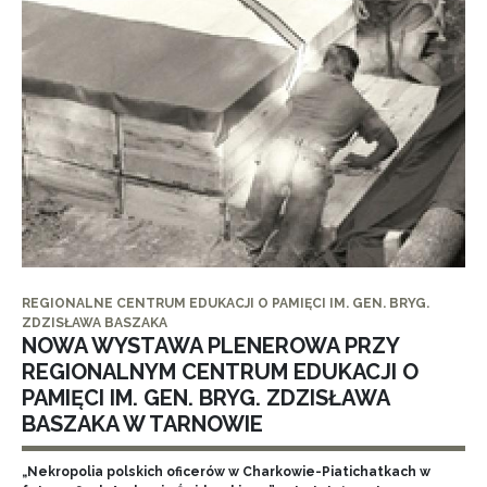
REGIONALNE CENTRUM EDUKACJI O PAMIĘCI IM. GEN. BRYG.
ZDZISŁAWA BASZAKA
NOWA WYSTAWA PLENEROWA PRZY
REGIONALNYM CENTRUM EDUKACJI O
PAMIĘCI IM. GEN. BRYG. ZDZISŁAWA
BASZAKA W TARNOWIE
„Nekropolia polskich oficerów w Charkowie-Piatichatkach w