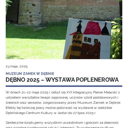
23 maja, 2025
MUZEUM ZAMEK W DĘBNIE
DĘBNO 2025 – WYSTAWA POPLENEROWA
W dniach 21–22 maja 2025 r. odbył się XVI Integracyjny Plener Malarski z
udziałem warsztatów terapii zajęciowej, uczniów szkół podstawowych i
średnich oraz seniorów, zorganizowany przez Muzeum Zamek w Dębnie.
Efekty tej twórczej pracy można podziwiać na wystawie w siedzibie
Dębińskiego Centrum Kultury w Jastwi do 27 lipca 2025 r.
Serdecznie dziękujemy wszystkim uczestnikom i gościom za obecność
oraz wspólne świętowanie sztuki i integracji. To wydarzenie na długo