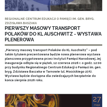
REGIONALNE CENTRUM EDUKACJI O PAMIĘCI IM. GEN. BRYG.
ZDZISŁAWA BASZAKA
PIERWSZY MASOWY TRANSPORT
POLAKÓW DO KL AUSCHWITZ - WYSTAWA
PLENEROWA
„Pierwszy masowy transport Polaków do KL Auschwitz” – pod
takim tytułem prezentowana będzie nowa plenerowa wystawa
planszowa przygotowana przez Instytut Pamięci Narodowej. Jej
inauguracja odbyła się w piątek, 12 czerwca 2026 r. o godz. 12:00
przy budynku Regionalnego Centrum Edukacji o Pamięci im. gen.
bryg. Zdzisława Baszaka w Tarnowie (ul. Mościckiego 27A).
Wystawa będzie dostępna dla zwiedzających bezpłatnie do
końca sierpnia 2026 roku.
27
maja