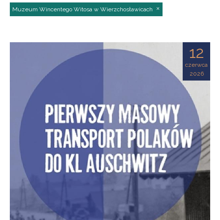
Muzeum Wincentego Witosa w Wierzchosławicach
12
czerwca
2026