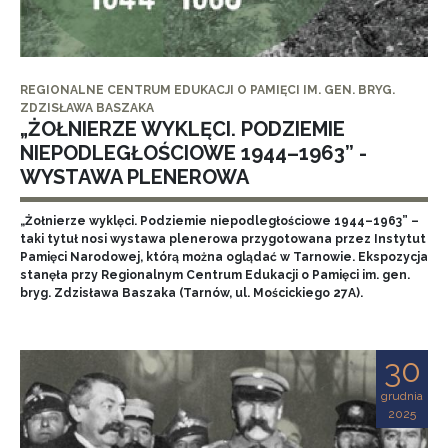
REGIONALNE CENTRUM EDUKACJI O PAMIĘCI IM. GEN. BRYG.
ZDZISŁAWA BASZAKA
„ŻOŁNIERZE WYKLĘCI. PODZIEMIE
NIEPODLEGŁOŚCIOWE 1944–1963” -
WYSTAWA PLENEROWA
„Żołnierze wyklęci. Podziemie niepodległościowe 1944–1963” –
taki tytuł nosi wystawa plenerowa przygotowana przez Instytut
Pamięci Narodowej, którą można oglądać w Tarnowie. Ekspozycja
stanęła przy Regionalnym Centrum Edukacji o Pamięci im. gen.
bryg. Zdzisława Baszaka (Tarnów, ul. Mościckiego 27A).
30
grudnia
2025