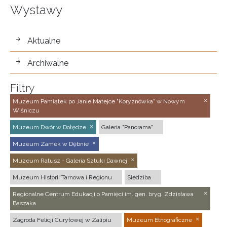
Wystawy
wystawy
Aktualne
Archiwalne
Filtry
Muzeum Pamiątek po Janie Matejce "Koryznówka" w Nowym
Wiśniczu
Muzeum Dwór w Dołędze
Galeria "Panorama"
Muzeum Zamek w Dębnie
Muzeum Ratusz - Galeria Sztuki Dawnej
Muzeum Historii Tarnowa i Regionu
Siedziba
Regionalne Centrum Edukacji o Pamięci im. gen. bryg. Zdzisława
Baszaka
Zagroda Felicji Curyłowej w Zalipiu
Muzeum Etnograficzne