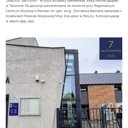
„Walczyć, ale czym?” to tytuł wystawy plenerowej, którą można oglądać
w Tarnowie. Ekspozycja prezentowana na skwerze przy Regionalnym
Centrum Edukacji o Pamięci im. gen. bryg. Zdzisława Baszaka opowiada o
działaniach Polskiej Wojskowej Misji Zakupów w Paryżu, funkcjonującej
w latach 1919–1921.
7
października
2025