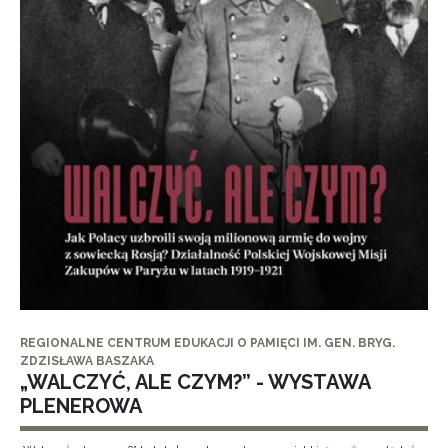
REGIONALNE CENTRUM EDUKACJI O PAMIĘCI IM. GEN. BRYG.
ZDZISŁAWA BASZAKA
„WALCZYĆ, ALE CZYM?” - WYSTAWA
PLENEROWA