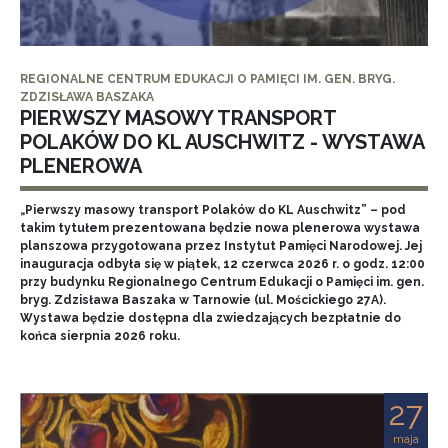
REGIONALNE CENTRUM EDUKACJI O PAMIĘCI IM. GEN. BRYG.
ZDZISŁAWA BASZAKA
PIERWSZY MASOWY TRANSPORT
POLAKÓW DO KL AUSCHWITZ - WYSTAWA
PLENEROWA
„Pierwszy masowy transport Polaków do KL Auschwitz” – pod
takim tytułem prezentowana będzie nowa plenerowa wystawa
planszowa przygotowana przez Instytut Pamięci Narodowej. Jej
inauguracja odbyła się w piątek, 12 czerwca 2026 r. o godz. 12:00
przy budynku Regionalnego Centrum Edukacji o Pamięci im. gen.
bryg. Zdzisława Baszaka w Tarnowie (ul. Mościckiego 27A).
Wystawa będzie dostępna dla zwiedzających bezpłatnie do
końca sierpnia 2026 roku.
27
maja