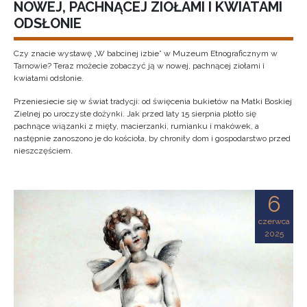
NOWEJ, PACHNĄCEJ ZIOŁAMI I KWIATAMI
ODSŁONIE
Czy znacie wystawę „W babcinej izbie” w Muzeum Etnograficznym w
Tarnowie? Teraz możecie zobaczyć ją w nowej, pachnącej ziołami i
kwiatami odsłonie.
Przeniesiecie się w świat tradycji: od święcenia bukietów na Matki Boskiej
Zielnej po uroczyste dożynki. Jak przed laty 15 sierpnia plotło się
pachnące wiązanki z mięty, macierzanki, rumianku i makówek, a
następnie zanoszono je do kościoła, by chroniły dom i gospodarstwo przed
nieszczęściem.
6
czerwca
2025