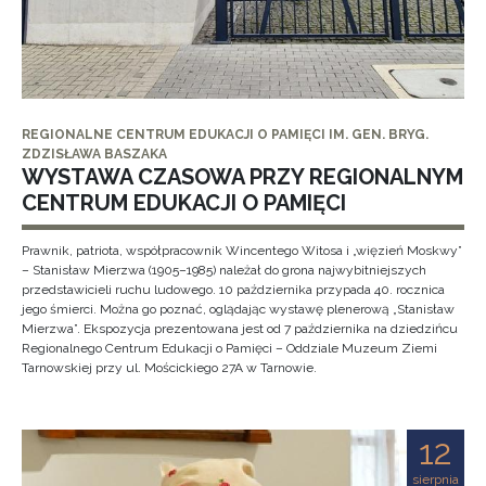
REGIONALNE CENTRUM EDUKACJI O PAMIĘCI IM. GEN. BRYG.
ZDZISŁAWA BASZAKA
WYSTAWA CZASOWA PRZY REGIONALNYM
CENTRUM EDUKACJI O PAMIĘCI
Prawnik, patriota, współpracownik Wincentego Witosa i „więzień Moskwy”
– Stanisław Mierzwa (1905–1985) należał do grona najwybitniejszych
przedstawicieli ruchu ludowego. 10 października przypada 40. rocznica
jego śmierci. Można go poznać, oglądając wystawę plenerową „Stanisław
Mierzwa”. Ekspozycja prezentowana jest od 7 października na dziedzińcu
Regionalnego Centrum Edukacji o Pamięci – Oddziale Muzeum Ziemi
Tarnowskiej przy ul. Mościckiego 27A w Tarnowie.
12
sierpnia