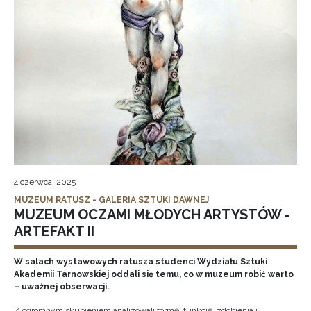
4 czerwca, 2025
MUZEUM RATUSZ - GALERIA SZTUKI DAWNEJ
MUZEUM OCZAMI MŁODYCH ARTYSTÓW -
ARTEFAKT II
W salach wystawowych ratusza studenci Wydziału Sztuki
Akademii Tarnowskiej oddali się temu, co w muzeum robić warto
– uważnej obserwacji.
Z ogromnym skupieniem analizowali formę, funkcję, zdobienia i