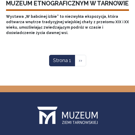
MUZEUM ETNOGRAFICZNYM W TARNOWIE
Wystawa „W babcinej izbie” to niezwykła ekspozycja, która
odtwarza wnętrze tradycyjnej wiejskiej chaty z przełomu XIX i XX
wieku, umożliwiając zwiedzającym podróż w czasie i
doświadczenie życia dawnej wsi.
Stronicowanie
Następna strona
Strona 1
››