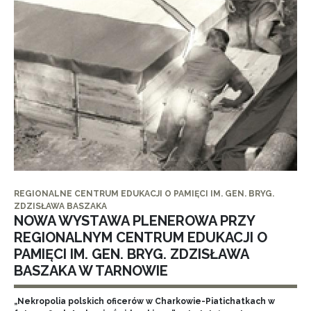
REGIONALNE CENTRUM EDUKACJI O PAMIĘCI IM. GEN. BRYG.
ZDZISŁAWA BASZAKA
NOWA WYSTAWA PLENEROWA PRZY
REGIONALNYM CENTRUM EDUKACJI O
PAMIĘCI IM. GEN. BRYG. ZDZISŁAWA
BASZAKA W TARNOWIE
„Nekropolia polskich oficerów w Charkowie-Piatichatkach w