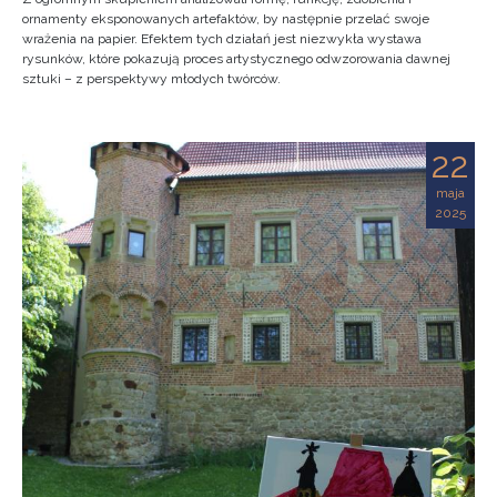
ornamenty eksponowanych artefaktów, by następnie przelać swoje
wrażenia na papier. Efektem tych działań jest niezwykła wystawa
rysunków, które pokazują proces artystycznego odwzorowania dawnej
sztuki – z perspektywy młodych twórców.
22
maja
2025