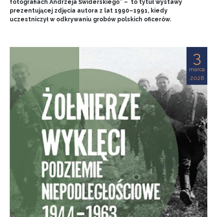
fotografiach Andrzeja Świderskiego” – to tytuł wystawy
prezentującej zdjęcia autora z lat 1990–1991, kiedy
uczestniczył w odkrywaniu grobów polskich oficerów.
3
marca
2026