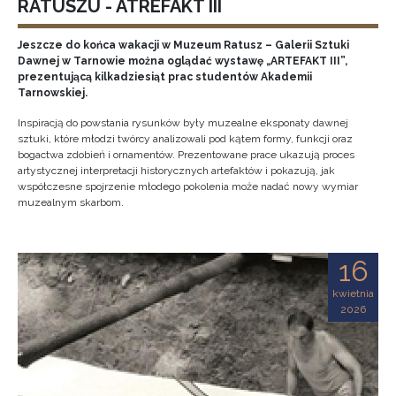
RATUSZU - ATREFAKT III
Jeszcze do końca wakacji w Muzeum Ratusz – Galerii Sztuki
Dawnej w Tarnowie można oglądać wystawę „ARTEFAKT III”,
prezentującą kilkadziesiąt prac studentów Akademii
Tarnowskiej.
Inspiracją do powstania rysunków były muzealne eksponaty dawnej
sztuki, które młodzi twórcy analizowali pod kątem formy, funkcji oraz
bogactwa zdobień i ornamentów. Prezentowane prace ukazują proces
artystycznej interpretacji historycznych artefaktów i pokazują, jak
współczesne spojrzenie młodego pokolenia może nadać nowy wymiar
muzealnym skarbom.
16
kwietnia
2026