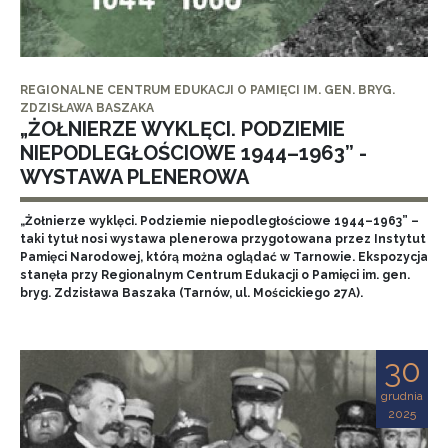
REGIONALNE CENTRUM EDUKACJI O PAMIĘCI IM. GEN. BRYG.
ZDZISŁAWA BASZAKA
„ŻOŁNIERZE WYKLĘCI. PODZIEMIE
NIEPODLEGŁOŚCIOWE 1944–1963” -
WYSTAWA PLENEROWA
„Żołnierze wyklęci. Podziemie niepodległościowe 1944–1963” –
taki tytuł nosi wystawa plenerowa przygotowana przez Instytut
Pamięci Narodowej, którą można oglądać w Tarnowie. Ekspozycja
stanęła przy Regionalnym Centrum Edukacji o Pamięci im. gen.
bryg. Zdzisława Baszaka (Tarnów, ul. Mościckiego 27A).
30
grudnia
2025