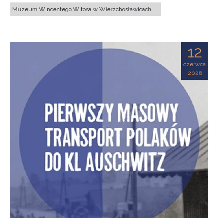
Muzeum Wincentego Witosa w Wierzchosławicach
12
czerwca
2026