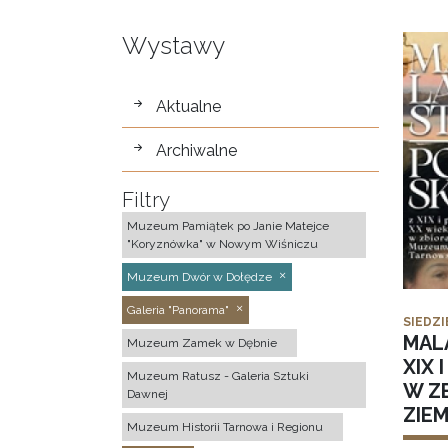
Wystawy
wystawy
Aktualne
Archiwalne
Filtry
Muzeum Pamiątek po Janie Matejce
"Koryznówka" w Nowym Wiśniczu
Muzeum Dwór w Dołędze
Galeria "Panorama"
SIEDZI
MAL
Muzeum Zamek w Dębnie
XIX 
Muzeum Ratusz - Galeria Sztuki
W Z
Dawnej
ZIE
Muzeum Historii Tarnowa i Regionu