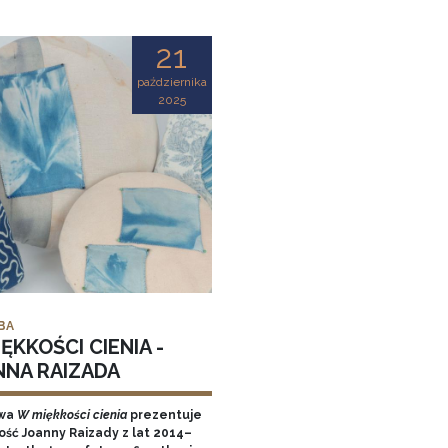
21
października
2025
BA
ĘKKOŚCI CIENIA -
NNA RAIZADA
wa
W miękkości cienia
prezentuje
ość Joanny Raizady z lat 2014–