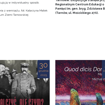
Tarnowie. Ekspozycja stanęła prz
tują ją w indywidualny sposób.
Regionalnym Centrum Edukacji o
Pamięci im. gen. bryg. Zdzisława
ria z wernisażu, fot: Katarzyna Małek
(Tarnów, ul. Mościckiego 27A).
m Ziemi Tarnowskiej
30
grudnia
l
2025