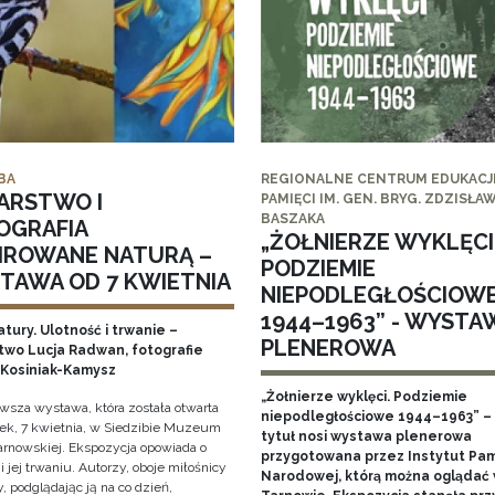
BA
REGIONALNE CENTRUM EDUKACJI
ARSTWO I
PAMIĘCI IM. GEN. BRYG. ZDZISŁA
BASZAKA
OGRAFIA
„ŻOŁNIERZE WYKLĘCI
PIROWANE NATURĄ –
PODZIEMIE
TAWA OD 7 KWIETNIA
NIEPODLEGŁOŚCIOW
1944–1963” - WYSTA
tury. Ulotność i trwanie –
PLENEROWA
two Lucja Radwan, fotografie
Kosiniak-Kamysz
„Żołnierze wyklęci. Podziemie
owsza wystawa, która została otwarta
niepodległościowe 1944–1963” – 
ek, 7 kwietnia, w Siedzibie Muzeum
tytuł nosi wystawa plenerowa
arnowskiej. Ekspozycja opowiada o
przygotowana przez Instytut Pam
i jej trwaniu. Autorzy, oboje miłośnicy
Narodowej, którą można oglądać
, podglądając ją na co dzień,