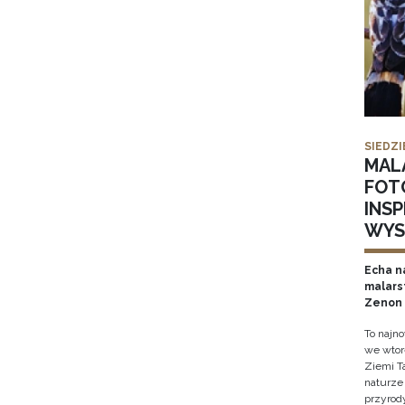
SIEDZI
MAL
FOT
INS
WYS
Echa na
malars
Zenon 
To najn
we wtor
Ziemi T
naturze 
przyrody