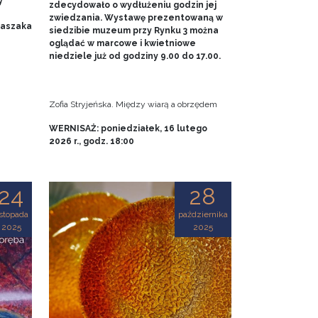
y
zdecydowało o wydłużeniu godzin jej
zwiedzania. Wystawę prezentowaną w
 Baszaka
siedzibie muzeum przy Rynku 3 można
oglądać w marcowe i kwietniowe
niedziele już od godziny 9.00 do 17.00.
Zofia Stryjeńska. Między wiarą a obrzędem
WERNISAŻ: poniedziałek, 16 lutego
2026 r., godz. 18:00
24
28
istopada
października
2025
2025