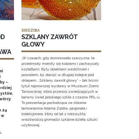
SIEDZIBA
OD
SZKLANY ZAWRÓT
GŁOWY
AWA
„W czasach, gdy dominowała szarzyzna, te
przedmioty mieniły się kolorami i zachwycały
kształtami. Były obiektem westchnień i
mi
powodem, by stanąć w długiej kolejce pod
ż
sklepem. „Szklany zawrót głowy” – tak brzmi
by –
tytuł najnowszej wystawy w Muzeum Ziemi
rdziej
Tarnowskiej, która przenosi zwiedzających w
ystów,
barwny świat polskiego szkła z czasów PRL-u.
twórcy
To prezentacja pochodząca ze zbiorów
tarnowianina Adama Ząbka, pasjonata i
k 24
kolekcjonera, który od lat z niezwykłą
0 w
wrażliwością gromadzi szklane dzieła sztuki
użytkowej.
u.