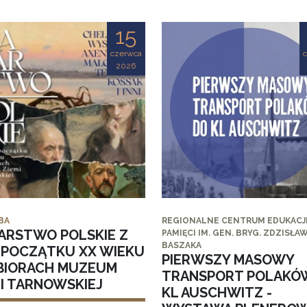
15
czerwca
2026
BA
REGIONALNE CENTRUM EDUKACJI
ARSTWO POLSKIE Z
PAMIĘCI IM. GEN. BRYG. ZDZISŁA
BASZAKA
I POCZĄTKU XX WIEKU
PIERWSZY MASOWY
BIORACH MUZEUM
TRANSPORT POLAKÓ
MI TARNOWSKIEJ
KL AUSCHWITZ -