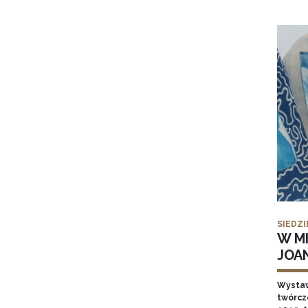
SIEDZI
W MI
JOA
Wysta
twórcz