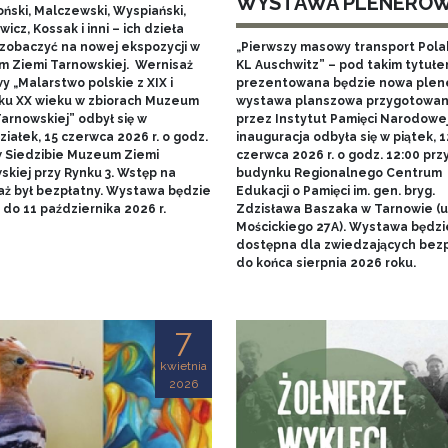
WYSTAWA PLENERO
ński, Malczewski, Wyspiański,
icz, Kossak i inni – ich dzieła
zobaczyć na nowej ekspozycji w
„Pierwszy masowy transport Pol
 Ziemi Tarnowskiej. Wernisaż
KL Auschwitz” – pod takim tytuł
 „Malarstwo polskie z XIX i
prezentowana będzie nowa ple
ku XX wieku w zbiorach Muzeum
wystawa planszowa przygotowa
arnowskiej” odbył się w
przez Instytut Pamięci Narodowej.
iałek, 15 czerwca 2026 r. o godz.
inauguracja odbyła się w piątek, 1
w Siedzibie Muzeum Ziemi
czerwca 2026 r. o godz. 12:00 prz
skiej przy Rynku 3. Wstęp na
budynku Regionalnego Centrum
aż był bezpłatny. Wystawa będzie
Edukacji o Pamięci im. gen. bryg.
do 11 października 2026 r.
Zdzisława Baszaka w Tarnowie (u
Mościckiego 27A). Wystawa będzi
dostępna dla zwiedzających bezp
do końca sierpnia 2026 roku.
7
kwietnia
2026