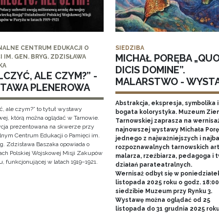
NALNE CENTRUM EDUKACJI O
SIEDZIBA
MICHAŁ PORĘBA „QU
I IM. GEN. BRYG. ZDZISŁAWA
KA
DICIS DOMINE”.
CZYĆ, ALE CZYM?” -
MALARSTWO - WYST
TAWA PLENEROWA
Abstrakcja, ekspresja, symbolika i
ć, ale czym?” to tytuł wystawy
bogata kolorystyka. Muzeum Zie
wej, którą można oglądać w Tarnowie.
Tarnowskiej zaprasza na wernisa
cja prezentowana na skwerze przy
najnowszej wystawy Michała Porę
lnym Centrum Edukacji o Pamięci im.
jednego z najważniejszych i najba
yg. Zdzisława Baszaka opowiada o
rozpoznawalnych tarnowskich art
iach Polskiej Wojskowej Misji Zakupów
malarza, rzeźbiarza, pedagoga i 
, funkcjonującej w latach 1919–1921.
działań parateatralnych.
Wernisaż odbył się w poniedziałe
listopada 2025 roku o godz. 18:0
siedzibie Muzeum przy Rynku 3.
Wystawę można oglądać od 25
listopada do 31 grudnia 2025 rok