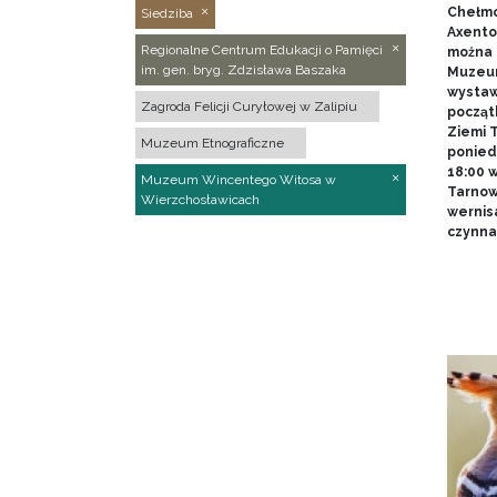
Chełmo
Siedziba
Axentow
Regionalne Centrum Edukacji o Pamięci
można 
im. gen. bryg. Zdzisława Baszaka
Muzeum
wystawy
Zagroda Felicji Curyłowej w Zalipiu
począt
Ziemi T
Muzeum Etnograficzne
poniedz
18:00 
Muzeum Wincentego Witosa w
Tarnow
Wierzchosławicach
wernis
czynna 