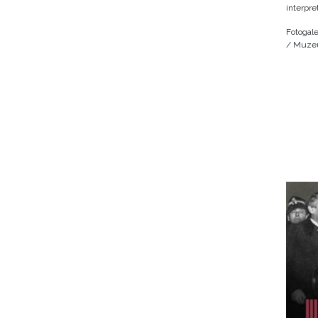
interpre
Fotogale
/ Muzeu