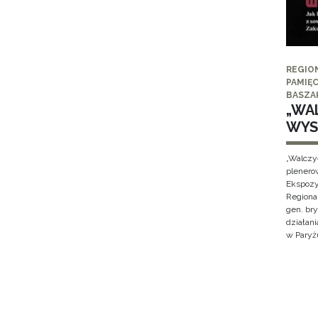
REGIO
PAMIĘC
BASZA
„WAL
WYS
„Walczy
plenero
Ekspozy
Regiona
gen. br
działan
w Paryżu