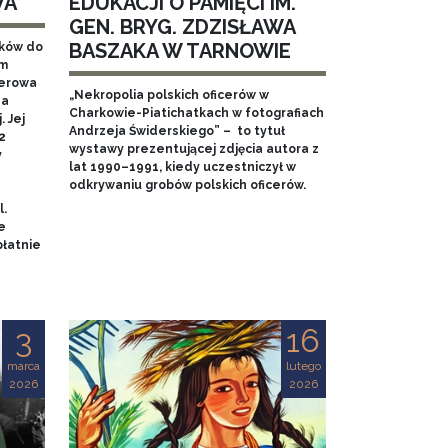
WA
EDUKACJI O PAMIĘCI IM.
GEN. BRYG. ZDZISŁAWA
BASZAKA W TARNOWIE
aków do
em
nerowa
„Nekropolia polskich oficerów w
na
Charkowie-Piatichatkach w fotografiach
 Jej
Andrzeja Świderskiego” – to tytuł
2
wystawy prezentującej zdjęcia autora z
y
lat 1990–1991, kiedy uczestniczył w
odkrywaniu grobów polskich oficerów.
l.
e
łatnie
3
16
marca
lutego
2026
2026