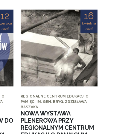
12
16
czerwca
kwietnia
2026
2026
 O
REGIONALNE CENTRUM EDUKACJI O
WA
PAMIĘCI IM. GEN. BRYG. ZDZISŁAWA
BASZAKA
NOWA WYSTAWA
W DO
PLENEROWA PRZY
REGIONALNYM CENTRUM