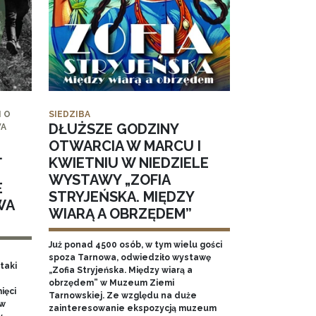
 O
SIEDZIBA
DŁUŻSZE GODZINY
WA
OTWARCIA W MARCU I
.
KWIETNIU W NIEDZIELE
WYSTAWY „ZOFIA
E
STRYJEŃSKA. MIĘDZY
WA
WIARĄ A OBRZĘDEM”
Już ponad 4500 osób, w tym wielu gości
spoza Tarnowa, odwiedziło wystawę
taki
„Zofia Stryjeńska. Między wiarą a
obrzędem” w Muzeum Ziemi
ięci
Tarnowskiej. Ze względu na duże
 w
zainteresowanie ekspozycją muzeum