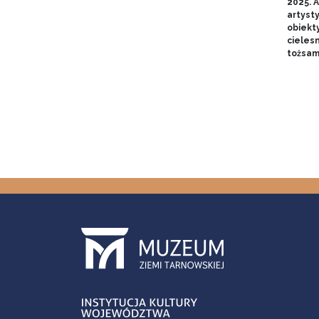
2025. A
artyst
obiekt
cieles
tożsam
Stron