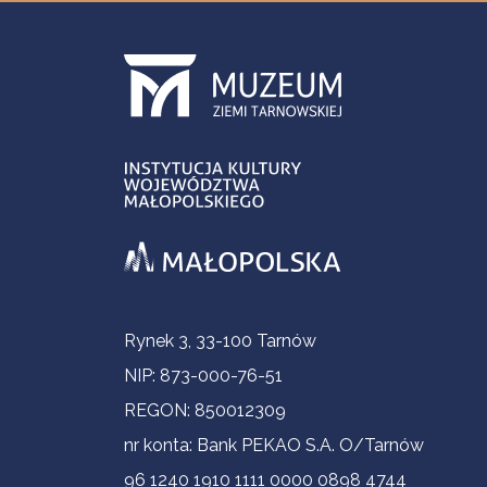
Informacje kontaktowe
Rynek 3, 33-100 Tarnów
NIP: 873-000-76-51
REGON: 850012309
nr konta: Bank PEKAO S.A. O/Tarnów
96 1240 1910 1111 0000 0898 4744