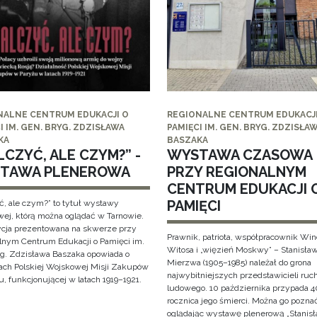
NALNE CENTRUM EDUKACJI O
REGIONALNE CENTRUM EDUKACJI
I IM. GEN. BRYG. ZDZISŁAWA
PAMIĘCI IM. GEN. BRYG. ZDZISŁA
KA
BASZAKA
CZYĆ, ALE CZYM?” -
WYSTAWA CZASOWA
TAWA PLENEROWA
PRZY REGIONALNYM
CENTRUM EDUKACJI 
PAMIĘCI
ć, ale czym?” to tytuł wystawy
wej, którą można oglądać w Tarnowie.
cja prezentowana na skwerze przy
Prawnik, patriota, współpracownik Wi
lnym Centrum Edukacji o Pamięci im.
Witosa i „więzień Moskwy” – Stanisła
yg. Zdzisława Baszaka opowiada o
Mierzwa (1905–1985) należał do grona
iach Polskiej Wojskowej Misji Zakupów
najwybitniejszych przedstawicieli ruc
, funkcjonującej w latach 1919–1921.
ludowego. 10 października przypada 4
rocznica jego śmierci. Można go pozna
oglądając wystawę plenerową „Stanis