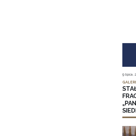
9 lipca,
GALER
STA
FRA
„PA
SIE