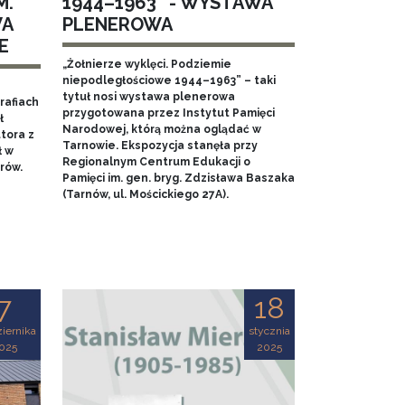
M.
1944–1963” - WYSTAWA
WA
PLENEROWA
E
„Żołnierze wyklęci. Podziemie
niepodległościowe 1944–1963” – taki
tytuł nosi wystawa plenerowa
rafiach
przygotowana przez Instytut Pamięci
ł
Narodowej, którą można oglądać w
tora z
Tarnowie. Ekspozycja stanęła przy
ł w
Regionalnym Centrum Edukacji o
rów.
Pamięci im. gen. bryg. Zdzisława Baszaka
(Tarnów, ul. Mościckiego 27A).
7
18
iernika
stycznia
025
2025