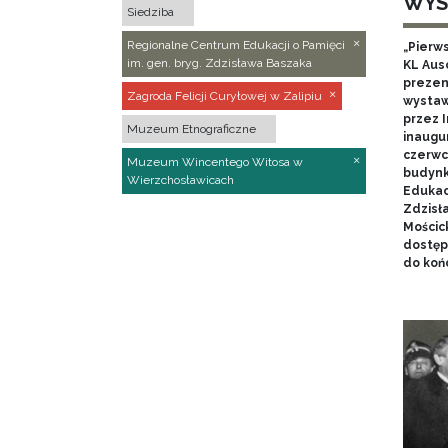
WYS
Siedziba
Regionalne Centrum Edukacji o Pamięci
„Pierw
im. gen. bryg. Zdzisława Baszaka
KL Aus
prezen
Zagroda Felicji Curyłowej w Zalipiu
wystaw
przez I
Muzeum Etnograficzne
inaugur
czerwca
Muzeum Wincentego Witosa w
budynk
Wierzchosławicach
Edukacj
Zdzisł
Mościc
dostęp
do końc