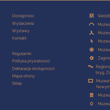
Na skróty
Oddziały
Dostępność
Siedzi
Wydarzenia
Muzeum
Wystawy
Muzeum
Kontakt
Muzeu
Muzeu
Na skróty
Regulamin
Zagrod
Polityka prywatności
Regiona
Deklaracja dostępności
bryg. Z
Mapa strony
Muzeum
Sklep
Nowym 
Muzeu
Muzeu