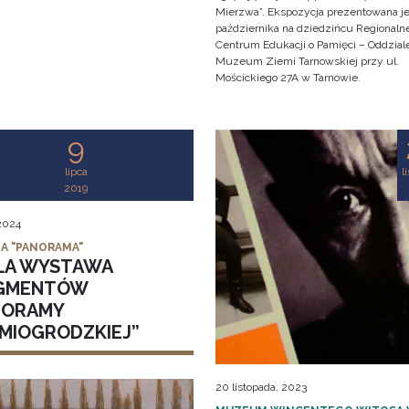
Mierzwa”. Ekspozycja prezentowana je
października na dziedzińcu Regionaln
Centrum Edukacji o Pamięci – Oddzial
Muzeum Ziemi Tarnowskiej przy ul.
Mościckiego 27A w Tarnowie.
9
lipca
l
2019
 2024
IA "PANORAMA"
ŁA WYSTAWA
GMENTÓW
NORAMY
DMIOGRODZKIEJ”
20 listopada, 2023