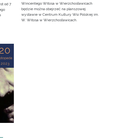
Wincentego Witosa w Wierzchosławicach
st od 7
będzie można obejrzeć na planszowej
ego
wystawie w Centrum Kultury Wsi Polskiej im.
e
W. Witosa w Wierzchosławicach.
20
istopada
2023