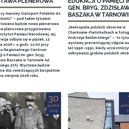
TAWA PLENEROWA
EDUKACJI O PAMIĘCI I
GEN. BRYG. ZDZISŁA
BASZAKA W TARNOWI
szy masowy transport Polaków do
chwitz” – pod takim tytułem
towana będzie nowa plenerowa
„Nekropolia polskich oficerów w
a planszowa przygotowana
Charkowie-Piatichatkach w fotog
nstytut Pamięci Narodowej. Jej
Andrzeja Świderskiego” – to tytu
acja odbyła się w piątek, 12
wystawy prezentującej zdjęcia au
 2026 r. o godz. 12:00 przy
lat 1990–1991, kiedy uczestniczy
u Regionalnego Centrum
odkrywaniu grobów polskich ofice
i o Pamięci im. gen. bryg.
awa Baszaka w Tarnowie (ul.
kiego 27A). Wystawa będzie
na dla zwiedzających bezpłatnie
a sierpnia 2026 roku.
30
grudnia
paźdz
2025
2