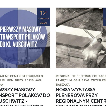
12
czerwca
k
2026
NALNE CENTRUM EDUKACJI O
REGIONALNE CENTRUM EDUKACJI
I IM. GEN. BRYG. ZDZISŁAWA
PAMIĘCI IM. GEN. BRYG. ZDZISŁA
KA
BASZAKA
RWSZY MASOWY
NOWA WYSTAWA
NSPORT POLAKÓW DO
PLENEROWA PRZY
AUSCHWITZ -
REGIONALNYM CENT