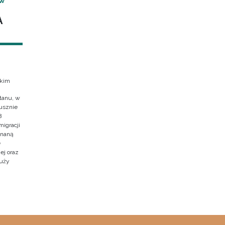
 W
A
skim
tanu, w
usznie
8
migracji
znaną
e
ej oraz
duży