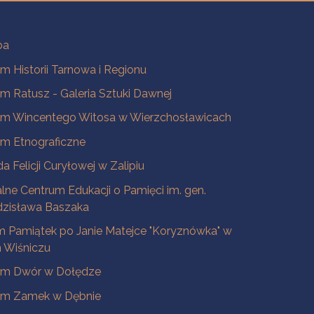
ba
 Historii Tarnowa i Regionu
 Ratusz - Galeria Sztuki Dawnej
m Wincentego Witosa w Wierzchosławicach
m Etnograficzne
a Felicji Curyłowej w Zalipiu
lne Centrum Edukacji o Pamięci im. gen.
dzisława Baszaka
 Pamiątek po Janie Matejce "Koryznówka" w
Wiśniczu
m Dwór w Dołędze
m Zamek w Dębnie