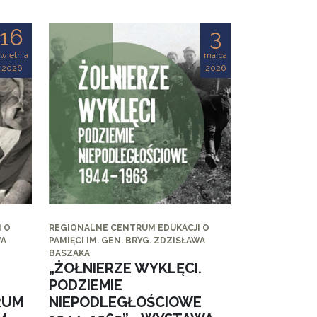
16
3
wietnia
marca
2026
2026
 O
REGIONALNE CENTRUM EDUKACJI O
WA
PAMIĘCI IM. GEN. BRYG. ZDZISŁAWA
BASZAKA
„ŻOŁNIERZE WYKLĘCI.
PODZIEMIE
RUM
NIEPODLEGŁOŚCIOWE