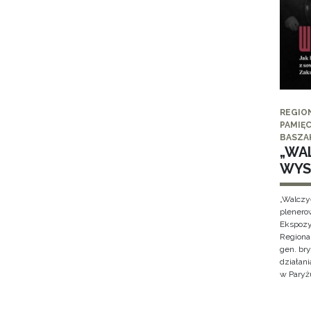
REGIO
PAMIĘC
BASZA
„WAL
WYS
„Walczy
plenero
Ekspozy
Regiona
gen. br
działan
w Paryżu