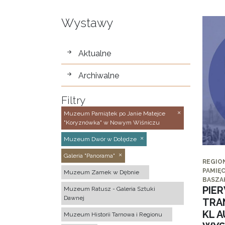
Wystawy
wystawy
Aktualne
Archiwalne
Filtry
Muzeum Pamiątek po Janie Matejce
"Koryznówka" w Nowym Wiśniczu
Muzeum Dwór w Dołędze
Galeria "Panorama"
REGIO
PAMIĘC
Muzeum Zamek w Dębnie
BASZA
PIE
Muzeum Ratusz - Galeria Sztuki
Dawnej
TRA
KL 
Muzeum Historii Tarnowa i Regionu