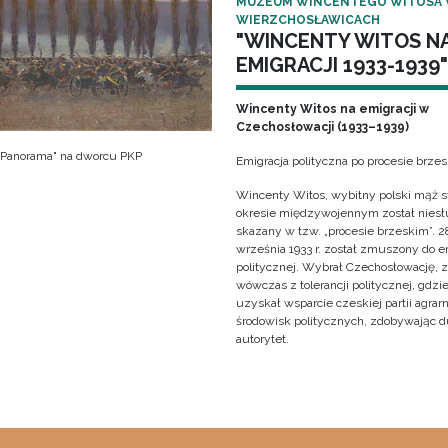
MUZEUM WINCENTEGO WITOSA
WIERZCHOSŁAWICACH
"WINCENTY WITOS N
EMIGRACJI 1933-1939"
Wincenty Witos na emigracji w
Czechosłowacji (1933–1939)
 "Panorama" na dworcu PKP
Emigracja polityczna po procesie brze
Wincenty Witos, wybitny polski mąż s
okresie międzywojennym został niesł
skazany w tzw. „procesie brzeskim”. 2
września 1933 r. został zmuszony do e
politycznej. Wybrał Czechosłowację, 
wówczas z tolerancji politycznej, gdzi
uzyskał wsparcie czeskiej partii agrarn
środowisk politycznych, zdobywając 
autorytet.