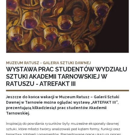
MUZEUM RATUSZ - GALERIA SZTUKI DAWNEJ
WYSTAWA PRAC STUDENTÓW WYDZIAŁU
SZTUKI AKADEMII TARNOWSKIEJ W
RATUSZU - ATREFAKT III
Jeszcze do końca wakacji w Muzeum Ratusz – Galerii Sztuki
Dawnej w Tarnowie można oglądać wystawę „ARTEFAKT III”,
prezentującą kilkadziesiąt prac studentów Akademii
Tarnowskiej.
Inspiracją do powstania rysunków były muzealne eksponaty dawnej
sztuki, które młodzi twórcy analizowali pod kątem formy, funkcji oraz
bogactwa zdobień i ornamentów. Prezentowane prace ukazują proces