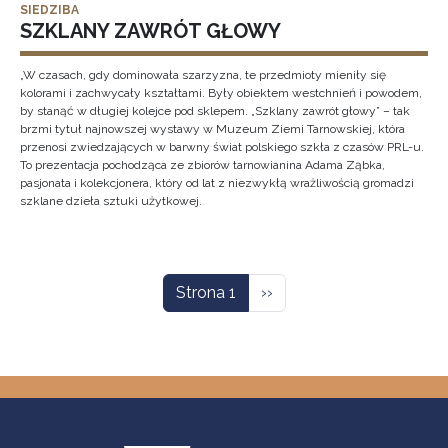
SIEDZIBA
SZKLANY ZAWRÓT GŁOWY
„W czasach, gdy dominowała szarzyzna, te przedmioty mieniły się
kolorami i zachwycały kształtami. Były obiektem westchnień i powodem,
by stanąć w długiej kolejce pod sklepem. „Szklany zawrót głowy” – tak
brzmi tytuł najnowszej wystawy w Muzeum Ziemi Tarnowskiej, która
przenosi zwiedzających w barwny świat polskiego szkła z czasów PRL-u.
To prezentacja pochodząca ze zbiorów tarnowianina Adama Ząbka,
pasjonata i kolekcjonera, który od lat z niezwykłą wrażliwością gromadzi
szklane dzieła sztuki użytkowej.
Stronicowanie
Następna strona
Strona 1
››