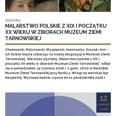
SIEDZIBA
MALARSTWO POLSKIE Z XIX I POCZĄTKU
XX WIEKU W ZBIORACH MUZEUM ZIEMI
TARNOWSKIEJ
Chełmoński, Malczewski, Wyspiański, Axentowicz, Kossak i inni –
ich dzieła można zobaczyć na nowej ekspozycji w Muzeum Ziemi
Tarnowskiej. Wernisaż wystawy „Malarstwo polskie z XIX i
początku XX wieku w zbiorach Muzeum Ziemi Tarnowskiej” odbył
się w poniedziałek, 15 czerwca 2026 r. o godz. 18:00 w Siedzibie
Muzeum Ziemi Tarnowskiej przy Rynku 3. Wstęp na wernisaż był
bezpłatny. Wystawa będzie czynna do 11 października 2026 r.
12
czerwca
2026