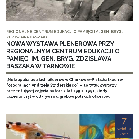
REGIONALNE CENTRUM EDUKACJI O PAMIĘCI IM. GEN. BRYG.
ZDZISŁAWA BASZAKA
NOWA WYSTAWA PLENEROWA PRZY
REGIONALNYM CENTRUM EDUKACJI O
PAMIĘCI IM. GEN. BRYG. ZDZISŁAWA
BASZAKA W TARNOWIE
„Nekropolia polskich oficerów w Charkowie-Piatichatkach w
fotografiach Andrzeja Świderskiego” – to tytuł wystawy
prezentującej zdjęcia autora z lat 1990–1991, kiedy
uczestniczył w odkrywaniu grobów polskich oficerów.
7
kwietnia
2026