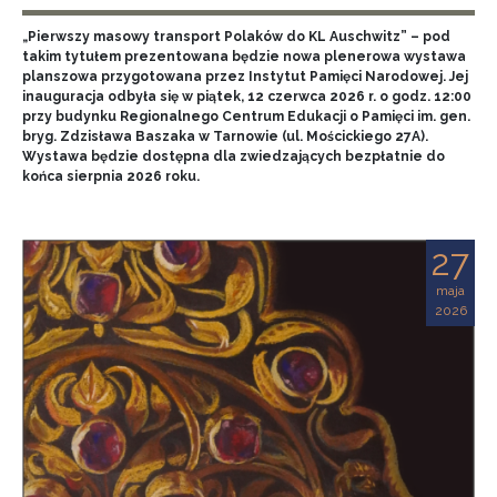
„Pierwszy masowy transport Polaków do KL Auschwitz” – pod
takim tytułem prezentowana będzie nowa plenerowa wystawa
planszowa przygotowana przez Instytut Pamięci Narodowej. Jej
inauguracja odbyła się w piątek, 12 czerwca 2026 r. o godz. 12:00
przy budynku Regionalnego Centrum Edukacji o Pamięci im. gen.
bryg. Zdzisława Baszaka w Tarnowie (ul. Mościckiego 27A).
Wystawa będzie dostępna dla zwiedzających bezpłatnie do
końca sierpnia 2026 roku.
27
maja
2026