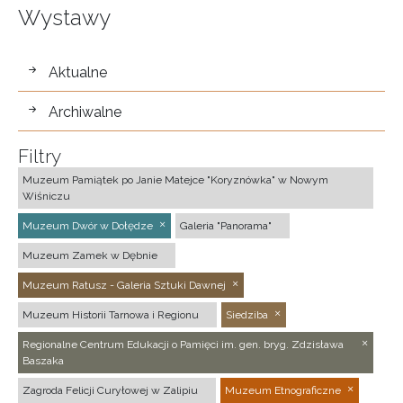
Wystawy
wystawy
Aktualne
Archiwalne
Filtry
Muzeum Pamiątek po Janie Matejce "Koryznówka" w Nowym
Wiśniczu
Muzeum Dwór w Dołędze
Galeria "Panorama"
Muzeum Zamek w Dębnie
Muzeum Ratusz - Galeria Sztuki Dawnej
Muzeum Historii Tarnowa i Regionu
Siedziba
Regionalne Centrum Edukacji o Pamięci im. gen. bryg. Zdzisława
Baszaka
Zagroda Felicji Curyłowej w Zalipiu
Muzeum Etnograficzne