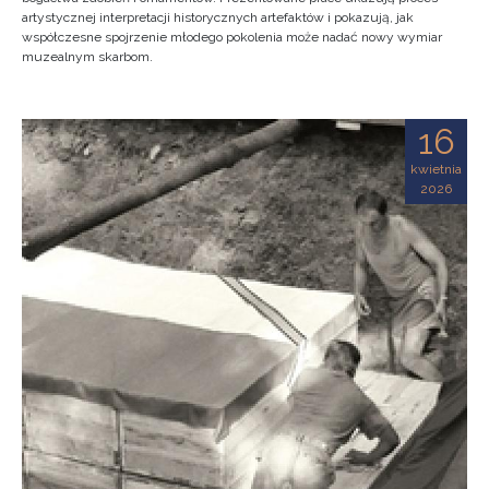
artystycznej interpretacji historycznych artefaktów i pokazują, jak
współczesne spojrzenie młodego pokolenia może nadać nowy wymiar
muzealnym skarbom.
16
kwietnia
2026