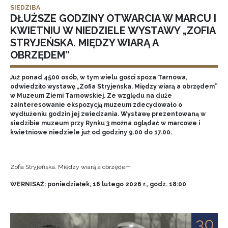
SIEDZIBA
DŁUŻSZE GODZINY OTWARCIA W MARCU I
KWIETNIU W NIEDZIELE WYSTAWY „ZOFIA
STRYJEŃSKA. MIĘDZY WIARĄ A
OBRZĘDEM”
Już ponad 4500 osób, w tym wielu gości spoza Tarnowa,
odwiedziło wystawę „Zofia Stryjeńska. Między wiarą a obrzędem”
w Muzeum Ziemi Tarnowskiej. Ze względu na duże
zainteresowanie ekspozycją muzeum zdecydowało o
wydłużeniu godzin jej zwiedzania. Wystawę prezentowaną w
siedzibie muzeum przy Rynku 3 można oglądać w marcowe i
kwietniowe niedziele już od godziny 9.00 do 17.00.
Zofia Stryjeńska. Między wiarą a obrzędem
WERNISAŻ: poniedziałek, 16 lutego 2026 r., godz. 18:00
30