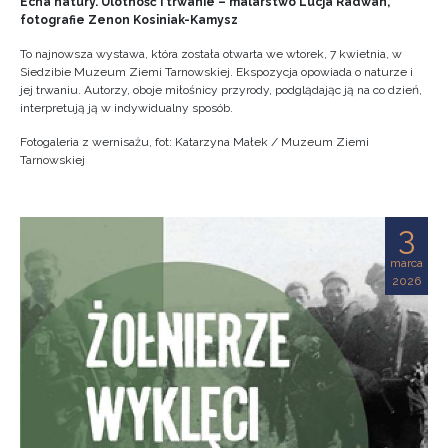
Echa natury. Ulotność i trwanie – malarstwo Lucja Radwan,
fotografie Zenon Kosiniak-Kamysz
To najnowsza wystawa, która została otwarta we wtorek, 7 kwietnia, w
Siedzibie Muzeum Ziemi Tarnowskiej. Ekspozycja opowiada o naturze i
jej trwaniu. Autorzy, oboje miłośnicy przyrody, podglądając ją na co dzień,
interpretują ją w indywidualny sposób.
Fotogaleria z wernisażu, fot: Katarzyna Małek / Muzeum Ziemi
Tarnowskiej
3
marca
2026