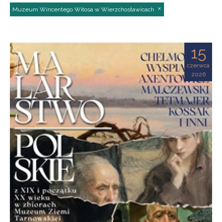
Muzeum Wincentego Witosa w Wierzchosławicach
15
czerwca
2026