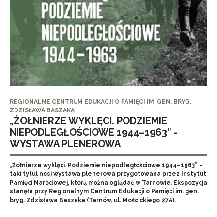
REGIONALNE CENTRUM EDUKACJI O PAMIĘCI IM. GEN. BRYG.
ZDZISŁAWA BASZAKA
„ŻOŁNIERZE WYKLĘCI. PODZIEMIE
NIEPODLEGŁOŚCIOWE 1944–1963” -
WYSTAWA PLENEROWA
„Żołnierze wyklęci. Podziemie niepodległościowe 1944–1963” –
taki tytuł nosi wystawa plenerowa przygotowana przez Instytut
Pamięci Narodowej, którą można oglądać w Tarnowie. Ekspozycja
stanęła przy Regionalnym Centrum Edukacji o Pamięci im. gen.
bryg. Zdzisława Baszaka (Tarnów, ul. Mościckiego 27A).