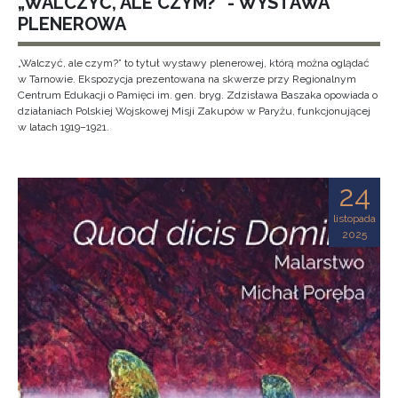
„WALCZYĆ, ALE CZYM?” - WYSTAWA
PLENEROWA
„Walczyć, ale czym?” to tytuł wystawy plenerowej, którą można oglądać
w Tarnowie. Ekspozycja prezentowana na skwerze przy Regionalnym
Centrum Edukacji o Pamięci im. gen. bryg. Zdzisława Baszaka opowiada o
działaniach Polskiej Wojskowej Misji Zakupów w Paryżu, funkcjonującej
w latach 1919–1921.
24
listopada
2025