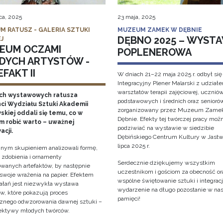
ca, 2025
23 maja, 2025
M RATUSZ - GALERIA SZTUKI
MUZEUM ZAMEK W DĘBNIE
DĘBNO 2025 – WYST
J
EUM OCZAMI
POPLENEROWA
DYCH ARTYSTÓW -
FAKT II
W dniach 21–22 maja 2025 r. odbył się
Integracyjny Plener Malarski z udział
warsztatów terapii zajęciowej, ucznió
ch wystawowych ratusza
podstawowych i średnich oraz senioró
ci Wydziału Sztuki Akademii
zorganizowany przez Muzeum Zame
kiej oddali się temu, co w
Dębnie. Efekty tej twórczej pracy moż
 robić warto – uważnej
podziwiać na wystawie w siedzibie
acji.
Dębińskiego Centrum Kultury w Jastw
lipca 2025 r.
nym skupieniem analizowali formę,
, zdobienia i ornamenty
Serdecznie dziękujemy wszystkim
wanych artefaktów, by następnie
uczestnikom i gościom za obecność or
 swoje wrażenia na papier. Efektem
wspólne świętowanie sztuki i integracji
iałań jest niezwykła wystawa
wydarzenie na długo pozostanie w na
w, które pokazują proces
pamięci!
cznego odwzorowania dawnej sztuki –
ektywy młodych twórców.