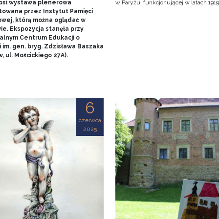
nosi wystawa plenerowa
w Paryżu, funkcjonującej w latach 1919
towana przez Instytut Pamięci
wej, którą można oglądać w
ie. Ekspozycja stanęła przy
alnym Centrum Edukacji o
 im. gen. bryg. Zdzisława Baszaka
, ul. Mościckiego 27A).
6
czerwca
2025