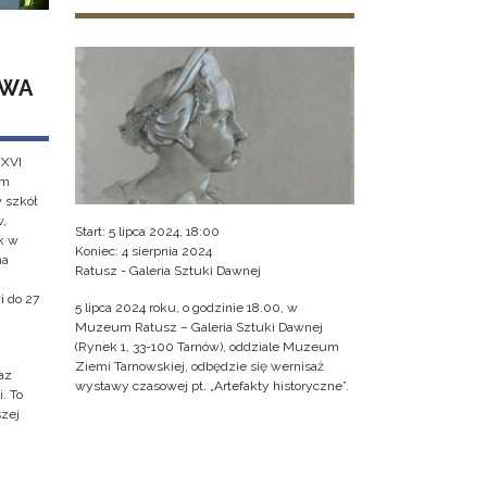
AWA
 XVI
em
w szkół
w,
Start: 5 lipca 2024, 18:00
k w
Koniec: 4 sierpnia 2024
na
Ratusz - Galeria Sztuki Dawnej
i do 27
5 lipca 2024 roku, o godzinie 18.00, w
Muzeum Ratusz – Galeria Sztuki Dawnej
(Rynek 1, 33-100 Tarnów), oddziale Muzeum
Ziemi Tarnowskiej, odbędzie się wernisaż
az
wystawy czasowej pt. „Artefakty historyczne”.
. To
szej