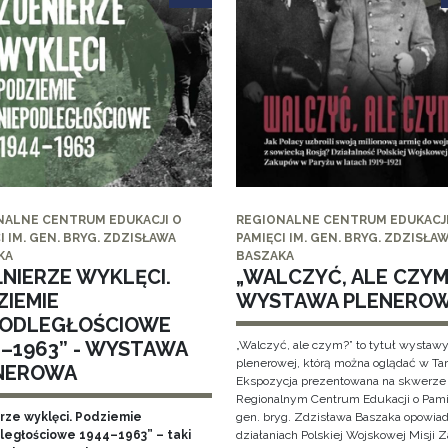
NALNE CENTRUM EDUKACJI O
REGIONALNE CENTRUM EDUKACJI
I IM. GEN. BRYG. ZDZISŁAWA
PAMIĘCI IM. GEN. BRYG. ZDZISŁA
KA
BASZAKA
ŁNIERZE WYKLĘCI.
„WALCZYĆ, ALE CZYM?
ZIEMIE
WYSTAWA PLENERO
PODLEGŁOŚCIOWE
4–1963” - WYSTAWA
„Walczyć, ale czym?” to tytuł wystaw
plenerowej, którą można oglądać w Ta
NEROWA
Ekspozycja prezentowana na skwerze
Regionalnym Centrum Edukacji o Pami
erze wyklęci. Podziemie
gen. bryg. Zdzisława Baszaka opowiad
ległościowe 1944–1963” – taki
działaniach Polskiej Wojskowej Misji