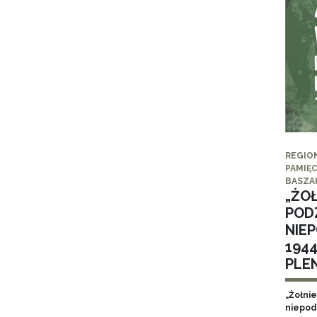
REGIO
PAMIĘC
BASZA
„ŻO
POD
NIE
194
PLE
„Żołni
niepod