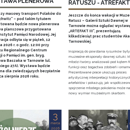
TAWA PLENEROWA
RATUSZU - ATREFAKT I
szy masowy transport Polaków do
Jeszcze do końca wakacji w Muz
chwitz” – pod takim tytułem
Ratusz – Galerii Sztuki Dawnej w
towana będzie nowa plenerowa
Tarnowie można oglądać wystaw
a planszowa przygotowana
„ARTEFAKT III”, prezentującą
nstytut Pamięci Narodowej. Jej
kilkadziesiąt prac studentów Ak
acja odbyła się w piątek, 12
Tarnowskiej.
 2026 r. o godz. 12:00 przy
u Regionalnego Centrum
Inspiracją do powstania rysunków były
i o Pamięci im. gen. bryg.
muzealne eksponaty dawnej sztuki, k
awa Baszaka w Tarnowie (ul.
młodzi twórcy analizowali pod kątem f
kiego 27A). Wystawa będzie
funkcji oraz bogactwa zdobień i ornam
na dla zwiedzających bezpłatnie
Prezentowane prace ukazują proces
a sierpnia 2026 roku.
artystycznej interpretacji historycznyc
artefaktów i pokazują, jak współczesn
spojrzenie młodego pokolenia może n
nowy wymiar muzealnym skarbom.
3
marca
2026