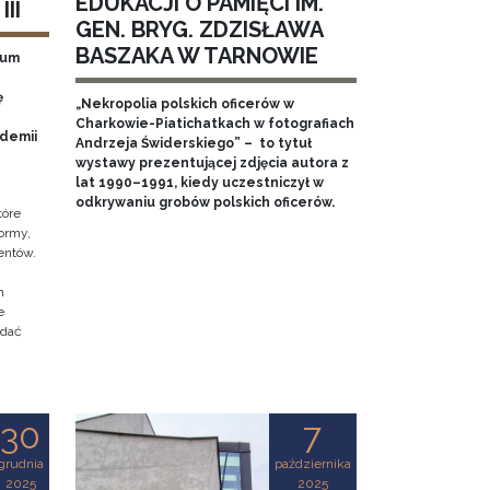
EDUKACJI O PAMIĘCI IM.
II
GEN. BRYG. ZDZISŁAWA
BASZAKA W TARNOWIE
eum
ę
„Nekropolia polskich oficerów w
Charkowie-Piatichatkach w fotografiach
ademii
Andrzeja Świderskiego” – to tytuł
wystawy prezentującej zdjęcia autora z
lat 1990–1991, kiedy uczestniczył w
odkrywaniu grobów polskich oficerów.
tóre
ormy,
entów.
h
e
adać
30
7
grudnia
października
2025
2025