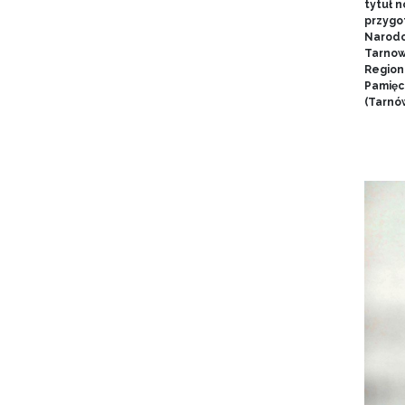
tytuł 
przygo
Narodo
Tarnow
Region
Pamięci
(Tarnów