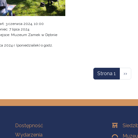
art:
3 czerwca 2024, 10:00
niec:
7 lipca 2024
iejsce: Muzeum Zamek w Dębnie
a 2024 r. (poniedziałek) o godz.
icowanie
Nastę
Strona 1
››
Na skróty
Oddziały
Dostępność
Siedzi
Wydarzenia
Muzeum