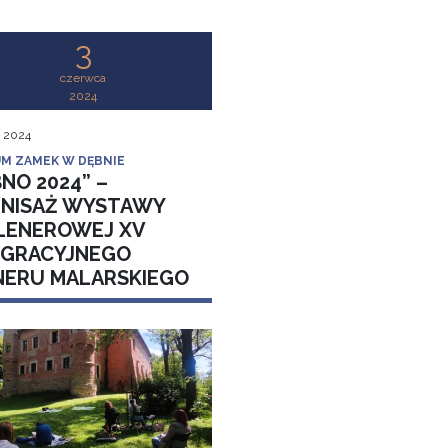
3
czerwca
2024
, 2024
M ZAMEK W DĘBNIE
NO 2024” –
NISAŻ WYSTAWY
LENEROWEJ XV
EGRACYJNEGO
NERU MALARSKIEGO