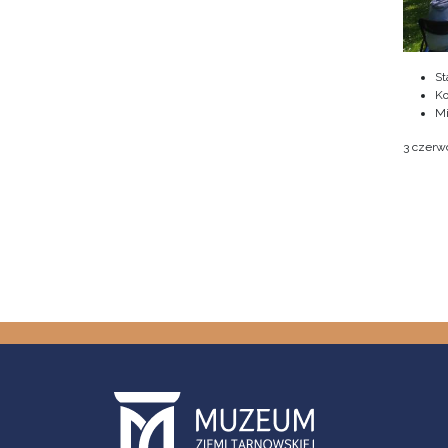
St
Ko
M
3 czerwc
Stron