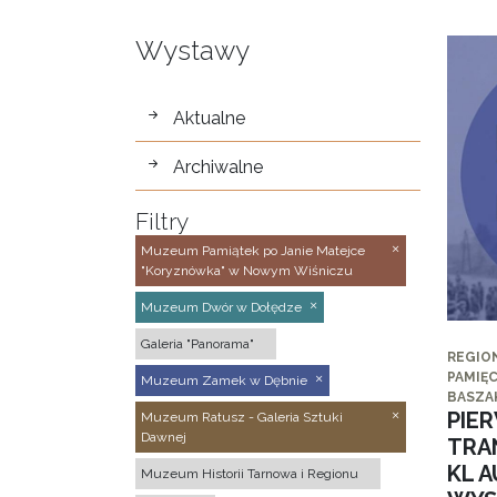
Wystawy
wystawy
Aktualne
Archiwalne
Filtry
Muzeum Pamiątek po Janie Matejce
"Koryznówka" w Nowym Wiśniczu
Muzeum Dwór w Dołędze
Galeria "Panorama"
REGIO
PAMIĘC
Muzeum Zamek w Dębnie
BASZA
PIE
Muzeum Ratusz - Galeria Sztuki
Dawnej
TRA
KL 
Muzeum Historii Tarnowa i Regionu