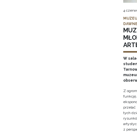
4 czerw
MUZEU
DAWNE
MUZ
MŁO
ARTE
W sala
studen
Tarnows
muzeum
obserw
Z ogrom
funkcję
ekspono
przelać
tych dz
rysunkó
artysty
z persp