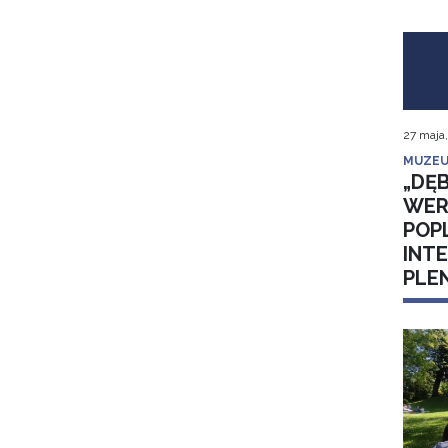
27 maja
MUZEU
„DĘB
WER
POP
INT
PLE