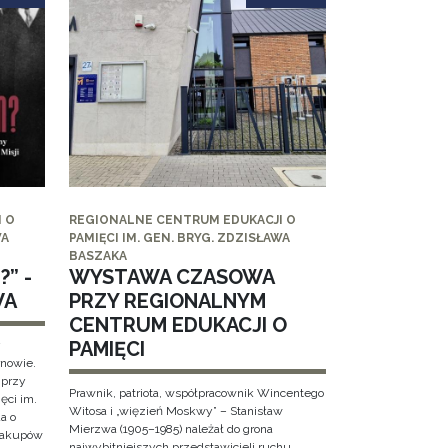
 O
REGIONALNE CENTRUM EDUKACJI O
WA
PAMIĘCI IM. GEN. BRYG. ZDZISŁAWA
BASZAKA
” -
WYSTAWA CZASOWA
WA
PRZY REGIONALNYM
CENTRUM EDUKACJI O
PAMIĘCI
y
rnowie.
 przy
Prawnik, patriota, współpracownik Wincentego
ęci im.
Witosa i „więzień Moskwy” – Stanisław
a o
Mierzwa (1905–1985) należał do grona
 Zakupów
najwybitniejszych przedstawicieli ruchu