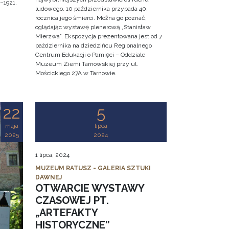
–1921.
ludowego. 10 października przypada 40.
rocznica jego śmierci. Można go poznać,
oglądając wystawę plenerową „Stanisław
Mierzwa”. Ekspozycja prezentowana jest od 7
października na dziedzińcu Regionalnego
Centrum Edukacji o Pamięci – Oddziale
Muzeum Ziemi Tarnowskiej przy ul.
Mościckiego 27A w Tarnowie.
22
5
maja
lipca
2025
2024
1 lipca, 2024
MUZEUM RATUSZ - GALERIA SZTUKI
DAWNEJ
OTWARCIE WYSTAWY
CZASOWEJ PT.
„ARTEFAKTY
HISTORYCZNE”