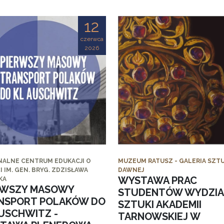
12
czerwca
2026
NALNE CENTRUM EDUKACJI O
MUZEUM RATUSZ - GALERIA SZTU
I IM. GEN. BRYG. ZDZISŁAWA
DAWNEJ
WYSTAWA PRAC
KA
RWSZY MASOWY
STUDENTÓW WYDZI
NSPORT POLAKÓW DO
SZTUKI AKADEMII
AUSCHWITZ -
TARNOWSKIEJ W