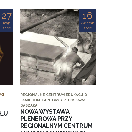
27
16
maja
kwietnia
2026
2026
KI
REGIONALNE CENTRUM EDUKACJI O
PAMIĘCI IM. GEN. BRYG. ZDZISŁAWA
BASZAKA
NOWA WYSTAWA
AŁU
PLENEROWA PRZY
REGIONALNYM CENTRUM