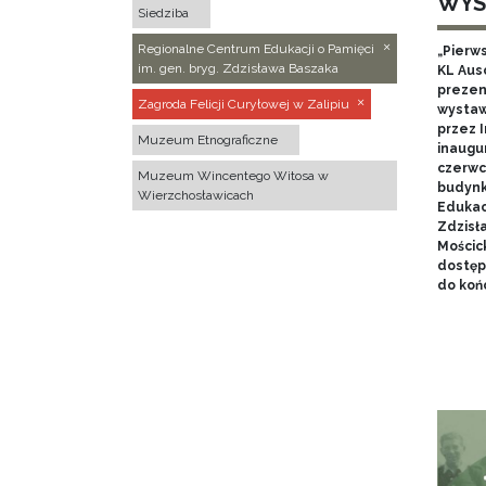
WYS
Siedziba
Regionalne Centrum Edukacji o Pamięci
„Pierw
im. gen. bryg. Zdzisława Baszaka
KL Aus
prezen
Zagroda Felicji Curyłowej w Zalipiu
wystaw
przez I
Muzeum Etnograficzne
inaugur
czerwca
Muzeum Wincentego Witosa w
budynk
Wierzchosławicach
Edukacj
Zdzisł
Mościc
dostęp
do końc