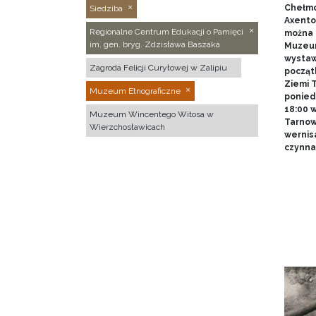
Chełmo
Siedziba
Axentow
Regionalne Centrum Edukacji o Pamięci
można 
im. gen. bryg. Zdzisława Baszaka
Muzeum
wystawy
Zagroda Felicji Curyłowej w Zalipiu
począt
Ziemi T
Muzeum Etnograficzne
poniedz
18:00 
Muzeum Wincentego Witosa w
Tarnow
Wierzchosławicach
wernis
czynna 