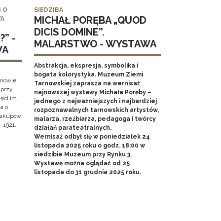
 O
SIEDZIBA
MICHAŁ PORĘBA „QUOD
WA
DICIS DOMINE”.
” -
MALARSTWO - WYSTAWA
WA
Abstrakcja, ekspresja, symbolika i
y
bogata kolorystyka. Muzeum Ziemi
rnowie.
Tarnowskiej zaprasza na wernisaż
 przy
najnowszej wystawy Michała Poręby –
ęci im.
jednego z najważniejszych i najbardziej
a o
rozpoznawalnych tarnowskich artystów,
 Zakupów
malarza, rzeźbiarza, pedagoga i twórcy
–1921.
działań parateatralnych.
Wernisaż odbył się w poniedziałek 24
listopada 2025 roku o godz. 18:00 w
siedzibie Muzeum przy Rynku 3.
Wystawę można oglądać od 25
listopada do 31 grudnia 2025 roku.