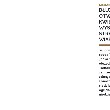
SIEDZI
DŁU
OTW
KWI
WYS
STR
WIA
Już po
spoza 
„Zofia 
obrzęd
Tarnow
zainte
zdecyd
zwiedz
siedzi
ogląda
niedzie