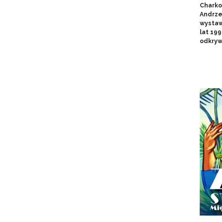
Charko
Andrze
wystaw
lat 19
odkryw