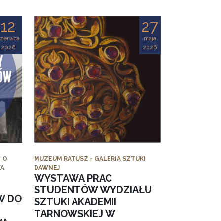
12
27
czerwca
maja
2026
2026
 O
MUZEUM RATUSZ - GALERIA SZTUKI
WA
DAWNEJ
WYSTAWA PRAC
STUDENTÓW WYDZIAŁU
W DO
SZTUKI AKADEMII
TARNOWSKIEJ W