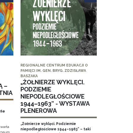
REGIONALNE CENTRUM EDUKACJI O
PAMIĘCI IM. GEN. BRYG. ZDZISŁAWA
BASZAKA
„ŻOŁNIERZE WYKLĘCI.
Ą –
PODZIEMIE
TNIA
NIEPODLEGŁOŚCIOWE
1944–1963” - WYSTAWA
PLENEROWA
fie
„Żołnierze wyklęci. Podziemie
twarta
niepodległościowe 1944–1963” – taki
Muzeum