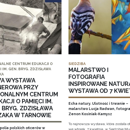
NALNE CENTRUM EDUKACJI O
SIEDZIBA
MALARSTWO I
I IM. GEN. BRYG. ZDZISŁAWA
KA
FOTOGRAFIA
A WYSTAWA
INSPIROWANE NATUR
NEROWA PRZY
WYSTAWA OD 7 KWIE
IONALNYM CENTRUM
ACJI O PAMIĘCI IM.
Echa natury. Ulotność i trwanie –
. BRYG. ZDZISŁAWA
malarstwo Lucja Radwan, fotogra
ZAKA W TARNOWIE
Zenon Kosiniak-Kamysz
To najnowsza wystawa, która została o
polia polskich oficerów w
we wtorek, 7 kwietnia, w Siedzibie 