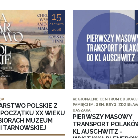
15
czerwca
2026
BA
REGIONALNE CENTRUM EDUKACJI
ARSTWO POLSKIE Z
PAMIĘCI IM. GEN. BRYG. ZDZISŁA
BASZAKA
I POCZĄTKU XX WIEKU
PIERWSZY MASOWY
BIORACH MUZEUM
TRANSPORT POLAKÓ
MI TARNOWSKIEJ
KL AUSCHWITZ -