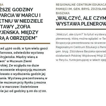
BA
REGIONALNE CENTRUM EDUKACJI
ŻSZE GODZINY
PAMIĘCI IM. GEN. BRYG. ZDZISŁA
BASZAKA
ARCIA W MARCU I
„WALCZYĆ, ALE CZYM?
ETNIU W NIEDZIELE
WYSTAWA PLENERO
TAWY „ZOFIA
YJEŃSKA. MIĘDZY
„Walczyć, ale czym?” to tytuł wystaw
RĄ A OBRZĘDEM”
plenerowej, którą można oglądać w Ta
Ekspozycja prezentowana na skwerze
Regionalnym Centrum Edukacji o Pami
nad 4500 osób, w tym wielu gości
gen. bryg. Zdzisława Baszaka opowiad
Tarnowa, odwiedziło wystawę
działaniach Polskiej Wojskowej Misji
Stryjeńska. Między wiarą a
w Paryżu, funkcjonującej w latach 1919
em” w Muzeum Ziemi
skiej. Ze względu na duże
resowanie ekspozycją muzeum
owało o wydłużeniu godzin jej
ania. Wystawę prezentowaną w
bie muzeum przy Rynku 3 można
ć w marcowe i kwietniowe
le już od godziny 9.00 do 17.00.