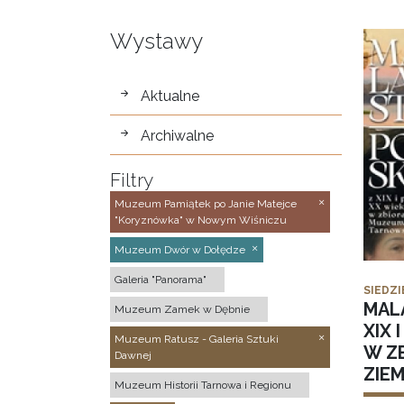
Wystawy
wystawy
Aktualne
Archiwalne
Filtry
Muzeum Pamiątek po Janie Matejce
"Koryznówka" w Nowym Wiśniczu
Muzeum Dwór w Dołędze
Galeria "Panorama"
SIEDZI
MAL
Muzeum Zamek w Dębnie
XIX 
Muzeum Ratusz - Galeria Sztuki
W Z
Dawnej
ZIE
Muzeum Historii Tarnowa i Regionu