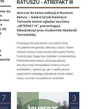
WA
RATUSZU - ATREFAKT III
aków do
Jeszcze do końca wakacji w Muzeum
em
Ratusz – Galerii Sztuki Dawnej w
nerowa
Tarnowie można oglądać wystawę
na
„ARTEFAKT III”, prezentującą
 Jej
kilkadziesiąt prac studentów Akademii
2
Tarnowskiej.
y
Inspiracją do powstania rysunków były
muzealne eksponaty dawnej sztuki, które
l.
młodzi twórcy analizowali pod kątem formy,
e
funkcji oraz bogactwa zdobień i ornamentów.
łatnie
Prezentowane prace ukazują proces
artystycznej interpretacji historycznych
artefaktów i pokazują, jak współczesne
spojrzenie młodego pokolenia może nadać
nowy wymiar muzealnym skarbom.
7
3
wietnia
marca
2026
2026