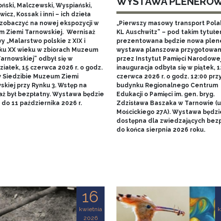
WYSTAWA PLENERO
ński, Malczewski, Wyspiański,
icz, Kossak i inni – ich dzieła
zobaczyć na nowej ekspozycji w
„Pierwszy masowy transport Pol
 Ziemi Tarnowskiej. Wernisaż
KL Auschwitz” – pod takim tytuł
 „Malarstwo polskie z XIX i
prezentowana będzie nowa ple
ku XX wieku w zbiorach Muzeum
wystawa planszowa przygotowa
arnowskiej” odbył się w
przez Instytut Pamięci Narodowej.
iałek, 15 czerwca 2026 r. o godz.
inauguracja odbyła się w piątek, 1
w Siedzibie Muzeum Ziemi
czerwca 2026 r. o godz. 12:00 prz
skiej przy Rynku 3. Wstęp na
budynku Regionalnego Centrum
aż był bezpłatny. Wystawa będzie
Edukacji o Pamięci im. gen. bryg.
do 11 października 2026 r.
Zdzisława Baszaka w Tarnowie (u
Mościckiego 27A). Wystawa będzi
dostępna dla zwiedzających bezp
do końca sierpnia 2026 roku.
16
kwietnia
k
2026