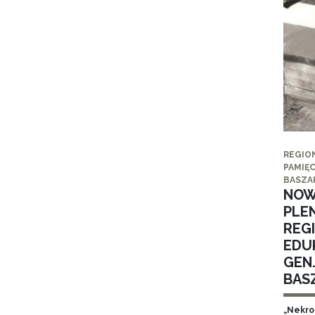
REGIO
PAMIĘC
BASZA
NOW
PLE
REG
EDUK
GEN
BAS
„Nekro