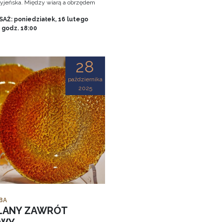
tryjeńska. Między wiarą a obrzędem
AŻ: poniedziałek, 16 lutego
, godz. 18:00
28
października
2025
BA
LANY ZAWRÓT