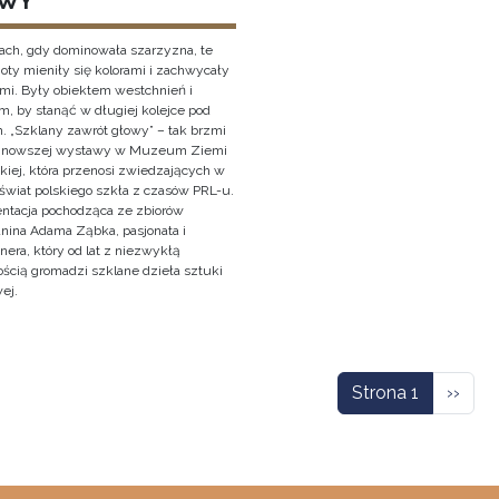
WY
ach, gdy dominowała szarzyzna, te
oty mieniły się kolorami i zachwycały
ami. Były obiektem westchnień i
, by stanąć w długiej kolejce pod
. „Szklany zawrót głowy” – tak brzmi
ajnowszej wystawy w Muzeum Ziemi
kiej, która przenosi zwiedzających w
świat polskiego szkła z czasów PRL-u.
entacja pochodząca ze zbiorów
anina Adama Ząbka, pasjonata i
nera, który od lat z niezwykłą
ością gromadzi szklane dzieła sztuki
ej.
icowanie
Nastę
Strona 1
››