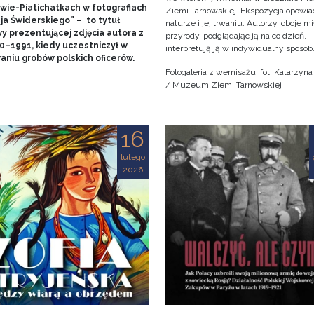
wie-Piatichatkach w fotografiach
Ziemi Tarnowskiej. Ekspozycja opowia
ja Świderskiego” – to tytuł
naturze i jej trwaniu. Autorzy, oboje m
y prezentującej zdjęcia autora z
przyrody, podglądając ją na co dzień,
90–1991, kiedy uczestniczył w
interpretują ją w indywidualny sposób
aniu grobów polskich oficerów.
Fotogaleria z wernisażu, fot: Katarzyn
/ Muzeum Ziemi Tarnowskiej
16
lutego
2026