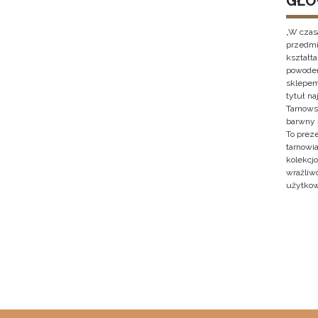
GŁO
„W czas
przedmi
kształt
powodem
sklepem
tytuł n
Tarnows
barwny 
To prez
tarnowi
kolekcjo
wrażliw
użytkow
Stron