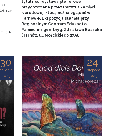
tytuł nosi wystawa plenerowa
da o
przygotowana przez Instytut Pamięci
iłośnicy
Narodowej, którą można oglądać w
Tarnowie. Ekspozycja stanęła przy
.
Regionalnym Centrum Edukacji o
Pamięci im. gen. bryg. Zdzisława Baszaka
a Małek
(Tarnów, ul. Mościckiego 27A).
30
24
grudnia
listopada
2025
2025