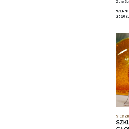
Zofia S
WERNIS
2026 r.
SIEDZI
SZK