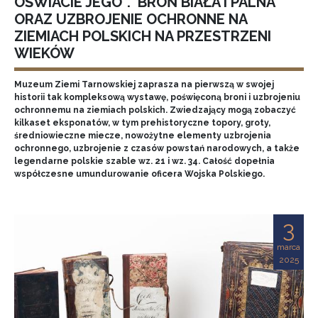
OŚWIACIE JEGO”. BROŃ BIAŁA I PALNA
ORAZ UZBROJENIE OCHRONNE NA
ZIEMIACH POLSKICH NA PRZESTRZENI
WIEKÓW
Muzeum Ziemi Tarnowskiej zaprasza na pierwszą w swojej
historii tak kompleksową wystawę, poświęconą broni i uzbrojeniu
ochronnemu na ziemiach polskich. Zwiedzający mogą zobaczyć
kilkaset eksponatów, w tym prehistoryczne topory, groty,
średniowieczne miecze, nowożytne elementy uzbrojenia
ochronnego, uzbrojenie z czasów powstań narodowych, a także
legendarne polskie szable wz. 21 i wz. 34. Całość dopełnia
współczesne umundurowanie oficera Wojska Polskiego.
3
marca
2025