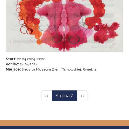
Start:
22.04.2024, 18:00
Koniec:
24.05.2024
Miejsce:
Siedziba Muzeum Ziemi Tarnowskiej, Rynek 3
Stronicowanie
Poprzednia strona
Następna strona
‹‹
Strona 2
››