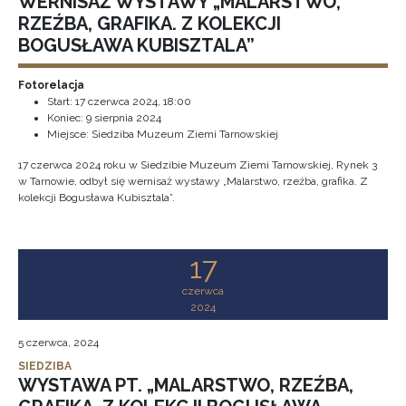
WERNISAŻ WYSTAWY „MALARSTWO,
RZEŹBA, GRAFIKA. Z KOLEKCJI
BOGUSŁAWA KUBISZTALA”
Fotorelacja
Start:
17 czerwca 2024, 18:00
Koniec:
9 sierpnia 2024
Miejsce: Siedziba Muzeum Ziemi Tarnowskiej
17 czerwca 2024 roku w Siedzibie Muzeum Ziemi Tarnowskiej, Rynek 3
w Tarnowie, odbył się wernisaż wystawy „Malarstwo, rzeźba, grafika. Z
kolekcji Bogusława Kubisztala”.
17
czerwca
2024
5 czerwca, 2024
SIEDZIBA
WYSTAWA PT. „MALARSTWO, RZEŹBA,