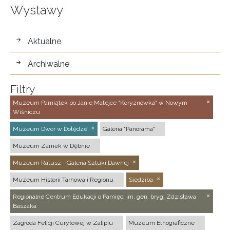
Wystawy
wystawy
Aktualne
Archiwalne
Filtry
Muzeum Pamiątek po Janie Matejce "Koryznówka" w Nowym
Wiśniczu
Muzeum Dwór w Dołędze
Galeria "Panorama"
Muzeum Zamek w Dębnie
Muzeum Ratusz - Galeria Sztuki Dawnej
Muzeum Historii Tarnowa i Regionu
Siedziba
Regionalne Centrum Edukacji o Pamięci im. gen. bryg. Zdzisława
Baszaka
Zagroda Felicji Curyłowej w Zalipiu
Muzeum Etnograficzne