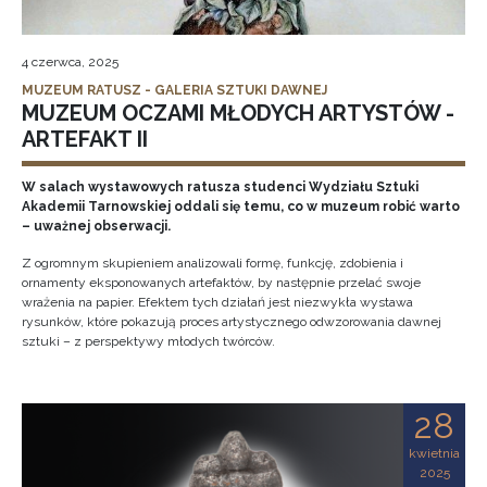
4 czerwca, 2025
MUZEUM RATUSZ - GALERIA SZTUKI DAWNEJ
MUZEUM OCZAMI MŁODYCH ARTYSTÓW -
ARTEFAKT II
W salach wystawowych ratusza studenci Wydziału Sztuki
Akademii Tarnowskiej oddali się temu, co w muzeum robić warto
– uważnej obserwacji.
Z ogromnym skupieniem analizowali formę, funkcję, zdobienia i
ornamenty eksponowanych artefaktów, by następnie przelać swoje
wrażenia na papier. Efektem tych działań jest niezwykła wystawa
rysunków, które pokazują proces artystycznego odwzorowania dawnej
sztuki – z perspektywy młodych twórców.
28
kwietnia
2025