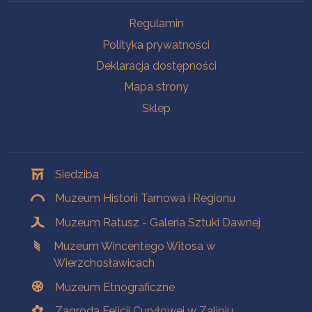
Na skróty
Regulamin
Polityka prywatności
Deklaracja dostępności
Mapa strony
Sklep
Oddziały
Siedziba
Muzeum Historii Tarnowa i Regionu
Muzeum Ratusz - Galeria Sztuki Dawnej
Muzeum Wincentego Witosa w
Wierzchosławicach
Muzeum Etnograficzne
Zagroda Felicji Curyłowej w Zalipiu