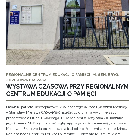
REGIONALNE CENTRUM EDUKACJI O PAMIĘCI IM. GEN. BRYG.
ZDZISŁAWA BASZAKA
WYSTAWA CZASOWA PRZY REGIONALNYM
CENTRUM EDUKACJI O PAMIĘCI
Prawnik, patriota, współpracownik Wincentego Witosa i „więzień Moskwy”
– Stanisław Mierzwa (1905–1985) należał do grona najwybitniejszych
przedstawicieli ruchu ludowego. 10 października przypada 40. rocznica
jego śmierci. Można go poznać, oglądając wystawę plenerową „Stanisław
Mierzwa”. Ekspozycja prezentowana jest od 7 października na dziedzińcu
Regionalnego Centrum Edukacji o Pamięci – Oddziale Muzeum Ziemi