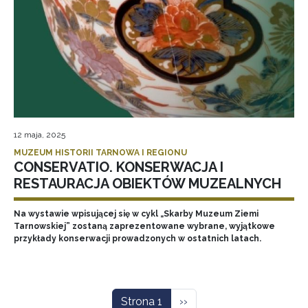
12 maja, 2025
MUZEUM HISTORII TARNOWA I REGIONU
CONSERVATIO. KONSERWACJA I
RESTAURACJA OBIEKTÓW MUZEALNYCH
Na wystawie wpisującej się w cykl „Skarby Muzeum Ziemi
Tarnowskiej” zostaną zaprezentowane wybrane, wyjątkowe
przykłady konserwacji prowadzonych w ostatnich latach.
Stronicowanie
Następna strona
Strona 1
››