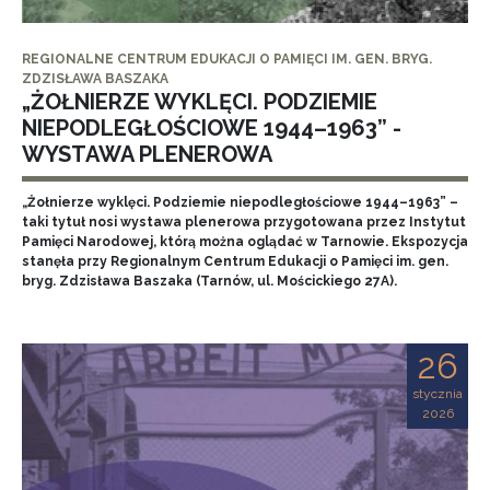
REGIONALNE CENTRUM EDUKACJI O PAMIĘCI IM. GEN. BRYG.
ZDZISŁAWA BASZAKA
„ŻOŁNIERZE WYKLĘCI. PODZIEMIE
NIEPODLEGŁOŚCIOWE 1944–1963” -
WYSTAWA PLENEROWA
„Żołnierze wyklęci. Podziemie niepodległościowe 1944–1963” –
taki tytuł nosi wystawa plenerowa przygotowana przez Instytut
Pamięci Narodowej, którą można oglądać w Tarnowie. Ekspozycja
stanęła przy Regionalnym Centrum Edukacji o Pamięci im. gen.
bryg. Zdzisława Baszaka (Tarnów, ul. Mościckiego 27A).
26
stycznia
2026