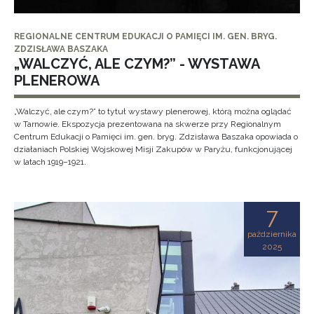
REGIONALNE CENTRUM EDUKACJI O PAMIĘCI IM. GEN. BRYG.
ZDZISŁAWA BASZAKA
„WALCZYĆ, ALE CZYM?” - WYSTAWA
PLENEROWA
„Walczyć, ale czym?” to tytuł wystawy plenerowej, którą można oglądać
w Tarnowie. Ekspozycja prezentowana na skwerze przy Regionalnym
Centrum Edukacji o Pamięci im. gen. bryg. Zdzisława Baszaka opowiada o
działaniach Polskiej Wojskowej Misji Zakupów w Paryżu, funkcjonującej
w latach 1919–1921.
7
października
2025