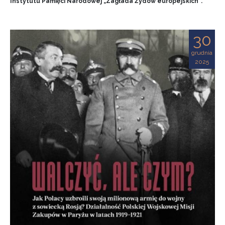
Instytutu Pamięci Narodowej „Zagłada Żydów europejskich”.
30
grudnia
2025