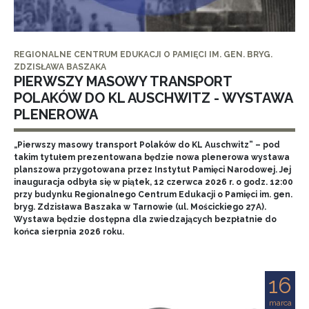
REGIONALNE CENTRUM EDUKACJI O PAMIĘCI IM. GEN. BRYG.
ZDZISŁAWA BASZAKA
PIERWSZY MASOWY TRANSPORT
POLAKÓW DO KL AUSCHWITZ - WYSTAWA
PLENEROWA
„Pierwszy masowy transport Polaków do KL Auschwitz” – pod
takim tytułem prezentowana będzie nowa plenerowa wystawa
planszowa przygotowana przez Instytut Pamięci Narodowej. Jej
inauguracja odbyła się w piątek, 12 czerwca 2026 r. o godz. 12:00
przy budynku Regionalnego Centrum Edukacji o Pamięci im. gen.
bryg. Zdzisława Baszaka w Tarnowie (ul. Mościckiego 27A).
Wystawa będzie dostępna dla zwiedzających bezpłatnie do
końca sierpnia 2026 roku.
16
marca