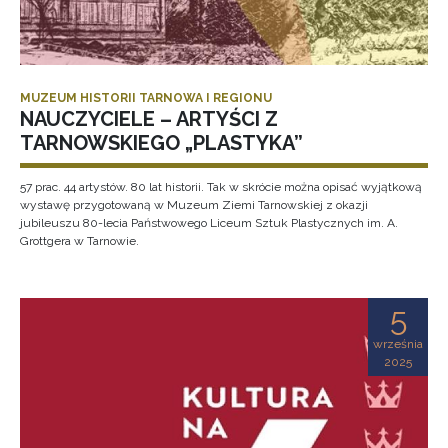
MUZEUM HISTORII TARNOWA I REGIONU
NAUCZYCIELE – ARTYŚCI Z
TARNOWSKIEGO „PLASTYKA”
57 prac. 44 artystów. 80 lat historii. Tak w skrócie można opisać wyjątkową
wystawę przygotowaną w Muzeum Ziemi Tarnowskiej z okazji
jubileuszu 80-lecia Państwowego Liceum Sztuk Plastycznych im. A.
Grottgera w Tarnowie.
5
września
2025