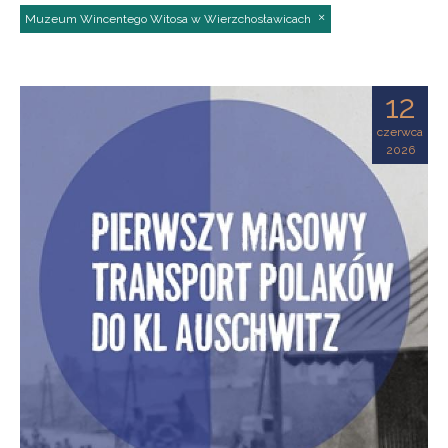
Muzeum Wincentego Witosa w Wierzchosławicach
12
czerwca
2026