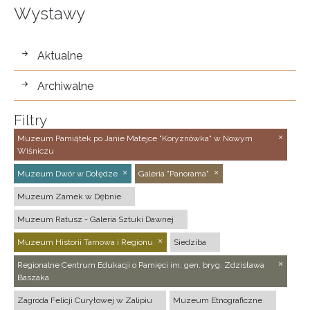
Wystawy
wystawy
Aktualne
Archiwalne
Filtry
Muzeum Pamiątek po Janie Matejce "Koryznówka" w Nowym
Wiśniczu
Muzeum Dwór w Dołędze
Galeria "Panorama"
Muzeum Zamek w Dębnie
Muzeum Ratusz - Galeria Sztuki Dawnej
Muzeum Historii Tarnowa i Regionu
Siedziba
Regionalne Centrum Edukacji o Pamięci im. gen. bryg. Zdzisława
Baszaka
Zagroda Felicji Curyłowej w Zalipiu
Muzeum Etnograficzne