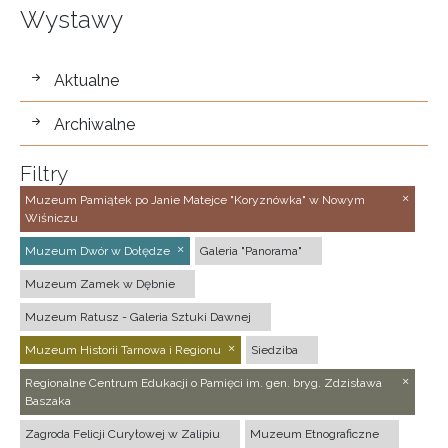
Wystawy
wystawy
Aktualne
Archiwalne
Filtry
Muzeum Pamiątek po Janie Matejce "Koryznówka" w Nowym
Wiśniczu
Muzeum Dwór w Dołędze
Galeria "Panorama"
Muzeum Zamek w Dębnie
Muzeum Ratusz - Galeria Sztuki Dawnej
Muzeum Historii Tarnowa i Regionu
Siedziba
Regionalne Centrum Edukacji o Pamięci im. gen. bryg. Zdzisława
Baszaka
Zagroda Felicji Curyłowej w Zalipiu
Muzeum Etnograficzne