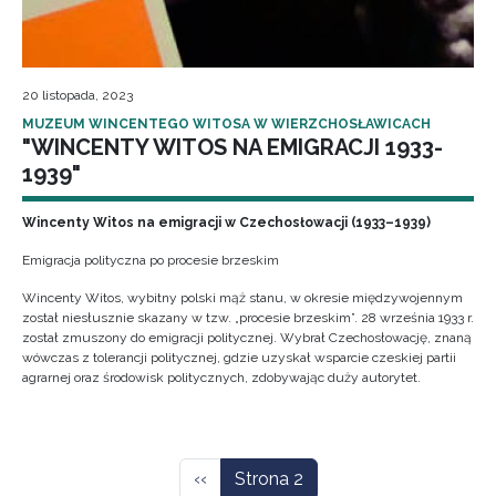
20 listopada, 2023
MUZEUM WINCENTEGO WITOSA W WIERZCHOSŁAWICACH
"WINCENTY WITOS NA EMIGRACJI 1933-
1939"
Wincenty Witos na emigracji w Czechosłowacji (1933–1939)
Emigracja polityczna po procesie brzeskim
Wincenty Witos, wybitny polski mąż stanu, w okresie międzywojennym
został niesłusznie skazany w tzw. „procesie brzeskim”. 28 września 1933 r.
został zmuszony do emigracji politycznej. Wybrał Czechosłowację, znaną
wówczas z tolerancji politycznej, gdzie uzyskał wsparcie czeskiej partii
agrarnej oraz środowisk politycznych, zdobywając duży autorytet.
Stronicowanie
Poprzednia strona
‹‹
Strona 2