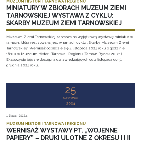
MUZEUM HISTORII TARNOWA I REGIONU
MINIATURY W ZBIORACH MUZEUM ZIEMI
TARNOWSKIEJ WYSTAWA Z CYKLU:
SKARBY MUZEUM ZIEMI TARNOWSKIEJ
Muzeum Ziemi Tarnowskiej zaprasza na wyjątkową wystawę miniatur w
ramach, która realizowana jest w ramach cyklu „Skarby Muzeum Ziemi
Tarnowskiej”. Wernisaż odbędzie się 4 listopada 2024 roku o godzinie
18:00 w Muzeum Historii Tarnowa i Regionu (Tarnów, Rynek 20-21).
Ekspozycja będzie dostępna dla zwiedzających od 4 listopada do 31
grudnia 2024 roku.
25
czerwca
2024
1 lipca, 2024
MUZEUM HISTORII TARNOWA I REGIONU
WERNISAŻ WYSTAWY PT. „WOJENNE
PAPIERY” – DRUKI ULOTNE Z OKRESU I I II