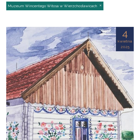
Muzeum Wincentego Witosa w Wierzchosławicach
4
kwietnia
2025