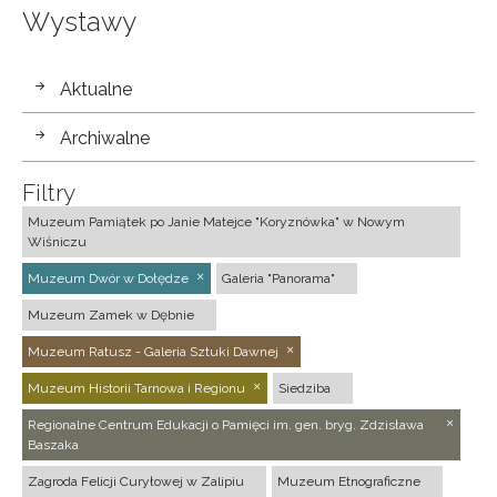
Wystawy
wystawy
Aktualne
Archiwalne
Filtry
Muzeum Pamiątek po Janie Matejce "Koryznówka" w Nowym
Wiśniczu
Muzeum Dwór w Dołędze
Galeria "Panorama"
Muzeum Zamek w Dębnie
Muzeum Ratusz - Galeria Sztuki Dawnej
Muzeum Historii Tarnowa i Regionu
Siedziba
Regionalne Centrum Edukacji o Pamięci im. gen. bryg. Zdzisława
Baszaka
Zagroda Felicji Curyłowej w Zalipiu
Muzeum Etnograficzne