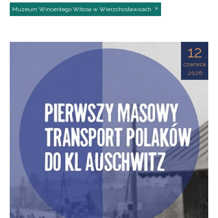
Muzeum Wincentego Witosa w Wierzchosławicach
12
czerwca
2026