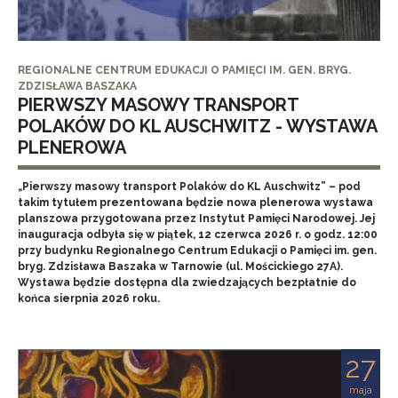
REGIONALNE CENTRUM EDUKACJI O PAMIĘCI IM. GEN. BRYG.
ZDZISŁAWA BASZAKA
PIERWSZY MASOWY TRANSPORT
POLAKÓW DO KL AUSCHWITZ - WYSTAWA
PLENEROWA
„Pierwszy masowy transport Polaków do KL Auschwitz” – pod
takim tytułem prezentowana będzie nowa plenerowa wystawa
planszowa przygotowana przez Instytut Pamięci Narodowej. Jej
inauguracja odbyła się w piątek, 12 czerwca 2026 r. o godz. 12:00
przy budynku Regionalnego Centrum Edukacji o Pamięci im. gen.
bryg. Zdzisława Baszaka w Tarnowie (ul. Mościckiego 27A).
Wystawa będzie dostępna dla zwiedzających bezpłatnie do
końca sierpnia 2026 roku.
27
maja