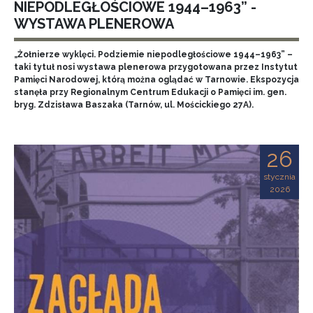
NIEPODLEGŁOŚCIOWE 1944–1963” -
WYSTAWA PLENEROWA
„Żołnierze wyklęci. Podziemie niepodległościowe 1944–1963” –
taki tytuł nosi wystawa plenerowa przygotowana przez Instytut
Pamięci Narodowej, którą można oglądać w Tarnowie. Ekspozycja
stanęła przy Regionalnym Centrum Edukacji o Pamięci im. gen.
bryg. Zdzisława Baszaka (Tarnów, ul. Mościckiego 27A).
26
stycznia
2026