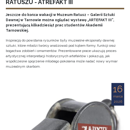
RATUSZU - ATREFAKT III
Jeszcze do końca wakacji w Muzeum Ratusz – Galerii Sztuki
Dawnej w Tarnowie można oglądać wystawę „ARTEFAKT III”,
prezentującą kilkadziesiąt prac studentów Akademii
Tarnowskiej.
Inspiracją do powstania rysunków były muzealne eksponaty dawnej
sztuki, które młodzi twórcy analizowali pod kątem formy, funkcji oraz
bogactwa zdobień i ornamentów. Prezentowane prace ukazują proces
artystycznej interpretacji historycznych artefaktów i pokazują, jak
współczesne spojrzenie młodego pokolenia może nadać nowy wymiar
muzealnym skarbom.
16
marca
2026