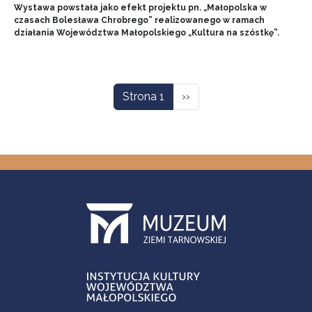
Wystawa powstała jako efekt projektu pn. „Małopolska w
czasach Bolesława Chrobrego” realizowanego w ramach
działania Województwa Małopolskiego „Kultura na szóstkę”.
Stronicowanie
Następna strona
Strona 1
››