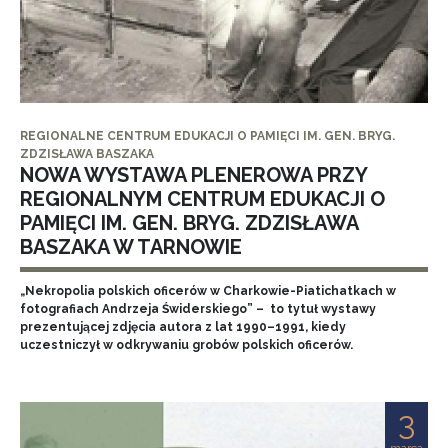
REGIONALNE CENTRUM EDUKACJI O PAMIĘCI IM. GEN. BRYG.
ZDZISŁAWA BASZAKA
NOWA WYSTAWA PLENEROWA PRZY
REGIONALNYM CENTRUM EDUKACJI O
PAMIĘCI IM. GEN. BRYG. ZDZISŁAWA
BASZAKA W TARNOWIE
„Nekropolia polskich oficerów w Charkowie-Piatichatkach w
fotografiach Andrzeja Świderskiego” – to tytuł wystawy
prezentującej zdjęcia autora z lat 1990–1991, kiedy
uczestniczył w odkrywaniu grobów polskich oficerów.
3