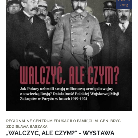
2025
REGIONALNE CENTRUM EDUKACJI O PAMIĘCI IM. GEN. BRYG.
ZDZISŁAWA BASZAKA
„WALCZYĆ, ALE CZYM?” - WYSTAWA