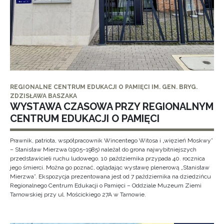
REGIONALNE CENTRUM EDUKACJI O PAMIĘCI IM. GEN. BRYG.
ZDZISŁAWA BASZAKA
WYSTAWA CZASOWA PRZY REGIONALNYM
CENTRUM EDUKACJI O PAMIĘCI
Prawnik, patriota, współpracownik Wincentego Witosa i „więzień Moskwy”
– Stanisław Mierzwa (1905–1985) należał do grona najwybitniejszych
przedstawicieli ruchu ludowego. 10 października przypada 40. rocznica
jego śmierci. Można go poznać, oglądając wystawę plenerową „Stanisław
Mierzwa”. Ekspozycja prezentowana jest od 7 października na dziedzińcu
Regionalnego Centrum Edukacji o Pamięci – Oddziale Muzeum Ziemi
Tarnowskiej przy ul. Mościckiego 27A w Tarnowie.