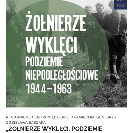
marca
2026
REGIONALNE CENTRUM EDUKACJI O PAMIĘCI IM. GEN. BRYG.
ZDZISŁAWA BASZAKA
„ŻOŁNIERZE WYKLĘCI. PODZIEMIE