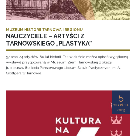
MUZEUM HISTORII TARNOWA I REGIONU
NAUCZYCIELE – ARTYŚCI Z
TARNOWSKIEGO „PLASTYKA”
57 prac. 44 artystów. 80 lat historii. Tak w skrócie można opisać wyjątkową
wystawę przygotowaną w Muzeum Ziemi Tarnowskiej z okazji
jubileuszu 80-lecia Państwowego Liceum Sztuk Plastycznych im. A.
Grottgera w Tarnowie.
5
września
2025