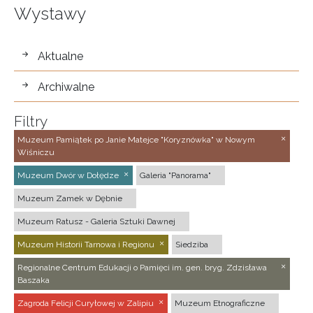
Wystawy
wystawy
Aktualne
Archiwalne
Filtry
Muzeum Pamiątek po Janie Matejce "Koryznówka" w Nowym
Wiśniczu
Muzeum Dwór w Dołędze
Galeria "Panorama"
Muzeum Zamek w Dębnie
Muzeum Ratusz - Galeria Sztuki Dawnej
Muzeum Historii Tarnowa i Regionu
Siedziba
Regionalne Centrum Edukacji o Pamięci im. gen. bryg. Zdzisława
Baszaka
Zagroda Felicji Curyłowej w Zalipiu
Muzeum Etnograficzne