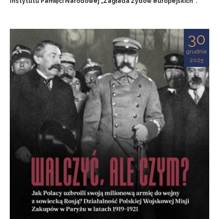
Instytutu Pamięci Narodowej „Zagłada Żydów europejskich”.
30
grudnia
2025