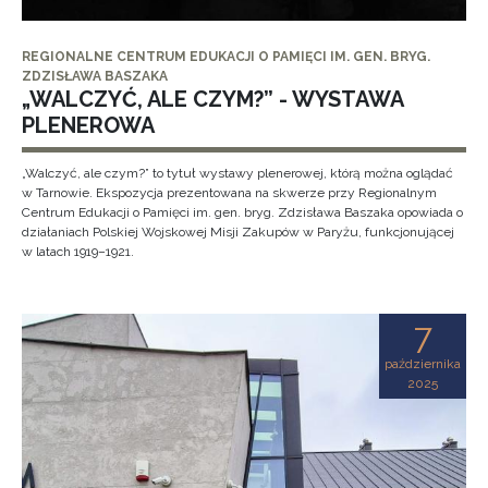
REGIONALNE CENTRUM EDUKACJI O PAMIĘCI IM. GEN. BRYG.
ZDZISŁAWA BASZAKA
„WALCZYĆ, ALE CZYM?” - WYSTAWA
PLENEROWA
„Walczyć, ale czym?” to tytuł wystawy plenerowej, którą można oglądać
w Tarnowie. Ekspozycja prezentowana na skwerze przy Regionalnym
Centrum Edukacji o Pamięci im. gen. bryg. Zdzisława Baszaka opowiada o
działaniach Polskiej Wojskowej Misji Zakupów w Paryżu, funkcjonującej
w latach 1919–1921.
7
października
2025