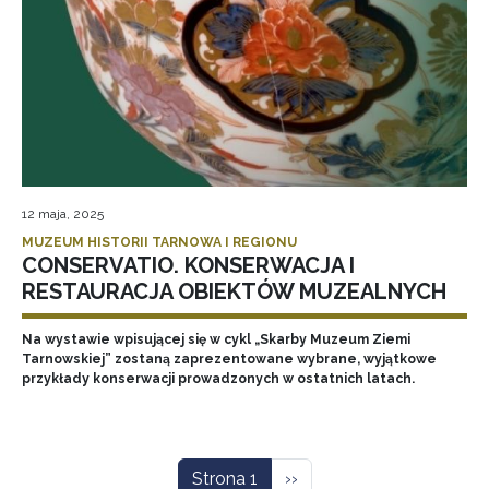
12 maja, 2025
MUZEUM HISTORII TARNOWA I REGIONU
CONSERVATIO. KONSERWACJA I
RESTAURACJA OBIEKTÓW MUZEALNYCH
Na wystawie wpisującej się w cykl „Skarby Muzeum Ziemi
Tarnowskiej” zostaną zaprezentowane wybrane, wyjątkowe
przykłady konserwacji prowadzonych w ostatnich latach.
Stronicowanie
Następna strona
Strona 1
››