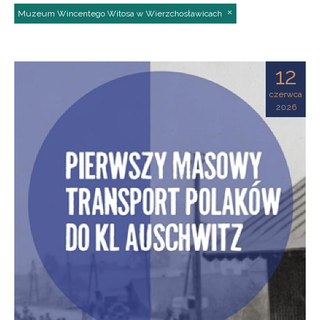
Muzeum Wincentego Witosa w Wierzchosławicach
12
czerwca
2026