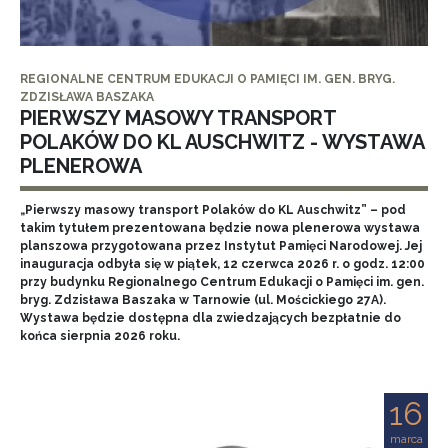
REGIONALNE CENTRUM EDUKACJI O PAMIĘCI IM. GEN. BRYG.
ZDZISŁAWA BASZAKA
PIERWSZY MASOWY TRANSPORT
POLAKÓW DO KL AUSCHWITZ - WYSTAWA
PLENEROWA
„Pierwszy masowy transport Polaków do KL Auschwitz” – pod
takim tytułem prezentowana będzie nowa plenerowa wystawa
planszowa przygotowana przez Instytut Pamięci Narodowej. Jej
inauguracja odbyła się w piątek, 12 czerwca 2026 r. o godz. 12:00
przy budynku Regionalnego Centrum Edukacji o Pamięci im. gen.
bryg. Zdzisława Baszaka w Tarnowie (ul. Mościckiego 27A).
Wystawa będzie dostępna dla zwiedzających bezpłatnie do
końca sierpnia 2026 roku.
16
marca