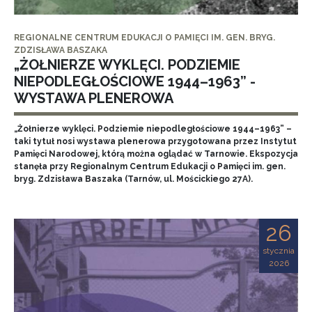
REGIONALNE CENTRUM EDUKACJI O PAMIĘCI IM. GEN. BRYG.
ZDZISŁAWA BASZAKA
„ŻOŁNIERZE WYKLĘCI. PODZIEMIE
NIEPODLEGŁOŚCIOWE 1944–1963” -
WYSTAWA PLENEROWA
„Żołnierze wyklęci. Podziemie niepodległościowe 1944–1963” –
taki tytuł nosi wystawa plenerowa przygotowana przez Instytut
Pamięci Narodowej, którą można oglądać w Tarnowie. Ekspozycja
stanęła przy Regionalnym Centrum Edukacji o Pamięci im. gen.
bryg. Zdzisława Baszaka (Tarnów, ul. Mościckiego 27A).
26
stycznia
2026