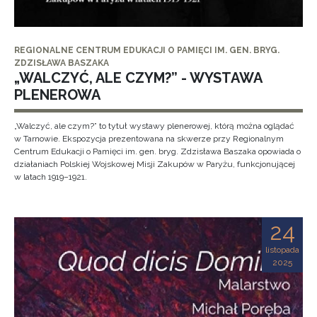
REGIONALNE CENTRUM EDUKACJI O PAMIĘCI IM. GEN. BRYG.
ZDZISŁAWA BASZAKA
„WALCZYĆ, ALE CZYM?” - WYSTAWA
PLENEROWA
„Walczyć, ale czym?” to tytuł wystawy plenerowej, którą można oglądać
w Tarnowie. Ekspozycja prezentowana na skwerze przy Regionalnym
Centrum Edukacji o Pamięci im. gen. bryg. Zdzisława Baszaka opowiada o
działaniach Polskiej Wojskowej Misji Zakupów w Paryżu, funkcjonującej
w latach 1919–1921.
24
listopada
2025