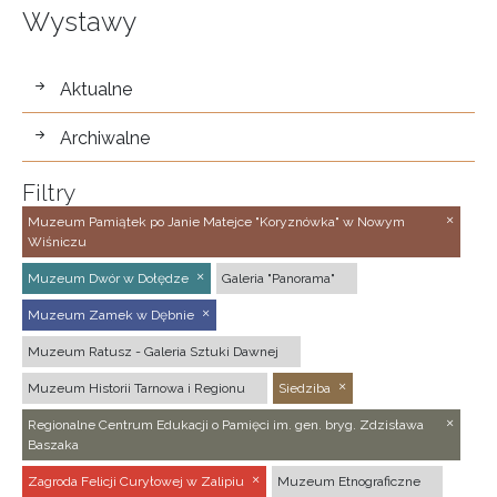
Wystawy
wystawy
Aktualne
Archiwalne
Filtry
Muzeum Pamiątek po Janie Matejce "Koryznówka" w Nowym
Wiśniczu
Muzeum Dwór w Dołędze
Galeria "Panorama"
Muzeum Zamek w Dębnie
Muzeum Ratusz - Galeria Sztuki Dawnej
Muzeum Historii Tarnowa i Regionu
Siedziba
Regionalne Centrum Edukacji o Pamięci im. gen. bryg. Zdzisława
Baszaka
Zagroda Felicji Curyłowej w Zalipiu
Muzeum Etnograficzne