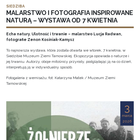
SIEDZIBA
MALARSTWO I FOTOGRAFIA INSPIROWANE
NATURĄ – WYSTAWA OD 7 KWIETNIA
Echa natury. Ulotność i trwanie – malarstwo Lucja Radwan,
fotografie Zenon Kosiniak-Kamysz
To najnowsza wystawa, która została otwarta we wtorek, 7 kwietnia, w
Siedzibie Muzeum Ziemi Tarnowskiej. Ekspozycja opowiada o naturze i
jej trwaniu. Autorzy, oboje miłośnicy przyrody, podglądając ją na co dzień,
interpretują ją w indywidualny sposób.
Fotogaleria z wernisażu, fot: Katarzyna Małek / Muzeum Ziemi
Tarnowskiej
3
marca
2026