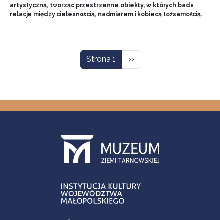
artystyczną, tworząc przestrzenne obiekty, w których bada
relacje między cielesnością, nadmiarem i kobiecą tożsamością.
Stronicowanie
Następna strona
Strona 1
››