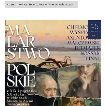
Muzeum Wincentego Witosa w Wierzchosławicach
15
czerwca
2026