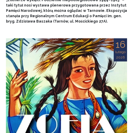
„Żołnierze wyklęci. Podziemie niepodległościowe 1944–1963” –
taki tytuł nosi wystawa plenerowa przygotowana przez Instytut
Pamięci Narodowej, którą można oglądać w Tarnowie. Ekspozycja
stanęła przy Regionalnym Centrum Edukacji o Pamięci im. gen.
bryg. Zdzisława Baszaka (Tarnów, ul. Mościckiego 27A).
16
lutego
2026