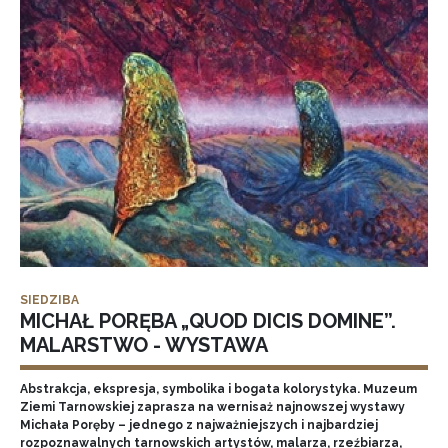
SIEDZIBA
MICHAŁ PORĘBA „QUOD DICIS DOMINE”.
MALARSTWO - WYSTAWA
Abstrakcja, ekspresja, symbolika i bogata kolorystyka. Muzeum
Ziemi Tarnowskiej zaprasza na wernisaż najnowszej wystawy
Michała Poręby – jednego z najważniejszych i najbardziej
rozpoznawalnych tarnowskich artystów, malarza, rzeźbiarza,