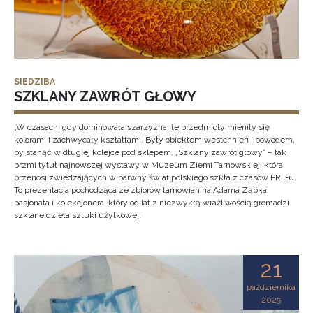
SIEDZIBA
SZKLANY ZAWRÓT GŁOWY
„W czasach, gdy dominowała szarzyzna, te przedmioty mieniły się
kolorami i zachwycały kształtami. Były obiektem westchnień i powodem,
by stanąć w długiej kolejce pod sklepem. „Szklany zawrót głowy” – tak
brzmi tytuł najnowszej wystawy w Muzeum Ziemi Tarnowskiej, która
przenosi zwiedzających w barwny świat polskiego szkła z czasów PRL-u.
To prezentacja pochodząca ze zbiorów tarnowianina Adama Ząbka,
pasjonata i kolekcjonera, który od lat z niezwykłą wrażliwością gromadzi
szklane dzieła sztuki użytkowej.
21
października
2025