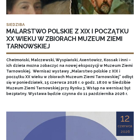
SIEDZIBA
MALARSTWO POLSKIE Z XIX I POCZĄTKU
XX WIEKU W ZBIORACH MUZEUM ZIEMI
TARNOWSKIEJ
Chełmoński, Malczewski, Wyspiański, Axentowicz, Kossak i inni –
ich dzieła można zobaczyć na nowej ekspozycji w Muzeum Ziemi
Tarnowskiej. Wernisaż wystawy „Malarstwo polskie z XIX i
początku XX wieku w zbiorach Muzeum Ziemi Tarnowskiej” odbył
się w poniedziałek, 15 czerwca 2026 r. o godz. 18:00 w Siedzibie
Muzeum Ziemi Tarnowskiej przy Rynku 3. Wstęp na wernisaż był
bezpłatny. Wystawa będzie czynna do 11 października 2026 r.
12
czerwca
2026