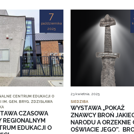
7
października
k
2025
23 kwietnia, 2025
NALNE CENTRUM EDUKACJI O
I IM. GEN. BRYG. ZDZISŁAWA
SIEDZIBA
WYSTAWA „POKAŻ
KA
TAWA CZASOWA
ZNAWCY BROŃ JAKIE
Y REGIONALNYM
NARODU A ORZEKNIE 
TRUM EDUKACJI O
OŚWIACIE JEGO”. BR