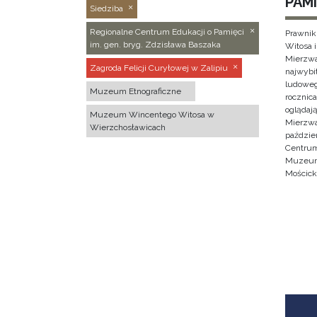
PAMI
Siedziba
Regionalne Centrum Edukacji o Pamięci
Prawnik
im. gen. bryg. Zdzisława Baszaka
Witosa 
Mierzwa
Zagroda Felicji Curyłowej w Zalipiu
najwybi
ludoweg
Muzeum Etnograficzne
rocznica
oglądaj
Muzeum Wincentego Witosa w
Mierzwa
Wierzchosławicach
paździe
Centrum
Muzeum 
Mościck