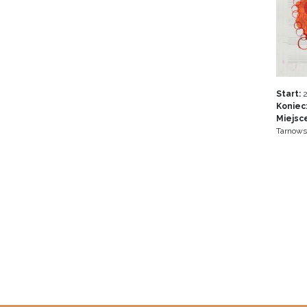
Start:
2
Koniec
Miejsc
Tarnows
Stron