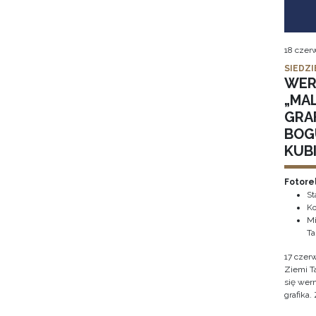
18 czer
SIEDZI
WER
„MA
GRAF
BOG
KUB
Fotore
St
Ko
Mi
Ta
17 czer
Ziemi T
się wer
grafika.