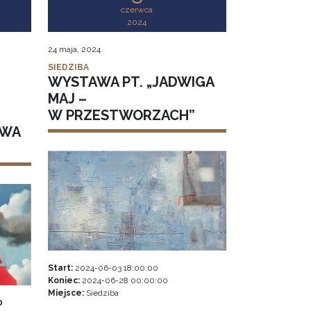
czerwca
2024
24 maja, 2024
SIEDZIBA
WYSTAWA PT. „JADWIGA
MAJ –
W PRZESTWORZACH”
AWA
Start:
2024-06-03 18:00:00
Koniec:
2024-06-28 00:00:00
Miejsce:
Siedziba
0