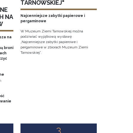
TARNOWSKIEJ"
NNE
H NA
Najcenniejsze zabytki papierowe i
pergaminowe
W
W Muzeum Ziemi Tarnowskiej można
podziwiać wyjątkową wystawę
sza na
„Najcenniejsze zabytki papierowe i
pergaminowe w zbiorach Muzeum Ziemi
ą broni
Tarnowskiej”.
iach
czyć
ne
,
ość
owanie
3