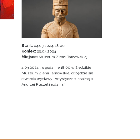
Start:
04.03.2024, 18:00
Koniec:
29.03.2024
Miejsce:
Muzeum Ziemi Tarnowskiej
4.03.2024 r. o godzinie 18:00 w Siedzibie
Muzeum Ziemi Tarnowskiej odbędzie się
otwarcie wystawy „Artystyczne inspiracje –
Andrzej Ruszel i rodzina”.
a