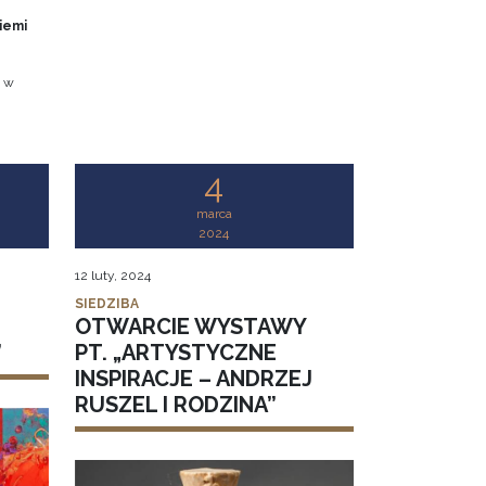
iemi
0 w
4
marca
2024
12 luty, 2024
SIEDZIBA
OTWARCIE WYSTAWY
”
PT. „ARTYSTYCZNE
INSPIRACJE – ANDRZEJ
RUSZEL I RODZINA”