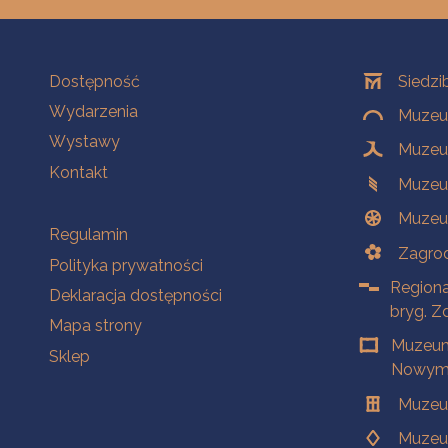
Na skróty
Oddziały
Dostępność
Siedzi
Wydarzenia
Muzeum
Wystawy
Muzeum
Kontakt
Muzeu
Muzeu
Na skróty
Regulamin
Zagrod
Polityka prywatności
Regiona
Deklaracja dostępności
bryg. Z
Mapa strony
Muzeum
Sklep
Nowym 
Muzeu
Muzeu