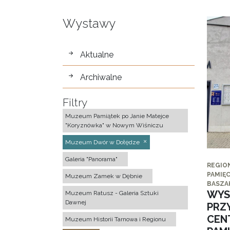
Wystawy
wystawy
Aktualne
Archiwalne
Filtry
Muzeum Pamiątek po Janie Matejce
"Koryznówka" w Nowym Wiśniczu
Muzeum Dwór w Dołędze
Galeria "Panorama"
REGIO
PAMIĘC
Muzeum Zamek w Dębnie
BASZA
WYS
Muzeum Ratusz - Galeria Sztuki
Dawnej
PRZ
CEN
Muzeum Historii Tarnowa i Regionu