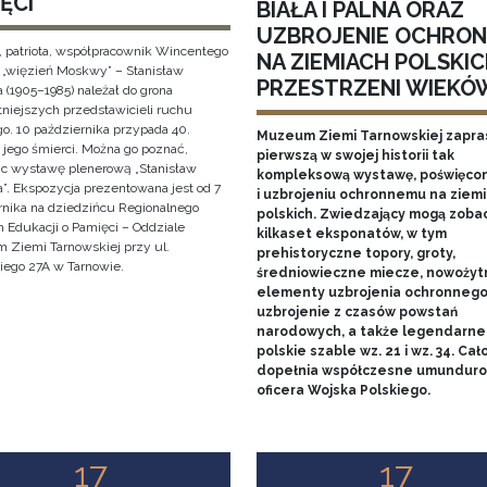
ĘCI
BIAŁA I PALNA ORAZ
UZBROJENIE OCHRO
, patriota, współpracownik Wincentego
NA ZIEMIACH POLSKIC
i „więzień Moskwy” – Stanisław
PRZESTRZENI WIEKÓ
 (1905–1985) należał do grona
tniejszych przedstawicieli ruchu
o. 10 października przypada 40.
Muzeum Ziemi Tarnowskiej zapra
 jego śmierci. Można go poznać,
pierwszą w swojej historii tak
ąc wystawę plenerową „Stanisław
kompleksową wystawę, poświęcon
”. Ekspozycja prezentowana jest od 7
i uzbrojeniu ochronnemu na ziem
rnika na dziedzińcu Regionalnego
polskich. Zwiedzający mogą zoba
 Edukacji o Pamięci – Oddziale
kilkaset eksponatów, w tym
Ziemi Tarnowskiej przy ul.
prehistoryczne topory, groty,
iego 27A w Tarnowie.
średniowieczne miecze, nowożyt
elementy uzbrojenia ochronnego
uzbrojenie z czasów powstań
narodowych, a także legendarne
polskie szable wz. 21 i wz. 34. Cał
dopełnia współczesne umundur
oficera Wojska Polskiego.
17
17