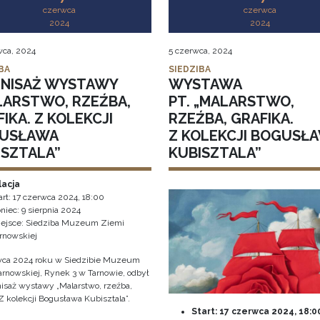
czerwca
czerwca
2024
2024
wca, 2024
5 czerwca, 2024
BA
SIEDZIBA
NISAŻ WYSTAWY
WYSTAWA
LARSTWO, RZEŹBA,
PT. „MALARSTWO,
IKA. Z KOLEKCJI
RZEŹBA, GRAFIKA.
USŁAWA
Z KOLEKCJI BOGUSŁ
ISZTALA”
KUBISZTALA”
lacja
art:
17 czerwca 2024, 18:00
niec:
9 sierpnia 2024
ejsce: Siedziba Muzeum Ziemi
rnowskiej
wca 2024 roku w Siedzibie Muzeum
arnowskiej, Rynek 3 w Tarnowie, odbył
nisaż wystawy „Malarstwo, rzeźba,
 Z kolekcji Bogusława Kubisztala”.
Start:
17 czerwca 2024, 18:0