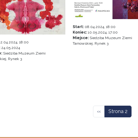
Start:
08.04.2024, 18:00
Koniec:
10.05.2024, 17:00
Miejsce:
Siedziba Muzeum Ziemi
2.04.2024, 18:00
Tarnowskiej, Rynek 3
:
24.05.2024
e:
Siedziba Muzeum Ziemi
kiej, Rynek 3
icowanie
Poprzednia stron
‹‹
Strona 2