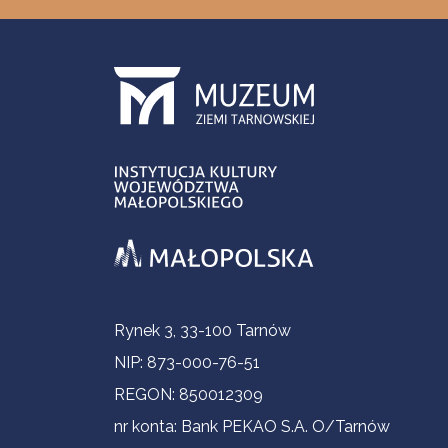
Informacje kontaktowe
Rynek 3, 33-100 Tarnów
NIP: 873-000-76-51
REGON: 850012309
nr konta: Bank PEKAO S.A. O/Tarnów