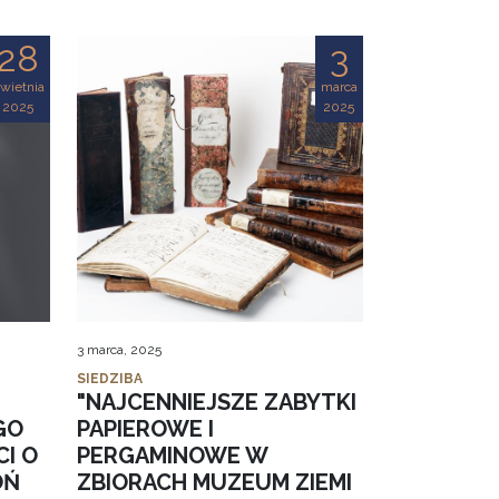
28
3
wietnia
marca
2025
2025
3 marca, 2025
SIEDZIBA
"NAJCENNIEJSZE ZABYTKI
GO
PAPIEROWE I
CI O
PERGAMINOWE W
OŃ
ZBIORACH MUZEUM ZIEMI