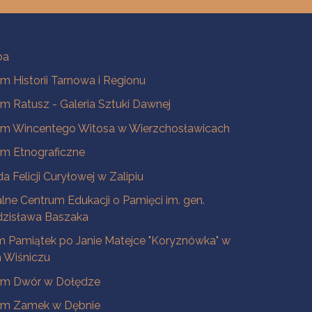
ba
 Historii Tarnowa i Regionu
 Ratusz - Galeria Sztuki Dawnej
m Wincentego Witosa w Wierzchosławicach
m Etnograficzne
a Felicji Curyłowej w Zalipiu
lne Centrum Edukacji o Pamięci im. gen.
dzisława Baszaka
 Pamiątek po Janie Matejce "Koryznówka" w
Wiśniczu
m Dwór w Dołędze
m Zamek w Dębnie