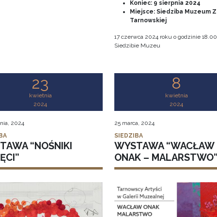
Koniec:
9 sierpnia 2024
Miejsce: Siedziba Muzeum Z
Tarnowskiej
17 czerwca 2024 roku o godzinie 18.0
Siedzibie Muzeu
23
8
kwietnia
kwietnia
2024
2024
nia, 2024
25 marca, 2024
BA
SIEDZIBA
TAWA “NOŚNIKI
WYSTAWA “WACŁAW
ĘCI”
ONAK – MALARSTWO