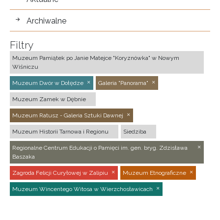
Archiwalne
Filtry
Muzeum Pamiątek po Janie Matejce "Koryznówka" w Nowym
Wiśniczu
Muzeum Dwór w Dołędze
Galeria "Panorama"
Muzeum Zamek w Dębnie
Muzeum Ratusz - Galeria Sztuki Dawnej
Muzeum Historii Tarnowa i Regionu
Siedziba
Regionalne Centrum Edukacji o Pamięci im. gen. bryg. Zdzisława
Baszaka
Zagroda Felicji Curyłowej w Zalipiu
Muzeum Etnograficzne
Muzeum Wincentego Witosa w Wierzchosławicach