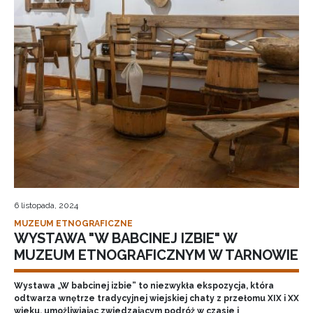
6 listopada, 2024
MUZEUM ETNOGRAFICZNE
WYSTAWA "W BABCINEJ IZBIE" W
MUZEUM ETNOGRAFICZNYM W TARNOWIE
Wystawa „W babcinej izbie” to niezwykła ekspozycja, która
odtwarza wnętrze tradycyjnej wiejskiej chaty z przełomu XIX i XX
wieku, umożliwiając zwiedzającym podróż w czasie i