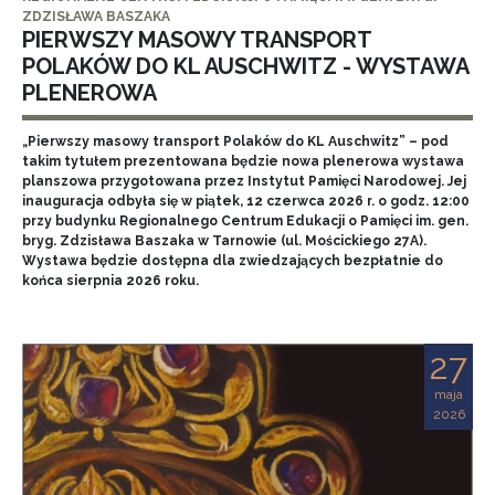
ZDZISŁAWA BASZAKA
PIERWSZY MASOWY TRANSPORT
POLAKÓW DO KL AUSCHWITZ - WYSTAWA
PLENEROWA
„Pierwszy masowy transport Polaków do KL Auschwitz” – pod
takim tytułem prezentowana będzie nowa plenerowa wystawa
planszowa przygotowana przez Instytut Pamięci Narodowej. Jej
inauguracja odbyła się w piątek, 12 czerwca 2026 r. o godz. 12:00
przy budynku Regionalnego Centrum Edukacji o Pamięci im. gen.
bryg. Zdzisława Baszaka w Tarnowie (ul. Mościckiego 27A).
Wystawa będzie dostępna dla zwiedzających bezpłatnie do
końca sierpnia 2026 roku.
27
maja
2026