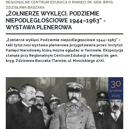
REGIONALNE CENTRUM EDUKACJI O PAMIĘCI IM. GEN. BRYG.
ZDZISŁAWA BASZAKA
„ŻOŁNIERZE WYKLĘCI. PODZIEMIE
NIEPODLEGŁOŚCIOWE 1944–1963” -
WYSTAWA PLENEROWA
„Żołnierze wyklęci. Podziemie niepodległościowe 1944–1963” –
taki tytuł nosi wystawa plenerowa przygotowana przez Instytut
Pamięci Narodowej, którą można oglądać w Tarnowie. Ekspozycja
stanęła przy Regionalnym Centrum Edukacji o Pamięci im. gen.
bryg. Zdzisława Baszaka (Tarnów, ul. Mościckiego 27A).
30
grudnia
2025