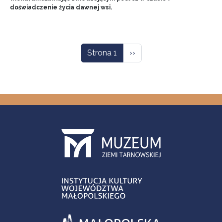
doświadczenie życia dawnej wsi.
Stronicowanie
Następna strona
Strona 1
››