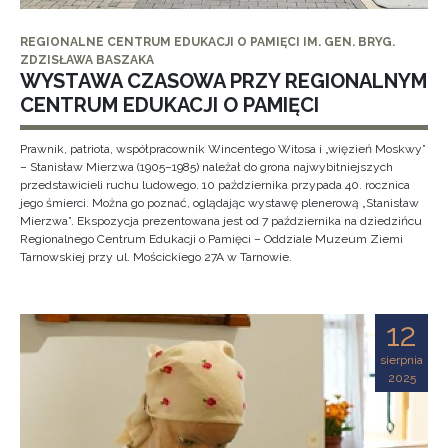
REGIONALNE CENTRUM EDUKACJI O PAMIĘCI IM. GEN. BRYG.
ZDZISŁAWA BASZAKA
WYSTAWA CZASOWA PRZY REGIONALNYM
CENTRUM EDUKACJI O PAMIĘCI
Prawnik, patriota, współpracownik Wincentego Witosa i „więzień Moskwy”
– Stanisław Mierzwa (1905–1985) należał do grona najwybitniejszych
przedstawicieli ruchu ludowego. 10 października przypada 40. rocznica
jego śmierci. Można go poznać, oglądając wystawę plenerową „Stanisław
Mierzwa”. Ekspozycja prezentowana jest od 7 października na dziedzińcu
Regionalnego Centrum Edukacji o Pamięci – Oddziale Muzeum Ziemi
Tarnowskiej przy ul. Mościckiego 27A w Tarnowie.
12
sierpnia
2025