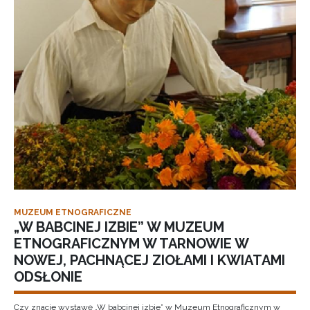
MUZEUM ETNOGRAFICZNE
„W BABCINEJ IZBIE” W MUZEUM
ETNOGRAFICZNYM W TARNOWIE W
NOWEJ, PACHNĄCEJ ZIOŁAMI I KWIATAMI
ODSŁONIE
Czy znacie wystawę „W babcinej izbie” w Muzeum Etnograficznym w