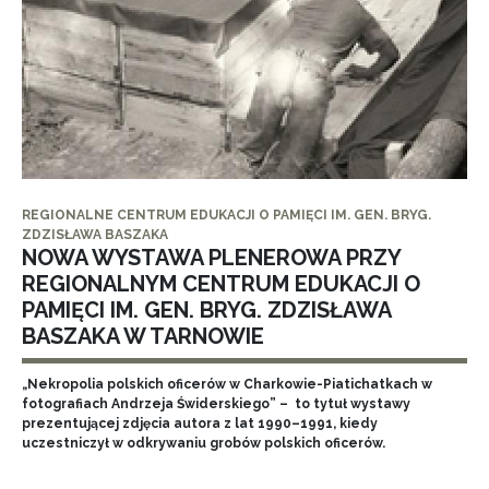
REGIONALNE CENTRUM EDUKACJI O PAMIĘCI IM. GEN. BRYG.
ZDZISŁAWA BASZAKA
NOWA WYSTAWA PLENEROWA PRZY
REGIONALNYM CENTRUM EDUKACJI O
PAMIĘCI IM. GEN. BRYG. ZDZISŁAWA
BASZAKA W TARNOWIE
„Nekropolia polskich oficerów w Charkowie-Piatichatkach w
fotografiach Andrzeja Świderskiego” – to tytuł wystawy
prezentującej zdjęcia autora z lat 1990–1991, kiedy
uczestniczył w odkrywaniu grobów polskich oficerów.