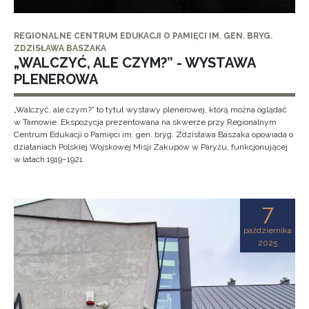
REGIONALNE CENTRUM EDUKACJI O PAMIĘCI IM. GEN. BRYG.
ZDZISŁAWA BASZAKA
„WALCZYĆ, ALE CZYM?” - WYSTAWA
PLENEROWA
„Walczyć, ale czym?” to tytuł wystawy plenerowej, którą można oglądać
w Tarnowie. Ekspozycja prezentowana na skwerze przy Regionalnym
Centrum Edukacji o Pamięci im. gen. bryg. Zdzisława Baszaka opowiada o
działaniach Polskiej Wojskowej Misji Zakupów w Paryżu, funkcjonującej
w latach 1919–1921.
7
października
2025