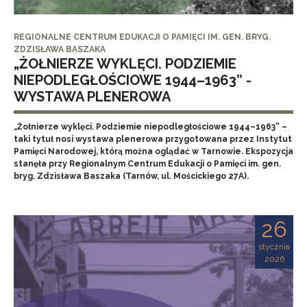
REGIONALNE CENTRUM EDUKACJI O PAMIĘCI IM. GEN. BRYG.
ZDZISŁAWA BASZAKA
„ŻOŁNIERZE WYKLĘCI. PODZIEMIE
NIEPODLEGŁOŚCIOWE 1944–1963” -
WYSTAWA PLENEROWA
„Żołnierze wyklęci. Podziemie niepodległościowe 1944–1963” –
taki tytuł nosi wystawa plenerowa przygotowana przez Instytut
Pamięci Narodowej, którą można oglądać w Tarnowie. Ekspozycja
stanęła przy Regionalnym Centrum Edukacji o Pamięci im. gen.
bryg. Zdzisława Baszaka (Tarnów, ul. Mościckiego 27A).
26
stycznia
2026