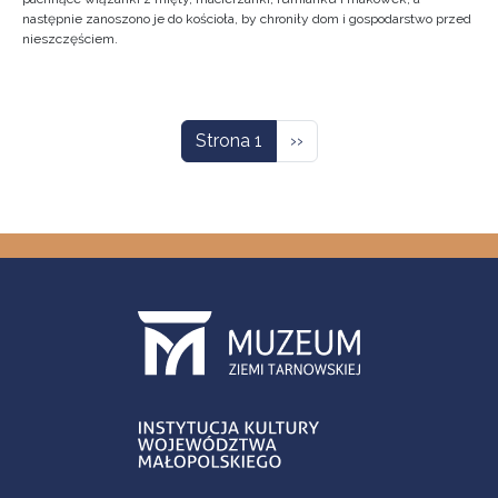
następnie zanoszono je do kościoła, by chroniły dom i gospodarstwo przed
nieszczęściem.
Stronicowanie
Następna strona
Strona 1
››