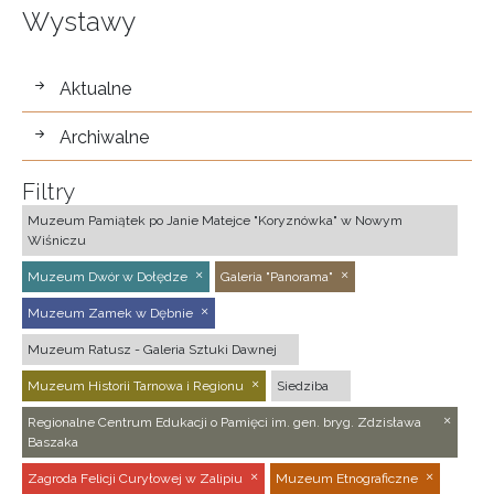
Wystawy
wystawy
Aktualne
Archiwalne
Filtry
Muzeum Pamiątek po Janie Matejce "Koryznówka" w Nowym
Wiśniczu
Muzeum Dwór w Dołędze
Galeria "Panorama"
Muzeum Zamek w Dębnie
Muzeum Ratusz - Galeria Sztuki Dawnej
Muzeum Historii Tarnowa i Regionu
Siedziba
Regionalne Centrum Edukacji o Pamięci im. gen. bryg. Zdzisława
Baszaka
Zagroda Felicji Curyłowej w Zalipiu
Muzeum Etnograficzne