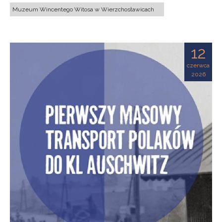
Muzeum Wincentego Witosa w Wierzchosławicach
12
czerwca
2026