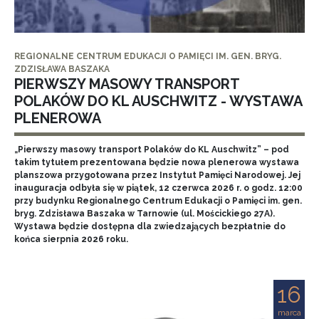
REGIONALNE CENTRUM EDUKACJI O PAMIĘCI IM. GEN. BRYG.
ZDZISŁAWA BASZAKA
PIERWSZY MASOWY TRANSPORT
POLAKÓW DO KL AUSCHWITZ - WYSTAWA
PLENEROWA
„Pierwszy masowy transport Polaków do KL Auschwitz” – pod
takim tytułem prezentowana będzie nowa plenerowa wystawa
planszowa przygotowana przez Instytut Pamięci Narodowej. Jej
inauguracja odbyła się w piątek, 12 czerwca 2026 r. o godz. 12:00
przy budynku Regionalnego Centrum Edukacji o Pamięci im. gen.
bryg. Zdzisława Baszaka w Tarnowie (ul. Mościckiego 27A).
Wystawa będzie dostępna dla zwiedzających bezpłatnie do
końca sierpnia 2026 roku.
16
marca