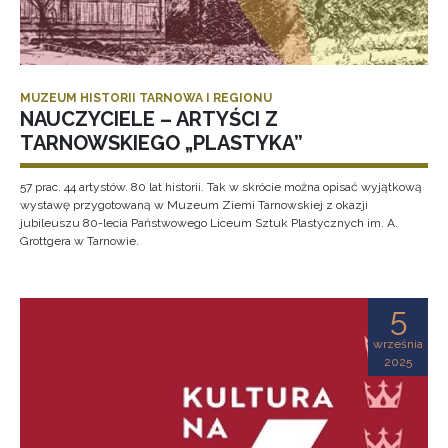
MUZEUM HISTORII TARNOWA I REGIONU
NAUCZYCIELE – ARTYŚCI Z
TARNOWSKIEGO „PLASTYKA”
57 prac. 44 artystów. 80 lat historii. Tak w skrócie można opisać wyjątkową
wystawę przygotowaną w Muzeum Ziemi Tarnowskiej z okazji
jubileuszu 80-lecia Państwowego Liceum Sztuk Plastycznych im. A.
Grottgera w Tarnowie.
5
września
2025