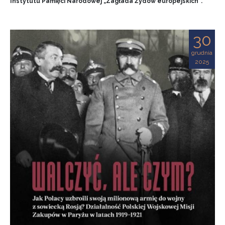
Instytutu Pamięci Narodowej „Zagłada Żydów europejskich”.
30
grudnia
2025