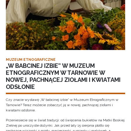
MUZEUM ETNOGRAFICZNE
„W BABCINEJ IZBIE” W MUZEUM
ETNOGRAFICZNYM W TARNOWIE W
NOWEJ, PACHNĄCEJ ZIOŁAMI I KWIATAMI
ODSŁONIE
Czy znacie wystawę „W babcinej izbie” w Muzeum Etnograficznym w
Tarnowie? Teraz możecie zobaczyć ją w nowej, pachnącej ziołami i
kwiatami odsłonie.
Przeniesiecie się w świat tradycji: od święcenia bukietów na Matki Boskiej
Zielnej po uroczyste dożynki. Jak przed laty 15 sierpnia plotło się
pachnące wiązanki z mięty, macierzanki, rumianku i makówek, a