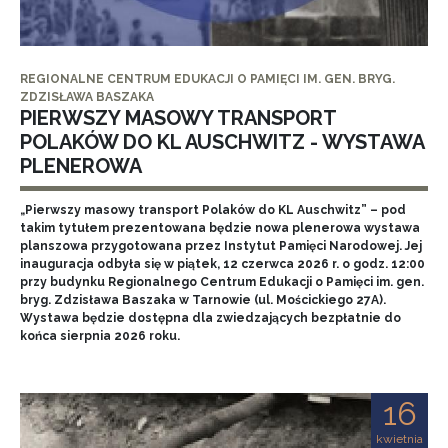
REGIONALNE CENTRUM EDUKACJI O PAMIĘCI IM. GEN. BRYG.
ZDZISŁAWA BASZAKA
PIERWSZY MASOWY TRANSPORT
POLAKÓW DO KL AUSCHWITZ - WYSTAWA
PLENEROWA
„Pierwszy masowy transport Polaków do KL Auschwitz” – pod
takim tytułem prezentowana będzie nowa plenerowa wystawa
planszowa przygotowana przez Instytut Pamięci Narodowej. Jej
inauguracja odbyła się w piątek, 12 czerwca 2026 r. o godz. 12:00
przy budynku Regionalnego Centrum Edukacji o Pamięci im. gen.
bryg. Zdzisława Baszaka w Tarnowie (ul. Mościckiego 27A).
Wystawa będzie dostępna dla zwiedzających bezpłatnie do
końca sierpnia 2026 roku.
16
kwietnia