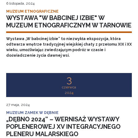
6 listopada, 2024
MUZEUM ETNOGRAFICZNE
WYSTAWA "W BABCINEJ IZBIE" W
MUZEUM ETNOGRAFICZNYM W TARNOWIE
Wystawa „W babcinej izbie” to niezwykła ekspozycja, która
odtwarza wnętrze tradycyjnej wiejskiej chaty z przełomu XIX i XX
wieku, umożliwiając zwiedzającym podróż w czasie i
doświadczenie życia dawnej wsi.
3
czerwca
2024
27 maja, 2024
MUZEUM ZAMEK W DĘBNIE
„DĘBNO 2024” – WERNISAŻ WYSTAWY
POPLENEROWEJ XV INTEGRACYJNEGO
PLENERU MALARSKIEGO