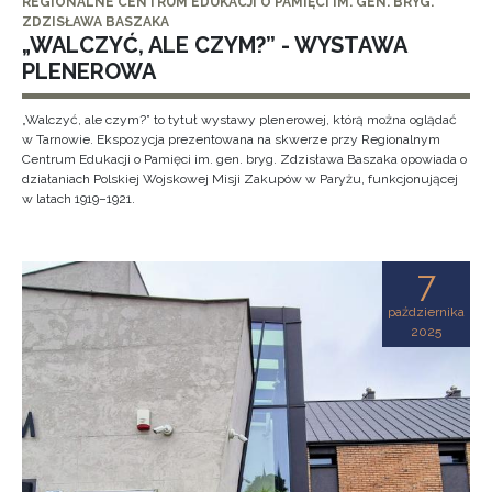
REGIONALNE CENTRUM EDUKACJI O PAMIĘCI IM. GEN. BRYG.
ZDZISŁAWA BASZAKA
„WALCZYĆ, ALE CZYM?” - WYSTAWA
PLENEROWA
„Walczyć, ale czym?” to tytuł wystawy plenerowej, którą można oglądać
w Tarnowie. Ekspozycja prezentowana na skwerze przy Regionalnym
Centrum Edukacji o Pamięci im. gen. bryg. Zdzisława Baszaka opowiada o
działaniach Polskiej Wojskowej Misji Zakupów w Paryżu, funkcjonującej
w latach 1919–1921.
7
października
2025