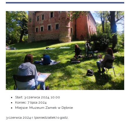
Start:
3 czerwca 2024, 10:00
Koniec:
7 lipca 2024
Miejsce: Muzeum Zamek w Dębnie
3 czerwca 2024 r. (poniedziałek) o godz.