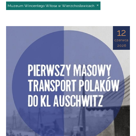
Muzeum Wincentego Witosa w Wierzchosławicach
12
czerwca
2026