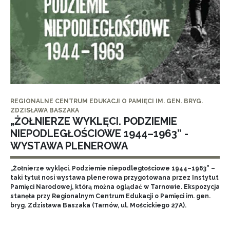
REGIONALNE CENTRUM EDUKACJI O PAMIĘCI IM. GEN. BRYG.
ZDZISŁAWA BASZAKA
„ŻOŁNIERZE WYKLĘCI. PODZIEMIE
NIEPODLEGŁOŚCIOWE 1944–1963” -
WYSTAWA PLENEROWA
„Żołnierze wyklęci. Podziemie niepodległościowe 1944–1963” –
taki tytuł nosi wystawa plenerowa przygotowana przez Instytut
Pamięci Narodowej, którą można oglądać w Tarnowie. Ekspozycja
stanęła przy Regionalnym Centrum Edukacji o Pamięci im. gen.
bryg. Zdzisława Baszaka (Tarnów, ul. Mościckiego 27A).