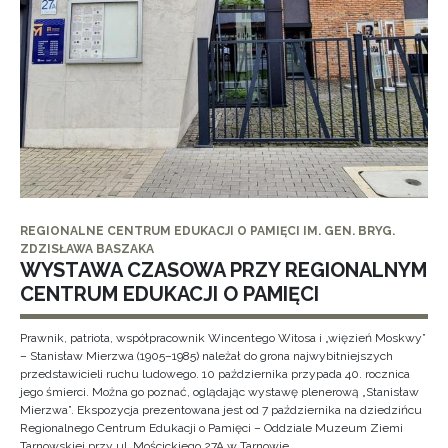
REGIONALNE CENTRUM EDUKACJI O PAMIĘCI IM. GEN. BRYG.
ZDZISŁAWA BASZAKA
WYSTAWA CZASOWA PRZY REGIONALNYM
CENTRUM EDUKACJI O PAMIĘCI
Prawnik, patriota, współpracownik Wincentego Witosa i „więzień Moskwy”
– Stanisław Mierzwa (1905–1985) należał do grona najwybitniejszych
przedstawicieli ruchu ludowego. 10 października przypada 40. rocznica
jego śmierci. Można go poznać, oglądając wystawę plenerową „Stanisław
Mierzwa”. Ekspozycja prezentowana jest od 7 października na dziedzińcu
Regionalnego Centrum Edukacji o Pamięci – Oddziale Muzeum Ziemi
Tarnowskiej przy ul. Mościckiego 27A w Tarnowie.