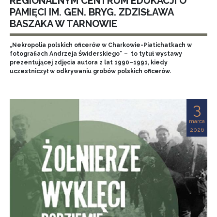
REGIONALNYM CENTRUM EDUKACJI O
PAMIĘCI IM. GEN. BRYG. ZDZISŁAWA
BASZAKA W TARNOWIE
„Nekropolia polskich oficerów w Charkowie-Piatichatkach w
fotografiach Andrzeja Świderskiego” – to tytuł wystawy
prezentującej zdjęcia autora z lat 1990–1991, kiedy
uczestniczył w odkrywaniu grobów polskich oficerów.
3
marca
2026