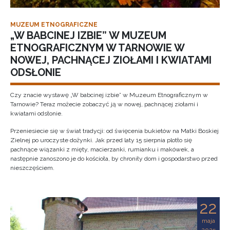
MUZEUM ETNOGRAFICZNE
„W BABCINEJ IZBIE” W MUZEUM
ETNOGRAFICZNYM W TARNOWIE W
NOWEJ, PACHNĄCEJ ZIOŁAMI I KWIATAMI
ODSŁONIE
Czy znacie wystawę „W babcinej izbie” w Muzeum Etnograficznym w
Tarnowie? Teraz możecie zobaczyć ją w nowej, pachnącej ziołami i
kwiatami odsłonie.
Przeniesiecie się w świat tradycji: od święcenia bukietów na Matki Boskiej
Zielnej po uroczyste dożynki. Jak przed laty 15 sierpnia plotło się
pachnące wiązanki z mięty, macierzanki, rumianku i makówek, a
następnie zanoszono je do kościoła, by chroniły dom i gospodarstwo przed
nieszczęściem.
22
maja