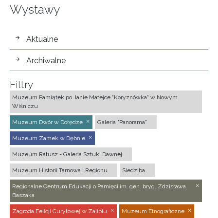
Wystawy
wystawy
Aktualne
Archiwalne
Filtry
Muzeum Pamiątek po Janie Matejce "Koryznówka" w Nowym
Wiśniczu
Muzeum Dwór w Dołędze
Galeria "Panorama"
Muzeum Zamek w Dębnie
Muzeum Ratusz - Galeria Sztuki Dawnej
Muzeum Historii Tarnowa i Regionu
Siedziba
Regionalne Centrum Edukacji o Pamięci im. gen. bryg. Zdzisława
Baszaka
Zagroda Felicji Curyłowej w Zalipiu
Muzeum Etnograficzne