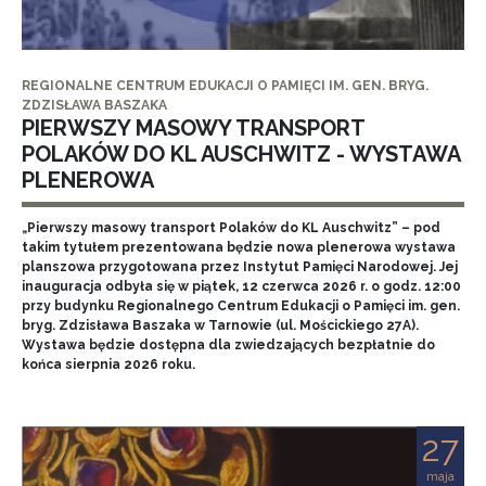
REGIONALNE CENTRUM EDUKACJI O PAMIĘCI IM. GEN. BRYG.
ZDZISŁAWA BASZAKA
PIERWSZY MASOWY TRANSPORT
POLAKÓW DO KL AUSCHWITZ - WYSTAWA
PLENEROWA
„Pierwszy masowy transport Polaków do KL Auschwitz” – pod
takim tytułem prezentowana będzie nowa plenerowa wystawa
planszowa przygotowana przez Instytut Pamięci Narodowej. Jej
inauguracja odbyła się w piątek, 12 czerwca 2026 r. o godz. 12:00
przy budynku Regionalnego Centrum Edukacji o Pamięci im. gen.
bryg. Zdzisława Baszaka w Tarnowie (ul. Mościckiego 27A).
Wystawa będzie dostępna dla zwiedzających bezpłatnie do
końca sierpnia 2026 roku.
27
maja