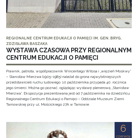
REGIONALNE CENTRUM EDUKACJI O PAMIĘCI IM. GEN. BRYG.
ZDZISŁAWA BASZAKA
WYSTAWA CZASOWA PRZY REGIONALNYM
CENTRUM EDUKACJI O PAMIĘCI
Prawnik, patriota, współpracownik Wincentego Witosa i „więzień Moskwy”
– Stanisław Mierzwa (1905–1985) należał do grona najwybitniejszych
przedstawicieli ruchu ludowego. 10 października przypada 40. rocznica
jego śmierci. Można go poznać, oglądając wystawę plenerową „Stanisław
Mierzwa”. Ekspozycja prezentowana jest od 7 października na dziedzińcu
Regionalnego Centrum Edukacji o Pamięci – Oddziale Muzeum Ziemi
Tarnowskiej przy ul. Mościckiego 27A w Tarnowie.
6
czerwca