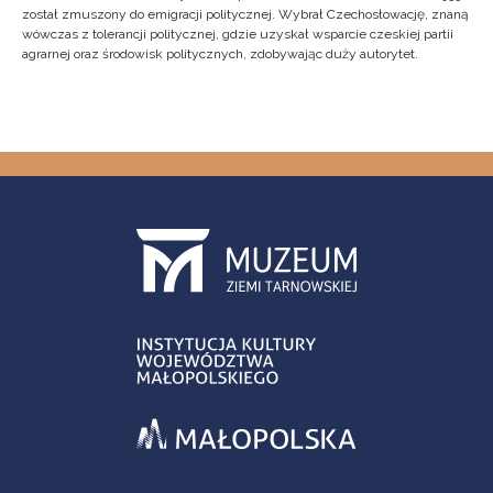
został zmuszony do emigracji politycznej. Wybrał Czechosłowację, znaną
wówczas z tolerancji politycznej, gdzie uzyskał wsparcie czeskiej partii
agrarnej oraz środowisk politycznych, zdobywając duży autorytet.