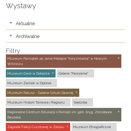
Wystawy
wystawy
Aktualne
Archiwalne
Filtry
Muzeum Pamiątek po Janie Matejce "Koryznówka" w Nowym
Wiśniczu
Muzeum Dwór w Dołędze
Galeria "Panorama"
Muzeum Zamek w Dębnie
Muzeum Ratusz - Galeria Sztuki Dawnej
Muzeum Historii Tarnowa i Regionu
Siedziba
Regionalne Centrum Edukacji o Pamięci im. gen. bryg. Zdzisława
Baszaka
Zagroda Felicji Curyłowej w Zalipiu
Muzeum Etnograficzne