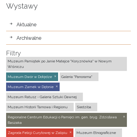
Wystawy
wystawy
Aktualne
Archiwalne
Filtry
Muzeum Pamiątek po Janie Matejce "Koryznówka" w Nowym
Wiśniczu
Muzeum Dwór w Dołędze
Galeria "Panorama"
Muzeum Zamek w Dębnie
Muzeum Ratusz - Galeria Sztuki Dawnej
Muzeum Historii Tarnowa i Regionu
Siedziba
Regionalne Centrum Edukacji o Pamięci im. gen. bryg. Zdzisława
Baszaka
Zagroda Felicji Curyłowej w Zalipiu
Muzeum Etnograficzne