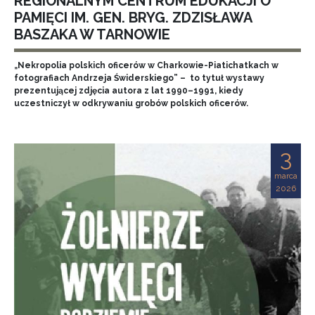
REGIONALNYM CENTRUM EDUKACJI O
PAMIĘCI IM. GEN. BRYG. ZDZISŁAWA
BASZAKA W TARNOWIE
„Nekropolia polskich oficerów w Charkowie-Piatichatkach w
fotografiach Andrzeja Świderskiego” – to tytuł wystawy
prezentującej zdjęcia autora z lat 1990–1991, kiedy
uczestniczył w odkrywaniu grobów polskich oficerów.
3
marca
2026