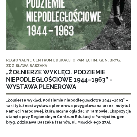
REGIONALNE CENTRUM EDUKACJI O PAMIĘCI IM. GEN. BRYG.
ZDZISŁAWA BASZAKA
„ŻOŁNIERZE WYKLĘCI. PODZIEMIE
NIEPODLEGŁOŚCIOWE 1944–1963” -
WYSTAWA PLENEROWA
„Żołnierze wyklęci. Podziemie niepodległościowe 1944–1963” –
taki tytuł nosi wystawa plenerowa przygotowana przez Instytut
Pamięci Narodowej, którą można oglądać w Tarnowie. Ekspozycja
stanęła przy Regionalnym Centrum Edukacji o Pamięci im. gen.
bryg. Zdzisława Baszaka (Tarnów, ul. Mościckiego 27A).