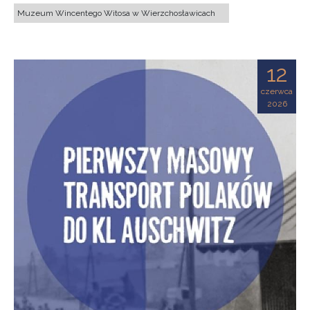
Muzeum Wincentego Witosa w Wierzchosławicach
12
czerwca
2026