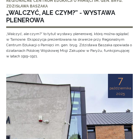
REGIONALNE CENTRUM EDUKACJI O PAMIĘCI IM. GEN. BRYG.
ZDZISŁAWA BASZAKA
„WALCZYĆ, ALE CZYM?” - WYSTAWA
PLENEROWA
„Walczyć, ale czym?” to tytuł wystawy plenerowej, którą można oglądać
w Tarnowie. Ekspozycja prezentowana na skwerze przy Regionalnym
Centrum Edukacji o Pamięci im. gen. bryg. Zdzisława Baszaka opowiada o
działaniach Polskiej Wojskowej Misji Zakupów w Paryżu, funkcjonującej
w latach 1919–1921.
7
października
2025