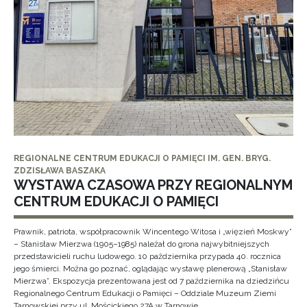
REGIONALNE CENTRUM EDUKACJI O PAMIĘCI IM. GEN. BRYG.
ZDZISŁAWA BASZAKA
WYSTAWA CZASOWA PRZY REGIONALNYM
CENTRUM EDUKACJI O PAMIĘCI
Prawnik, patriota, współpracownik Wincentego Witosa i „więzień Moskwy”
– Stanisław Mierzwa (1905–1985) należał do grona najwybitniejszych
przedstawicieli ruchu ludowego. 10 października przypada 40. rocznica
jego śmierci. Można go poznać, oglądając wystawę plenerową „Stanisław
Mierzwa”. Ekspozycja prezentowana jest od 7 października na dziedzińcu
Regionalnego Centrum Edukacji o Pamięci – Oddziale Muzeum Ziemi
Tarnowskiej przy ul. Mościckiego 27A w Tarnowie.