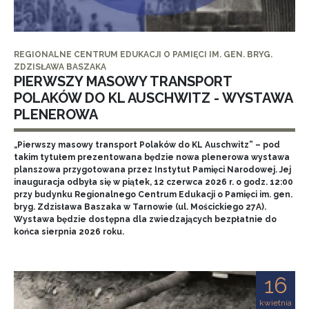
REGIONALNE CENTRUM EDUKACJI O PAMIĘCI IM. GEN. BRYG.
ZDZISŁAWA BASZAKA
PIERWSZY MASOWY TRANSPORT
POLAKÓW DO KL AUSCHWITZ - WYSTAWA
PLENEROWA
„Pierwszy masowy transport Polaków do KL Auschwitz” – pod
takim tytułem prezentowana będzie nowa plenerowa wystawa
planszowa przygotowana przez Instytut Pamięci Narodowej. Jej
inauguracja odbyła się w piątek, 12 czerwca 2026 r. o godz. 12:00
przy budynku Regionalnego Centrum Edukacji o Pamięci im. gen.
bryg. Zdzisława Baszaka w Tarnowie (ul. Mościckiego 27A).
Wystawa będzie dostępna dla zwiedzających bezpłatnie do
końca sierpnia 2026 roku.
16
kwietnia