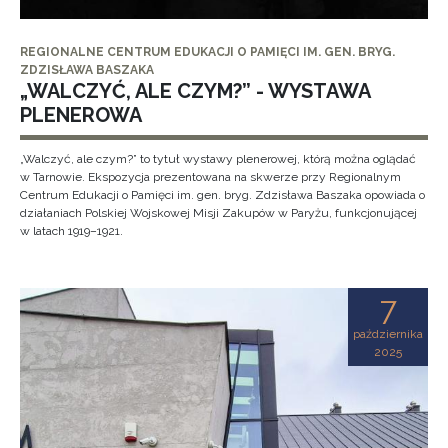
REGIONALNE CENTRUM EDUKACJI O PAMIĘCI IM. GEN. BRYG.
ZDZISŁAWA BASZAKA
„WALCZYĆ, ALE CZYM?” - WYSTAWA
PLENEROWA
„Walczyć, ale czym?” to tytuł wystawy plenerowej, którą można oglądać
w Tarnowie. Ekspozycja prezentowana na skwerze przy Regionalnym
Centrum Edukacji o Pamięci im. gen. bryg. Zdzisława Baszaka opowiada o
działaniach Polskiej Wojskowej Misji Zakupów w Paryżu, funkcjonującej
w latach 1919–1921.
7
października
2025