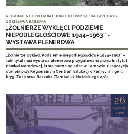
REGIONALNE CENTRUM EDUKACJI O PAMIĘCI IM. GEN. BRYG.
ZDZISŁAWA BASZAKA
„ŻOŁNIERZE WYKLĘCI. PODZIEMIE
NIEPODLEGŁOŚCIOWE 1944–1963” -
WYSTAWA PLENEROWA
„Żołnierze wyklęci. Podziemie niepodległościowe 1944–1963” –
taki tytuł nosi wystawa plenerowa przygotowana przez Instytut
Pamięci Narodowej, którą można oglądać w Tarnowie. Ekspozycja
stanęła przy Regionalnym Centrum Edukacji o Pamięci im. gen.
bryg. Zdzisława Baszaka (Tarnów, ul. Mościckiego 27A).
26
stycznia
2026