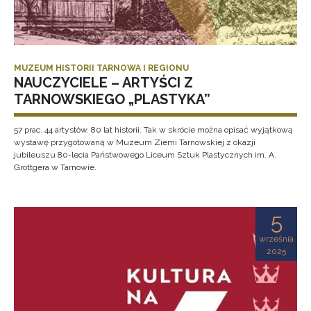
MUZEUM HISTORII TARNOWA I REGIONU
NAUCZYCIELE – ARTYŚCI Z
TARNOWSKIEGO „PLASTYKA”
57 prac. 44 artystów. 80 lat historii. Tak w skrócie można opisać wyjątkową
wystawę przygotowaną w Muzeum Ziemi Tarnowskiej z okazji
jubileuszu 80-lecia Państwowego Liceum Sztuk Plastycznych im. A.
Grottgera w Tarnowie.
5
września
2025