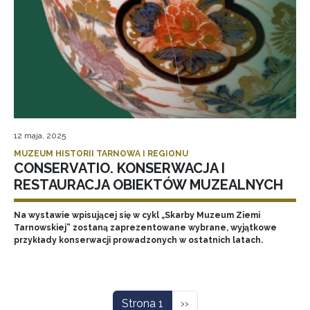
12 maja, 2025
MUZEUM HISTORII TARNOWA I REGIONU
CONSERVATIO. KONSERWACJA I
RESTAURACJA OBIEKTÓW MUZEALNYCH
Na wystawie wpisującej się w cykl „Skarby Muzeum Ziemi
Tarnowskiej” zostaną zaprezentowane wybrane, wyjątkowe
przykłady konserwacji prowadzonych w ostatnich latach.
Stronicowanie
Następna strona
Strona 1
››