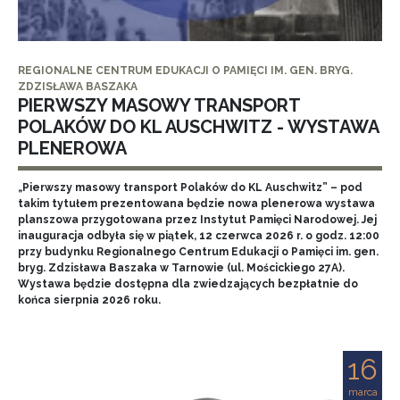
REGIONALNE CENTRUM EDUKACJI O PAMIĘCI IM. GEN. BRYG.
ZDZISŁAWA BASZAKA
PIERWSZY MASOWY TRANSPORT
POLAKÓW DO KL AUSCHWITZ - WYSTAWA
PLENEROWA
„Pierwszy masowy transport Polaków do KL Auschwitz” – pod
takim tytułem prezentowana będzie nowa plenerowa wystawa
planszowa przygotowana przez Instytut Pamięci Narodowej. Jej
inauguracja odbyła się w piątek, 12 czerwca 2026 r. o godz. 12:00
przy budynku Regionalnego Centrum Edukacji o Pamięci im. gen.
bryg. Zdzisława Baszaka w Tarnowie (ul. Mościckiego 27A).
Wystawa będzie dostępna dla zwiedzających bezpłatnie do
końca sierpnia 2026 roku.
16
marca