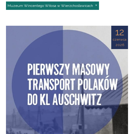
Muzeum Wincentego Witosa w Wierzchosławicach
12
czerwca
2026