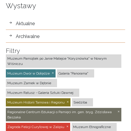
Wystawy
wystawy
Aktualne
Archiwalne
Filtry
Muzeum Pamiątek po Janie Matejce "Koryznówka" w Nowym
Wiśniczu
Muzeum Dwór w Dołędze
Galeria "Panorama"
Muzeum Zamek w Dębnie
Muzeum Ratusz - Galeria Sztuki Dawnej
Muzeum Historii Tarnowa i Regionu
Siedziba
Regionalne Centrum Edukacji o Pamięci im. gen. bryg. Zdzisława
Baszaka
Zagroda Felicji Curyłowej w Zalipiu
Muzeum Etnograficzne