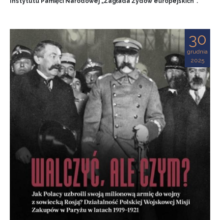
Instytutu Pamięci Narodowej „Zagłada Żydów europejskich”.
30
grudnia
2025